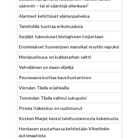
säännöt – tai ei sääntöjä ollenkaan”
Alanteet kehittävät elämyspalvelua
Taimityllilä tuottaa erikoisuuksia
Syrjälät tukeutuvat biologiseen torjuntaan
Ensimmäiset Suonenjoen mansikat myytiin vapuksi
Monipuolisuus on kukkatarhan valtti
Vehviläinen on maan viljelijä
Peuravaara luottaa kausituotantoon
Vierulan Tilalla ei jahkailla
Tommolan Tilalla vaihtui sukupolvi
Prisma Itäkeskus on uudistunut
Kosken Marjat keräsi talvituotannosta kokemusta
Honkasen puutarhassa kehitetään Viherlinkin
automaatiota