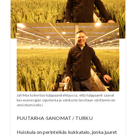
suurkuluttajia. Lue koko artikkeli Puutarha-
Sanomien numerosta 1/2022. Katso video!
Jali Murto kertoo tulppaanitehtaassa, että tulppaanit saavat
kasvuenergian sipuleista ja valotusta tarvitaan värittymisen
onnistumiseksi.
PUUTARHA-SANOMAT / TURKU
Huiskula on perinteikäs kukkatalo, jonka juuret