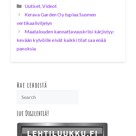
Kategoriat
Uutiset
,
Videot
Kerava Garden Oy tuplaa Suomen
vertikaaliviljelyn
Maatalouden kannattavuuskriisi kärjistyy:
kevään kylvöille eivät kaikki tilat saa enää
panoksia
Hae lehdistä
Lue Digilehtiä!