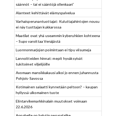
säännöt – tai ei sääntöjä ollenkaan”
Alanteet kehittävät elämyspalvelua
Varhaisperunantuottajat: Kuluttajahintojen nousu
ei näy tuottajan kukkarossa
Maatilat ovat yhä useammin kyberuhkien kohteena
– Supo varoittaa Venäjästä
Luonnonmarjojen poimintaan ei tipu viisumeja
Lannoitteiden hinnat: mepit hyväksyivät
tukitoimet viljelijöille
Avomaan mansikkakausi alkoi jo ennen juhannusta
Pohjois-Savossa
Kotimainen salaatti kynnetään peltoon? – kaupan
hyllyssä ulkomainen tuote
Elintarvikemarkkinalain muutokset voimaan
22.6.2026
Annabelle on halutin perunalajike