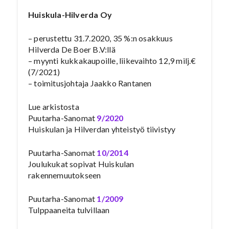
Huiskula-Hilverda Oy
– perustettu 31.7.2020, 35 %:n osakkuus
Hilverda De Boer B.V:llä
– myynti kukkakaupoille, liikevaihto 12,9 milj.€
(7/2021)
– toimitusjohtaja Jaakko Rantanen
Lue arkistosta
Puutarha-Sanomat
9/2020
Huiskulan ja Hilverdan yhteistyö tiivistyy
Puutarha-Sanomat
10/2014
Joulukukat sopivat Huiskulan
rakennemuutokseen
Puutarha-Sanomat
1/2009
Tulppaaneita tulvillaan