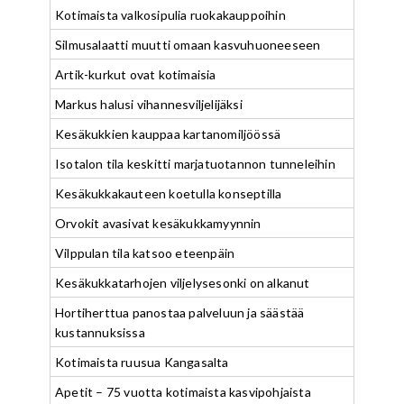
Kotimaista valkosipulia ruokakauppoihin
Silmusalaatti muutti omaan kasvuhuoneeseen
Artik-kurkut ovat kotimaisia
Markus halusi vihannesviljelijäksi
Kesäkukkien kauppaa kartanomiljöössä
Isotalon tila keskitti marjatuotannon tunneleihin
Kesäkukkakauteen koetulla konseptilla
Orvokit avasivat kesäkukkamyynnin
Vilppulan tila katsoo eteenpäin
Kesäkukkatarhojen viljelysesonki on alkanut
Hortiherttua panostaa palveluun ja säästää
kustannuksissa
Kotimaista ruusua Kangasalta
Apetit – 75 vuotta kotimaista kasvipohjaista