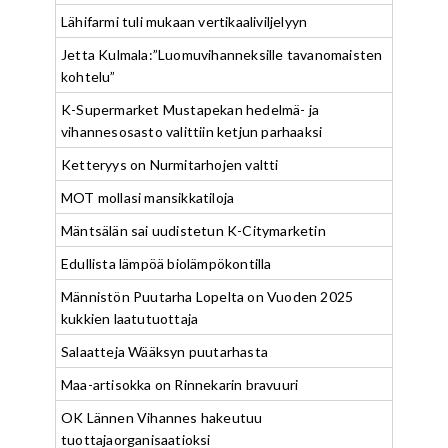
Lähifarmi tuli mukaan vertikaaliviljelyyn
Jetta Kulmala:”Luomuvihanneksille tavanomaisten
kohtelu”
K-Supermarket Mustapekan hedelmä- ja
vihannesosasto valittiin ketjun parhaaksi
Ketteryys on Nurmitarhojen valtti
MOT mollasi mansikkatiloja
Mäntsälän sai uudistetun K-Citymarketin
Edullista lämpöä biolämpökontilla
Männistön Puutarha Lopelta on Vuoden 2025
kukkien laatutuottaja
Salaatteja Wääksyn puutarhasta
Maa-artisokka on Rinnekarin bravuuri
OK Lännen Vihannes hakeutuu
tuottajaorganisaatioksi