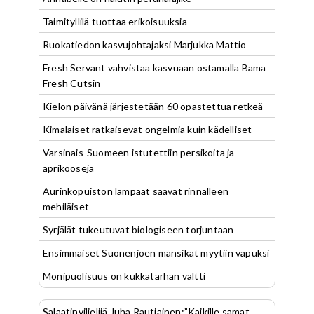
Taimityllilä tuottaa erikoisuuksia
Ruokatiedon kasvujohtajaksi Marjukka Mattio
Fresh Servant vahvistaa kasvuaan ostamalla Bama
Fresh Cutsin
Kielon päivänä järjestetään 60 opastettua retkeä
Kimalaiset ratkaisevat ongelmia kuin kädelliset
Varsinais-Suomeen istutettiin persikoita ja
aprikooseja
Aurinkopuiston lampaat saavat rinnalleen
mehiläiset
Syrjälät tukeutuvat biologiseen torjuntaan
Ensimmäiset Suonenjoen mansikat myytiin vapuksi
Monipuolisuus on kukkatarhan valtti
Salaatinviljelijä Juha Rautiainen:”Kaikille samat