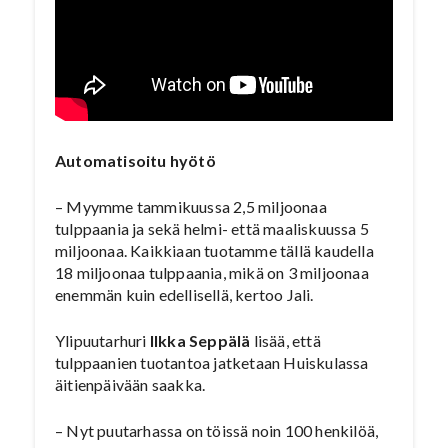
Automatisoitu hyötö
– Myymme tammikuussa 2,5 miljoonaa
tulppaania ja sekä helmi- että maaliskuussa 5
miljoonaa. Kaikkiaan tuotamme tällä kaudella
18 miljoonaa tulppaania, mikä on 3 miljoonaa
enemmän kuin edellisellä, kertoo Jali.
Ylipuutarhuri
Ilkka Seppälä
lisää, että
tulppaanien tuotantoa jatketaan Huiskulassa
äitienpäivään saakka.
– Nyt puutarhassa on töissä noin 100 henkilöä,