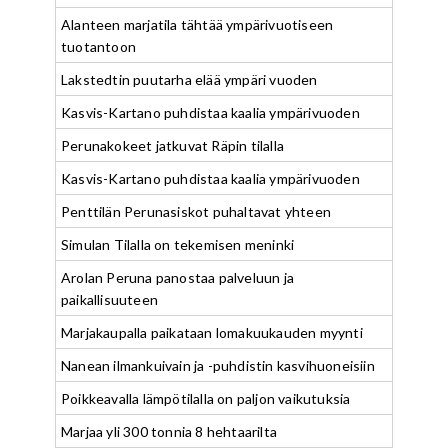
Alanteen marjatila tähtää ympärivuotiseen
tuotantoon
Lakstedtin puutarha elää ympäri vuoden
Kasvis-Kartano puhdistaa kaalia ympärivuoden
Perunakokeet jatkuvat Räpin tilalla
Kasvis-Kartano puhdistaa kaalia ympärivuoden
Penttilän Perunasiskot puhaltavat yhteen
Simulan Tilalla on tekemisen meninki
Arolan Peruna panostaa palveluun ja
paikallisuuteen
Marjakaupalla paikataan lomakuukauden myynti
Nanean ilmankuivain ja -puhdistin kasvihuoneisiin
Poikkeavalla lämpötilalla on paljon vaikutuksia
Marjaa yli 300 tonnia 8 hehtaarilta