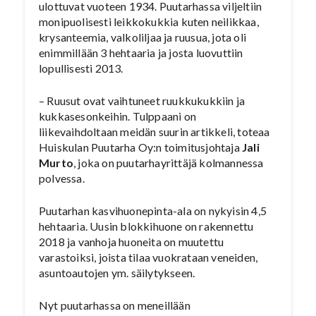
ulottuvat vuoteen 1934. Puutarhassa viljeltiin
monipuolisesti leikkokukkia kuten neilikkaa,
krysanteemia, valkoliljaa ja ruusua, jota oli
enimmillään 3 hehtaaria ja josta luovuttiin
lopullisesti 2013.
– Ruusut ovat vaihtuneet ruukkukukkiin ja
kukkasesonkeihin. Tulppaani on
liikevaihdoltaan meidän suurin artikkeli, toteaa
Huiskulan Puutarha Oy:n toimitusjohtaja
Jali
Murto
, joka on puutarhayrittäjä kolmannessa
polvessa.
Puutarhan kasvihuonepinta-ala on nykyisin 4,5
hehtaaria. Uusin blokkihuone on rakennettu
2018 ja vanhoja huoneita on muutettu
varastoiksi, joista tilaa vuokrataan veneiden,
asuntoautojen ym. säilytykseen.
Nyt puutarhassa on meneillään