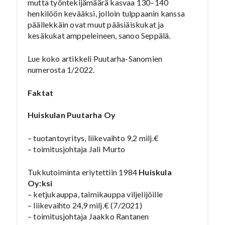
mutta työntekijämäärä kasvaa 130–140
henkilöön kevääksi, jolloin tulppaanin kanssa
päällekkäin ovat muut pääsiäiskukat ja
kesäkukat amppeleineen, sanoo Seppälä.
Lue koko artikkeli Puutarha-Sanomien
numerosta 1/2022.
Faktat
Huiskulan Puutarha Oy
– tuotantoyritys, liikevaihto 9,2 milj.€
– toimitusjohtaja Jali Murto
Tukkutoiminta eriytettiin 1984
Huiskula
Oy:ksi
– ketjukauppa, taimikauppa viljelijöille
– liikevaihto 24,9 milj.€ (7/2021)
– toimitusjohtaja Jaakko Rantanen