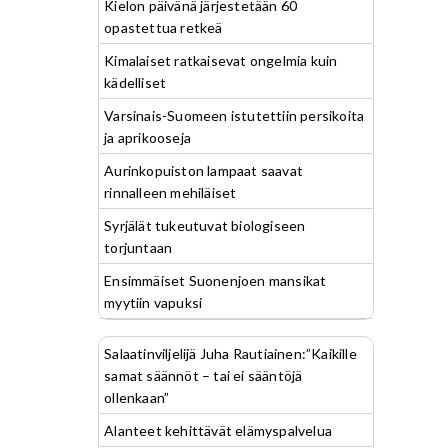
Kielon päivänä järjestetään 60
opastettua retkeä
Kimalaiset ratkaisevat ongelmia kuin
kädelliset
Varsinais-Suomeen istutettiin persikoita
ja aprikooseja
Aurinkopuiston lampaat saavat
rinnalleen mehiläiset
Syrjälät tukeutuvat biologiseen
torjuntaan
Ensimmäiset Suonenjoen mansikat
myytiin vapuksi
Salaatinviljelijä Juha Rautiainen:”Kaikille
samat säännöt – tai ei sääntöjä
ollenkaan”
Alanteet kehittävät elämyspalvelua