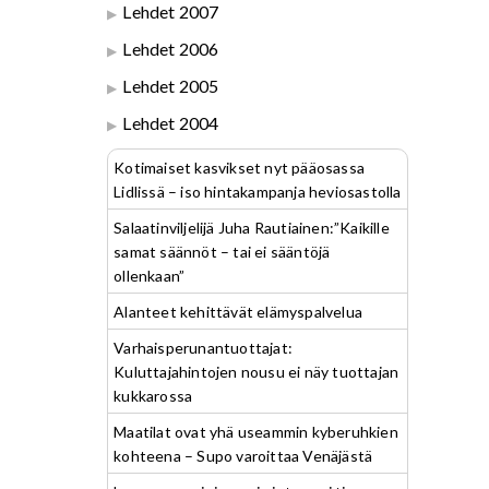
Lehdet 2007
Lehdet 2006
Lehdet 2005
Lehdet 2004
Kotimaiset kasvikset nyt pääosassa
Lidlissä – iso hintakampanja heviosastolla
Salaatinviljelijä Juha Rautiainen:”Kaikille
samat säännöt – tai ei sääntöjä
ollenkaan”
Alanteet kehittävät elämyspalvelua
Varhaisperunantuottajat:
Kuluttajahintojen nousu ei näy tuottajan
kukkarossa
Maatilat ovat yhä useammin kyberuhkien
kohteena – Supo varoittaa Venäjästä