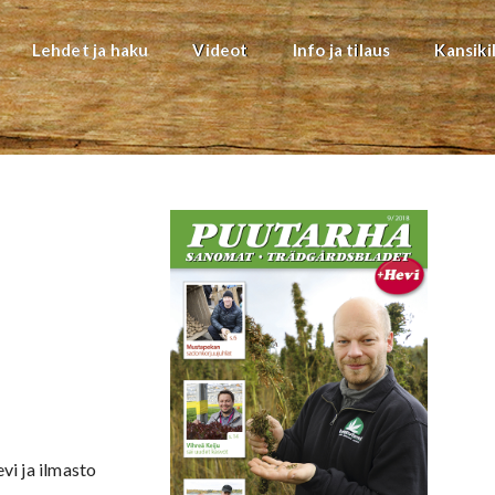
Lehdet ja haku
Videot
Info ja tilaus
Kansiki
vi ja ilmasto