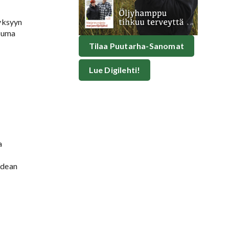
syksyyn
tuma
Tilaa Puutarha-Sanomat
Lue Digilehti!
a
idean