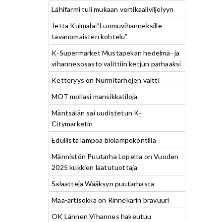
Lähifarmi tuli mukaan vertikaaliviljelyyn
Jetta Kulmala:”Luomuvihanneksille
tavanomaisten kohtelu”
K-Supermarket Mustapekan hedelmä- ja
vihannesosasto valittiin ketjun parhaaksi
Ketteryys on Nurmitarhojen valtti
MOT mollasi mansikkatiloja
Mäntsälän sai uudistetun K-
Citymarketin
Edullista lämpöä biolämpökontilla
Männistön Puutarha Lopelta on Vuoden
2025 kukkien laatutuottaja
Salaatteja Wääksyn puutarhasta
Maa-artisokka on Rinnekarin bravuuri
OK Lännen Vihannes hakeutuu