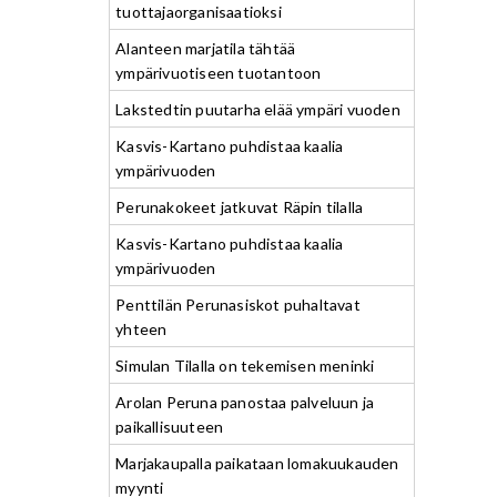
tuottajaorganisaatioksi
Alanteen marjatila tähtää
ympärivuotiseen tuotantoon
Lakstedtin puutarha elää ympäri vuoden
Kasvis-Kartano puhdistaa kaalia
ympärivuoden
Perunakokeet jatkuvat Räpin tilalla
Kasvis-Kartano puhdistaa kaalia
ympärivuoden
Penttilän Perunasiskot puhaltavat
yhteen
Simulan Tilalla on tekemisen meninki
Arolan Peruna panostaa palveluun ja
paikallisuuteen
Marjakaupalla paikataan lomakuukauden
myynti