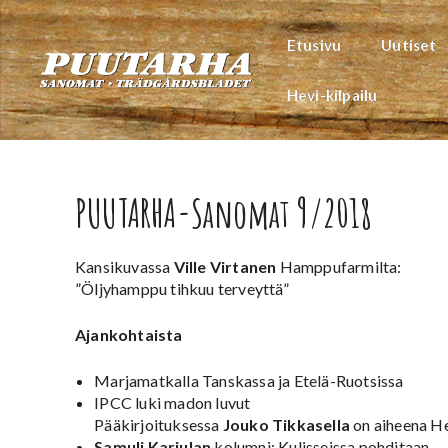
Siirry
sisältöön
Etusivu
Uutiset
Hevi-kilpailu
PUUTARHA-Sanomat 9/2018
Kansikuvassa
Ville Virtanen
Hamppufarmilta:
”Öljyhamppu tihkuu terveyttä”
Ajankohtaista
Marjamatkalla Tanskassa ja Etelä-Ruotsissa
IPCC luki madon luvut
Pääkirjoituksessa
Jouko Tikkasella
on aiheena He
Samuli Karjulan
kolumni: Kulisseissa pohditaan