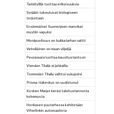
Taimityllilä tuottaa erikoisuuksia
Syrjälät tukeutuvat biologiseen
torjuntaan
Ensimmäiset Suonenjoen mansikat
myytiin vapuksi
Monipuolisuus on kukkatarhan valtti
Vehviläinen on maan viljelijä
Peuravaara luottaa kausituotantoon
Vierulan Tilalla ei jahkailla
Tommolan Tilalla vaihtui sukupolvi
Prisma Itäkeskus on uudistunut
Kosken Marjat keräsi talvituotannosta
kokemusta
Honkasen puutarhassa kehitetään
Viherlinkin automaatiota