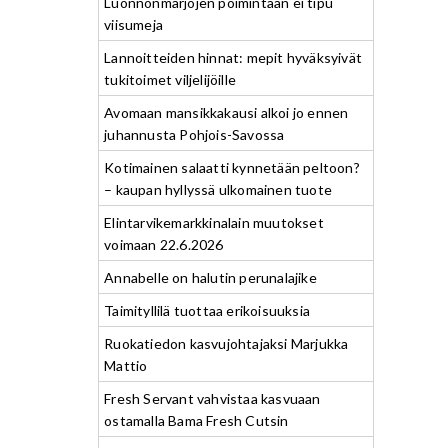
Luonnonmarjojen poimintaan ei tipu
viisumeja
Lannoitteiden hinnat: mepit hyväksyivät
tukitoimet viljelijöille
Avomaan mansikkakausi alkoi jo ennen
juhannusta Pohjois-Savossa
Kotimainen salaatti kynnetään peltoon?
– kaupan hyllyssä ulkomainen tuote
Elintarvikemarkkinalain muutokset
voimaan 22.6.2026
Annabelle on halutin perunalajike
Taimityllilä tuottaa erikoisuuksia
Ruokatiedon kasvujohtajaksi Marjukka
Mattio
Fresh Servant vahvistaa kasvuaan
ostamalla Bama Fresh Cutsin