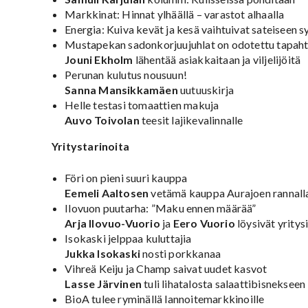
Markkinat: Hinnat ylhäällä – varastot alhaalla
Energia: Kuiva kevät ja kesä vaihtuivat sateiseen 
Mustapekan sadonkorjuujuhlat on odotettu tapah
Jouni Ekholm
lähentää asiakkaitaan ja viljelijöitä
Perunan kulutus nousuun!
Sanna Mansikkamäen
uutuuskirja
Helle testasi tomaattien makuja
Auvo Toivolan
teesit lajikevalinnalle
Yritystarinoita
Föri on pieni suuri kauppa
Eemeli Aaltosen
vetämä kauppa Aurajoen rannall
Ilovuon puutarha: ”Maku ennen määrää”
Arja Ilovuo-Vuorio
ja
Eero Vuorio
löysivät yritys
Isokaski jelppaa kuluttajia
Jukka Isokaski
nosti porkkanaa
Vihreä Keiju ja Champ saivat uudet kasvot
Lasse Järvinen
tuli lihatalosta salaattibisnekseen
BioA tulee ryminällä lannoitemarkkinoille