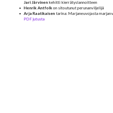
Jari Järvinen
kehitti kierrätyslannoitteen
Henrik Antfolk
on sitoutunut perunanviljelijä
Arja Raatikaisen
tarina: Marjaneuvojasta marjanvil
PDF jutusta