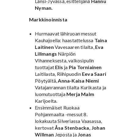
Länsi-Jyvässä, esittelijänä
Hannu
Nyman.
Markkinoinnista
Hurmaavat lähiruoan messut
Kauhajoella: haastattelussa
Taina
Laitinen
Vavesaaren tilalta,
Eva
Lillmangs
Närpiön
Vihanneksesta, valkosipulin
tuottajat
Elis
ja
Pia Torniainen
Laitilasta, Riihipuodin
Eeva Saari
Pöytyältä,
Anna-Kaisa Niemi
Vatajanrannan tilalta Kurikasta ja
luomutuottaja
Merja Malm
Karijoelta.
Ensimmäiset Ruokaa
Pohjanmaalta -messut 8.
lokakuuta Silveriassa Vaasassa,
kertovat
Åsa Stenbacka, Johan
Willman
Jeposta ja
Jonas