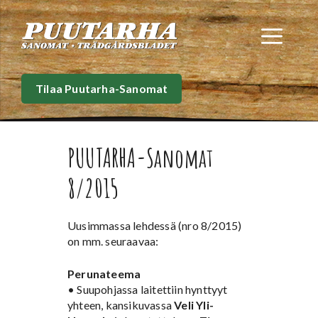
Siirry
sisältöön
Val
Tilaa Puutarha-Sanomat
PUUTARHA-Sanomat
8/2015
Uusimmassa lehdessä (nro 8/2015)
on mm. seuraavaa:
Perunateema
• Suupohjassa laitettiin hynttyyt
yhteen, kansikuvassa
Veli Yli-