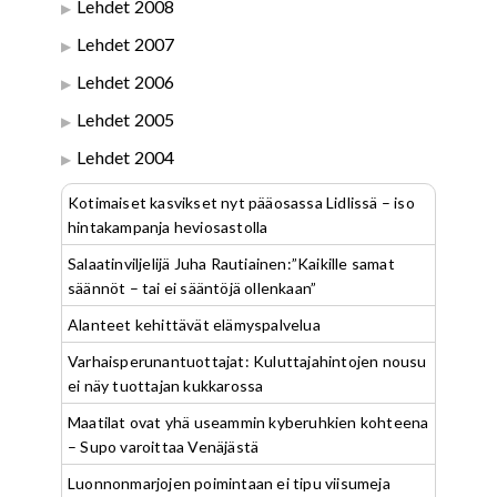
Lehdet 2008
Lehdet 2007
Lehdet 2006
Lehdet 2005
Lehdet 2004
Kotimaiset kasvikset nyt pääosassa Lidlissä – iso
hintakampanja heviosastolla
Salaatinviljelijä Juha Rautiainen:”Kaikille samat
säännöt – tai ei sääntöjä ollenkaan”
Alanteet kehittävät elämyspalvelua
Varhaisperunantuottajat: Kuluttajahintojen nousu
ei näy tuottajan kukkarossa
Maatilat ovat yhä useammin kyberuhkien kohteena
– Supo varoittaa Venäjästä
Luonnonmarjojen poimintaan ei tipu viisumeja