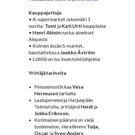
Kauppajuttuja
• K-supermarket Jakomäki 1
vuotta:
Tomi
ja
Kati Utti
kauppiaina
•
Henri Alénin
ruoka-ainekset
Alepasta
• Kolmen ässän S-market,
haastattelussa
Jaakko Åström
• Lidlillä on iso investointiohjelma
Yrittäjätarinoita
Pensasmustikkaa
Vesa
Hermusen
tarhalta
Laatuperennoja Harjunpään
Taimistolta, yrittäjinä
Heidi
ja
Jukka Eriksson.
Kotimainen päärynä on vielä
tuntematon, vierailimme
Tuija,
Oscar
ja
Sven-Anders