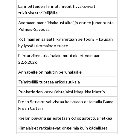
Lannoitteiden hinnat: mepit hyväksyivät
tukitoimet viljelijöille
Avomaan mansikkakausi alkoi jo ennen juhannusta
Pohjois-Savossa
Kotimainen salaatti kynnetään peltoon? – kaupan
hyllyssä ulkomainen tuote
Elintarvikemarkkinalain muutokset voimaan
22.6.2026
Annabelle on halutin perunalajike
Taimityllilä tuottaa erikoisuuksia
Ruokatiedon kasvujohtajaksi Marjukka Mattio
Fresh Servant vahvistaa kasvuaan ostamalla Bama
Fresh Cutsin
Kielon päivänä järjestetään 60 opastettua retkeä
Kimalaiset ratkaisevat ongelmia kuin kädelliset