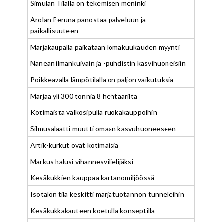
Simulan Tilalla on tekemisen meninki
Arolan Peruna panostaa palveluun ja
paikallisuuteen
Marjakaupalla paikataan lomakuukauden myynti
Nanean ilmankuivain ja -puhdistin kasvihuoneisiin
Poikkeavalla lämpötilalla on paljon vaikutuksia
Marjaa yli 300 tonnia 8 hehtaarilta
Kotimaista valkosipulia ruokakauppoihin
Silmusalaatti muutti omaan kasvuhuoneeseen
Artik-kurkut ovat kotimaisia
Markus halusi vihannesviljelijäksi
Kesäkukkien kauppaa kartanomiljöössä
Isotalon tila keskitti marjatuotannon tunneleihin
Kesäkukkakauteen koetulla konseptilla