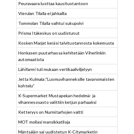
Peuravaara luottaa kausituotantoon
Vierulan Tilalla ei jahkailla
Tommolan Tilalla vaihtui sukupolvi
Prisma Itäkeskus on uudistunut
Kosken Marjat keräsi talvituotannosta kokemusta
Honkasen puutarhassa kehitetään Viherlinkin
automaatiota
Lähifarmi tuli mukaan vertikaaliviljelyyn
Jetta Kulmala:”Luomuvihanneksille tavanomaisten
kohtelu”
K-Supermarket Mustapekan hedelmä- ja
vihannesosasto valittiin ketjun parhaaksi
Ketteryys on Nurmitarhojen valtti
MOT mollasi mansikkatiloja
Mäntsälän sai uudistetun K-Citymarketin