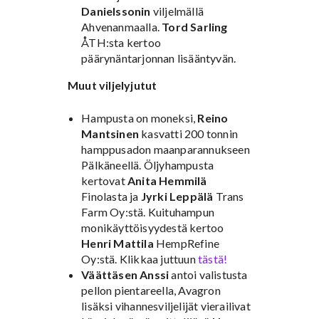
Danielssonin
viljelmällä
Ahvenanmaalla.
Tord Sarling
ÅTH:sta kertoo
päärynäntarjonnan lisääntyvän.
Muut viljelyjutut
Hampusta on moneksi,
Reino
Mantsinen
kasvatti 200 tonnin
hamppusadon maanparannukseen
Pälkäneellä. Öljyhampusta
kertovat
Anita Hemmilä
Finolasta ja
Jyrki Leppälä
Trans
Farm Oy:stä. Kuituhampun
monikäyttöisyydestä kertoo
Henri Mattila
HempRefine
Oy:stä. Klikkaa juttuun
tästä!
Väättäsen Anssi
antoi valistusta
pellon pientareella, Avagron
lisäksi vihannesviljelijät vierailivat