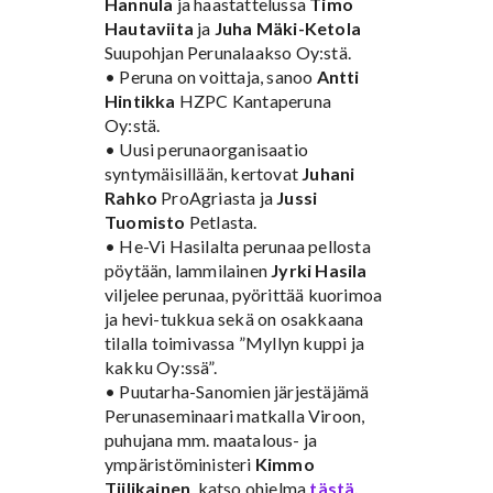
Hannula
ja haastattelussa
Timo
Hautaviita
ja
Juha Mäki-Ketola
Suupohjan Perunalaakso Oy:stä.
• Peruna on voittaja, sanoo
Antti
Hintikka
HZPC Kantaperuna
Oy:stä.
• Uusi perunaorganisaatio
syntymäisillään, kertovat
Juhani
Rahko
ProAgriasta ja
Jussi
Tuomisto
Petlasta.
• He-Vi Hasilalta perunaa pellosta
pöytään, lammilainen
Jyrki Hasila
viljelee perunaa, pyörittää kuorimoa
ja hevi-tukkua sekä on osakkaana
tilalla toimivassa ”Myllyn kuppi ja
kakku Oy:ssä”.
• Puutarha-Sanomien järjestäjämä
Perunaseminaari matkalla Viroon,
puhujana mm. maatalous- ja
ympäristöministeri
Kimmo
Tiilikainen
, katso ohjelma
tästä.