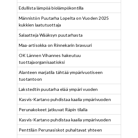
Edullista lämpöä biolämpökontilla
Männistön Puutarha Lopelta on Vuoden 2025
kukkien laatutuottaja
Salaatteja Wääksyn puutarhasta
Maa-artisokka on Rinnekarin bravuuri
OK Lännen Vihannes hakeutuu
tuottajaorganisaatioksi
Alanteen marjatila tähtää ympärivuotiseen
tuotantoon
Lakstedtin puutarha elää ympäri vuoden
Kasvis-Kartano puhdistaa kaalia ympärivuoden
Perunakokeet jatkuvat Räpin tilalla
Kasvis-Kartano puhdistaa kaalia ympärivuoden
Penttilän Perunasiskot puhaltavat yhteen