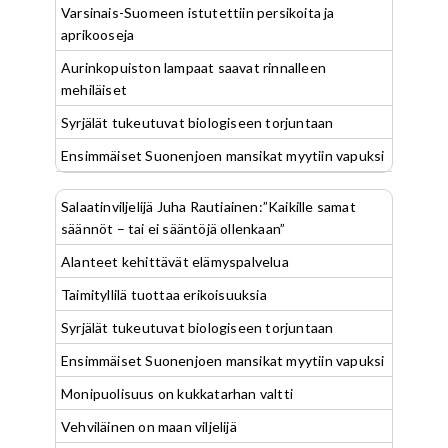
Varsinais-Suomeen istutettiin persikoita ja
aprikooseja
Aurinkopuiston lampaat saavat rinnalleen
mehiläiset
Syrjälät tukeutuvat biologiseen torjuntaan
Ensimmäiset Suonenjoen mansikat myytiin vapuksi
Salaatinviljelijä Juha Rautiainen:”Kaikille samat
säännöt – tai ei sääntöjä ollenkaan”
Alanteet kehittävät elämyspalvelua
Taimityllilä tuottaa erikoisuuksia
Syrjälät tukeutuvat biologiseen torjuntaan
Ensimmäiset Suonenjoen mansikat myytiin vapuksi
Monipuolisuus on kukkatarhan valtti
Vehviläinen on maan viljelijä