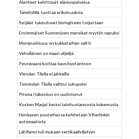
Alanteet kehittävät elämyspalvelua
Taimityllilä tuottaa erikoisuuksia
Syrjälät tukeutuvat biologiseen torjuntaan
Ensimmäiset Suonenjoen mansikat myytiin vapuksi
Monipuolisuus on kukkatarhan valtti
Vehviläinen on maan viljelijä
Peuravaara luottaa kausituotantoon
Vierulan Tilalla ei jahkailla
Tommolan Tilalla vaihtui sukupolvi
Prisma Itäkeskus on uudistunut
Kosken Marjat keräsi talvituotannosta kokemusta
Honkasen puutarhassa kehitetään Viherlinkin
automaatiota
Lähifarmi tuli mukaan vertikaaliviljelyyn