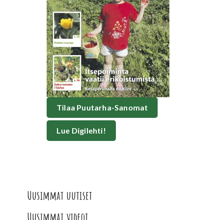
Tilaa Puutarha-Sanomat
Lue Digilehti!
Uusimmat uutiset
Uusimmat videot