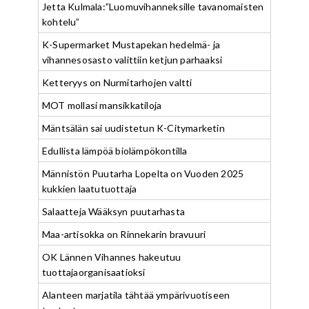
Jetta Kulmala:”Luomuvihanneksille tavanomaisten
kohtelu”
K-Supermarket Mustapekan hedelmä- ja
vihannesosasto valittiin ketjun parhaaksi
Ketteryys on Nurmitarhojen valtti
MOT mollasi mansikkatiloja
Mäntsälän sai uudistetun K-Citymarketin
Edullista lämpöä biolämpökontilla
Männistön Puutarha Lopelta on Vuoden 2025
kukkien laatutuottaja
Salaatteja Wääksyn puutarhasta
Maa-artisokka on Rinnekarin bravuuri
OK Lännen Vihannes hakeutuu
tuottajaorganisaatioksi
Alanteen marjatila tähtää ympärivuotiseen