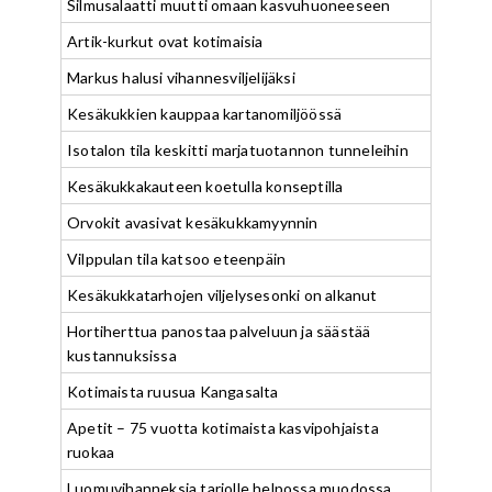
Silmusalaatti muutti omaan kasvuhuoneeseen
Artik-kurkut ovat kotimaisia
Markus halusi vihannesviljelijäksi
Kesäkukkien kauppaa kartanomiljöössä
Isotalon tila keskitti marjatuotannon tunneleihin
Kesäkukkakauteen koetulla konseptilla
Orvokit avasivat kesäkukkamyynnin
Vilppulan tila katsoo eteenpäin
Kesäkukkatarhojen viljelysesonki on alkanut
Hortiherttua panostaa palveluun ja säästää
kustannuksissa
Kotimaista ruusua Kangasalta
Apetit – 75 vuotta kotimaista kasvipohjaista
ruokaa
Luomuvihanneksia tarjolle helpossa muodossa