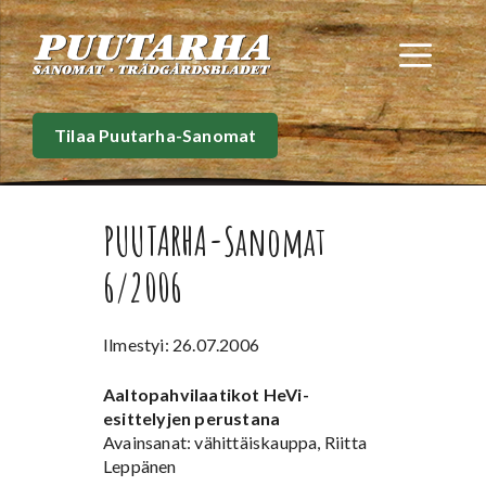
Siirry
sisältöön
Val
Tilaa Puutarha-Sanomat
PUUTARHA-Sanomat
6/2006
Ilmestyi: 26.07.2006
Aaltopahvilaatikot HeVi-
esittelyjen perustana
Avainsanat: vähittäiskauppa, Riitta
Leppänen