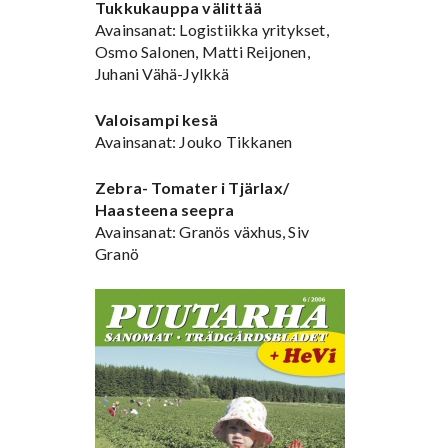
Tukkukauppa välittää
Avainsanat: Logistiikka yritykset,
Osmo Salonen, Matti Reijonen,
Juhani Vähä-Jylkkä
Valoisampi kesä
Avainsanat: Jouko Tikkanen
Zebra- Tomater i Tjärlax/
Haasteena seepra
Avainsanat: Granös växhus, Siv
Granö