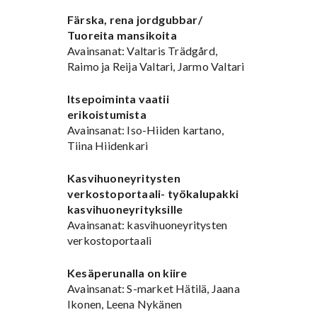
Färska, rena jordgubbar/
Tuoreita mansikoita
Avainsanat: Valtaris Trädgård,
Raimo ja Reija Valtari, Jarmo Valtari
Itsepoiminta vaatii
erikoistumista
Avainsanat: Iso-Hiiden kartano,
Tiina Hiidenkari
Kasvihuoneyritysten
verkostoportaali- työkalupakki
kasvihuoneyrityksille
Avainsanat: kasvihuoneyritysten
verkostoportaali
Kesäperunalla on kiire
Avainsanat: S-market Hätilä, Jaana
Ikonen, Leena Nykänen