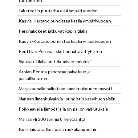
tuotantoon
Lakstedtin puutarha elää ympäri vuoden
Kasvis-Kartano puhdistaa kaalia ympärivuoden
Perunakokeet jatkuvat Räpin tilalla
Kasvis-Kartano puhdistaa kaalia ympärivuoden
Penttilän Perunasiskot puhaltavat yhteen
Simulan Tilalla on tekemisen meninki
Arolan Peruna panostaa palveluun ja
paikallisuuteen
Marjakaupalla paikataan lomakuukauden myynti
Nanean ilmankuivain ja -puhdistin kasvihuoneisiin
Poikkeavalla lämpötilalla on paljon vaikutuksia
Marjaa yli 300 tonnia 8 hehtaarilta
Kotimaista valkosipulia ruokakauppoihin