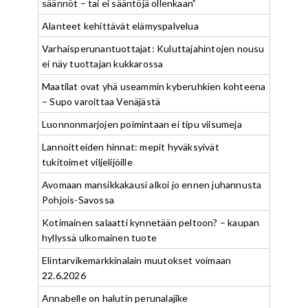
säännöt – tai ei sääntöjä ollenkaan”
Alanteet kehittävät elämyspalvelua
Varhaisperunantuottajat: Kuluttajahintojen nousu
ei näy tuottajan kukkarossa
Maatilat ovat yhä useammin kyberuhkien kohteena
– Supo varoittaa Venäjästä
Luonnonmarjojen poimintaan ei tipu viisumeja
Lannoitteiden hinnat: mepit hyväksyivät
tukitoimet viljelijöille
Avomaan mansikkakausi alkoi jo ennen juhannusta
Pohjois-Savossa
Kotimainen salaatti kynnetään peltoon? – kaupan
hyllyssä ulkomainen tuote
Elintarvikemarkkinalain muutokset voimaan
22.6.2026
Annabelle on halutin perunalajike