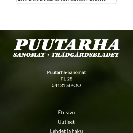
Puutarha-Sanomat
PL 28
04131 SIPOO
Etusivu
Uutiset
Lehdet ja haku