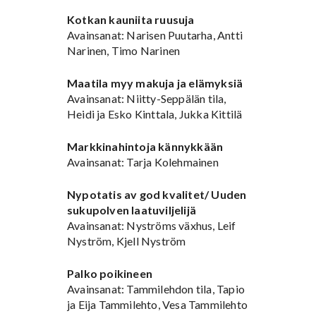
Kotkan kauniita ruusuja
Avainsanat: Narisen Puutarha, Antti
Narinen, Timo Narinen
Maatila myy makuja ja elämyksiä
Avainsanat: Niitty-Seppälän tila,
Heidi ja Esko Kinttala, Jukka Kittilä
Markkinahintoja kännykkään
Avainsanat: Tarja Kolehmainen
Nypotatis av god kvalitet/ Uuden
sukupolven laatuviljelijä
Avainsanat: Nyströms växhus, Leif
Nyström, Kjell Nyström
Palko poikineen
Avainsanat: Tammilehdon tila, Tapio
ja Eija Tammilehto, Vesa Tammilehto