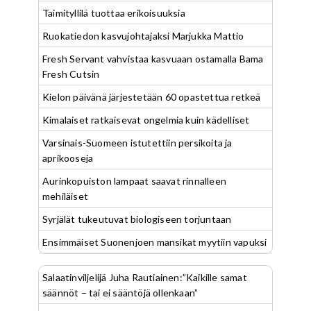
Taimityllilä tuottaa erikoisuuksia
Ruokatiedon kasvujohtajaksi Marjukka Mattio
Fresh Servant vahvistaa kasvuaan ostamalla Bama
Fresh Cutsin
Kielon päivänä järjestetään 60 opastettua retkeä
Kimalaiset ratkaisevat ongelmia kuin kädelliset
Varsinais-Suomeen istutettiin persikoita ja
aprikooseja
Aurinkopuiston lampaat saavat rinnalleen
mehiläiset
Syrjälät tukeutuvat biologiseen torjuntaan
Ensimmäiset Suonenjoen mansikat myytiin vapuksi
Salaatinviljelijä Juha Rautiainen:”Kaikille samat
säännöt – tai ei sääntöjä ollenkaan”