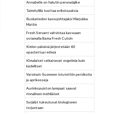
Annabelle on halutin perunalajike
Taimityllilä tuottaa erikoisuuksia
Ruokatiedon kasvujohtajaksi Marjukka
Mattio
Fresh Servant vahvistaa kasvuaan
ostamalla Bama Fresh Cutsin
Kielon päivänä järjestetään 60
opastettua retkeä
Kimalaiset ratkaisevat ongelmia kuin
kädelliset
Varsinais-Suomeen istutettiin persikoita
ja aprikooseja
Aurinkopuiston lampaat saavat
rinnalleen mehiläiset
Syrjälät tukeutuvat biologiseen
torjuntaan