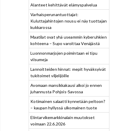
Alanteet kehittävät elämyspalvelua
Varhaisperunantuottajat:
Kuluttajahintojen nousu ei näy tuottajan
kukkarossa
Maatilat ovat yhä useammin kyberuhkien
kohteena – Supo varoittaa Venäjästä
Luonnonmarjojen poimintaan ei tipu
viisumeja
Lannoitteiden hinnat: mepit hyväksyivät
tukitoimet viljelijöille
Avomaan mansikkakausi alkoi jo ennen
juhannusta Pohjois-Savossa
Kotimainen salaatti kynnetään peltoon?
– kaupan hyllyssä ulkomainen tuote
Elintarvikemarkkinalain muutokset
voimaan 22.6.2026