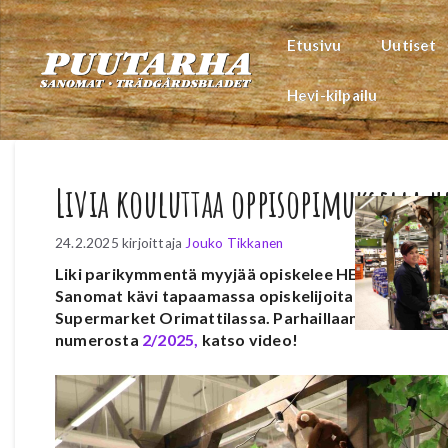
Siirry
sisältöön
Etusivu
Uutiset
Hevi-kilpailu
Livia kouluttaa oppisopimuksella h
24.2.2025
kirjoittaja
Jouko Tikkanen
Liki parikymmentä myyjää opiskelee HEVI-mestarin 
Sanomat kävi tapaamassa opiskelijoita heidän työp
Supermarket Orimattilassa. Parhaillaan on haku uu
numerosta
2/2025,
katso video!