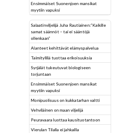
Ensimmäiset Suonenjoen mansikat
myytiin vapuksi
Salaatinviljelijä Juha Rautiainen:”Kaikille
samat säännöt – tai ei sääntöjä
ollenkaan”
Alanteet kehittävät elämyspalvelua
Taimityllilä tuottaa erikoisuuksia
Syrjälät tukeutuvat biologiseen
torjuntaan
Ensimmäiset Suonenjoen mansikat
myytiin vapuksi
Monipuolisuus on kukkatarhan valtti
Vehviläinen on maan viljelijä
Peuravaara luottaa kausituotantoon
Vierulan Tilalla ei jahkailla