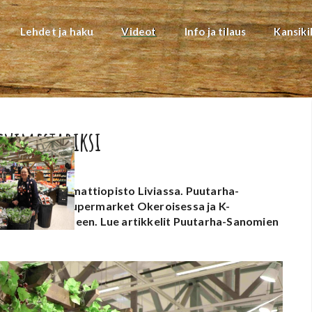
Lehdet ja haku
Videot
Info ja tilaus
Kansiki
evimestariksi
tutkintoa ammattiopisto Liviassa. Puutarha-
aikoillaan K-Supermarket Okeroisessa ja K-
teen koulutukseen.
Lue artikkelit Puutarha-Sanomien