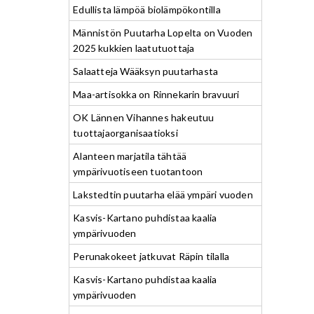
Edullista lämpöä biolämpökontilla
Männistön Puutarha Lopelta on Vuoden
2025 kukkien laatutuottaja
Salaatteja Wääksyn puutarhasta
Maa-artisokka on Rinnekarin bravuuri
OK Lännen Vihannes hakeutuu
tuottajaorganisaatioksi
Alanteen marjatila tähtää
ympärivuotiseen tuotantoon
Lakstedtin puutarha elää ympäri vuoden
Kasvis-Kartano puhdistaa kaalia
ympärivuoden
Perunakokeet jatkuvat Räpin tilalla
Kasvis-Kartano puhdistaa kaalia
ympärivuoden