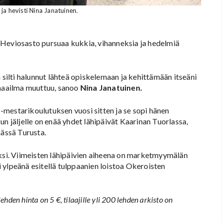
ja hevisti Nina Janatuinen.
 Heviosasto pursuaa kukkia, vihanneksia ja hedelmiä
 silti halunnut lähteä opiskelemaan ja kehittämään itseäni
 maailma muuttuu, sanoo
Nina Janatuinen.
mestarikoulutuksen vuosi sitten ja se sopi hänen
un jäljelle on enää yhdet lähipäivät Kaarinan Tuorlassa,
äässä Turusta.
si. Viimeisten lähipäivien aiheena on marketmyymälän
 ylpeänä esitellä tulppaanien loistoa Okeroisten
lehden hinta on 5 €, tilaajille yli 200 lehden arkisto on