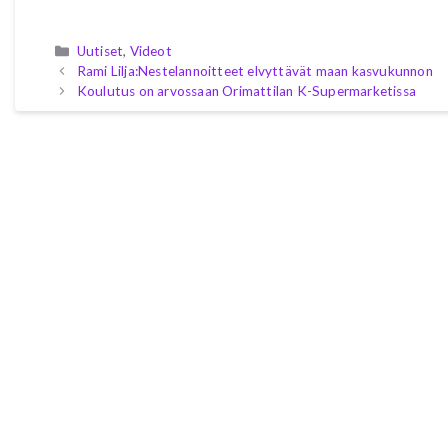
Kategoriat
Uutiset
,
Videot
Rami Lilja:Nestelannoitteet elvyttävät maan kasvukunnon
Koulutus on arvossaan Orimattilan K-Supermarketissa