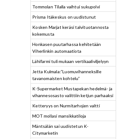
Tommolan Tilalla vaihtui sukupolvi
Prisma Itäkeskus on uudistunut
Kosken Marjat keräsi talvituotannosta
kokemusta
Honkasen puutarhassa kehitetään
Viherlinkin automaatiota
Lähifarmi tuli mukaan vertikaaliviljelyyn
Jetta Kulmala:”Luomuvihanneksille
tavanomaisten kohtelu”
K-Supermarket Mustapekan hedelmä- ja
vihannesosasto valittiin ketjun parhaaksi
Ketteryys on Nurmitarhojen valtti
MOT mollasi mansikkatiloja
Mäntsälän sai uudistetun K-
Citymarketin