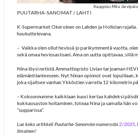
Kauppias Miia Järvipalo 
PUUTARHA-SANOMAT / LAHTI
K-Supermarket Okeroinen on Lahden ja Hollolan rajalla.
houkuttelevana.
– Vaikka olen ollut hevissä jo parikymmentä vuotta, olen
sekä omaa heviosastoani. Aina on uutta opittavaa, sillä
Nina löysi netistä Ammattiopisto Livian tarjoaman HEVI-
elämäntilanteeseen. Nyt Ninan opinnot ovat lopuillaan, k
joka sijaitsee vanhan Ykköstien varrella 12 kilometrin p
– Kokoonnumme kaikkiaan kuusi kertaa kahdeksi päiväk
kukkaosaston hoitaminen, toteaa Nina ja samalla hän voi
”supparissa”.
Lue koko artikkeli Puutarha-Sanomien numerosta
2/2025,
ilmainen!