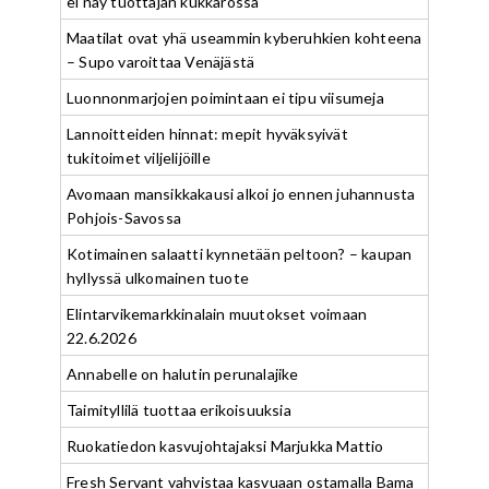
ei näy tuottajan kukkarossa
Maatilat ovat yhä useammin kyberuhkien kohteena
– Supo varoittaa Venäjästä
Luonnonmarjojen poimintaan ei tipu viisumeja
Lannoitteiden hinnat: mepit hyväksyivät
tukitoimet viljelijöille
Avomaan mansikkakausi alkoi jo ennen juhannusta
Pohjois-Savossa
Kotimainen salaatti kynnetään peltoon? – kaupan
hyllyssä ulkomainen tuote
Elintarvikemarkkinalain muutokset voimaan
22.6.2026
Annabelle on halutin perunalajike
Taimityllilä tuottaa erikoisuuksia
Ruokatiedon kasvujohtajaksi Marjukka Mattio
Fresh Servant vahvistaa kasvuaan ostamalla Bama