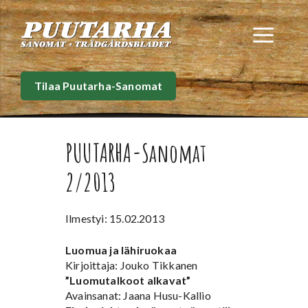
Siirry
sisältöön
Val
Tilaa Puutarha-Sanomat
PUUTARHA-Sanomat
2/2013
Ilmestyi: 15.02.2013
Luomua ja lähiruokaa
Kirjoittaja: Jouko Tikkanen
”Luomutalkoot alkavat”
Avainsanat: Jaana Husu-Kallio