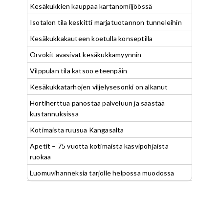
Kesäkukkien kauppaa kartanomiljöössä
Isotalon tila keskitti marjatuotannon tunneleihin
Kesäkukkakauteen koetulla konseptilla
Orvokit avasivat kesäkukkamyynnin
Vilppulan tila katsoo eteenpäin
Kesäkukkatarhojen viljelysesonki on alkanut
Hortiherttua panostaa palveluun ja säästää
kustannuksissa
Kotimaista ruusua Kangasalta
Apetit – 75 vuotta kotimaista kasvipohjaista
ruokaa
Luomuvihanneksia tarjolle helpossa muodossa