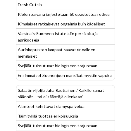
Fresh Cutsin
Kielon päivänä järjestetään 60 opastettua retkeä
Kimalaiset ratkaisevat ongelmia kuin kädelliset
Varsinais-Suomeen istutettiin persikoita ja
aprikooseja
Aurinkopuiston lampaat saavat rinnalleen
mehiläiset
Syrjälät tukeutuvat biologiseen torjuntaan
Ensimmäiset Suonenjoen mansikat myytiin vapuksi
Salaatinviljelijä Juha Rautiainen:”Kaikille samat
säännöt – tai ei sääntöjä ollenkaan”
Alanteet kehittävät elämyspalvelua
Taimityllilä tuottaa erikoisuuksia
Syrjälät tukeutuvat biologiseen torjuntaan