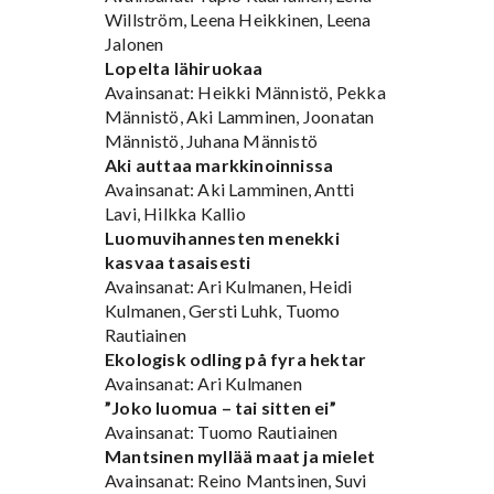
Willström, Leena Heikkinen, Leena
Jalonen
Lopelta lähiruokaa
Avainsanat: Heikki Männistö, Pekka
Männistö, Aki Lamminen, Joonatan
Männistö, Juhana Männistö
Aki auttaa markkinoinnissa
Avainsanat: Aki Lamminen, Antti
Lavi, Hilkka Kallio
Luomuvihannesten menekki
kasvaa tasaisesti
Avainsanat: Ari Kulmanen, Heidi
Kulmanen, Gersti Luhk, Tuomo
Rautiainen
Ekologisk odling på fyra hektar
Avainsanat: Ari Kulmanen
”Joko luomua – tai sitten ei”
Avainsanat: Tuomo Rautiainen
Mantsinen myllää maat ja mielet
Avainsanat: Reino Mantsinen, Suvi