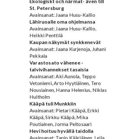
Ekologiskt och närmat- även till
St. Petersburg
Avainsanat: Jaana Husu-Kallio
Lähiruoalle oma ohjelmansa
Avainsanat: Jaana Husu-Kallio,
Heikki Penttilä
Kaupan näkymät synkkenevät
Avainsanat: Jaana Kurjenoja, Juhani
Pekkala
Varastosato vähenee -
talvivihannekset tasaisia
Avainsanat: Aki Aunola, Teppo
Vetoniemi, Arto Hyytiäinen, Tero
Nousiainen, Hanna Helenius, Niklas
Hultholm
Kääpä tuli Munkkiin
Avainsanat: Pietari Kääpä, Erkki
Kääpä, Sirkku Kääpä, Mika
Poutiainen, Jorma Peltosaari
Hevi hoituu hyvällä taidolla
Avainsanat: Tapio Kääriäinen, Leila