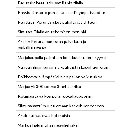
Perunakokeet jatkuvat Räpin tilalla
Kasvis-Kartano puhdistaa kaalia ympärivuoden
Penttilän Perunasiskot puhaltavat yhteen
Simulan Tilalla on tekemisen meninki
Arolan Peruna panostaa palveluun ja
paikallisuuteen
Marjakaupalla paikataan lomakuukauden myynti
Nanean ilmankuivain ja -puhdistin kasvihuoneisiin
Poikkeavalla lämpötilalla on paljon vaikutuksia
Marjaa yli 300 tonnia 8 hehtaarilta
Kotimaista valkosipulia ruokakauppoihin
Silmusalaatti muutti omaan kasvuhuoneeseen
Artik-kurkut ovat kotimaisia
Markus halusi vihannesviljelijäksi