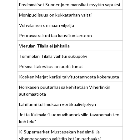
Ensimmäiset Suonenjoen mansikat myytiin vapuksi
Monipuolisuus on kukkatarhan valtti
Vehviläinen on maan viljelijä
Peuravaara luottaa kausituotantoon
Vierulan Tilalla ei jahkailla
Tommolan Tilalla vaihtui sukupolvi
Prisma Itäkeskus on uudistunut
Kosken Marjat keräsi talvituotannosta kokemusta
Honkasen puutarhassa kehitetään Viherlinkin
automaatiota
Lähifarmi tuli mukaan vertikaaliviljelyyn
Jetta Kulmala:”Luomuvihanneksille tavanomaisten
kohtelu”
K-Supermarket Mustapekan hedelmä- ja
vihannesosasto valittiin ketjun parhaaksi