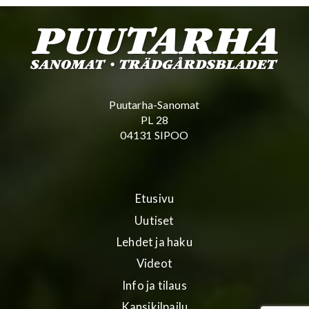
Puutarha-Sanomat
PL 28
04131 SIPOO
Etusivu
Uutiset
Lehdet ja haku
Videot
Info ja tilaus
Kansikilpailu