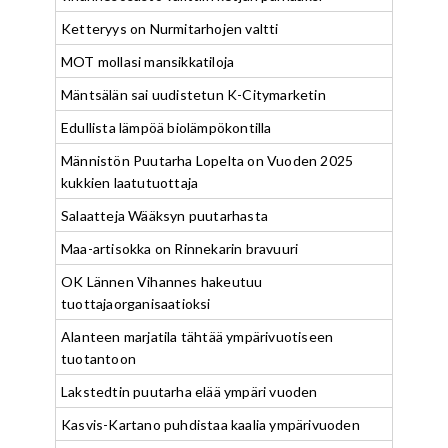
Ketteryys on Nurmitarhojen valtti
MOT mollasi mansikkatiloja
Mäntsälän sai uudistetun K-Citymarketin
Edullista lämpöä biolämpökontilla
Männistön Puutarha Lopelta on Vuoden 2025
kukkien laatutuottaja
Salaatteja Wääksyn puutarhasta
Maa-artisokka on Rinnekarin bravuuri
OK Lännen Vihannes hakeutuu
tuottajaorganisaatioksi
Alanteen marjatila tähtää ympärivuotiseen
tuotantoon
Lakstedtin puutarha elää ympäri vuoden
Kasvis-Kartano puhdistaa kaalia ympärivuoden