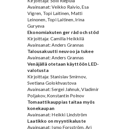
Kirjoittaja: Soili Riepula
Avainsanat: Veikko Raivio, Esa
Vigren, Topi Laitinen, Matti
Leinonen, Topi Laitinen, Irina
Guryeva
Ekonomiakuten ger råd och stöd
Kirjoittaja: Camilla Heikkilä
Avainsanat: Anders Grannas
Talousakuutti neuvoo ja tukee
Avainsanat: Anders Grannas
Venäjällä otetaan käyttöön LED-
valotusta
Kirjoittaja: Stanislav Smirnov,
Svetlana Golokhvastova
Avainsanat: Sergei Jahnuk, Vladimir
Poljakov, Konstantin Polnov
Tomaattikauppias taitaa myös
konekaupan
Avainsanat: Heikki Lindström
Laatikko on myyntikaluste
Avainsanat: Ismo Forsström, Ari