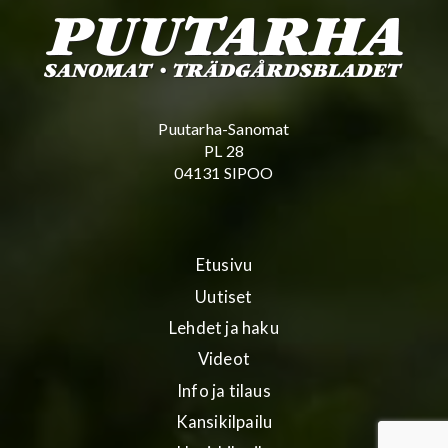
Puutarha-Sanomat
PL 28
04131 SIPOO
Etusivu
Uutiset
Lehdet ja haku
Videot
Info ja tilaus
Kansikilpailu