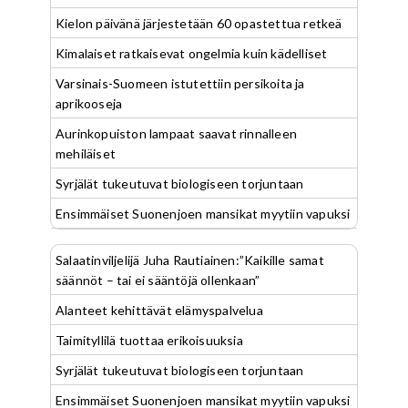
Kielon päivänä järjestetään 60 opastettua retkeä
Kimalaiset ratkaisevat ongelmia kuin kädelliset
Varsinais-Suomeen istutettiin persikoita ja
aprikooseja
Aurinkopuiston lampaat saavat rinnalleen
mehiläiset
Syrjälät tukeutuvat biologiseen torjuntaan
Ensimmäiset Suonenjoen mansikat myytiin vapuksi
Salaatinviljelijä Juha Rautiainen:”Kaikille samat
säännöt – tai ei sääntöjä ollenkaan”
Alanteet kehittävät elämyspalvelua
Taimityllilä tuottaa erikoisuuksia
Syrjälät tukeutuvat biologiseen torjuntaan
Ensimmäiset Suonenjoen mansikat myytiin vapuksi