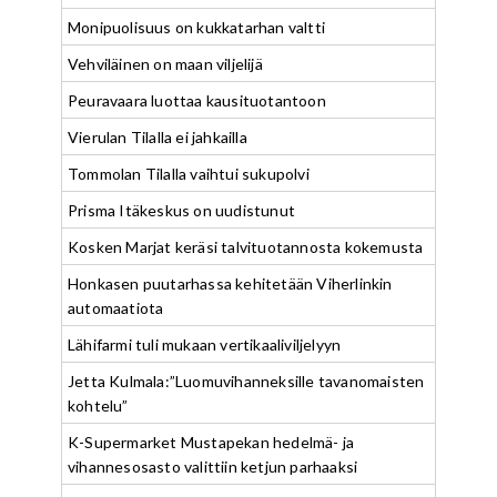
Monipuolisuus on kukkatarhan valtti
Vehviläinen on maan viljelijä
Peuravaara luottaa kausituotantoon
Vierulan Tilalla ei jahkailla
Tommolan Tilalla vaihtui sukupolvi
Prisma Itäkeskus on uudistunut
Kosken Marjat keräsi talvituotannosta kokemusta
Honkasen puutarhassa kehitetään Viherlinkin
automaatiota
Lähifarmi tuli mukaan vertikaaliviljelyyn
Jetta Kulmala:”Luomuvihanneksille tavanomaisten
kohtelu”
K-Supermarket Mustapekan hedelmä- ja
vihannesosasto valittiin ketjun parhaaksi