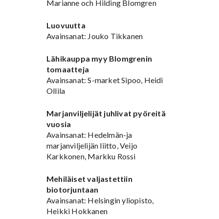
Marianne och Hilding Blomgren
Luovuutta
Avainsanat: Jouko Tikkanen
Lähikauppa myy Blomgrenin
tomaatteja
Avainsanat: S-market Sipoo, Heidi
Ollila
Marjanviljelijät juhlivat pyöreitä
vuosia
Avainsanat: Hedelmän-ja
marjanviljelijän liitto, Veijo
Karkkonen, Markku Rossi
Mehiläiset valjastettiin
biotorjuntaan
Avainsanat: Helsingin yliopisto,
Heikki Hokkanen