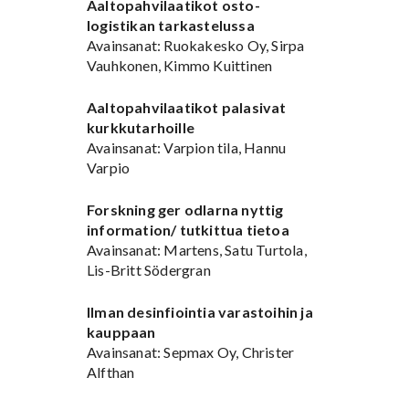
Aaltopahvilaatikot osto-
logistikan tarkastelussa
Avainsanat: Ruokakesko Oy, Sirpa
Vauhkonen, Kimmo Kuittinen
Aaltopahvilaatikot palasivat
kurkkutarhoille
Avainsanat: Varpion tila, Hannu
Varpio
Forskning ger odlarna nyttig
information/ tutkittua tietoa
Avainsanat: Martens, Satu Turtola,
Lis-Britt Södergran
Ilman desinfiointia varastoihin ja
kauppaan
Avainsanat: Sepmax Oy, Christer
Alfthan