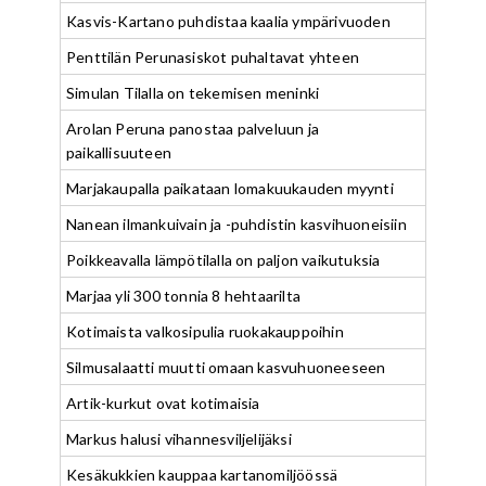
Kasvis-Kartano puhdistaa kaalia ympärivuoden
Penttilän Perunasiskot puhaltavat yhteen
Simulan Tilalla on tekemisen meninki
Arolan Peruna panostaa palveluun ja
paikallisuuteen
Marjakaupalla paikataan lomakuukauden myynti
Nanean ilmankuivain ja -puhdistin kasvihuoneisiin
Poikkeavalla lämpötilalla on paljon vaikutuksia
Marjaa yli 300 tonnia 8 hehtaarilta
Kotimaista valkosipulia ruokakauppoihin
Silmusalaatti muutti omaan kasvuhuoneeseen
Artik-kurkut ovat kotimaisia
Markus halusi vihannesviljelijäksi
Kesäkukkien kauppaa kartanomiljöössä