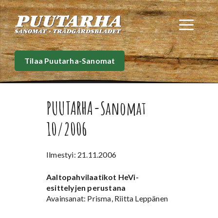
Siirry
sisältöön
Val
Tilaa Puutarha-Sanomat
PUUTARHA-Sanomat
10/2006
Ilmestyi: 21.11.2006
Aaltopahvilaatikot HeVi-
esittelyjen perustana
Avainsanat: Prisma, Riitta Leppänen