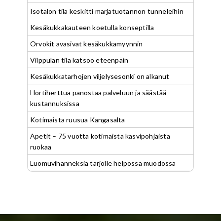
Isotalon tila keskitti marjatuotannon tunneleihin
Kesäkukkakauteen koetulla konseptilla
Orvokit avasivat kesäkukkamyynnin
Vilppulan tila katsoo eteenpäin
Kesäkukkatarhojen viljelysesonki on alkanut
Hortiherttua panostaa palveluun ja säästää
kustannuksissa
Kotimaista ruusua Kangasalta
Apetit – 75 vuotta kotimaista kasvipohjaista
ruokaa
Luomuvihanneksia tarjolle helpossa muodossa