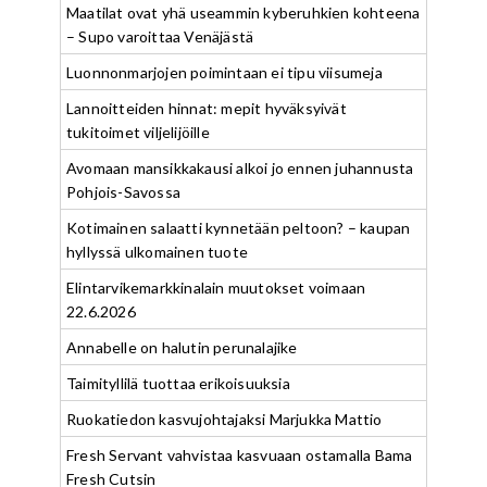
Maatilat ovat yhä useammin kyberuhkien kohteena
– Supo varoittaa Venäjästä
Luonnonmarjojen poimintaan ei tipu viisumeja
Lannoitteiden hinnat: mepit hyväksyivät
tukitoimet viljelijöille
Avomaan mansikkakausi alkoi jo ennen juhannusta
Pohjois-Savossa
Kotimainen salaatti kynnetään peltoon? – kaupan
hyllyssä ulkomainen tuote
Elintarvikemarkkinalain muutokset voimaan
22.6.2026
Annabelle on halutin perunalajike
Taimityllilä tuottaa erikoisuuksia
Ruokatiedon kasvujohtajaksi Marjukka Mattio
Fresh Servant vahvistaa kasvuaan ostamalla Bama
Fresh Cutsin