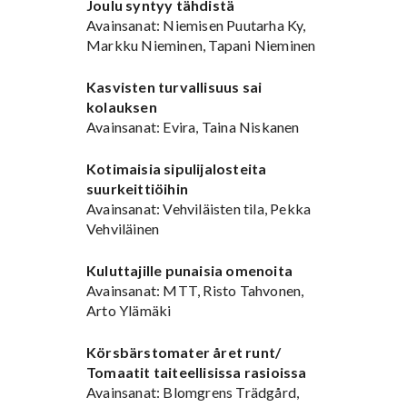
Joulu syntyy tähdistä
Avainsanat: Niemisen Puutarha Ky,
Markku Nieminen, Tapani Nieminen
Kasvisten turvallisuus sai
kolauksen
Avainsanat: Evira, Taina Niskanen
Kotimaisia sipulijalosteita
suurkeittiöihin
Avainsanat: Vehviläisten tila, Pekka
Vehviläinen
Kuluttajille punaisia omenoita
Avainsanat: MTT, Risto Tahvonen,
Arto Ylämäki
Körsbärstomater året runt/
Tomaatit taiteellisissa rasioissa
Avainsanat: Blomgrens Trädgård,