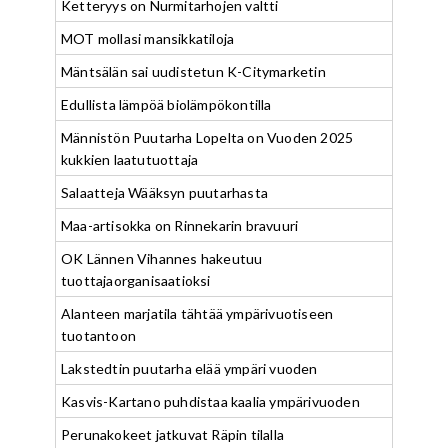
Ketteryys on Nurmitarhojen valtti
MOT mollasi mansikkatiloja
Mäntsälän sai uudistetun K-Citymarketin
Edullista lämpöä biolämpökontilla
Männistön Puutarha Lopelta on Vuoden 2025
kukkien laatutuottaja
Salaatteja Wääksyn puutarhasta
Maa-artisokka on Rinnekarin bravuuri
OK Lännen Vihannes hakeutuu
tuottajaorganisaatioksi
Alanteen marjatila tähtää ympärivuotiseen
tuotantoon
Lakstedtin puutarha elää ympäri vuoden
Kasvis-Kartano puhdistaa kaalia ympärivuoden
Perunakokeet jatkuvat Räpin tilalla