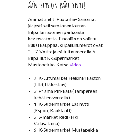
Äänestys on päättynyt!
Ammattilehti Puutarha- Sanomat
järjesti seitsemännen kerran
kilpailun Suomen parhaasta
heviosastosta. Finaaliin on valittu
kuusi kauppaa, kilpailunumerot ovat
2 – 7. Voittajaksi tuli numerolla 6
kilpaillut K-Supermarket
Mustapekka. Katso
video!
2: K-Citymarket Helsinki Easton
(Hki, Itäkeskus)
3: Prisma Pirkkala (Tampereen
kehätien varrella)
4: K-Supermarket Lasihytti
(Espoo, Kauklahti)
5: S-market Redi (Hki,
Kalasatama)
6: K-Supermarket Mustapekka