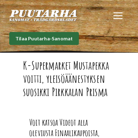
Siirry
sisältöön
Val
Tilaa Puutarha-Sanomat
K-Supermarket Mustapekka
voitti, yleisöäänestyksen
suosikki Pirkkalan Prisma
Voit katsoa Videot alla
oleviusta Finaalikaupoista,