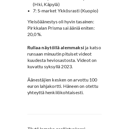
(Hki, Käpylä)
7: S-market Ykkösrasti (Kuopio)
Yleisöäänestys oli hyvin tasainen:
Pirkkalan Prisma sai ääniä eniten:
20,0 %.
Rullaa näytöllä alemmaksi
ja katso
runsaan minuutin pituiset videot
kuudesta heviosastosta. Videot on
kuvattu syksyllä 2023.
Äänestäjien kesken on arvottu 100
euron lahjakortti. Häneen on otettu
yhteyttä henkilökohtaisesti.
Täytä lomake osallistuaksesi