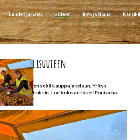
Lehdet ja haku
Videot
Info ja tilaus
Kansiki
ja paikallisuuteen
 ja pakkaamiseen sekä kauppajakeluun. Yritys
oustavin toimituksin. Lue koko artikkeli Puutarha-
un lopusta.