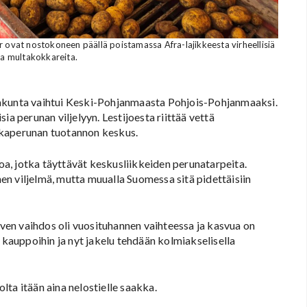
r ovat nostokoneen päällä poistamassa Afra-lajikkeesta virheellisiä
 ja multakokkareita.
aakunta vaihtui Keski-Pohjanmaasta Pohjois-Pohjanmaaksi.
ia perunan viljelyyn. Lestijoesta riittää vettä
okaperunan tuotannon keskus.
a, jotka täyttävät keskusliikkeiden perunatarpeita.
n viljelmä, mutta muualla Suomessa sitä pidettäisiin
lven vaihdos oli vuosituhannen vaihteessa ja kasvua on
 kauppoihin ja nyt jakelu tehdään kolmiakselisella
ta itään aina nelostielle saakka.