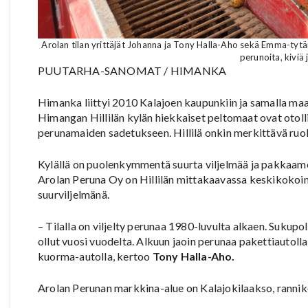
Arolan tilan yrittäjät Johanna ja Tony Halla-Aho sekä Emma-tytä
perunoita, kiviä
PUUTARHA-SANOMAT / HIMANKA
Himanka liittyi 2010 Kalajoen kaupunkiin ja samalla m
Himangan Hillilän kylän hiekkaiset peltomaat ovat otollis
perunamaiden sadetukseen. Hillilä onkin merkittävä ru
Kylällä on puolenkymmentä suurta viljelmää ja pakkaamo
Arolan Peruna Oy on Hillilän mittakaavassa keskikokoine
suurviljelmänä.
– Tilalla on viljelty perunaa 1980-luvulta alkaen. Sukupo
ollut vuosi vuodelta. Alkuun jaoin perunaa pakettiautolla
kuorma-autolla, kertoo
Tony Halla-Aho.
Arolan Perunan markkina-alue on Kalajokilaakso, rannikol