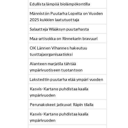
Edullista lämpöä biolämpökontilla
Männistön Puutarha Lopelta on Vuoden
2025 kukkien laatutuottaja
Salaatteja Wääksyn puutarhasta
Maa-artisokka on Rinnekarin bravuuri
OK Lännen Vihannes hakeutuu
tuottajaorganisaatioksi
Alanteen marjatila tähtää
ympärivuotiseen tuotantoon
Lakstedtin puutarha elää ympäri vuoden
Kasvis-Kartano puhdistaa kaalia
ympärivuoden
Perunakokeet jatkuvat Räpin tilalla
Kasvis-Kartano puhdistaa kaalia
ympärivuoden