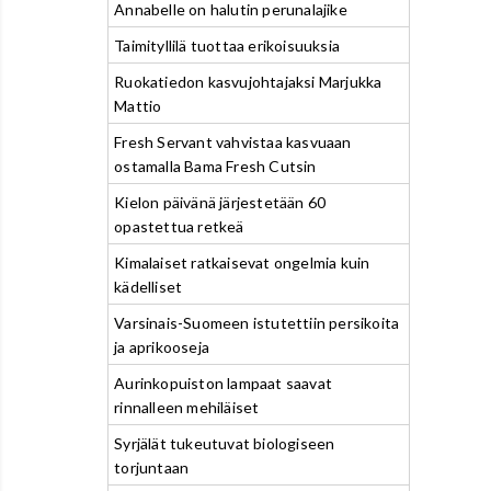
Annabelle on halutin perunalajike
Taimityllilä tuottaa erikoisuuksia
Ruokatiedon kasvujohtajaksi Marjukka
Mattio
Fresh Servant vahvistaa kasvuaan
ostamalla Bama Fresh Cutsin
Kielon päivänä järjestetään 60
opastettua retkeä
Kimalaiset ratkaisevat ongelmia kuin
kädelliset
Varsinais-Suomeen istutettiin persikoita
ja aprikooseja
Aurinkopuiston lampaat saavat
rinnalleen mehiläiset
Syrjälät tukeutuvat biologiseen
torjuntaan