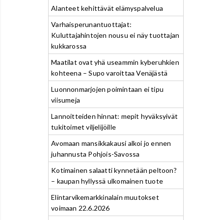
Alanteet kehittävät elämyspalvelua
Varhaisperunantuottajat:
Kuluttajahintojen nousu ei näy tuottajan
kukkarossa
Maatilat ovat yhä useammin kyberuhkien
kohteena – Supo varoittaa Venäjästä
Luonnonmarjojen poimintaan ei tipu
viisumeja
Lannoitteiden hinnat: mepit hyväksyivät
tukitoimet viljelijöille
Avomaan mansikkakausi alkoi jo ennen
juhannusta Pohjois-Savossa
Kotimainen salaatti kynnetään peltoon?
– kaupan hyllyssä ulkomainen tuote
Elintarvikemarkkinalain muutokset
voimaan 22.6.2026