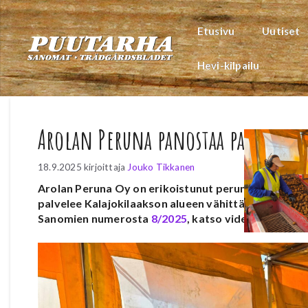
Siirry
sisältöön
Etusivu
Uutiset
Hevi-kilpailu
Arolan Peruna panostaa palveluun 
18.9.2025
kirjoittaja
Jouko Tikkanen
Arolan Peruna Oy on erikoistunut perunan viljelyyn
palvelee Kalajokilaakson alueen vähittäiskauppoja j
Sanomien numerosta
8/2025
, katso video tämän jut