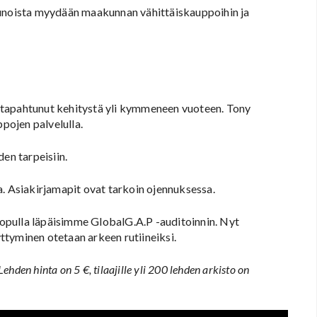
runoista myydään maakunnan vähittäiskauppoihin ja
le tapahtunut kehitystä yli kymmeneen vuoteen. Tony
ppojen palvelulla.
en tarpeisiin.
 Asiakirjamapit ovat tarkoin ojennuksessa.
 lopulla läpäisimme GlobalG.A.P -auditoinnin. Nyt
yttyminen otetaan arkeen rutiineiksi.
 Lehden hinta on 5 €, tilaajille yli 200 lehden arkisto on