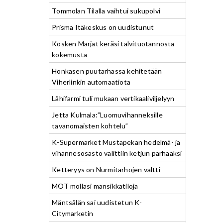
Tommolan Tilalla vaihtui sukupolvi
Prisma Itäkeskus on uudistunut
Kosken Marjat keräsi talvituotannosta
kokemusta
Honkasen puutarhassa kehitetään
Viherlinkin automaatiota
Lähifarmi tuli mukaan vertikaaliviljelyyn
Jetta Kulmala:”Luomuvihanneksille
tavanomaisten kohtelu”
K-Supermarket Mustapekan hedelmä- ja
vihannesosasto valittiin ketjun parhaaksi
Ketteryys on Nurmitarhojen valtti
MOT mollasi mansikkatiloja
Mäntsälän sai uudistetun K-
Citymarketin