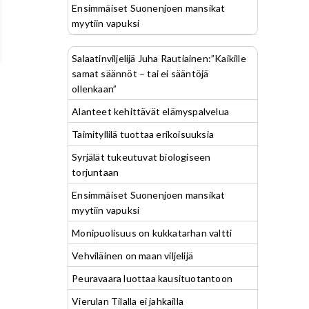
Ensimmäiset Suonenjoen mansikat
myytiin vapuksi
Salaatinviljelijä Juha Rautiainen:”Kaikille
samat säännöt – tai ei sääntöjä
ollenkaan”
Alanteet kehittävät elämyspalvelua
Taimityllilä tuottaa erikoisuuksia
Syrjälät tukeutuvat biologiseen
torjuntaan
Ensimmäiset Suonenjoen mansikat
myytiin vapuksi
Monipuolisuus on kukkatarhan valtti
Vehviläinen on maan viljelijä
Peuravaara luottaa kausituotantoon
Vierulan Tilalla ei jahkailla