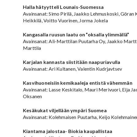
Halla hätyytteli Lounais-Suomessa
Avainsanat: Simo Pirilä, Jaakko Lehmuskoski, Göran K
Heikkilä, Voitto Vuorinen, Jorma Jokela
Kangasalla ruusun laatu on ”oksalla ylimmällä”
Avainsanat: Ali-Marttilan Puutarha Oy, Jaakko Martti
Marttila
Karjalan kannasta siistitään naapuriavulla
Avainsanat: Ari Kultanen, Valentin Kudrjavtsev
Kasvihuoneisiin kemikaaleja entistä vähemmän
Avainsanat: Lasse Keskitalo, Mauri Merivuori, Eija J
Oksanen
Kesäkukat viljellään ympäri Suomea
Avainsanat: Kolehmaisen Puutarha, Keijo Kolehmain
Kiantama jalostaa- Biokia kaupallistaa