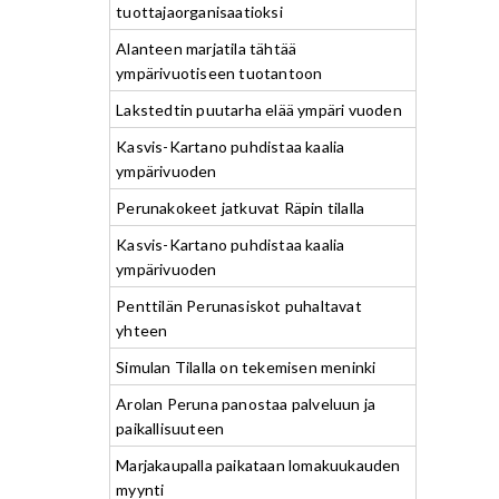
tuottajaorganisaatioksi
Alanteen marjatila tähtää
ympärivuotiseen tuotantoon
Lakstedtin puutarha elää ympäri vuoden
Kasvis-Kartano puhdistaa kaalia
ympärivuoden
Perunakokeet jatkuvat Räpin tilalla
Kasvis-Kartano puhdistaa kaalia
ympärivuoden
Penttilän Perunasiskot puhaltavat
yhteen
Simulan Tilalla on tekemisen meninki
Arolan Peruna panostaa palveluun ja
paikallisuuteen
Marjakaupalla paikataan lomakuukauden
myynti