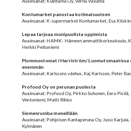
Avainsanat: Kiantama Oy, Vernu Vasunta
Kontumarket panostaa kotimaisuuteen
Avainsanat: K-supermarket Kontumarket, Esa Kiiski
Lepaa tarjoaa monipuolista oppimista
Avainsanat: HAMK- Hämeen ammattikorkeakoulu, Ka
Heikki Peltoniemi
Plommontomat i Harriström/ Luomutomaatissa 
enemmän
Avainsanat: Karlssons växhus, Kaj Karlsson, Peter B
Profood Oy on perunan puolesta
Avainsanat: Profood Oy, Pirkko Suhonen, Eero Pisilä,
Ventoniemi, Matti Rihko
Siemenrumba meneillään
Avainsanat: Pohjoisen Kantaperuna Oy, Jussi Karjula,
Kylmänen