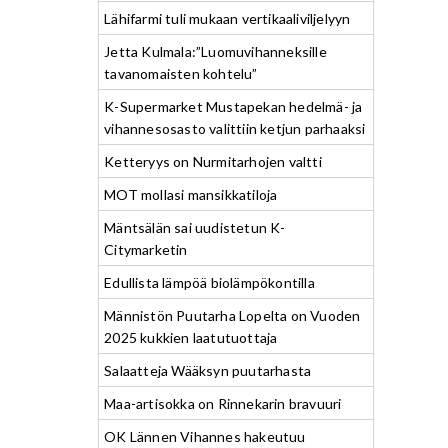
Lähifarmi tuli mukaan vertikaaliviljelyyn
Jetta Kulmala:”Luomuvihanneksille
tavanomaisten kohtelu”
K-Supermarket Mustapekan hedelmä- ja
vihannesosasto valittiin ketjun parhaaksi
Ketteryys on Nurmitarhojen valtti
MOT mollasi mansikkatiloja
Mäntsälän sai uudistetun K-
Citymarketin
Edullista lämpöä biolämpökontilla
Männistön Puutarha Lopelta on Vuoden
2025 kukkien laatutuottaja
Salaatteja Wääksyn puutarhasta
Maa-artisokka on Rinnekarin bravuuri
OK Lännen Vihannes hakeutuu