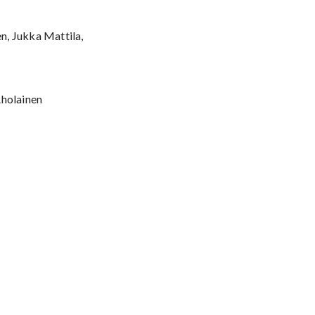
en, Jukka Mattila,
Aholainen