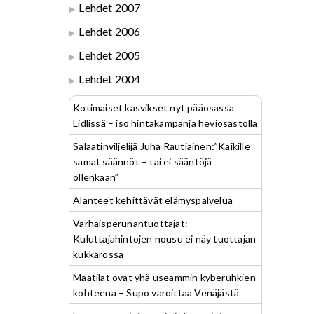
Lehdet 2007
Lehdet 2006
Lehdet 2005
Lehdet 2004
Kotimaiset kasvikset nyt pääosassa
Lidlissä – iso hintakampanja heviosastolla
Salaatinviljelijä Juha Rautiainen:”Kaikille
samat säännöt – tai ei sääntöjä
ollenkaan”
Alanteet kehittävät elämyspalvelua
Varhaisperunantuottajat:
Kuluttajahintojen nousu ei näy tuottajan
kukkarossa
Maatilat ovat yhä useammin kyberuhkien
kohteena – Supo varoittaa Venäjästä