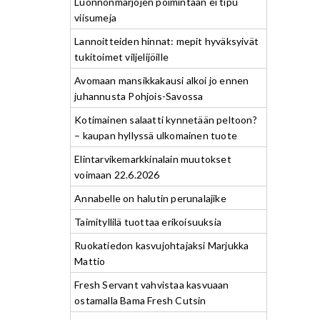
Luonnonmarjojen poimintaan ei tipu
viisumeja
Lannoitteiden hinnat: mepit hyväksyivät
tukitoimet viljelijöille
Avomaan mansikkakausi alkoi jo ennen
juhannusta Pohjois-Savossa
Kotimainen salaatti kynnetään peltoon?
– kaupan hyllyssä ulkomainen tuote
Elintarvikemarkkinalain muutokset
voimaan 22.6.2026
Annabelle on halutin perunalajike
Taimityllilä tuottaa erikoisuuksia
Ruokatiedon kasvujohtajaksi Marjukka
Mattio
Fresh Servant vahvistaa kasvuaan
ostamalla Bama Fresh Cutsin