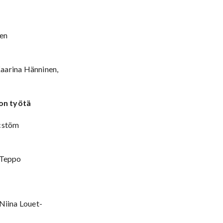
nen
arina Hänninen,
on työtä
acstöm
 Teppo
 Niina Louet-