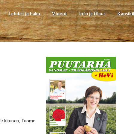
Lehdet ja haku
Videot
Info ja tilaus
Kansiki
 Virkkunen, Tuomo