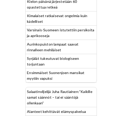
Kielon päivänä järjestetään 60
opastettua retkeä
Kimalaiset ratkaisevat ongelmia kuin
kädelliset
Varsinais-Suomeen istutettiin persikoita
ja aprikooseja
Aurinkopuiston lampaat saavat
rinnalleen mehiläiset
Syrjälät tukeutuvat biologiseen
torjuntaan
Ensimmäiset Suonenjoen mansikat
myytiin vapuksi
Salaatinviljelijä Juha Rautiainen:”Kaikille
samat säännöt – tai ei sääntöjä
ollenkaan”
Alanteet kehittävät elämyspalvelua