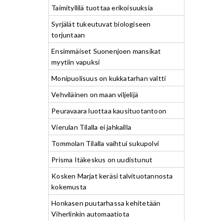
Taimityllilä tuottaa erikoisuuksia
Syrjälät tukeutuvat biologiseen
torjuntaan
Ensimmäiset Suonenjoen mansikat
myytiin vapuksi
Monipuolisuus on kukkatarhan valtti
Vehviläinen on maan viljelijä
Peuravaara luottaa kausituotantoon
Vierulan Tilalla ei jahkailla
Tommolan Tilalla vaihtui sukupolvi
Prisma Itäkeskus on uudistunut
Kosken Marjat keräsi talvituotannosta
kokemusta
Honkasen puutarhassa kehitetään
Viherlinkin automaatiota