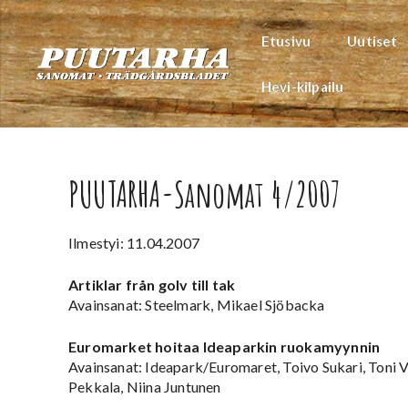
Siirry
sisältöön
Etusivu
Uutiset
Hevi-kilpailu
PUUTARHA-Sanomat 4/2007
Ilmestyi: 11.04.2007
Artiklar från golv till tak
Avainsanat: Steelmark, Mikael Sjöbacka
Euromarket hoitaa Ideaparkin ruokamyynnin
Avainsanat: Ideapark/Euromaret, Toivo Sukari, Toni
Pekkala, Niina Juntunen