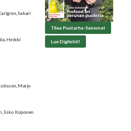
arlgren, Sakari
Tilaa Puutarha-Sanomat
la, Heikki
Lue Digilehti!
acobsson, Marjo
en, Esko Koponen