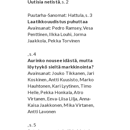
Uutisia netistä
, s. 2
Puutarha-Sanomat: Hattula, s. 3
Laatikkouudistus puhuttaa
Avainsanat: Pedro Ramsey, Vesa
Penttinen, Ilkka Louhi, Jorma
Jaakkola, Pekka Torvinen
, s. 4
Aurinko nousee idästä, mutta
löytyykö sieltä markkinointa?
Avainsanat: Jouko Tikkanen, Jari
Koskinen, Antti Kuusisto, Marko
Hauhtonen, Kari Lyytinen, Timo
Helle, Pekka Honkala, Atro
Virtanen, Eeva-Liisa Lilja, Anna-
Kaisa Jaakkonen, Mika Virtanen,
Antti Lavonen
, s. 5