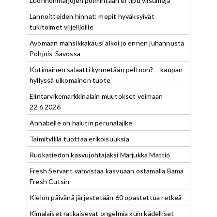
Luonnonmarjojen poimintaan ei tipu viisumeja
Lannoitteiden hinnat: mepit hyväksyivät
tukitoimet viljelijöille
Avomaan mansikkakausi alkoi jo ennen juhannusta
Pohjois-Savossa
Kotimainen salaatti kynnetään peltoon? – kaupan
hyllyssä ulkomainen tuote
Elintarvikemarkkinalain muutokset voimaan
22.6.2026
Annabelle on halutin perunalajike
Taimityllilä tuottaa erikoisuuksia
Ruokatiedon kasvujohtajaksi Marjukka Mattio
Fresh Servant vahvistaa kasvuaan ostamalla Bama
Fresh Cutsin
Kielon päivänä järjestetään 60 opastettua retkeä
Kimalaiset ratkaisevat ongelmia kuin kädelliset