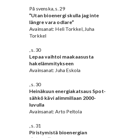
På svenska, s. 29
”Utan bioenergi skulla jag inte
längre vara odlare”
Avainsanat: Heli Torkkel, Juha
Torkkel
, s. 30
Lepaa vaihtoi maakaasusta
hakelämmitykseen
Avainsanat: Juha Eskola
, s. 30
Heinäkuun energiakatsaus Spot-
sähkö kävi alimmillaan 2000-
luvulla
Avainsanat: Arto Peltola
, s. 31
Piristymistä bioenergian