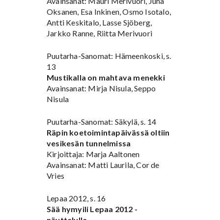
Avainsanat: Mauri Merivuori, Juha
Oksanen, Esa Inkinen, Osmo Isotalo,
Antti Keskitalo, Lasse Sjöberg,
Jarkko Ranne, Riitta Merivuori
Puutarha-Sanomat: Hämeenkoski, s.
13
Mustikalla on mahtava menekki
Avainsanat: Mirja Nisula, Seppo
Nisula
Puutarha-Sanomat: Säkylä, s. 14
Räpin koetoimintapäivässä oltiin
vesikesän tunnelmissa
Kirjoittaja: Marja Aaltonen
Avainsanat: Matti Laurila, Cor de
Vries
Lepaa 2012, s. 16
Sää hymyili Lepaa 2012 -
näyttelylle