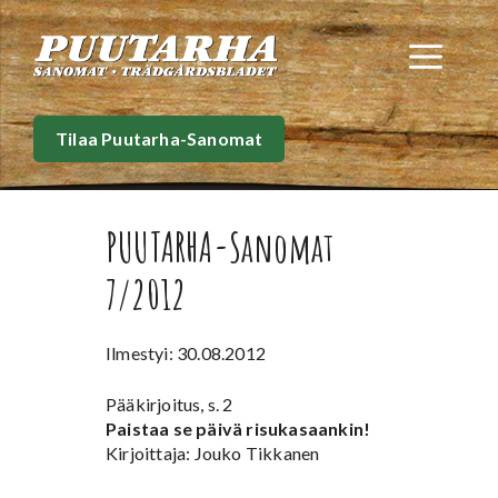
Siirry
sisältöön
Val
Tilaa Puutarha-Sanomat
PUUTARHA-Sanomat
7/2012
Ilmestyi: 30.08.2012
Pääkirjoitus, s. 2
Paistaa se päivä risukasaankin!
Kirjoittaja: Jouko Tikkanen