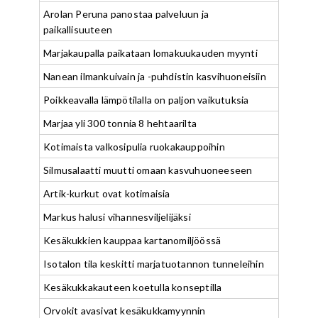
Arolan Peruna panostaa palveluun ja
paikallisuuteen
Marjakaupalla paikataan lomakuukauden myynti
Nanean ilmankuivain ja -puhdistin kasvihuoneisiin
Poikkeavalla lämpötilalla on paljon vaikutuksia
Marjaa yli 300 tonnia 8 hehtaarilta
Kotimaista valkosipulia ruokakauppoihin
Silmusalaatti muutti omaan kasvuhuoneeseen
Artik-kurkut ovat kotimaisia
Markus halusi vihannesviljelijäksi
Kesäkukkien kauppaa kartanomiljöössä
Isotalon tila keskitti marjatuotannon tunneleihin
Kesäkukkakauteen koetulla konseptilla
Orvokit avasivat kesäkukkamyynnin