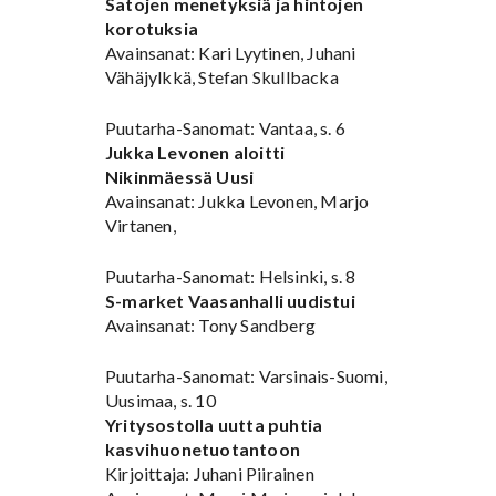
Satojen menetyksiä ja hintojen
korotuksia
Avainsanat: Kari Lyytinen, Juhani
Vähäjylkkä, Stefan Skullbacka
Puutarha-Sanomat: Vantaa, s. 6
Jukka Levonen aloitti
Nikinmäessä Uusi
Avainsanat: Jukka Levonen, Marjo
Virtanen,
Puutarha-Sanomat: Helsinki, s. 8
S-market Vaasanhalli uudistui
Avainsanat: Tony Sandberg
Puutarha-Sanomat: Varsinais-Suomi,
Uusimaa, s. 10
Yritysostolla uutta puhtia
kasvihuonetuotantoon
Kirjoittaja: Juhani Piirainen