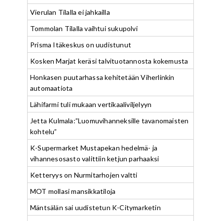
Vierulan Tilalla ei jahkailla
Tommolan Tilalla vaihtui sukupolvi
Prisma Itäkeskus on uudistunut
Kosken Marjat keräsi talvituotannosta kokemusta
Honkasen puutarhassa kehitetään Viherlinkin
automaatiota
Lähifarmi tuli mukaan vertikaaliviljelyyn
Jetta Kulmala:”Luomuvihanneksille tavanomaisten
kohtelu”
K-Supermarket Mustapekan hedelmä- ja
vihannesosasto valittiin ketjun parhaaksi
Ketteryys on Nurmitarhojen valtti
MOT mollasi mansikkatiloja
Mäntsälän sai uudistetun K-Citymarketin