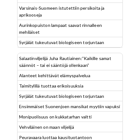
Varsinais-Suomeen istutettiin persikoita ja
aprikooseja
Aurinkopuiston lampaat saavat rinnalleen
mehiläiset
Syrjälät tukeutuvat biologiseen torjuntaan
Salaatinviljelijä Juha Rautiainen:”Kaikille samat
säännöt – tai ei sääntöjä ollenkaan”
Alanteet kehittävät elämyspalvelua
Taimityllilä tuottaa erikoisuuksia
Syrjälät tukeutuvat biologiseen torjuntaan
Ensimmäiset Suonenjoen mansikat myytiin vapuksi
Monipuolisuus on kukkatarhan valtti
Vehviläinen on maan viljelijä
Peuravaara luottaa kausituotantoon