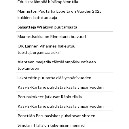
Edullista lämpöä biolämpökontilla
Männistön Puutarha Lopelta on Vuoden 2025
kukkien laatutuottaja
Salaatteja Wääksyn puutarhasta
Maa-artisokka on Rinnekarin bravuuri
OK Lännen Vihannes hakeutuu
tuottajaorganisaatioksi
Alanteen marjatila tähtää ympärivuotiseen
tuotantoon
Lakstedtin puutarha elää ympäri vuoden
Kasvis-Kartano puhdistaa kaalia ympärivuoden
Perunakokeet jatkuvat Räpin tilalla
Kasvis-Kartano puhdistaa kaalia ympärivuoden
Penttilän Perunasiskot puhaltavat yhteen
Simulan Tilalla on tekemisen meninki