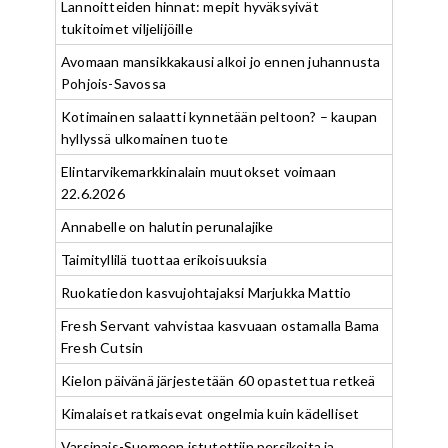
Lannoitteiden hinnat: mepit hyväksyivät
tukitoimet viljelijöille
Avomaan mansikkakausi alkoi jo ennen juhannusta
Pohjois-Savossa
Kotimainen salaatti kynnetään peltoon? – kaupan
hyllyssä ulkomainen tuote
Elintarvikemarkkinalain muutokset voimaan
22.6.2026
Annabelle on halutin perunalajike
Taimityllilä tuottaa erikoisuuksia
Ruokatiedon kasvujohtajaksi Marjukka Mattio
Fresh Servant vahvistaa kasvuaan ostamalla Bama
Fresh Cutsin
Kielon päivänä järjestetään 60 opastettua retkeä
Kimalaiset ratkaisevat ongelmia kuin kädelliset
Varsinais-Suomeen istutettiin persikoita ja