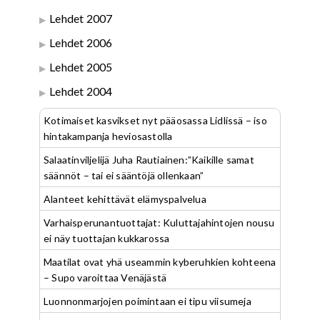
Lehdet 2007
Lehdet 2006
Lehdet 2005
Lehdet 2004
Kotimaiset kasvikset nyt pääosassa Lidlissä – iso
hintakampanja heviosastolla
Salaatinviljelijä Juha Rautiainen:”Kaikille samat
säännöt – tai ei sääntöjä ollenkaan”
Alanteet kehittävät elämyspalvelua
Varhaisperunantuottajat: Kuluttajahintojen nousu
ei näy tuottajan kukkarossa
Maatilat ovat yhä useammin kyberuhkien kohteena
– Supo varoittaa Venäjästä
Luonnonmarjojen poimintaan ei tipu viisumeja