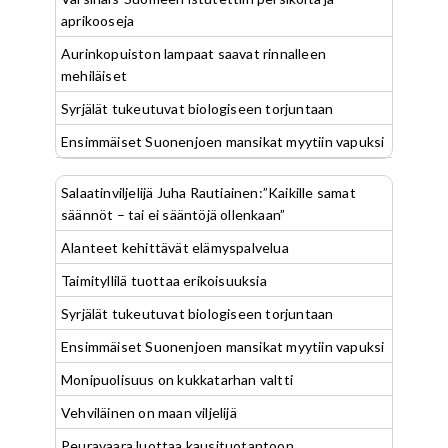
aprikooseja
Aurinkopuiston lampaat saavat rinnalleen
mehiläiset
Syrjälät tukeutuvat biologiseen torjuntaan
Ensimmäiset Suonenjoen mansikat myytiin vapuksi
Salaatinviljelijä Juha Rautiainen:”Kaikille samat
säännöt – tai ei sääntöjä ollenkaan”
Alanteet kehittävät elämyspalvelua
Taimityllilä tuottaa erikoisuuksia
Syrjälät tukeutuvat biologiseen torjuntaan
Ensimmäiset Suonenjoen mansikat myytiin vapuksi
Monipuolisuus on kukkatarhan valtti
Vehviläinen on maan viljelijä
Peuravaara luottaa kausituotantoon