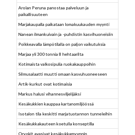
Arolan Peruna panostaa palveluun ja
paikallisuuteen
Marjakaupalla paikataan lomakuukauden myynti
Nanean ilmankuivain ja -puhdistin kasvihuoneisiin
Poikkeavalla lämpötilalla on paljon vaikutuksia
Marjaa yli 300 tonnia 8 hehtaarilta
Kotimaista valkosipulia ruokakauppoihin
Silmusalaatti muutti omaan kasvuhuoneeseen
Artik-kurkut ovat kotimaisia
Markus halusi vihannesviljelijäksi
Kesäkukkien kauppaa kartanomiljöössä
Isotalon tila keskitti marjatuotannon tunneleihin
Kesäkukkakauteen koetulla konseptilla
Orvokit avasivat kesäkukkamyynnin