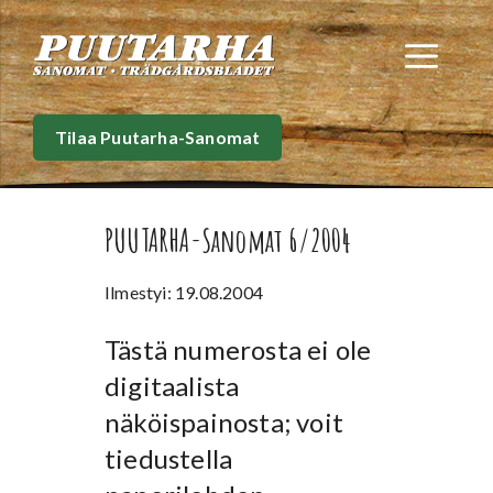
Siirry
sisältöön
Val
Tilaa Puutarha-Sanomat
PUUTARHA-Sanomat 6/2004
Ilmestyi: 19.08.2004
Tästä numerosta ei ole
digitaalista
näköispainosta; voit
tiedustella