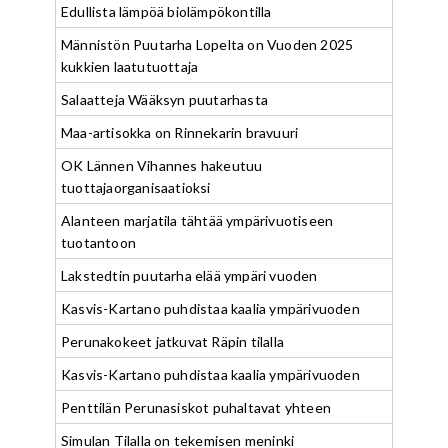
Edullista lämpöä biolämpökontilla
Männistön Puutarha Lopelta on Vuoden 2025
kukkien laatutuottaja
Salaatteja Wääksyn puutarhasta
Maa-artisokka on Rinnekarin bravuuri
OK Lännen Vihannes hakeutuu
tuottajaorganisaatioksi
Alanteen marjatila tähtää ympärivuotiseen
tuotantoon
Lakstedtin puutarha elää ympäri vuoden
Kasvis-Kartano puhdistaa kaalia ympärivuoden
Perunakokeet jatkuvat Räpin tilalla
Kasvis-Kartano puhdistaa kaalia ympärivuoden
Penttilän Perunasiskot puhaltavat yhteen
Simulan Tilalla on tekemisen meninki