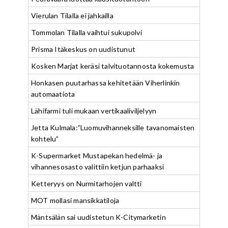
Vierulan Tilalla ei jahkailla
Tommolan Tilalla vaihtui sukupolvi
Prisma Itäkeskus on uudistunut
Kosken Marjat keräsi talvituotannosta kokemusta
Honkasen puutarhassa kehitetään Viherlinkin
automaatiota
Lähifarmi tuli mukaan vertikaaliviljelyyn
Jetta Kulmala:”Luomuvihanneksille tavanomaisten
kohtelu”
K-Supermarket Mustapekan hedelmä- ja
vihannesosasto valittiin ketjun parhaaksi
Ketteryys on Nurmitarhojen valtti
MOT mollasi mansikkatiloja
Mäntsälän sai uudistetun K-Citymarketin