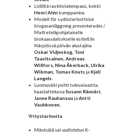
Lidliltä ravintolatempaus, kokki
Henri Alén
kumppanina
Modell för sydösterbottnisk
biogasanläggning presenterades /
Malli eteläpohjalaiselle
biokaasulaitokselle esiteltiin
Närpiössä päivän alustajina
Oskar Vidjeskog, Toni
Taavitsainen, Andreas
Willfors, Nina Åkerback, Ulrika
Wikman, Tomas Knuts
ja
Kjell
Langels.
Luomuväki pohti tulevaisuutta,
haastattelussa
Susann Rännäri,
Janne Rauhansuu
ja
Antti
Vauhkonen.
Yritystarinoita
Mäntsälä sai uudistetun K-