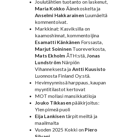
Joulutähtien tuotanto on laskenut,
Maria Kokko
Äänekoskelta ja
Anselmi Hakkarainen
Luumäeltä
kommentoivat.
Markkinat: Kasviksilla on
kaamoshinnat, kommentoijina
Esamatti Känkänen
Forssasta,
Marjut Soininen
Tuoreverkosta,
Mats Ekholm
ÅTH:stä,
Jonas
Lundström
Närpiön
Vihanneksesta ja
Antti Kuusisto
Luonnosta Finland Oy:stä.
Hevimyynnissä harppaus, kaupan
myyntitilastot kertovat
MOT mollasi mansikkatiloja
Jouko Tikkasen
pääkirjoitus:
Ylen pimeä puoli
Eija Lankisen
tärpit meiltä ja
maailmalta
Vuoden 2025 Kokki on
Piero
Silvani