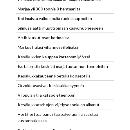
Marjaa yli 300 tonnia 8 hehtaarilta
Kotimaista valkosipulia ruokakauppoihin
Silmusalaatti muutti omaan kasvuhuoneeseen
Artik-kurkut ovat kotimaisia
Markus halusi vihannesviljelijäksi
Kesäkukkien kauppaa kartanomiljöössä
Isotalon tila keskitti marjatuotannon tunneleihin
Kesäkukkakauteen koetulla konseptilla
Orvokit avasivat kesäkukkamyynnin
Vilppulan tila katsoo eteenpäin
Kesäkukkatarhojen viljelysesonki on alkanut
Hortiherttua panostaa palveluun ja säästää
kustannuksissa