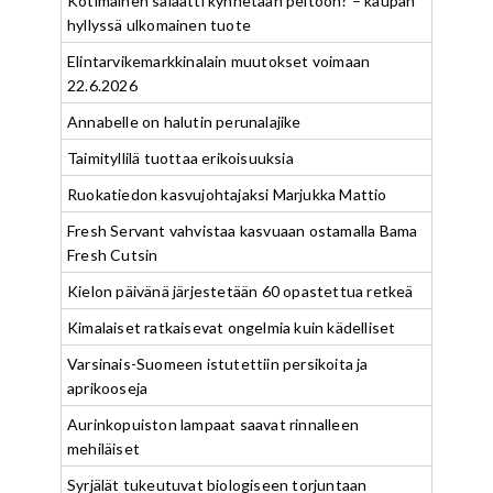
Kotimainen salaatti kynnetään peltoon? – kaupan
hyllyssä ulkomainen tuote
Elintarvikemarkkinalain muutokset voimaan
22.6.2026
Annabelle on halutin perunalajike
Taimityllilä tuottaa erikoisuuksia
Ruokatiedon kasvujohtajaksi Marjukka Mattio
Fresh Servant vahvistaa kasvuaan ostamalla Bama
Fresh Cutsin
Kielon päivänä järjestetään 60 opastettua retkeä
Kimalaiset ratkaisevat ongelmia kuin kädelliset
Varsinais-Suomeen istutettiin persikoita ja
aprikooseja
Aurinkopuiston lampaat saavat rinnalleen
mehiläiset
Syrjälät tukeutuvat biologiseen torjuntaan