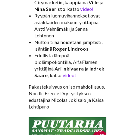
Citymarketin, kauppiaina
Ville
ja
Nina Saaristo
, katso
video!
Ryypän luomuvihannekset ovat
asiakkaiden makuun, yrittäjinä
Antti Vehnämäki ja Sanna
Lehtonen
Nulton tilaa hoidetaan jämptisti,
isäntänä
Roger Lindroos
Edullista lämpöä
biolämpökontilla, AlfaFlamen
yrittäjinä
Ari Inkivaara
ja
Indrek
Saare
, katso
video!
Pakastekuivaus on iso mahdollisuus,
Nordic Freece Dry -yrityksen
edustajina Nicolas Jokisalo ja Kaisa
Lehtipuro