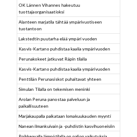
OK Lännen Vihannes hakeutuu
tuottajaorganisaatioksi
Alanteen marjatila tähtää ympärivuotiseen
tuotantoon
Lakstedtin puutarha elää ympäri vuoden
Kasvis-Kartano puhdistaa kaalia ympärivuoden
Perunakokeet jatkuvat Räpin tilalla
Kasvis-Kartano puhdistaa kaalia ympärivuoden
Penttilän Perunasiskot puhaltavat yhteen
Simulan Tilalla on tekemisen meninki
Arolan Peruna panostaa palveluun ja
paikallisuuteen
Marjakaupalla paikataan lomakuukauden myynti
Nanean ilmankuivain ja -puhdistin kasvihuoneisiin
Poikkeavalla lämpötilalla on paljon vaikutuksia