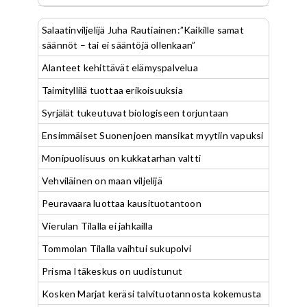
Salaatinviljelijä Juha Rautiainen:”Kaikille samat
säännöt – tai ei sääntöjä ollenkaan”
Alanteet kehittävät elämyspalvelua
Taimityllilä tuottaa erikoisuuksia
Syrjälät tukeutuvat biologiseen torjuntaan
Ensimmäiset Suonenjoen mansikat myytiin vapuksi
Monipuolisuus on kukkatarhan valtti
Vehviläinen on maan viljelijä
Peuravaara luottaa kausituotantoon
Vierulan Tilalla ei jahkailla
Tommolan Tilalla vaihtui sukupolvi
Prisma Itäkeskus on uudistunut
Kosken Marjat keräsi talvituotannosta kokemusta