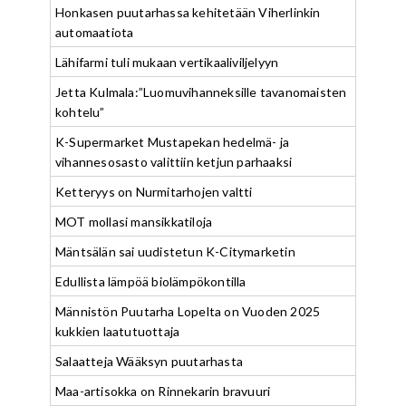
Honkasen puutarhassa kehitetään Viherlinkin
automaatiota
Lähifarmi tuli mukaan vertikaaliviljelyyn
Jetta Kulmala:”Luomuvihanneksille tavanomaisten
kohtelu”
K-Supermarket Mustapekan hedelmä- ja
vihannesosasto valittiin ketjun parhaaksi
Ketteryys on Nurmitarhojen valtti
MOT mollasi mansikkatiloja
Mäntsälän sai uudistetun K-Citymarketin
Edullista lämpöä biolämpökontilla
Männistön Puutarha Lopelta on Vuoden 2025
kukkien laatutuottaja
Salaatteja Wääksyn puutarhasta
Maa-artisokka on Rinnekarin bravuuri