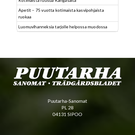
Kotimaista ruusua Kangasalta
Apetit – 75 vuotta kotimaista kasvipohjaista
ruokaa
Luomuvihanneksia tarjolle helpossa muodossa
Puutarha-Sanomat
PL 28
04131 SIPOO