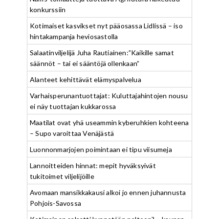
konkurssiin
Kotimaiset kasvikset nyt pääosassa Lidlissä – iso
hintakampanja heviosastolla
Salaatinviljelijä Juha Rautiainen:”Kaikille samat
säännöt – tai ei sääntöjä ollenkaan”
Alanteet kehittävät elämyspalvelua
Varhaisperunantuottajat: Kuluttajahintojen nousu
ei näy tuottajan kukkarossa
Maatilat ovat yhä useammin kyberuhkien kohteena
– Supo varoittaa Venäjästä
Luonnonmarjojen poimintaan ei tipu viisumeja
Lannoitteiden hinnat: mepit hyväksyivät
tukitoimet viljelijöille
Avomaan mansikkakausi alkoi jo ennen juhannusta
Pohjois-Savossa