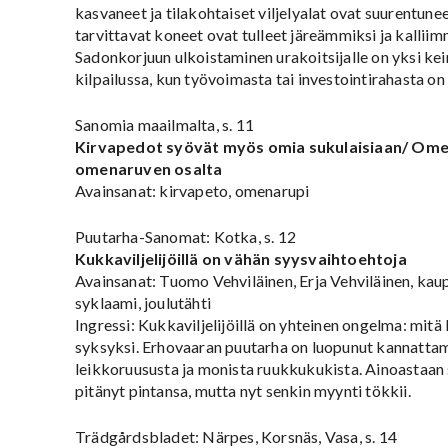
kasvaneet ja tilakohtaiset viljelyalat ovat suurentune
tarvittavat koneet ovat tulleet järeämmiksi ja kalliim
Sadonkorjuun ulkoistaminen urakoitsijalle on yksi kei
kilpailussa, kun työvoimasta tai investointirahasta on
Sanomia maailmalta, s. 11
Kirvapedot syövät myös omia sukulaisiaan/ Ome
omenaruven osalta
Avainsanat: kirvapeto, omenarupi
Puutarha-Sanomat: Kotka, s. 12
Kukkaviljelijöillä on vähän syysvaihtoehtoja
Avainsanat: Tuomo Vehviläinen, Erja Vehviläinen, kau
syklaami, joulutähti
Ingressi: Kukkaviljelijöillä on yhteinen ongelma: mitä
syksyksi. Erhovaaran puutarha on luopunut kannatt
leikkoruususta ja monista ruukkukukista. Ainoastaan
pitänyt pintansa, mutta nyt senkin myynti tökkii.
Trädgårdsbladet: Närpes, Korsnäs, Vasa, s. 14