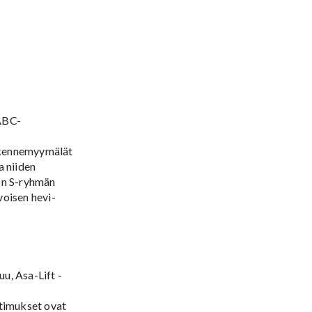
7
 ABC-
iikennemyymälät
a niiden
 on S-ryhmän
voisen hevi-
u, Asa-Lift -
atimukset ovat