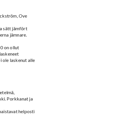
ackström, Ove
a sätt jämfört
nerna jämnare.
0 on ollut
 laskeneet
 ole laskenut alle
etelmä,
nki. Porkkanat ja
paistavat helposti