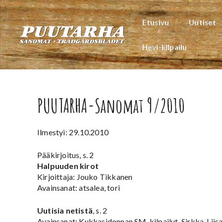
Siirry
sisältöön
Etusivu
Uutiset
Hevi-kilpailu
PUUTARHA-Sanomat 9/2010
Ilmestyi: 29.10.2010
Pääkirjoitus, s. 2
Halpuuden kirot
Kirjoittaja: Jouko Tikkanen
Avainsanat: atsalea, tori
Uutisia netistä
, s. 2
Avainsanat: Kukkasidonnan SM-kilpailut, Sirkka-Liisa 