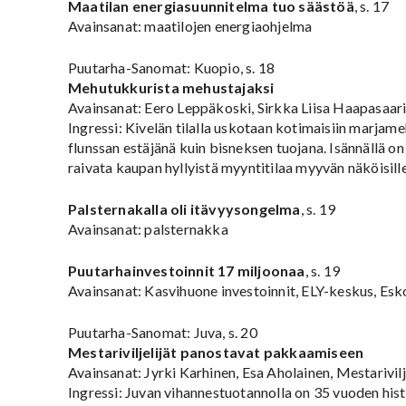
Maatilan energiasuunnitelma tuo säästöä
, s. 17
Avainsanat: maatilojen energiaohjelma
Puutarha-Sanomat: Kuopio, s. 18
Mehutukkurista mehustajaksi
Avainsanat: Eero Leppäkoski, Sirkka Liisa Haapasaar
Ingressi: Kivelän tilalla uskotaan kotimaisiin marjame
flunssan estäjänä kuin bisneksen tuojana. Isännällä o
raivata kaupan hyllyistä myyntitilaa myyvän näköisille
Palsternakalla oli itävyysongelma
, s. 19
Avainsanat: palsternakka
Puutarhainvestoinnit 17 miljoonaa
, s. 19
Avainsanat: Kasvihuone investoinnit, ELY-keskus, Esk
Puutarha-Sanomat: Juva, s. 20
Mestariviljelijät panostavat pakkaamiseen
Avainsanat: Jyrki Karhinen, Esa Aholainen, Mestarivilj
Ingressi: Juvan vihannestuotannolla on 35 vuoden histo