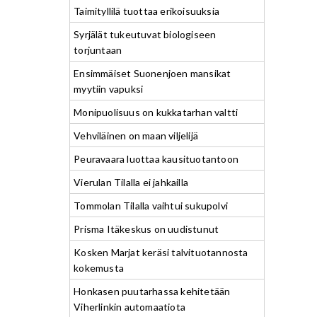
Taimityllilä tuottaa erikoisuuksia
Syrjälät tukeutuvat biologiseen
torjuntaan
Ensimmäiset Suonenjoen mansikat
myytiin vapuksi
Monipuolisuus on kukkatarhan valtti
Vehviläinen on maan viljelijä
Peuravaara luottaa kausituotantoon
Vierulan Tilalla ei jahkailla
Tommolan Tilalla vaihtui sukupolvi
Prisma Itäkeskus on uudistunut
Kosken Marjat keräsi talvituotannosta
kokemusta
Honkasen puutarhassa kehitetään
Viherlinkin automaatiota