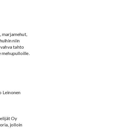
i, marjamehut,
huihin niin
n vahva tahto
 mehupulloille.
o Leinonen
elijät Oy
ria, jolloin