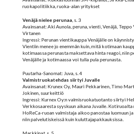
ruokapolitiikka, ruoka-alan yritykset
Venäjä nielee perunaa
, s. 3
Avainsanat: Aki Aunola, peruna, vienti, Venäjä, Teppo
Virtanen
Ingressi: Perunan vientikauppa Venäjälle on käynnisty
Vientiin menee jo enemmän kuin, mitä kotimaan kaupp
kotimaassa perunasta maksettava hinta reagoi, niin p
Venäjälle ja kotimaassa voi tulla pula perunasta.
Puutarha-Sanomat: Juva, s. 4
Valmistruokatehdas siirtyi Juvalle
Avainsanat: Krunex Oy, Mauri Pekkarinen, Timo Mart
Jokinen, suurkeittiö
Ingressi: Kurnex Oy:n valmisruokatuotanto siirtyi Hel
Verkkosaaresta syyskuun aikana Juvalle. Kotiruoalta
HoReCa-ruoan valmistaja aikoo panostaa luomuun ja 
niin palvelutiskeissä kuin kuluttajapakkauksissa.
Markkinat, s. 5