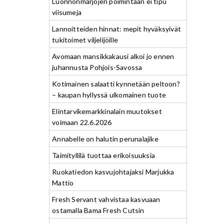
Luonnonmarjojen poimintaan ei tipu
viisumeja
Lannoitteiden hinnat: mepit hyväksyivät
tukitoimet viljelijöille
Avomaan mansikkakausi alkoi jo ennen
juhannusta Pohjois-Savossa
Kotimainen salaatti kynnetään peltoon?
– kaupan hyllyssä ulkomainen tuote
Elintarvikemarkkinalain muutokset
voimaan 22.6.2026
Annabelle on halutin perunalajike
Taimityllilä tuottaa erikoisuuksia
Ruokatiedon kasvujohtajaksi Marjukka
Mattio
Fresh Servant vahvistaa kasvuaan
ostamalla Bama Fresh Cutsin