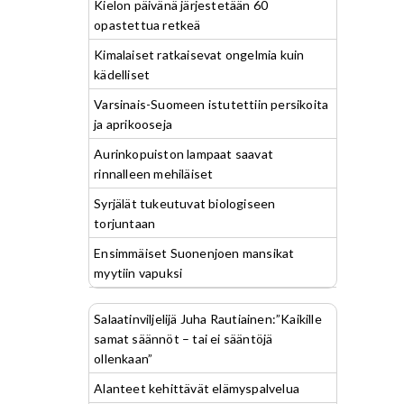
Kielon päivänä järjestetään 60
opastettua retkeä
Kimalaiset ratkaisevat ongelmia kuin
kädelliset
Varsinais-Suomeen istutettiin persikoita
ja aprikooseja
Aurinkopuiston lampaat saavat
rinnalleen mehiläiset
Syrjälät tukeutuvat biologiseen
torjuntaan
Ensimmäiset Suonenjoen mansikat
myytiin vapuksi
Salaatinviljelijä Juha Rautiainen:”Kaikille
samat säännöt – tai ei sääntöjä
ollenkaan”
Alanteet kehittävät elämyspalvelua