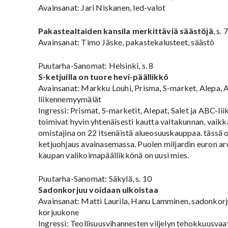
Avainsanat: Jari Niskanen, led-valot
Pakastealtaiden kansila merkittäviä säästöjä
, s. 
Avainsanat: Timo Jäske, pakastekalusteet, säästö
Puutarha-Sanomat: Helsinki, s. 8
S-ketjuilla on tuore hevi-päällikkö
Avainsanat: Markku Louhi, Prisma, S-market, Alepa,
liikennemyymälät
Ingressi: Prismat, S-marketit, Alepat, Salet ja ABC-l
toimivat hyvin yhtenäisesti kautta valtakunnan, vaikk
omistajina on 22 itsenäistä alueosuuskauppaa. tässä
ketjuohjaus avainasemassa. Puolen miljardin euron ar
kaupan valikoimapäällikkönä on uusi mies.
Puutarha-Sanomat: Säkylä, s. 10
Sadonkorjuu voidaan ulkoistaa
Avainsanat: Matti Laurila, Hanu Lamminen, sadonkorju
korjuukone
Ingressi: Teollisuusvihannesten viljelyn tehokkuusva