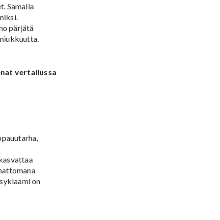
et. Samalla
miksi.
no pärjätä
 niukkuutta.
nat vertailussa
ppauutarha,
 kasvattaa
amattomana
 syklaami on