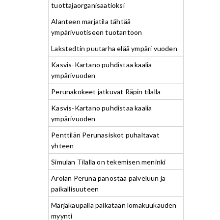
tuottajaorganisaatioksi
Alanteen marjatila tähtää
ympärivuotiseen tuotantoon
Lakstedtin puutarha elää ympäri vuoden
Kasvis-Kartano puhdistaa kaalia
ympärivuoden
Perunakokeet jatkuvat Räpin tilalla
Kasvis-Kartano puhdistaa kaalia
ympärivuoden
Penttilän Perunasiskot puhaltavat
yhteen
Simulan Tilalla on tekemisen meninki
Arolan Peruna panostaa palveluun ja
paikallisuuteen
Marjakaupalla paikataan lomakuukauden
myynti