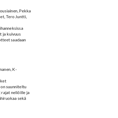
Nousiainen, Pekka
t, Tero Juntti,
vihanneksissa
t ja kuivuus
uotteet saadaan
nanen, K-
rket
on suunniteltu
rajat neliöille ja
lähiruokaa sekä