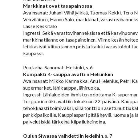
Markkinat ovat tasapainossa
Avainsanat: Juhani Vähäjylkkä, Tuomas Kekki, Tero 
Vehviläinen, Hannu Salo, markkinat, varastovihannekse
Lasse Keskitalo
Ingressi: Sekä varastovihanneksissa että kasvihuone
markkinatilanne on tasapainoinen. Viime kesän heltee
leikkasivat ylituotannon pois ja kaikki varastoidut t
kaupaksi.
Puutarha-Sanomat: Helsinki, s. 6
Kompakti K-kauppa avattiin Helsinkiin
Avainsanat: Mikko Karmakka, Anu Helenius, Petri Ka
supermarket, lähikauppa, lähiruoka,
Ingressi: Lähialueiden ihmisten odottama K-superma
Torpparinmäki avattiin lokakuun 22. päivänä. Kauppa 
tehokkaasti toimivaksi, sillä tontti on asettunut tiukat 
parkkipaikoille. Kauppiaspari pitää heviä, luomua ja 
palvelutiskiä tärkeinä kilpailukeinoina.
Oulun Siwassa vaihdettiin ledeihin
, s. 7