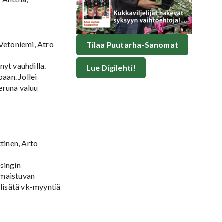
 Vetoniemi, Atro
Tilaa Puutarha-Sanomat
nyt vauhdilla.
Lue Digilehti!
aan. Jollei
eruna valuu
tinen, Arto
singin
 maistuvan
lisätä vk-myyntiä