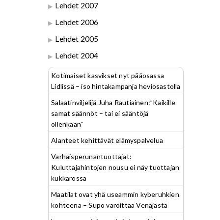
Lehdet 2007
Lehdet 2006
Lehdet 2005
Lehdet 2004
Kotimaiset kasvikset nyt pääosassa
Lidlissä – iso hintakampanja heviosastolla
Salaatinviljelijä Juha Rautiainen:”Kaikille
samat säännöt – tai ei sääntöjä
ollenkaan”
Alanteet kehittävät elämyspalvelua
Varhaisperunantuottajat:
Kuluttajahintojen nousu ei näy tuottajan
kukkarossa
Maatilat ovat yhä useammin kyberuhkien
kohteena – Supo varoittaa Venäjästä