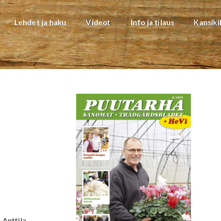
Lehdet ja haku
Videot
Info ja tilaus
Kansiki
Anttila,