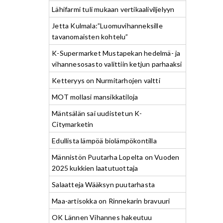
Lähifarmi tuli mukaan vertikaaliviljelyyn
Jetta Kulmala:”Luomuvihanneksille
tavanomaisten kohtelu”
K-Supermarket Mustapekan hedelmä- ja
vihannesosasto valittiin ketjun parhaaksi
Ketteryys on Nurmitarhojen valtti
MOT mollasi mansikkatiloja
Mäntsälän sai uudistetun K-
Citymarketin
Edullista lämpöä biolämpökontilla
Männistön Puutarha Lopelta on Vuoden
2025 kukkien laatutuottaja
Salaatteja Wääksyn puutarhasta
Maa-artisokka on Rinnekarin bravuuri
OK Lännen Vihannes hakeutuu