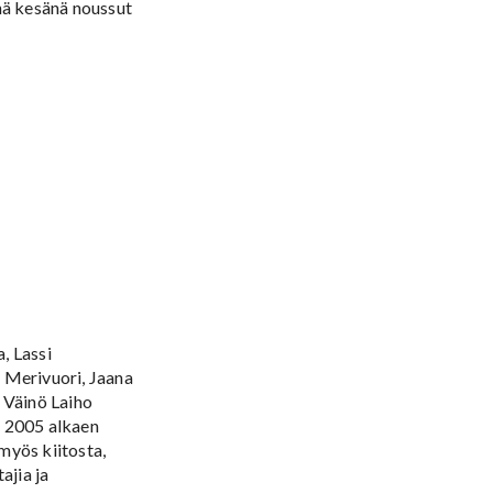
änä kesänä noussut
, Lassi
 Merivuori, Jaana
 Väinö Laiho
a 2005 alkaen
myös kiitosta,
ajia ja