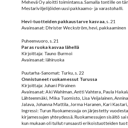
Mehevä Oy aloitti toimintansa. Samalla tontille on t
Mestariviljelijöiden uusi pakkaamo- ja varastohalli.
Hevi-tuotteiden pakkaustarve kasvaa
, s. 21
Avainsanat: Dhrister Weckström, hevi, pakkaaminen
Puheenvuoro, s. 21
Paras ruoka kasvaa lähellä
Kirjoittaja: Tauno Burmoi
Avainsanat: lähiruoka
Puutarha-Sanomat: Turku, s. 22
Onnistuneet ruokamessut Turussa
Kirjoittaja: Juhani Piirainen
Avainsanat: Aki Wahlman, Antti Vahtera, Paula Hakala
Lähteenmäki, Mika Tuomisto, Lisa Veijalainen, Annina
Jalava, Johanna Mattila, Jorma Haranen, Kari Kastari,
Ingressi: Turun Ruokamessuja on järjestetty vuodest
kirjamessujen yhteydessä. Ruokamessujen sisältö sai 
kun mukaan oli tullut runsaasti erikoistuotteiden tuott