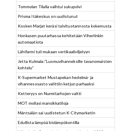
Tommolan Tilalla vaihtui sukupolvi
Prisma Itäkeskus on uudistunut
Kosken Marjat keräsi talvituotannosta kokemusta
Honkasen puutarhassa kehitetään Viherlinkin
automaatiota
Lähifarmi tuli mukaan vertikaaliviljelyyn
Jetta Kulmala:”Luomuvihanneksille tavanomaisten
kohtelu”
K-Supermarket Mustapekan hedelmä- ja
vihannesosasto valittiin ketjun parhaaksi
Ketteryys on Nurmitarhojen valtti
MOT mollasi mansikkatiloja
Mäntsälän sai uudistetun K-Citymarketin
Edullista lämpöä biolämpökontilla