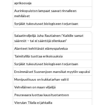
aprikooseja
Aurinkopuiston lampaat saavat rinnalleen
mehiläiset
Syrjälät tukeutuvat biologiseen torjuntaan
Salaatinviljelijä Juha Rautiainen:”Kaikille samat
säännöt – tai ei sääntöjä ollenkaan”
Alanteet kehittävät elämyspalvelua
Taimityllilä tuottaa erikoisuuksia
Syrjälät tukeutuvat biologiseen torjuntaan
Ensimmäiset Suonenjoen mansikat myytiin vapuksi
Monipuolisuus on kukkatarhan valtti
Vehviläinen on maan viljelijä
Peuravaara luottaa kausituotantoon
Vierulan Tilalla ei jahkailla