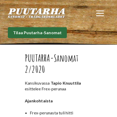
Siirry
sisältöön
Val
Tilaa Puutarha-Sanomat
PUUTARHA-Sanomat
2/2020
Kansikuvassa
Tapio Knuuttila
esittelee Frex-perunaa
Ajankohtaista
Frex-perunasta tuli hitti