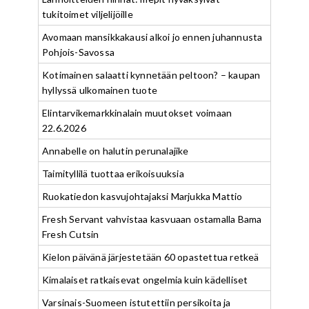
tukitoimet viljelijöille
Avomaan mansikkakausi alkoi jo ennen juhannusta
Pohjois-Savossa
Kotimainen salaatti kynnetään peltoon? – kaupan
hyllyssä ulkomainen tuote
Elintarvikemarkkinalain muutokset voimaan
22.6.2026
Annabelle on halutin perunalajike
Taimityllilä tuottaa erikoisuuksia
Ruokatiedon kasvujohtajaksi Marjukka Mattio
Fresh Servant vahvistaa kasvuaan ostamalla Bama
Fresh Cutsin
Kielon päivänä järjestetään 60 opastettua retkeä
Kimalaiset ratkaisevat ongelmia kuin kädelliset
Varsinais-Suomeen istutettiin persikoita ja