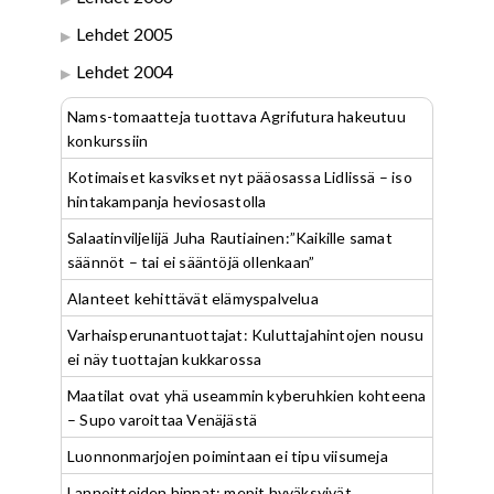
Lehdet 2005
Lehdet 2004
Nams-tomaatteja tuottava Agrifutura hakeutuu
konkurssiin
Kotimaiset kasvikset nyt pääosassa Lidlissä – iso
hintakampanja heviosastolla
Salaatinviljelijä Juha Rautiainen:”Kaikille samat
säännöt – tai ei sääntöjä ollenkaan”
Alanteet kehittävät elämyspalvelua
Varhaisperunantuottajat: Kuluttajahintojen nousu
ei näy tuottajan kukkarossa
Maatilat ovat yhä useammin kyberuhkien kohteena
– Supo varoittaa Venäjästä
Luonnonmarjojen poimintaan ei tipu viisumeja
Lannoitteiden hinnat: mepit hyväksyivät