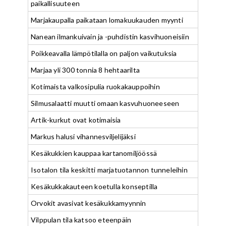
paikallisuuteen
Marjakaupalla paikataan lomakuukauden myynti
Nanean ilmankuivain ja -puhdistin kasvihuoneisiin
Poikkeavalla lämpötilalla on paljon vaikutuksia
Marjaa yli 300 tonnia 8 hehtaarilta
Kotimaista valkosipulia ruokakauppoihin
Silmusalaatti muutti omaan kasvuhuoneeseen
Artik-kurkut ovat kotimaisia
Markus halusi vihannesviljelijäksi
Kesäkukkien kauppaa kartanomiljöössä
Isotalon tila keskitti marjatuotannon tunneleihin
Kesäkukkakauteen koetulla konseptilla
Orvokit avasivat kesäkukkamyynnin
Vilppulan tila katsoo eteenpäin