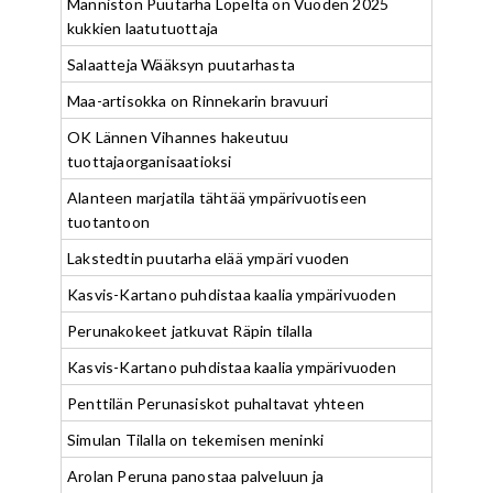
Männistön Puutarha Lopelta on Vuoden 2025
kukkien laatutuottaja
Salaatteja Wääksyn puutarhasta
Maa-artisokka on Rinnekarin bravuuri
OK Lännen Vihannes hakeutuu
tuottajaorganisaatioksi
Alanteen marjatila tähtää ympärivuotiseen
tuotantoon
Lakstedtin puutarha elää ympäri vuoden
Kasvis-Kartano puhdistaa kaalia ympärivuoden
Perunakokeet jatkuvat Räpin tilalla
Kasvis-Kartano puhdistaa kaalia ympärivuoden
Penttilän Perunasiskot puhaltavat yhteen
Simulan Tilalla on tekemisen meninki
Arolan Peruna panostaa palveluun ja