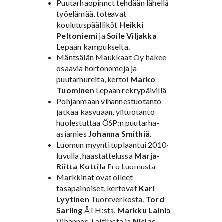
Puutarhaopinnot tehdään lähellä
työelämää, toteavat
koulutuspäälliköt
Heikki
Peltoniemi
ja
Soile Viljakka
Lepaan kampukselta.
Mäntsälän Maukkaat Oy hakee
osaavia hortonomeja ja
puutarhureita, kertoi
Marko
Tuominen
Lepaan rekrypäivillä.
Pohjanmaan vihannestuotanto
jatkaa kasvuaan, ylituotanto
huolestuttaa ÖSP:n puutarha-
asiamies
Johanna Smithiä.
Luomun myynti tuplaantui 2010-
luvulla, haastattelussa
Marja-
Riitta Kottila
Pro Luomusta
Markkinat ovat olleet
tasapainoiset, kertovat
Kari
Lyytinen
Tuoreverkosta,
Tord
Sarling
ÅTH:sta,
Markku Lainio
Vihannes-Laitilasta ja
Niclas