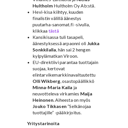
Hultholm
Hultholm Oy Ab:stä.
Hevi-kisa kiihtyy, kuuden
finalistin välillä äänestys
puutarha-sanomat.fi -sivulla,
klikkaa
tästä
Kansikisassa tuli tasapeli,
äänestyksessä arpaonni oli
Jukka
Sonkkilalla
, hän sai 2 hengen
kylpylämatkan Viroon.
EU-direktiivi parantaa tuottajain
suojaa, kertovat
elintarvikemarkkinavaltuutettu
Olli Wikberg
, osastopäällikkö
Minna-Maria Kaila
ja
neuvotteleva virkamies
Maija
Heinonen
. Aiheesta on myös
Jouko Tikkasen
”Selkänojaa
tuottajille” -pääkirjoitus.
Yritystarinoita