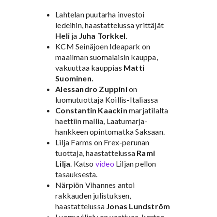
Lahtelan puutarha investoi
ledeihin, haastattelussa yrittäjät
Heli
ja
Juha Torkkel.
KCM Seinäjoen Ideapark on
maailman suomalaisin kauppa,
vakuuttaa kauppias
Matti
Suominen.
Alessandro Zuppini
on
luomutuottaja Koillis-Italiassa
Constantin Kaackin
marjatilalta
haettiin mallia, Laatumarja-
hankkeen opintomatka Saksaan.
Lilja Farms on Frex-perunan
tuottaja, haastattelussa
Rami
Lilja
. Katso
video
Liljan pellon
tasauksesta.
Närpiön Vihannes antoi
rakkauden julistuksen,
haastattelussa
Jonas Lundström
Luomuviljely on vaativaa, kertoo