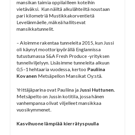
mansikan taimia oppilailleen koteihin
vietäväksi. Kun näiltä alkulähteiltä noustaan
pari kilometriä Mustikkakorventietä
Levelänmäelle, mäkeä hallitsevat
mansikkatunnelit.
– Aloimme rakentaa tunneleita 2015, kun Jussi
oli käynyt moottoripyörällä Englannissa
tutustumassa S&A Fresh Produce -yrityksen
tunneliviljelyyn. Lisäsimme tunneleita alkuun
0,5–1 hehtaaria vuodessa, kertoo
Pauliina
Kovanen
Metsäpellon Mansikat Oy:stä.
Yrittäjäparina ovat Pauliina ja
Jussi Huttunen.
Metsäpelto on Jussin kotitila, jossa hänen
vanhempansa olivat viljelleet mansikkaa
vuosikymmenet.
Kasvihuone lämpiää kierrätyspuulla