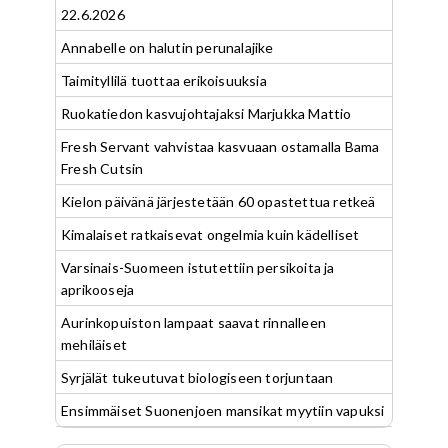
22.6.2026
Annabelle on halutin perunalajike
Taimityllilä tuottaa erikoisuuksia
Ruokatiedon kasvujohtajaksi Marjukka Mattio
Fresh Servant vahvistaa kasvuaan ostamalla Bama
Fresh Cutsin
Kielon päivänä järjestetään 60 opastettua retkeä
Kimalaiset ratkaisevat ongelmia kuin kädelliset
Varsinais-Suomeen istutettiin persikoita ja
aprikooseja
Aurinkopuiston lampaat saavat rinnalleen
mehiläiset
Syrjälät tukeutuvat biologiseen torjuntaan
Ensimmäiset Suonenjoen mansikat myytiin vapuksi