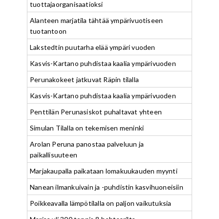
tuottajaorganisaatioksi
Alanteen marjatila tähtää ympärivuotiseen
tuotantoon
Lakstedtin puutarha elää ympäri vuoden
Kasvis-Kartano puhdistaa kaalia ympärivuoden
Perunakokeet jatkuvat Räpin tilalla
Kasvis-Kartano puhdistaa kaalia ympärivuoden
Penttilän Perunasiskot puhaltavat yhteen
Simulan Tilalla on tekemisen meninki
Arolan Peruna panostaa palveluun ja
paikallisuuteen
Marjakaupalla paikataan lomakuukauden myynti
Nanean ilmankuivain ja -puhdistin kasvihuoneisiin
Poikkeavalla lämpötilalla on paljon vaikutuksia