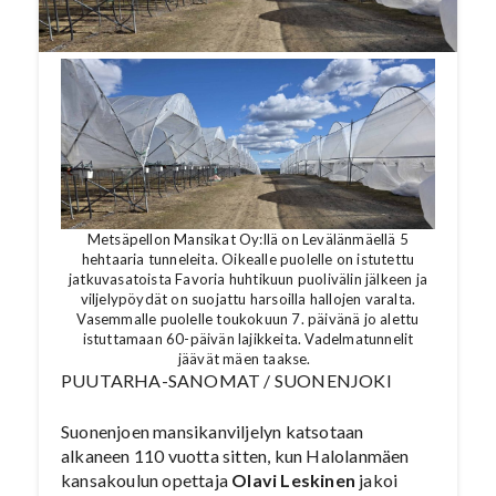
numerosta
5/2026.
Metsäpellon Mansikat Oy:llä on Levälänmäellä 5
hehtaaria tunneleita. Oikealle puolelle on istutettu
jatkuvasatoista Favoria huhtikuun puolivälin jälkeen ja
viljelypöydät on suojattu harsoilla hallojen varalta.
Vasemmalle puolelle toukokuun 7. päivänä jo alettu
istuttamaan 60-päivän lajikkeita. Vadelmatunnelit
jäävät mäen taakse.
PUUTARHA-SANOMAT / SUONENJOKI
Suonenjoen mansikanviljelyn katsotaan
alkaneen 110 vuotta sitten, kun Halolanmäen
kansakoulun opettaja
Olavi Leskinen
jakoi