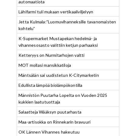
automaatiota
Lähifarmi tuli mukaan vertikaaliviljelyyn
Jetta Kulmala:”Luomuvihanneksille tavanomaisten
kohtelu”
K-Supermarket Mustapekan hedelmä- ja
vihannesosasto valittiin ketjun parhaaksi
Ketteryys on Nurmitarhojen valtti
MOT mollasi mansikkatiloja
Mäntsälän sai uudistetun K-Citymarketin
Edullista lämpöä biolämpökontilla
Männistön Puutarha Lopelta on Vuoden 2025
kukkien laatutuottaja
Salaatteja Wääksyn puutarhasta
Maa-artisokka on Rinnekarin bravuuri
OK Lännen Vihannes hakeutuu