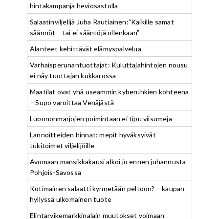
hintakampanja heviosastolla
Salaatinviljelijä Juha Rautiainen:”Kaikille samat
säännöt – tai ei sääntöjä ollenkaan”
Alanteet kehittävät elämyspalvelua
Varhaisperunantuottajat: Kuluttajahintojen nousu
ei näy tuottajan kukkarossa
Maatilat ovat yhä useammin kyberuhkien kohteena
– Supo varoittaa Venäjästä
Luonnonmarjojen poimintaan ei tipu viisumeja
Lannoitteiden hinnat: mepit hyväksyivät
tukitoimet viljelijöille
Avomaan mansikkakausi alkoi jo ennen juhannusta
Pohjois-Savossa
Kotimainen salaatti kynnetään peltoon? – kaupan
hyllyssä ulkomainen tuote
Elintarvikemarkkinalain muutokset voimaan