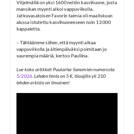
Viljelmällä on yksi 1600 neliön kasvihuone, josta
mansikan myynti alkoi vappuviikolla.
Jatkuvasatoisen Favorin taimia oli maaliskuun
alussa istutettu kasvihuoneeseen noin 13 000
kappaletta.
– Tähtäämme siihen, että myynti alkaa
vappuviikolla ja äitienpäiväksi poimitaan jo
suurempia määriä, kertoo Pauliina.
Lue koko artikkeli Puutarha-Sanomien numerosta
5/2026.
Lehden hinta on 5 €, tilaajille yli 210
lehden arkisto on ilmainen!