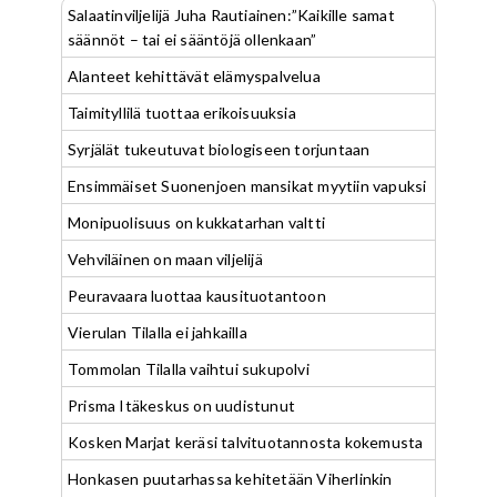
Salaatinviljelijä Juha Rautiainen:”Kaikille samat
säännöt – tai ei sääntöjä ollenkaan”
Alanteet kehittävät elämyspalvelua
Taimityllilä tuottaa erikoisuuksia
Syrjälät tukeutuvat biologiseen torjuntaan
Ensimmäiset Suonenjoen mansikat myytiin vapuksi
Monipuolisuus on kukkatarhan valtti
Vehviläinen on maan viljelijä
Peuravaara luottaa kausituotantoon
Vierulan Tilalla ei jahkailla
Tommolan Tilalla vaihtui sukupolvi
Prisma Itäkeskus on uudistunut
Kosken Marjat keräsi talvituotannosta kokemusta
Honkasen puutarhassa kehitetään Viherlinkin