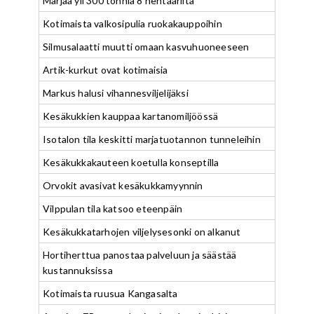
Marjaa yli 300 tonnia 8 hehtaarilta
Kotimaista valkosipulia ruokakauppoihin
Silmusalaatti muutti omaan kasvuhuoneeseen
Artik-kurkut ovat kotimaisia
Markus halusi vihannesviljelijäksi
Kesäkukkien kauppaa kartanomiljöössä
Isotalon tila keskitti marjatuotannon tunneleihin
Kesäkukkakauteen koetulla konseptilla
Orvokit avasivat kesäkukkamyynnin
Vilppulan tila katsoo eteenpäin
Kesäkukkatarhojen viljelysesonki on alkanut
Hortiherttua panostaa palveluun ja säästää
kustannuksissa
Kotimaista ruusua Kangasalta