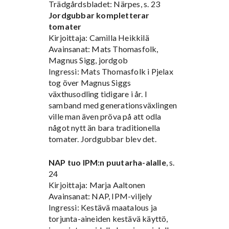
Trädgårdsbladet: Närpes, s. 23
Jordgubbar kompletterar
tomater
Kirjoittaja: Camilla Heikkilä
Avainsanat: Mats Thomasfolk,
Magnus Sigg, jordgob
Ingressi: Mats Thomasfolk i Pjelax
tog över Magnus Siggs
växthusodling tidigare i år. I
samband med generationsväxlingen
ville man även pröva på att odla
något nytt än bara traditionella
tomater. Jordgubbar blev det.
NAP tuo IPM:n puutarha-alalle
, s.
24
Kirjoittaja: Marja Aaltonen
Avainsanat: NAP, IPM-viljely
Ingressi: Kestävä maatalous ja
torjunta-aineiden kestävä käyttö,