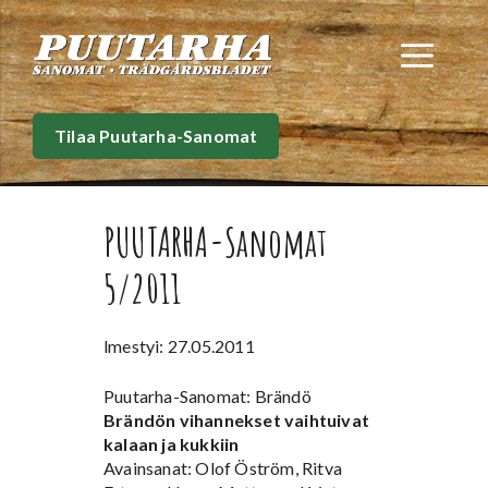
Siirry
sisältöön
Val
Tilaa Puutarha-Sanomat
PUUTARHA-Sanomat
5/2011
lmestyi: 27.05.2011
Puutarha-Sanomat: Brändö
Brändön vihannekset vaihtuivat
kalaan ja kukkiin
Avainsanat: Olof Öström, Ritva