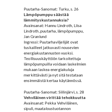
Puutarha-Sanomat: Turku, s. 26
Lämpöpumppu säästää
lämmityskustannuksia?
Avainsanat: Hannu Lindroth, Liisa
Lindroth, puutarha, lämpöpumppu,
Jan Granlund
Ingressi: Puutarhaviljelijät ovat
tuskailleet jatkuvasti nousevien
energiakustannusten vuoksi.
Teollisuuskäyttöön tarkoitettuja
lämpöpumpuilla voidaan laskelmien
mukaan laskea energiakuluja
merkittävästi ja nyt sitä testataan
ensimmäistä kertaa käytännössä.
Puutarha-Sanomat: Siilinjärvi, s. 28
Vehviläinen virittää tehokkuutta
Avainsanat: Pekka Vehviläinen,
sipuli, maataloustuotannon