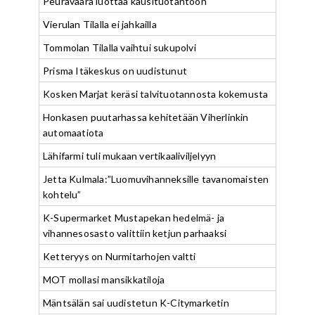
Peuravaara luottaa kausituotantoon
Vierulan Tilalla ei jahkailla
Tommolan Tilalla vaihtui sukupolvi
Prisma Itäkeskus on uudistunut
Kosken Marjat keräsi talvituotannosta kokemusta
Honkasen puutarhassa kehitetään Viherlinkin
automaatiota
Lähifarmi tuli mukaan vertikaaliviljelyyn
Jetta Kulmala:”Luomuvihanneksille tavanomaisten
kohtelu”
K-Supermarket Mustapekan hedelmä- ja
vihannesosasto valittiin ketjun parhaaksi
Ketteryys on Nurmitarhojen valtti
MOT mollasi mansikkatiloja
Mäntsälän sai uudistetun K-Citymarketin