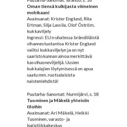
Oman tiensä kulkijasta viimeinen
mohikaani
Avainsanat: Krister Englund, Rita
Ertman, Silja Lassila, Olof Öström,
kukkaviljely
Ingressi: EU:n uhatessa brändöläistä
vihannestuotantoa Krister Englund
valitsi kukkaviljelyn ja on nyt
saaristokunnan ainoa merkittävä
kasvihuoneviljelijä. Uusien
kukkalajien löytymisessä on apua
saatu mm. ruotsalaisista
naistenlehdistä!
Puutarha-Sanomat: Nurmijärvi, s. 18
Tuominen ja Mäkelä yhteisiin
tiloihin
Avainsanat: Ari Mäkelä, Heikki
Tuominen, varasto- ja
logistiikkakeskus