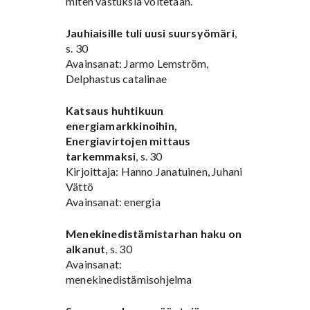
miten vastuksia voitetaan.
Jauhiaisille tuli uusi suursyömäri
,
s. 30
Avainsanat: Jarmo Lemström,
Delphastus catalinae
Katsaus huhtikuun
energiamarkkinoihin,
Energiavirtojen mittaus
tarkemmaksi
, s. 30
Kirjoittaja: Hanno Janatuinen, Juhani
Vättö
Avainsanat: energia
Menekinedistämistarhan haku on
alkanut
, s. 30
Avainsanat:
menekinedistämisohjelma