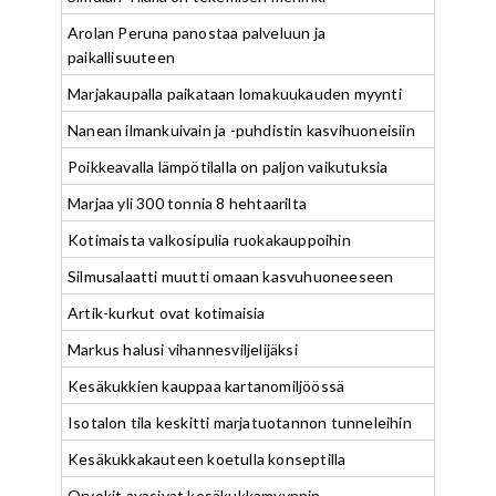
Arolan Peruna panostaa palveluun ja
paikallisuuteen
Marjakaupalla paikataan lomakuukauden myynti
Nanean ilmankuivain ja -puhdistin kasvihuoneisiin
Poikkeavalla lämpötilalla on paljon vaikutuksia
Marjaa yli 300 tonnia 8 hehtaarilta
Kotimaista valkosipulia ruokakauppoihin
Silmusalaatti muutti omaan kasvuhuoneeseen
Artik-kurkut ovat kotimaisia
Markus halusi vihannesviljelijäksi
Kesäkukkien kauppaa kartanomiljöössä
Isotalon tila keskitti marjatuotannon tunneleihin
Kesäkukkakauteen koetulla konseptilla
Orvokit avasivat kesäkukkamyynnin