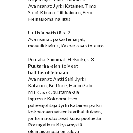
Avainsanat: Jyrki Katainen, Timo
Soini, Kimmo Tiilikainnen, Eero
Heinäluoma, hallitus
Uutisia netistä
, s. 2
Avainsanat: pakastemarjat,
mosaiikkivirus, Kasper-sivusto, euro
Puutaha-Sanomat: Helsinki, s. 3
Puutarha-alan toiveet
hallitusohjelmaan
Avainsanat: Antti Sahi, Jyrki
Katainen, Bo Linde, Hannu Salo,
MTK, SAK, puutarha-ala
Ingressi: Kokoomuksen
puheenjohtaja Jyrki Katainen pyrkii
kokoamaan sateenkaarihallituksen,
jonka muodostavat kuusi puoluetta.
Portugalin tukikysymystä
olennaisempaa on tuleva