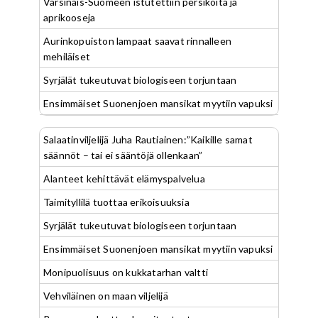
Varsinais-Suomeen istutettiin persikoita ja
aprikooseja
Aurinkopuiston lampaat saavat rinnalleen
mehiläiset
Syrjälät tukeutuvat biologiseen torjuntaan
Ensimmäiset Suonenjoen mansikat myytiin vapuksi
Salaatinviljelijä Juha Rautiainen:”Kaikille samat
säännöt – tai ei sääntöjä ollenkaan”
Alanteet kehittävät elämyspalvelua
Taimityllilä tuottaa erikoisuuksia
Syrjälät tukeutuvat biologiseen torjuntaan
Ensimmäiset Suonenjoen mansikat myytiin vapuksi
Monipuolisuus on kukkatarhan valtti
Vehviläinen on maan viljelijä