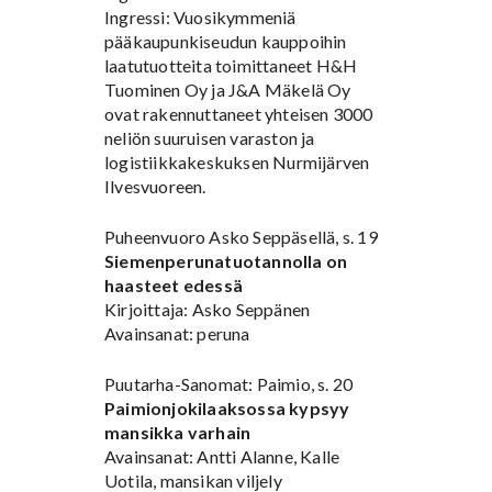
Ingressi: Vuosikymmeniä
pääkaupunkiseudun kauppoihin
laatutuotteita toimittaneet H&H
Tuominen Oy ja J&A Mäkelä Oy
ovat rakennuttaneet yhteisen 3000
neliön suuruisen varaston ja
logistiikkakeskuksen Nurmijärven
Ilvesvuoreen.
Puheenvuoro Asko Seppäsellä, s. 19
Siemenperunatuotannolla on
haasteet edessä
Kirjoittaja: Asko Seppänen
Avainsanat: peruna
Puutarha-Sanomat: Paimio, s. 20
Paimionjokilaaksossa kypsyy
mansikka varhain
Avainsanat: Antti Alanne, Kalle
Uotila, mansikan viljely