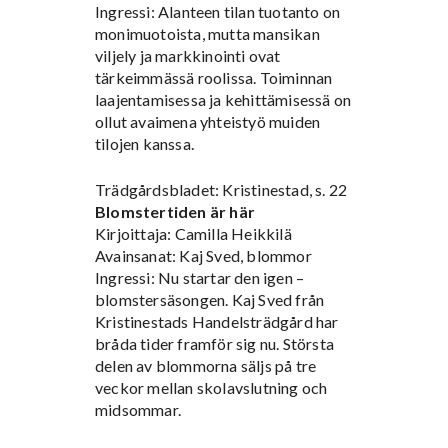
Ingressi: Alanteen tilan tuotanto on
monimuotoista, mutta mansikan
viljely ja markkinointi ovat
tärkeimmässä roolissa. Toiminnan
laajentamisessa ja kehittämisessä on
ollut avaimena yhteistyö muiden
tilojen kanssa.
Trädgårdsbladet: Kristinestad, s. 22
Blomstertiden är här
Kirjoittaja: Camilla Heikkilä
Avainsanat: Kaj Sved, blommor
Ingressi: Nu startar den igen –
blomstersäsongen. Kaj Sved från
Kristinestads Handelsträdgård har
bråda tider framför sig nu. Största
delen av blommorna säljs på tre
veckor mellan skolavslutning och
midsommar.