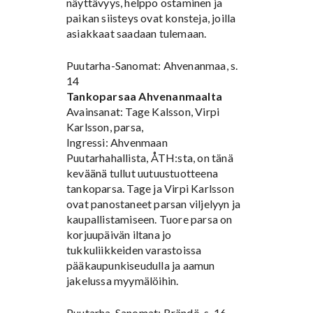
näyttävyys, helppo ostaminen ja
paikan siisteys ovat konsteja, joilla
asiakkaat saadaan tulemaan.
Puutarha-Sanomat: Ahvenanmaa, s.
14
Tankoparsaa Ahvenanmaalta
Avainsanat: Tage Kalsson, Virpi
Karlsson, parsa,
Ingressi: Ahvenmaan
Puutarhahallista, ÅTH:sta, on tänä
keväänä tullut uutuustuotteena
tankoparsa. Tage ja Virpi Karlsson
ovat panostaneet parsan viljelyyn ja
kaupallistamiseen. Tuore parsa on
korjuupäivän iltana jo
tukkuliikkeiden varastoissa
pääkaupunkiseudulla ja aamun
jakelussa myymälöihin.
Puutarha-Sanomat: Brändö, s. 16