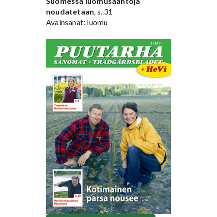
Suomessa luomusääntojä
noudatetaan
, s. 31
Avainsanat: luomu