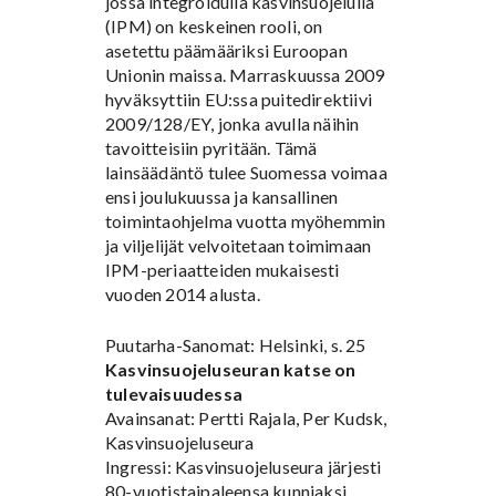
jossa integroidulla kasvinsuojelulla
(IPM) on keskeinen rooli, on
asetettu päämääriksi Euroopan
Unionin maissa. Marraskuussa 2009
hyväksyttiin EU:ssa puitedirektiivi
2009/128/EY, jonka avulla näihin
tavoitteisiin pyritään. Tämä
lainsäädäntö tulee Suomessa voimaa
ensi joulukuussa ja kansallinen
toimintaohjelma vuotta myöhemmin
ja viljelijät velvoitetaan toimimaan
IPM-periaatteiden mukaisesti
vuoden 2014 alusta.
Puutarha-Sanomat: Helsinki, s. 25
Kasvinsuojeluseuran katse on
tulevaisuudessa
Avainsanat: Pertti Rajala, Per Kudsk,
Kasvinsuojeluseura
Ingressi: Kasvinsuojeluseura järjesti
80-vuotistaipaleensa kunniaksi