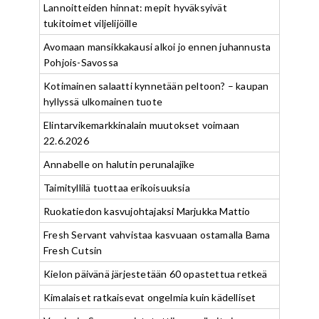
Lannoitteiden hinnat: mepit hyväksyivät
tukitoimet viljelijöille
Avomaan mansikkakausi alkoi jo ennen juhannusta
Pohjois-Savossa
Kotimainen salaatti kynnetään peltoon? – kaupan
hyllyssä ulkomainen tuote
Elintarvikemarkkinalain muutokset voimaan
22.6.2026
Annabelle on halutin perunalajike
Taimityllilä tuottaa erikoisuuksia
Ruokatiedon kasvujohtajaksi Marjukka Mattio
Fresh Servant vahvistaa kasvuaan ostamalla Bama
Fresh Cutsin
Kielon päivänä järjestetään 60 opastettua retkeä
Kimalaiset ratkaisevat ongelmia kuin kädelliset