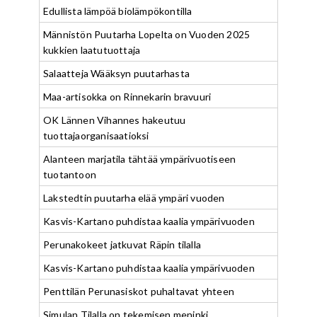
Edullista lämpöä biolämpökontilla
Männistön Puutarha Lopelta on Vuoden 2025
kukkien laatutuottaja
Salaatteja Wääksyn puutarhasta
Maa-artisokka on Rinnekarin bravuuri
OK Lännen Vihannes hakeutuu
tuottajaorganisaatioksi
Alanteen marjatila tähtää ympärivuotiseen
tuotantoon
Lakstedtin puutarha elää ympäri vuoden
Kasvis-Kartano puhdistaa kaalia ympärivuoden
Perunakokeet jatkuvat Räpin tilalla
Kasvis-Kartano puhdistaa kaalia ympärivuoden
Penttilän Perunasiskot puhaltavat yhteen
Simulan Tilalla on tekemisen meninki