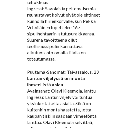
tehokkuus
Ingressi: Savolaisia peltomaisemia
reunustavat koivut eivät ole ehtineet
kunnolla hiirenkorvalle, kun Pekka
Vehviläinen lopettelee 167
sipulihehtaarin istutusurakkaansa.
Suurena tavoitteena ollut
teollisuussipulin kannattava
alkutuotanto omalla tilalla on
toteutumassa.
Puutarha-Sanomat: Taivassalo, s. 29
Lantun viljelyssä on monta
ihmeellistä asiaa
Avainsanat: Olavi Kleemola, lanttu
Ingressi: Lantun viljely voi tuntua
yksinkertaiselta asialta. Siinä on
kuitenkin monta haastetta, jotta
kaupan tiskiin saadaan virheetöntä
lanttua. Olavi Kleemola selvittää,