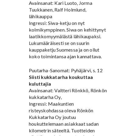
Avainsanat: Kari Luoto, Jorma
Tuukkanen, Ralf Holmlund,
lähikauppa
Ingressi: Siwa-ketju on nyt
kolmikymppinen. Siwa on kehittynyt
laatikkomyymälästä lähikaupaksi.
Lukumääräisesti se on suurin
kauppaketju Suomessa ja on ollut
koko toimintansa ajan kannattava.
Puutarha-Sanomat: Pyhäjärvi, s. 12
Siisti kukkatarha koukuttaa
kuluttajia
Avainsanat: Valtteri Rönkkö, Rönkön
kukkatarha Oy,
Ingressi: Maakuntien
risteyskohdassa oleva Rönkön
Kukkatarha Oy joutuu
houkuttelemaan asiakkaat sadan
kilometrin säteeltä. Tuotteiden