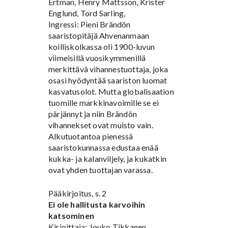
Ertman, Henry Mattsson, Krister
Englund, Tord Sarling,
Ingressi: Pieni Brändön
saaristopitäjä Ahvenanmaan
koilliskolkassa oli 1900-luvun
viimeisillä vuosikymmenillä
merkittävä vihannestuottaja, joka
osasi hyödyntää saariston luomat
kasvatusolot. Mutta globalisaation
tuomille markkinavoimille se ei
pärjännyt ja niin Brändön
vihannekset ovat muisto vain.
Alkutuotantoa pienessä
saaristokunnassa edustaa enää
kukka- ja kalanviljely, ja kukatkin
ovat yhden tuottajan varassa.
Pääkirjoitus, s. 2
Ei ole hallitusta karvoihin
katsominen
Kirjoittaja: Jouko Tikkanen