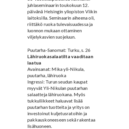
juhlaseminaarin toukokuun 12.
päivänä Helsingin yliopiston Viikin
laitoksilla. Seminaarin aiheena oli,
riittäkö ruoka tulevaisuudessa ja
luonnon mukaan ottaminen
viljelykasvien suojeluun.
Puutarha-Sanomat: Turku, s. 26
Lähiruokasalaatilta vaaditaan
laatua
Avainsanat: Mika yli-Nikula,
puutarha, lähiruoka
Ingressi: Turun seudun kaupat
myyvät Yli-Nikulan puutarhan
salaatteja lähiruokana. Myös
tukkuliikkeet haluavat lisää
puutarhan tuotteita ja yritys on
investoinut kuljetusratoihin ja
pakkauskoneeseen sekä rakentaa
lisähuoneen.