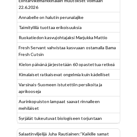
Elintarvikemarkkinalain muutokset voimaan
22.6.2026
Annabelle on halutin perunalajike
Taimityllilä tuottaa erikoisuuksia
Ruokatiedon kasvujohtajaksi Marjukka Mattio
Fresh Servant vahvistaa kasvuaan ostamalla Bama
Fresh Cutsin
Kielon päivänä järjestetään 60 opastettua retkeä
Kimalaiset ratkaisevat ongelmia kuin kädelliset
Varsinais-Suomeen istutettiin persikoita ja
aprikooseja
Aurinkopuiston lampaat saavat rinnalleen
mehiläiset
Syrjälät tukeutuvat biologiseen torjuntaan
Salaatinviljelijä Juha Rautiainen:”Kaikille samat