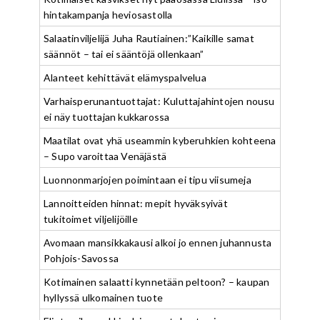
hintakampanja heviosastolla
Salaatinviljelijä Juha Rautiainen:”Kaikille samat
säännöt – tai ei sääntöjä ollenkaan”
Alanteet kehittävät elämyspalvelua
Varhaisperunantuottajat: Kuluttajahintojen nousu
ei näy tuottajan kukkarossa
Maatilat ovat yhä useammin kyberuhkien kohteena
– Supo varoittaa Venäjästä
Luonnonmarjojen poimintaan ei tipu viisumeja
Lannoitteiden hinnat: mepit hyväksyivät
tukitoimet viljelijöille
Avomaan mansikkakausi alkoi jo ennen juhannusta
Pohjois-Savossa
Kotimainen salaatti kynnetään peltoon? – kaupan
hyllyssä ulkomainen tuote