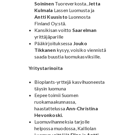
Soininen
Tuoreverkosta,
Jetta
Kulmala
Lassen Luomusta ja
Antti Kuusisto
Luonnosta
Finland Oy:stä.
Kansikisan voitto
Saarelman
yrittäjäparille
Pääkirjoituksessa
Jouko
Tikkanen
kysyy, voisiko viennistä
saada buustia luomukasviksille.
Yritystarinoita
Bioplants-yrttejä kasvihuoneesta
täysin luomuna
Eepee toimii Suomen
ruokamaakunnassa,
haastattelussa
Ann-Christina
Hevonkoski.
Luomuvihanneksia tarjolle
helpossa muodossa, Kalliolan
Luomun yrittäjät
Elina
ja
Antti