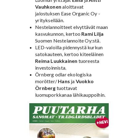
Vauhkonen
aloittavat
jalostuksen Ease Organic Oy -
yrityksellään.
Nestelannoitteet elvyttävät maan
kasvukunnon, kertoo
Rami Lilja
Suomen Nestelannoite Oy:stä.
LED-valoilla pidennystä kurkun
satokauteen, kertoo kiteeläinen
Reima Luukkainen
tuoreesta
investoinnista.
Örnberg odlar ekologiska
morötter/
Hans
ja
Vuokko
Örnberg
tuottavat
luomuporkkanaa lähikauppoihin.