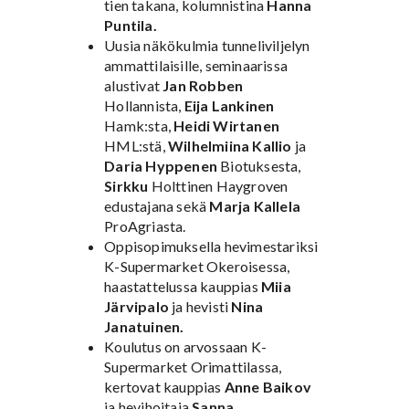
tien takana, kolumnistina
Hanna
Puntila.
Uusia näkökulmia tunneliviljelyn
ammattilaisille, seminaarissa
alustivat
Jan Robben
Hollannista,
Eija Lankinen
Hamk:sta,
Heidi Wirtanen
HML:stä,
Wilhelmiina Kallio
ja
Daria Hyppenen
Biotuksesta,
Sirkku
Holttinen Haygroven
edustajana sekä
Marja Kallela
ProAgriasta.
Oppisopimuksella hevimestariksi
K-Supermarket Okeroisessa,
haastattelussa kauppias
Miia
Järvipalo
ja hevisti
Nina
Janatuinen.
Koulutus on arvossaan K-
Supermarket Orimattilassa,
kertovat kauppias
Anne Baikov
ja hevihoitaja
Sanna