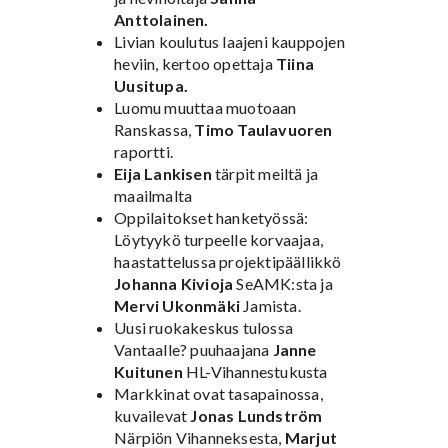
Anttolainen.
Livian koulutus laajeni kauppojen
heviin, kertoo opettaja
Tiina
Uusitupa.
Luomu muuttaa muotoaan
Ranskassa,
Timo Taulavuoren
raportti.
Eija Lankisen
tärpit meiltä ja
maailmalta
Oppilaitokset hanketyössä:
Löytyykö turpeelle korvaajaa,
haastattelussa projektipäällikkö
Johanna Kivioja
SeAMK:sta ja
Mervi Ukonmäki
Jamista.
Uusi ruokakeskus tulossa
Vantaalle? puuhaajana
Janne
Kuitunen
HL-Vihannestukusta
Markkinat ovat tasapainossa,
kuvailevat
Jonas Lundström
Närpiön Vihanneksesta,
Marjut