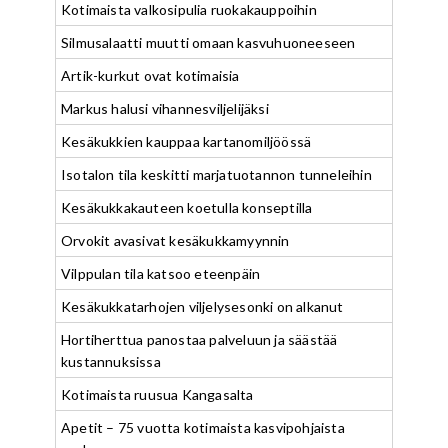
Kotimaista valkosipulia ruokakauppoihin
Silmusalaatti muutti omaan kasvuhuoneeseen
Artik-kurkut ovat kotimaisia
Markus halusi vihannesviljelijäksi
Kesäkukkien kauppaa kartanomiljöössä
Isotalon tila keskitti marjatuotannon tunneleihin
Kesäkukkakauteen koetulla konseptilla
Orvokit avasivat kesäkukkamyynnin
Vilppulan tila katsoo eteenpäin
Kesäkukkatarhojen viljelysesonki on alkanut
Hortiherttua panostaa palveluun ja säästää
kustannuksissa
Kotimaista ruusua Kangasalta
Apetit – 75 vuotta kotimaista kasvipohjaista