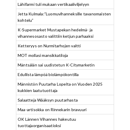
Lähifarmi tuli mukaan vertikaaliviljelyyn
Jetta Kulmala:”Luomuvihanneksille tavanomaisten
kohtelu”
K-Supermarket Mustapekan hedelmä- ja
vihannesosasto valittiin ketjun parhaaksi
Ketteryys on Nurmitarhojen valtti
MOT mollasi mansikkatiloja
Mäntsälän sai uudistetun K-Citymarketin
Edullista lämpöä biolämpökontilla
Männistön Puutarha Lopelta on Vuoden 2025
kukkien laatutuottaja
Salaatteja Wääksyn puutarhasta
Maa-artisokka on Rinnekarin bravuuri
OK Lännen Vihannes hakeutuu
tuottajaorganisaatioksi