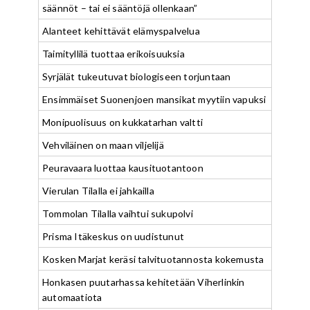
säännöt – tai ei sääntöjä ollenkaan”
Alanteet kehittävät elämyspalvelua
Taimityllilä tuottaa erikoisuuksia
Syrjälät tukeutuvat biologiseen torjuntaan
Ensimmäiset Suonenjoen mansikat myytiin vapuksi
Monipuolisuus on kukkatarhan valtti
Vehviläinen on maan viljelijä
Peuravaara luottaa kausituotantoon
Vierulan Tilalla ei jahkailla
Tommolan Tilalla vaihtui sukupolvi
Prisma Itäkeskus on uudistunut
Kosken Marjat keräsi talvituotannosta kokemusta
Honkasen puutarhassa kehitetään Viherlinkin
automaatiota