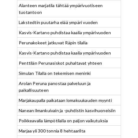
Alanteen marjatila tähtää ympärivuotiseen
tuotantoon
Lakstedtin puutarha elää ympäri vuoden
Kasvis-Kartano puhdistaa kaalia ympärivuoden
Perunakokeet jatkuvat Räpin tilalla
Kasvis-Kartano puhdistaa kaalia ympärivuoden
Penttilän Perunasiskot puhaltavat yhteen
Simulan Tilalla on tekemisen meninki
Arolan Peruna panostaa palveluun ja
paikallisuuteen
Marjakaupalla paikataan lomakuukauden myynti
Nanean ilmankuivain ja -puhdistin kasvihuoneisiin
Poikkeavalla lämpötilalla on paljon vaikutuksia
Marjaa yli 300 tonnia 8 hehtaarilta