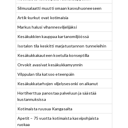
Silmusalaatti muutti omaan kasvuhuoneeseen
Artik-kurkut ovat kotimaisia
Markus halusi vihannesviljelijäksi
Kesäkukkien kauppaa kartanomiljöössä
Isotalon tila keskitti marjatuotannon tunneleihin
Kesäkukkakauteen koetulla konseptilla
Orvokit avasivat kesäkukkamyynnin
Vilppulan tila katsoo eteenpäin
Kesäkukkatarhojen viljelysesonki on alkanut
Hortiherttua panostaa palveluun ja säästää
kustannuksissa
Kotimaista ruusua Kangasalta
Apetit – 75 vuotta kotimaista kasvipohjaista
ruokaa