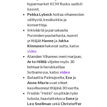
hypermarket KCM Rusko uudisti
kasvot.
Pekka Lybeck
hoitaa vihannesten
välitystä, kesäkukkia ja
konsertteja.
Inkivääriä ja parsakaalia
Puromäen puutarhasta, nuoret
yrittäjät
Hanne
ja
Jukka
Kinnunen
hakevat uutta, katso
video
Alamäen Vihannes meni marjaan,
Arto Hillilä
viljelee myös 30
hehtaarin herukkatilaa
Sotkamossa, katso
video
Bataattia Palmujoelta,
Esa
ja
Anne-Marie
ovat olleet
kasvihuoneyrittäjinä 30 vuotta.
Freshin ”Hetki” on pitkän työn
tulosta, haastattelussa
Sune
ja
Leo Snellman
sekä
Christoffer