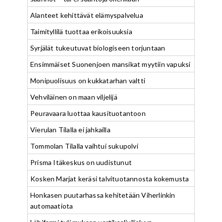
Alanteet kehittävät elämyspalvelua
Taimityllilä tuottaa erikoisuuksia
Syrjälät tukeutuvat biologiseen torjuntaan
Ensimmäiset Suonenjoen mansikat myytiin vapuksi
Monipuolisuus on kukkatarhan valtti
Vehviläinen on maan viljelijä
Peuravaara luottaa kausituotantoon
Vierulan Tilalla ei jahkailla
Tommolan Tilalla vaihtui sukupolvi
Prisma Itäkeskus on uudistunut
Kosken Marjat keräsi talvituotannosta kokemusta
Honkasen puutarhassa kehitetään Viherlinkin
automaatiota