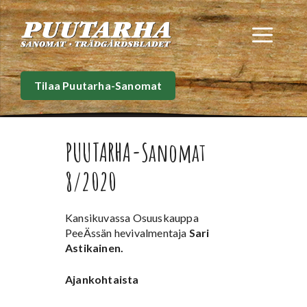
Siirry
sisältöön
Val
Tilaa Puutarha-Sanomat
PUUTARHA-Sanomat
8/2020
Kansikuvassa Osuuskauppa
PeeÄssän hevivalmentaja
Sari
Astikainen.
Ajankohtaista