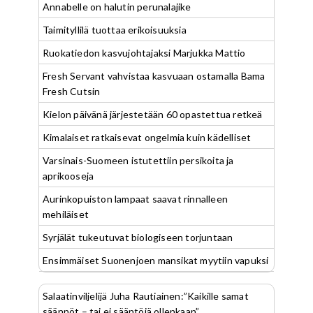
Annabelle on halutin perunalajike
Taimityllilä tuottaa erikoisuuksia
Ruokatiedon kasvujohtajaksi Marjukka Mattio
Fresh Servant vahvistaa kasvuaan ostamalla Bama
Fresh Cutsin
Kielon päivänä järjestetään 60 opastettua retkeä
Kimalaiset ratkaisevat ongelmia kuin kädelliset
Varsinais-Suomeen istutettiin persikoita ja
aprikooseja
Aurinkopuiston lampaat saavat rinnalleen
mehiläiset
Syrjälät tukeutuvat biologiseen torjuntaan
Ensimmäiset Suonenjoen mansikat myytiin vapuksi
Salaatinviljelijä Juha Rautiainen:”Kaikille samat
säännöt – tai ei sääntöjä ollenkaan”