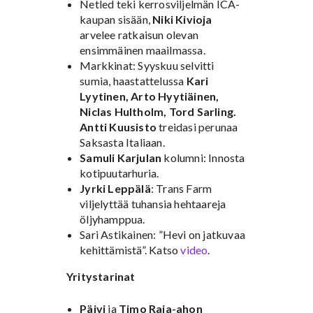
Netled teki kerrosviljelmän ICA-
kaupan sisään,
Niki Kivioja
arvelee ratkaisun olevan
ensimmäinen maailmassa.
Markkinat: Syyskuu selvitti
sumia, haastattelussa
Kari
Lyytinen, Arto Hyytiäinen,
Niclas Hultholm, Tord Sarling.
Antti Kuusisto
treidasi perunaa
Saksasta Italiaan.
Samuli Karjulan
kolumni: Innosta
kotipuutarhuria.
Jyrki Leppälä
: Trans Farm
viljelyttää tuhansia hehtaareja
öljyhamppua.
Sari Astikainen: ”Hevi on jatkuvaa
kehittämistä”. Katso
video
.
Yritystarinat
Päivi
ja
Timo Raja-ahon