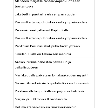
Alanteen marjatila tähtää ympärivuotiseen
tuotantoon
Lakstedtin puutarha elää ympäri vuoden
Kasvis-Kartano puhdistaa kaalia ympärivuoden
Perunakokeet jatkuvat Räpin tilalla
Kasvis-Kartano puhdistaa kaalia ympärivuoden
Penttilän Perunasiskot puhaltavat yhteen
Simulan Tilalla on tekemisen meninki
Arolan Peruna panostaa palveluun ja
paikallisuuteen
Marjakaupalla paikataan lomakuukauden myynti
Nanean ilmankuivain ja -puhdistin kasvihuoneisiin
Poikkeavalla lämpötilalla on paljon vaikutuksia
Marjaa yli 300 tonnia 8 hehtaarilta
Kotimaista valkosipulia ruokakauppoihin