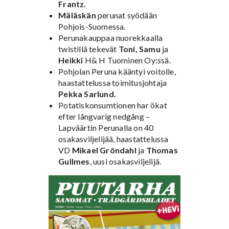
Frantz.
Mäläskän
perunat syödään
Pohjois-Suomessa.
Perunakauppaa nuorekkaalla
twistillä tekevät
Toni, Samu
ja
Heikki
H& H Tuominen Oy:ssä.
Pohjolan Peruna kääntyi voitolle,
haastattelussa toimitusjohtaja
Pekka Sarlund.
Potatiskonsumtionen har ökat
efter långvarig nedgång –
Lapväärtin Perunalla on 40
osakasviljelijää, haastattelussa
VD
Mikael Gröndahl
ja
Thomas
Gullmes
, uusi osakasviljelijä.