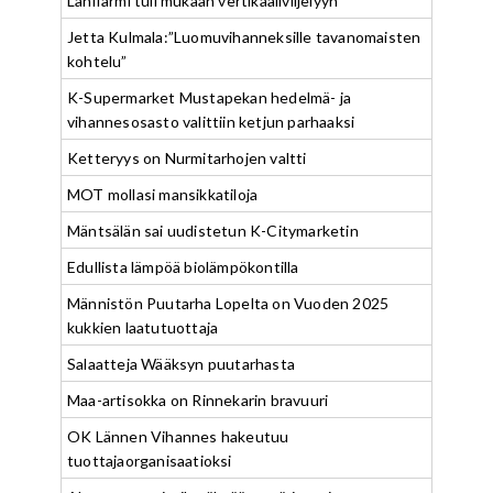
Lähifarmi tuli mukaan vertikaaliviljelyyn
Jetta Kulmala:”Luomuvihanneksille tavanomaisten
kohtelu”
K-Supermarket Mustapekan hedelmä- ja
vihannesosasto valittiin ketjun parhaaksi
Ketteryys on Nurmitarhojen valtti
MOT mollasi mansikkatiloja
Mäntsälän sai uudistetun K-Citymarketin
Edullista lämpöä biolämpökontilla
Männistön Puutarha Lopelta on Vuoden 2025
kukkien laatutuottaja
Salaatteja Wääksyn puutarhasta
Maa-artisokka on Rinnekarin bravuuri
OK Lännen Vihannes hakeutuu
tuottajaorganisaatioksi