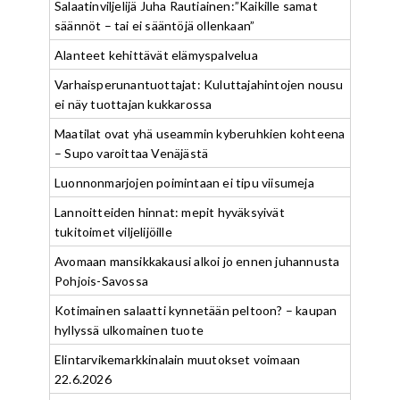
Salaatinviljelijä Juha Rautiainen:”Kaikille samat
säännöt – tai ei sääntöjä ollenkaan”
Alanteet kehittävät elämyspalvelua
Varhaisperunantuottajat: Kuluttajahintojen nousu
ei näy tuottajan kukkarossa
Maatilat ovat yhä useammin kyberuhkien kohteena
– Supo varoittaa Venäjästä
Luonnonmarjojen poimintaan ei tipu viisumeja
Lannoitteiden hinnat: mepit hyväksyivät
tukitoimet viljelijöille
Avomaan mansikkakausi alkoi jo ennen juhannusta
Pohjois-Savossa
Kotimainen salaatti kynnetään peltoon? – kaupan
hyllyssä ulkomainen tuote
Elintarvikemarkkinalain muutokset voimaan
22.6.2026