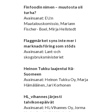
Finfoodin nimen – muutosta oli
turha?
Avainsanat: EU:n
Maatalouskomissio, Mariann
Fischer- Boel, Mirja Hellstedt
Flaggmärket syns inte mer i
marknadsföring som stöds
Avainsanat: Lant-och
skogsbruksministeriet
Heinon Tukku laajentui Itä-
Suomeen
Avainsanat: Heinon Tukku Oy, Marja
Hämäläinen, Jari Korhonen
HL_vihannes järjesti
talvikonepäivät
Avainsanat: HL-Vihannes Oy, Jorma