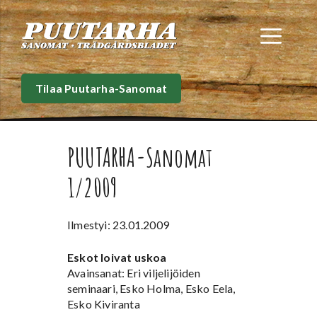
Siirry
sisältöön
Val
Tilaa Puutarha-Sanomat
PUUTARHA-Sanomat
1/2009
Ilmestyi: 23.01.2009
Eskot loivat uskoa
Avainsanat: Eri viljelijöiden
seminaari, Esko Holma, Esko Eela,
Esko Kiviranta