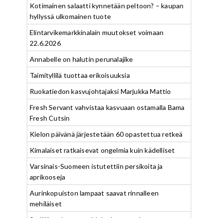
Kotimainen salaatti kynnetään peltoon? – kaupan
hyllyssä ulkomainen tuote
Elintarvikemarkkinalain muutokset voimaan
22.6.2026
Annabelle on halutin perunalajike
Taimityllilä tuottaa erikoisuuksia
Ruokatiedon kasvujohtajaksi Marjukka Mattio
Fresh Servant vahvistaa kasvuaan ostamalla Bama
Fresh Cutsin
Kielon päivänä järjestetään 60 opastettua retkeä
Kimalaiset ratkaisevat ongelmia kuin kädelliset
Varsinais-Suomeen istutettiin persikoita ja
aprikooseja
Aurinkopuiston lampaat saavat rinnalleen
mehiläiset