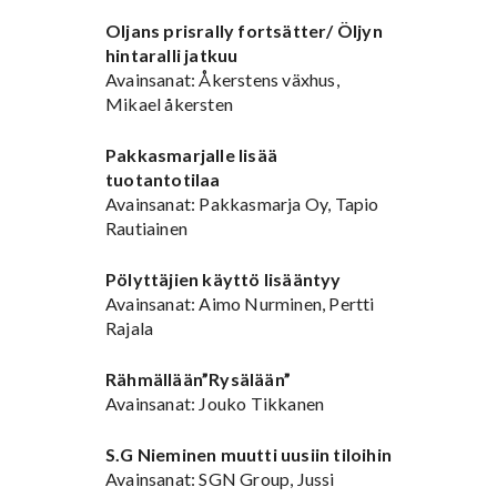
Oljans prisrally fortsätter/ Öljyn
hintaralli jatkuu
Avainsanat: Åkerstens växhus,
Mikael åkersten
Pakkasmarjalle lisää
tuotantotilaa
Avainsanat: Pakkasmarja Oy, Tapio
Rautiainen
Pölyttäjien käyttö lisääntyy
Avainsanat: Aimo Nurminen, Pertti
Rajala
Rähmällään”Rysälään”
Avainsanat: Jouko Tikkanen
S.G Nieminen muutti uusiin tiloihin
Avainsanat: SGN Group, Jussi