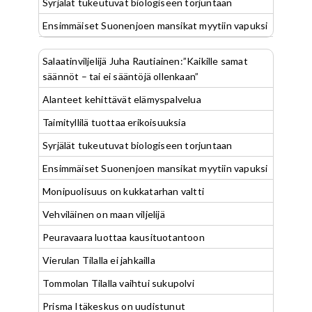
Syrjälät tukeutuvat biologiseen torjuntaan
Ensimmäiset Suonenjoen mansikat myytiin vapuksi
Salaatinviljelijä Juha Rautiainen:”Kaikille samat
säännöt – tai ei sääntöjä ollenkaan”
Alanteet kehittävät elämyspalvelua
Taimityllilä tuottaa erikoisuuksia
Syrjälät tukeutuvat biologiseen torjuntaan
Ensimmäiset Suonenjoen mansikat myytiin vapuksi
Monipuolisuus on kukkatarhan valtti
Vehviläinen on maan viljelijä
Peuravaara luottaa kausituotantoon
Vierulan Tilalla ei jahkailla
Tommolan Tilalla vaihtui sukupolvi
Prisma Itäkeskus on uudistunut