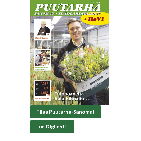
Tilaa Puutarha-Sanomat
Lue Digilehti!