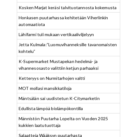
Kosken Marjat keräsi talvituotannosta kokemusta
Honkasen puutarhassa kehitetään Viherlinkin
automaatiota
Lähifarmi tuli mukaan vertikaaliviljelyyn
Jetta Kulmala:”Luomuvihanneksille tavanomaisten
kohtelu”
K-Supermarket Mustapekan hedelmä- ja
vihannesosasto valittiin ketjun parhaaksi
Ketteryys on Nurmitarhojen valtti
MOT mollasi mansikkatiloja
Mäntsälän sai uudistetun K-Citymarketin
Edullista lämpöä biolämpökontilla
Männistön Puutarha Lopelta on Vuoden 2025
kukkien laatutuottaja
Salaatteja Wääksyn puutarhasta