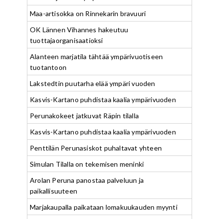
Maa-artisokka on Rinnekarin bravuuri
OK Lännen Vihannes hakeutuu
tuottajaorganisaatioksi
Alanteen marjatila tähtää ympärivuotiseen
tuotantoon
Lakstedtin puutarha elää ympäri vuoden
Kasvis-Kartano puhdistaa kaalia ympärivuoden
Perunakokeet jatkuvat Räpin tilalla
Kasvis-Kartano puhdistaa kaalia ympärivuoden
Penttilän Perunasiskot puhaltavat yhteen
Simulan Tilalla on tekemisen meninki
Arolan Peruna panostaa palveluun ja
paikallisuuteen
Marjakaupalla paikataan lomakuukauden myynti