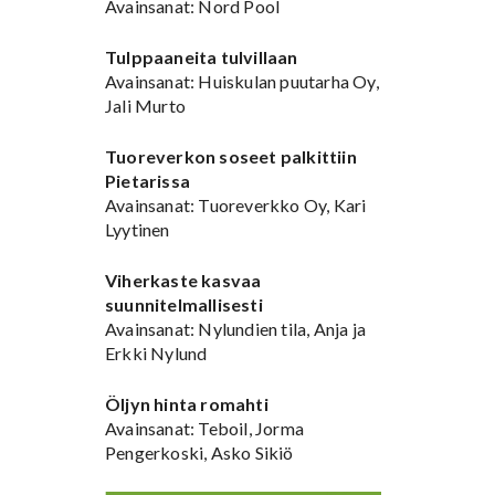
Avainsanat: Nord Pool
Tulppaaneita tulvillaan
Avainsanat: Huiskulan puutarha Oy,
Jali Murto
Tuoreverkon soseet palkittiin
Pietarissa
Avainsanat: Tuoreverkko Oy, Kari
Lyytinen
Viherkaste kasvaa
suunnitelmallisesti
Avainsanat: Nylundien tila, Anja ja
Erkki Nylund
Öljyn hinta romahti
Avainsanat: Teboil, Jorma
Pengerkoski, Asko Sikiö