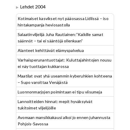
Lehdet 2004
Kotimaiset kasvikset nyt pääosassa Lidlissä – iso
hintakampanja heviosastolla
Salaatinviljelijä Juha Rautiainen:”Kaikille samat
säännöt – tai ei sääntöjä ollenkaan”
Alanteet kehittävät elämyspalvelua
Varhaisperunantuottajat: Kuluttajahintojen nousu
ei näy tuottajan kukkarossa
Maatilat ovat yhä useammin kyberuhkien kohteena
– Supo varoittaa Venäjästä
Luonnonmarjojen poimintaan ei tipu viisumeja
Lannoitteiden hinnat: mepit hyväksyivät
tukitoimet viljelijöille
Avomaan mansikkakausi alkoi jo ennen juhannusta
Pohjois-Savossa