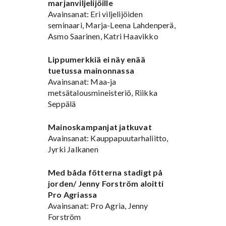
marjanviljelijöille
Avainsanat: Eri viljelijöiden
seminaari, Marja-Leena Lahdenperä,
Asmo Saarinen, Katri Haavikko
Lippumerkkiä ei näy enää
tuetussa mainonnassa
Avainsanat: Maa-ja
metsätalousmineisteriö, Riikka
Seppälä
Mainoskampanjat jatkuvat
Avainsanat: Kauppapuutarhaliitto,
Jyrki Jalkanen
Med båda fötterna stadigt på
jorden/ Jenny Forström aloitti
Pro Agriassa
Avainsanat: Pro Agria, Jenny
Forström