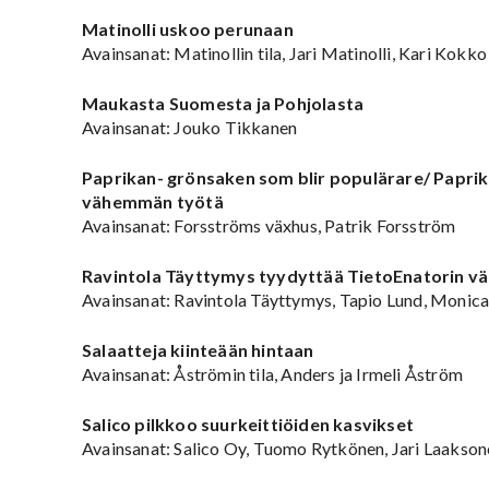
Matinolli uskoo perunaan
Avainsanat: Matinollin tila, Jari Matinolli, Kari Kokko
Maukasta Suomesta ja Pohjolasta
Avainsanat: Jouko Tikkanen
Paprikan- grönsaken som blir populärare/ Paprika
vähemmän työtä
Avainsanat: Forsströms växhus, Patrik Forsström
Ravintola Täyttymys tyydyttää TietoEnatorin v
Avainsanat: Ravintola Täyttymys, Tapio Lund, Monic
Salaatteja kiinteään hintaan
Avainsanat: Åströmin tila, Anders ja Irmeli Åström
Salico pilkkoo suurkeittiöiden kasvikset
Avainsanat: Salico Oy, Tuomo Rytkönen, Jari Laakson