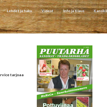
Lehdet ja haku
Videot
Info ja tilaus
Kansiki
rvice tarjoaa