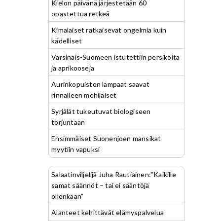
Kielon päivänä järjestetään 60
opastettua retkeä
Kimalaiset ratkaisevat ongelmia kuin
kädelliset
Varsinais-Suomeen istutettiin persikoita
ja aprikooseja
Aurinkopuiston lampaat saavat
rinnalleen mehiläiset
Syrjälät tukeutuvat biologiseen
torjuntaan
Ensimmäiset Suonenjoen mansikat
myytiin vapuksi
Salaatinviljelijä Juha Rautiainen:”Kaikille
samat säännöt – tai ei sääntöjä
ollenkaan”
Alanteet kehittävät elämyspalvelua