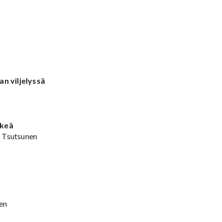
n viljelyssä
äkeä
a Tsutsunen
en