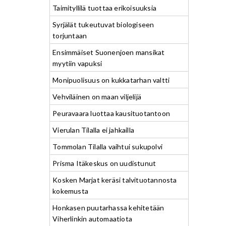
Taimityllilä tuottaa erikoisuuksia
Syrjälät tukeutuvat biologiseen
torjuntaan
Ensimmäiset Suonenjoen mansikat
myytiin vapuksi
Monipuolisuus on kukkatarhan valtti
Vehviläinen on maan viljelijä
Peuravaara luottaa kausituotantoon
Vierulan Tilalla ei jahkailla
Tommolan Tilalla vaihtui sukupolvi
Prisma Itäkeskus on uudistunut
Kosken Marjat keräsi talvituotannosta
kokemusta
Honkasen puutarhassa kehitetään
Viherlinkin automaatiota