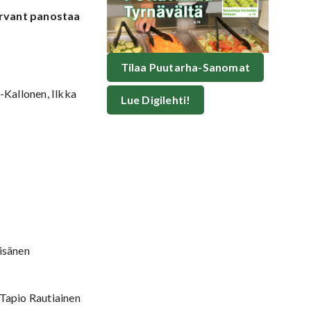
ervant panostaa
Tilaa Puutarha-Sanomat
Kallonen, Ilkka
Lue Digilehti!
äisänen
 Tapio Rautiainen