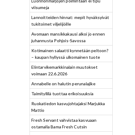
Luonnonmarjojen poimintaan ei tipu
viisumeja
Lannoitteiden hinnat: mepit hyväksyivät
tukitoimet viljelijöille
Avomaan mansikkakausi alkoi jo ennen
juhannusta Pohjois-Savossa
Kotimainen salaatti kynnetään peltoon?
– kaupan hyllyssä ulkomainen tuote
Elintarvikemarkkinalain muutokset
voimaan 22.6.2026
Annabelle on halutin perunalajike
Taimityllilä tuottaa erikoisuuksia
Ruokatiedon kasvujohtajaksi Marjukka
Mattio
Fresh Servant vahvistaa kasvuaan
ostamalla Bama Fresh Cutsin