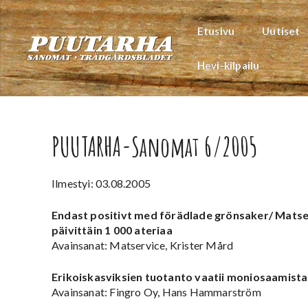
Siirry
sisältöön
Etusivu
Uutiset
Hevi-kilpailu
PUUTARHA-Sanomat 6/2005
Ilmestyi: 03.08.2005
Endast positivt med förädlade grönsaker/ Matse
päivittäin 1 000 ateriaa
Avainsanat: Matservice, Krister Mård
Erikoiskasviksien tuotanto vaatii moniosaamista
Avainsanat: Fingro Oy, Hans Hammarström