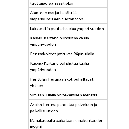
tuottajaorganisaatioksi
Alanteen marjatila tähtää
ympärivuotiseen tuotantoon
Lakstedtin puutarha elää ympäri vuoden
Kasvis-Kartano puhdistaa kaalia
ympärivuoden
Perunakokeet jatkuvat Räpin tilalla
Kasvis-Kartano puhdistaa kaalia
ympärivuoden
Penttilän Perunasiskot puhaltavat
yhteen
Simulan Tilalla on tekemisen meninki
Arolan Peruna panostaa palveluun ja
paikallisuuteen
Marjakaupalla paikataan lomakuukauden
myynti