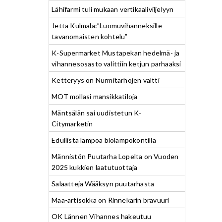
Lähifarmi tuli mukaan vertikaaliviljelyyn
Jetta Kulmala:”Luomuvihanneksille
tavanomaisten kohtelu”
K-Supermarket Mustapekan hedelmä- ja
vihannesosasto valittiin ketjun parhaaksi
Ketteryys on Nurmitarhojen valtti
MOT mollasi mansikkatiloja
Mäntsälän sai uudistetun K-
Citymarketin
Edullista lämpöä biolämpökontilla
Männistön Puutarha Lopelta on Vuoden
2025 kukkien laatutuottaja
Salaatteja Wääksyn puutarhasta
Maa-artisokka on Rinnekarin bravuuri
OK Lännen Vihannes hakeutuu