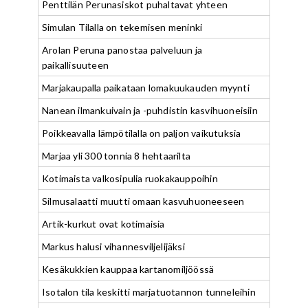
Penttilän Perunasiskot puhaltavat yhteen
Simulan Tilalla on tekemisen meninki
Arolan Peruna panostaa palveluun ja
paikallisuuteen
Marjakaupalla paikataan lomakuukauden myynti
Nanean ilmankuivain ja -puhdistin kasvihuoneisiin
Poikkeavalla lämpötilalla on paljon vaikutuksia
Marjaa yli 300 tonnia 8 hehtaarilta
Kotimaista valkosipulia ruokakauppoihin
Silmusalaatti muutti omaan kasvuhuoneeseen
Artik-kurkut ovat kotimaisia
Markus halusi vihannesviljelijäksi
Kesäkukkien kauppaa kartanomiljöössä
Isotalon tila keskitti marjatuotannon tunneleihin