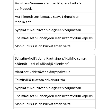
Varsinais-Suomeen istutettiin persikoita ja
aprikooseja
Aurinkopuiston lampaat saavat rinnalleen
mehiläiset
Syrjälät tukeutuvat biologiseen torjuntaan
Ensimmäiset Suonenjoen mansikat myytiin vapuksi
Monipuolisuus on kukkatarhan valtti
Salaatinviljelijä Juha Rautiainen:”Kaikille samat
säännöt – tai ei sääntöjä ollenkaan”
Alanteet kehittävät elämyspalvelua
Taimityllilä tuottaa erikoisuuksia
Syrjälät tukeutuvat biologiseen torjuntaan
Ensimmäiset Suonenjoen mansikat myytiin vapuksi
Monipuolisuus on kukkatarhan valtti