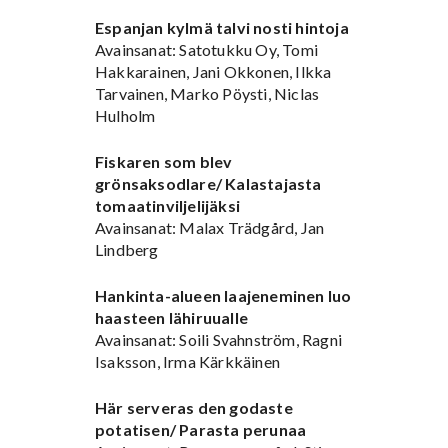
Espanjan kylmä talvi nosti hintoja
Avainsanat: Satotukku Oy, Tomi
Hakkarainen, Jani Okkonen, Ilkka
Tarvainen, Marko Pöysti, Niclas
Hulholm
Fiskaren som blev
grönsaksodlare/ Kalastajasta
tomaatinviljelijäksi
Avainsanat: Malax Trädgård, Jan
Lindberg
Hankinta-alueen laajeneminen luo
haasteen lähiruualle
Avainsanat: Soili Svahnström, Ragni
Isaksson, Irma Kärkkäinen
Här serveras den godaste
potatisen/ Parasta perunaa