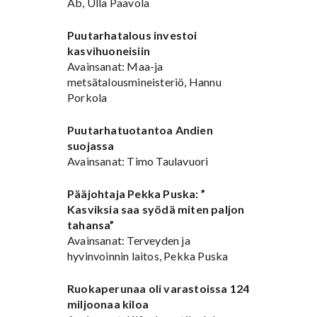
Ab, Ulla Paavola
Puutarhatalous investoi
kasvihuoneisiin
Avainsanat: Maa-ja
metsätalousmineisteriö, Hannu
Porkola
Puutarhatuotantoa Andien
suojassa
Avainsanat: Timo Taulavuori
Pääjohtaja Pekka Puska: ”
Kasviksia saa syödä miten paljon
tahansa”
Avainsanat: Terveyden ja
hyvinvoinnin laitos, Pekka Puska
Ruokaperunaa oli varastoissa 124
miljoonaa kiloa