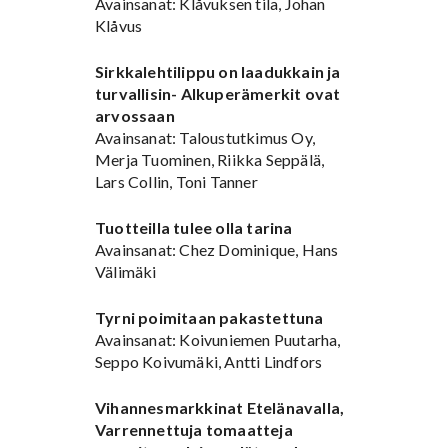
Avainsanat: Klåvuksen tila, Johan
Klåvus
Sirkkalehtilippu on laadukkain ja
turvallisin- Alkuperämerkit ovat
arvossaan
Avainsanat: Taloustutkimus Oy,
Merja Tuominen, Riikka Seppälä,
Lars Collin, Toni Tanner
Tuotteilla tulee olla tarina
Avainsanat: Chez Dominique, Hans
Välimäki
Tyrni poimitaan pakastettuna
Avainsanat: Koivuniemen Puutarha,
Seppo Koivumäki, Antti Lindfors
Vihannesmarkkinat Etelänavalla,
Varrennettuja tomaatteja