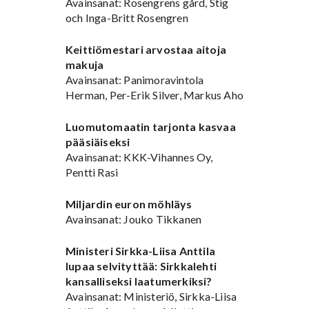
Avainsanat: Rosengrens gård, Stig
och Inga-Britt Rosengren
Keittiömestari arvostaa aitoja
makuja
Avainsanat: Panimoravintola
Herman, Per-Erik Silver, Markus Aho
Luomutomaatin tarjonta kasvaa
pääsiäiseksi
Avainsanat: KKK-Vihannes Oy,
Pentti Rasi
Miljardin euron möhläys
Avainsanat: Jouko Tikkanen
Ministeri Sirkka-Liisa Anttila
lupaa selvityttää: Sirkkalehti
kansalliseksi laatumerkiksi?
Avainsanat: Ministeriö, Sirkka-Liisa