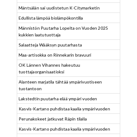
Mäntsälän sai uudistetun K-Citymarketin
Edullista lämpöä biolämpökontilla
Männistön Puutarha Lopelta on Vuoden 2025
kukkien laatutuottaja
Salaatteja Wääksyn puutarhasta
Maa-artisokka on Rinnekarin bravuuri
OK Lännen Vihannes hakeutuu
tuottajaorganisaatioksi
Alanteen marjatila tähtää ympärivuotiseen
tuotantoon
Lakstedtin puutarha elää ympäri vuoden
Kasvis-Kartano puhdistaa kaalia ympärivuoden
Perunakokeet jatkuvat Räpin tilalla
Kasvis-Kartano puhdistaa kaalia ympärivuoden