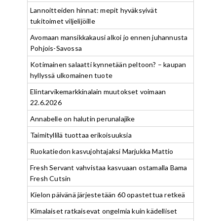
Lannoitteiden hinnat: mepit hyväksyivät
tukitoimet viljelijöille
Avomaan mansikkakausi alkoi jo ennen juhannusta
Pohjois-Savossa
Kotimainen salaatti kynnetään peltoon? – kaupan
hyllyssä ulkomainen tuote
Elintarvikemarkkinalain muutokset voimaan
22.6.2026
Annabelle on halutin perunalajike
Taimityllilä tuottaa erikoisuuksia
Ruokatiedon kasvujohtajaksi Marjukka Mattio
Fresh Servant vahvistaa kasvuaan ostamalla Bama
Fresh Cutsin
Kielon päivänä järjestetään 60 opastettua retkeä
Kimalaiset ratkaisevat ongelmia kuin kädelliset