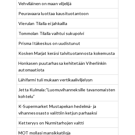
Vehviläinen on maan viljelijä
Peuravaara luottaa kausituotantoon
Vierulan Tilalla ei jahkailla
Tommolan Tilalla vaihtui sukupolvi
Prisma Itäkeskus on uudistunut
Kosken Marjat keräsi talvituotannosta kokemusta
Honkasen puutarhassa kehitetään Viherlinkin
automaatiota
Lähifarmi tuli mukaan vertikaaliviljelyyn
Jetta Kulmala:”Luomuvihanneksille tavanomaisten
kohtelu”
K-Supermarket Mustapekan hedelmä- ja
vihannesosasto valittiin ketjun parhaaksi
Ketteryys on Nurmitarhojen valtti
MOT mollasi mansikkatiloja