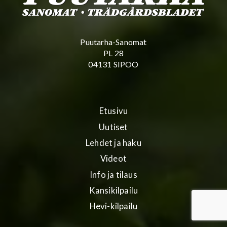
Puutarha-Sanomat
PL 28
04131 SIPOO
Etusivu
Uutiset
Lehdet ja haku
Videot
Info ja tilaus
Kansikilpailu
Hevi-kilpailu