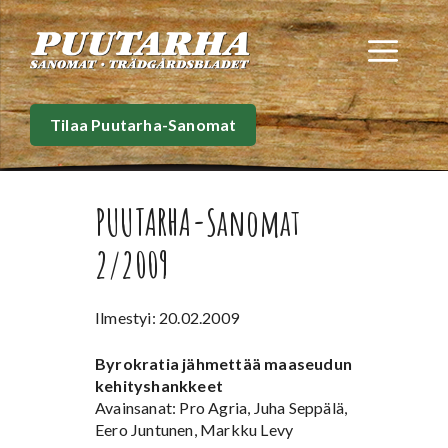
Siirry
sisältöön
Val
Tilaa Puutarha-Sanomat
PUUTARHA-Sanomat
2/2009
Ilmestyi: 20.02.2009
Byrokratia jähmettää maaseudun
kehityshankkeet
Avainsanat: Pro Agria, Juha Seppälä,
Eero Juntunen, Markku Levy