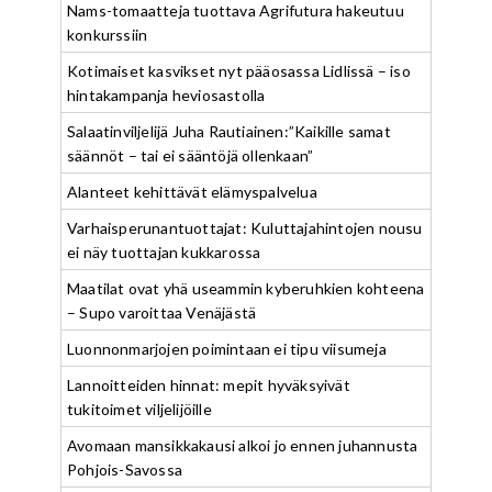
Nams-tomaatteja tuottava Agrifutura hakeutuu
konkurssiin
Kotimaiset kasvikset nyt pääosassa Lidlissä – iso
hintakampanja heviosastolla
Salaatinviljelijä Juha Rautiainen:”Kaikille samat
säännöt – tai ei sääntöjä ollenkaan”
Alanteet kehittävät elämyspalvelua
Varhaisperunantuottajat: Kuluttajahintojen nousu
ei näy tuottajan kukkarossa
Maatilat ovat yhä useammin kyberuhkien kohteena
– Supo varoittaa Venäjästä
Luonnonmarjojen poimintaan ei tipu viisumeja
Lannoitteiden hinnat: mepit hyväksyivät
tukitoimet viljelijöille
Avomaan mansikkakausi alkoi jo ennen juhannusta
Pohjois-Savossa