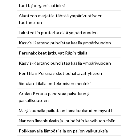
tuottajaorganisaatioksi
Alanteen marjatila tähtää ympärivuotiseen
tuotantoon
Lakstedtin puutarha elää ympäri vuoden
Kasvis-Kartano puhdistaa kaalia ympärivuoden
Perunakokeet jatkuvat Räpin tilalla
Kasvis-Kartano puhdistaa kaalia ympärivuoden
Penttilän Perunasiskot puhaltavat yhteen
Simulan Tilalla on tekemisen meninki
Arolan Peruna panostaa palveluun ja
paikallisuuteen
Marjakaupalla paikataan lomakuukauden myynti
Nanean ilmankuivain ja -puhdistin kasvihuoneisiin
Poikkeavalla lämpötilalla on paljon vaikutuksia