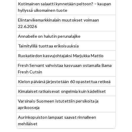
Kotimainen salaatti kynnetään peltoon? – kaupan
hyllyssä ulkomainen tuote
Elintarvikemarkkinalain muutokset voimaan
22.6.2026
Annabelle on halutin perunalajike
Taimityllilä tuottaa erikoisuuksia
Ruokatiedon kasvujohtajaksi Marjukka Mattio
Fresh Servant vahvistaa kasvuaan ostamalla Bama
Fresh Cutsin
Kielon päivänä järjestetään 60 opastettua retkeä
Kimalaiset ratkaisevat ongelmia kuin kädelliset
Varsinais-Suomeen istutettiin persikoita ja
aprikooseja
Aurinkopuiston lampaat saavat rinnalleen
mehiläiset