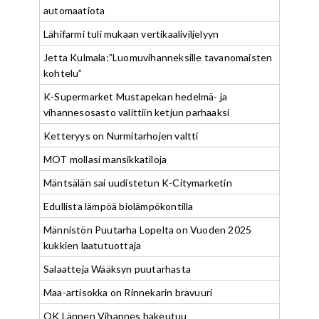
automaatiota
Lähifarmi tuli mukaan vertikaaliviljelyyn
Jetta Kulmala:”Luomuvihanneksille tavanomaisten
kohtelu”
K-Supermarket Mustapekan hedelmä- ja
vihannesosasto valittiin ketjun parhaaksi
Ketteryys on Nurmitarhojen valtti
MOT mollasi mansikkatiloja
Mäntsälän sai uudistetun K-Citymarketin
Edullista lämpöä biolämpökontilla
Männistön Puutarha Lopelta on Vuoden 2025
kukkien laatutuottaja
Salaatteja Wääksyn puutarhasta
Maa-artisokka on Rinnekarin bravuuri
OK Lännen Vihannes hakeutuu