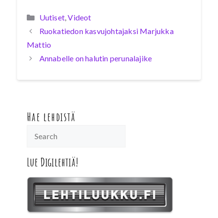
Kategoriat
Uutiset
,
Videot
Ruokatiedon kasvujohtajaksi Marjukka
Mattio
Annabelle on halutin perunalajike
Hae lehdistä
Lue Digilehtiä!