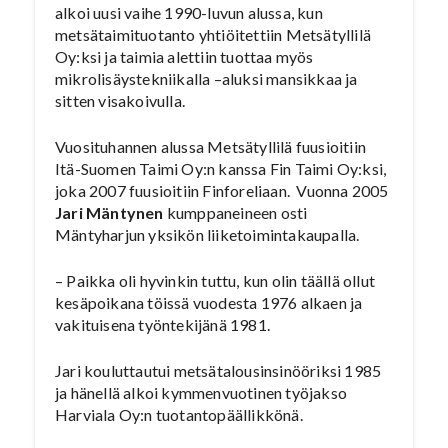
alkoi uusi vaihe 1990-luvun alussa, kun
metsätaimituotanto yhtiöitettiin Metsätyllilä
Oy:ksi ja taimia alettiin tuottaa myös
mikrolisäystekniikalla –aluksi mansikkaa ja
sitten visakoivulla.
Vuosituhannen alussa Metsätyllilä fuusioitiin
Itä-Suomen Taimi Oy:n kanssa Fin Taimi Oy:ksi,
joka 2007 fuusioitiin Finforeliaan. Vuonna 2005
Jari Mäntynen
kumppaneineen osti
Mäntyharjun yksikön liiketoimintakaupalla.
– Paikka oli hyvinkin tuttu, kun olin täällä ollut
kesäpoikana töissä vuodesta 1976 alkaen ja
vakituisena työntekijänä 1981.
Jari kouluttautui metsätalousinsinööriksi 1985
ja hänellä alkoi kymmenvuotinen työjakso
Harviala Oy:n tuotantopäällikkönä.