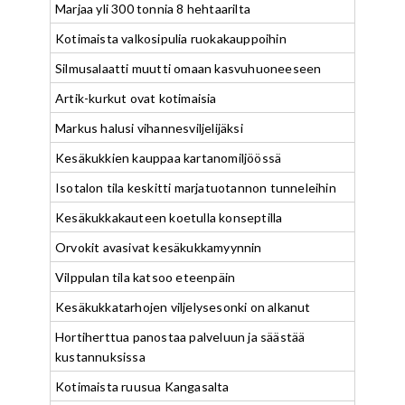
Marjaa yli 300 tonnia 8 hehtaarilta
Kotimaista valkosipulia ruokakauppoihin
Silmusalaatti muutti omaan kasvuhuoneeseen
Artik-kurkut ovat kotimaisia
Markus halusi vihannesviljelijäksi
Kesäkukkien kauppaa kartanomiljöössä
Isotalon tila keskitti marjatuotannon tunneleihin
Kesäkukkakauteen koetulla konseptilla
Orvokit avasivat kesäkukkamyynnin
Vilppulan tila katsoo eteenpäin
Kesäkukkatarhojen viljelysesonki on alkanut
Hortiherttua panostaa palveluun ja säästää
kustannuksissa
Kotimaista ruusua Kangasalta