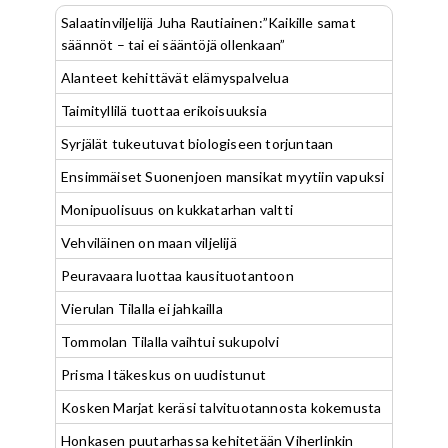
Salaatinviljelijä Juha Rautiainen:”Kaikille samat
säännöt – tai ei sääntöjä ollenkaan”
Alanteet kehittävät elämyspalvelua
Taimityllilä tuottaa erikoisuuksia
Syrjälät tukeutuvat biologiseen torjuntaan
Ensimmäiset Suonenjoen mansikat myytiin vapuksi
Monipuolisuus on kukkatarhan valtti
Vehviläinen on maan viljelijä
Peuravaara luottaa kausituotantoon
Vierulan Tilalla ei jahkailla
Tommolan Tilalla vaihtui sukupolvi
Prisma Itäkeskus on uudistunut
Kosken Marjat keräsi talvituotannosta kokemusta
Honkasen puutarhassa kehitetään Viherlinkin