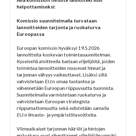
helpottamiseksi
:
Komissio suunnitelmalla turvataan
lannoitteiden tarjonta ja ruokaturva
Euroopassa
Euroopan komissio hyväksyi 19.5.2026
lannoitteita koskevan toimintasuunnitelman.
Kyseisellä aloitteella tuetaan viljelijöitä, joiden
toimintaa lannoitteiden nousevat hinnat ja
tarjonnan vähyys vaikeuttavat. Lisäksi sillä
vahvistetaan EU:n omaa tuotantoa ja
vähennetään Euroopan riippuvuutta tuonnista.
Suunnitelmalla varmistetaan ruokaturva ja
vahvistetaan Euroopan strategista
riippumattomuutta sekä edistetään samalla
EU:n ilmasto- ja ympäristötavoitteita.
Viimeaikaiset tarjonnan häiriöt ja hintojen
epävakaus ovat aiheuttaneet viljelijöille ympäri