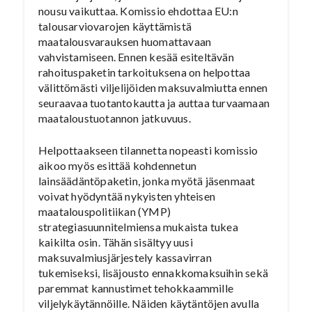
nousu vaikuttaa. Komissio ehdottaa EU:n
talousarviovarojen käyttämistä
maatalousvarauksen huomattavaan
vahvistamiseen. Ennen kesää esiteltävän
rahoituspaketin tarkoituksena on helpottaa
välittömästi viljelijöiden maksuvalmiutta ennen
seuraavaa tuotantokautta ja auttaa turvaamaan
maataloustuotannon jatkuvuus.
Helpottaakseen tilannetta nopeasti komissio
aikoo myös esittää kohdennetun
lainsäädäntöpaketin, jonka myötä jäsenmaat
voivat hyödyntää nykyisten yhteisen
maatalouspolitiikan (YMP)
strategiasuunnitelmiensa mukaista tukea
kaikilta osin. Tähän sisältyy uusi
maksuvalmiusjärjestely kassavirran
tukemiseksi, lisäjousto ennakkomaksuihin sekä
paremmat kannustimet tehokkaammille
viljelykäytännöille. Näiden käytäntöjen avulla