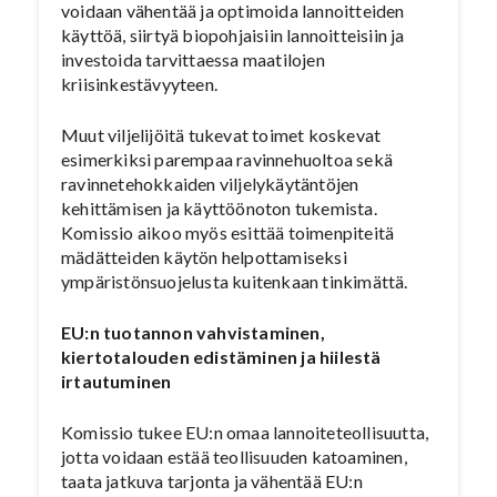
voidaan vähentää ja optimoida lannoitteiden
käyttöä, siirtyä biopohjaisiin lannoitteisiin ja
investoida tarvittaessa maatilojen
kriisinkestävyyteen.
Muut viljelijöitä tukevat toimet koskevat
esimerkiksi parempaa ravinnehuoltoa sekä
ravinnetehokkaiden viljelykäytäntöjen
kehittämisen ja käyttöönoton tukemista.
Komissio aikoo myös esittää toimenpiteitä
mädätteiden käytön helpottamiseksi
ympäristönsuojelusta kuitenkaan tinkimättä.
EU:n tuotannon vahvistaminen,
kiertotalouden edistäminen ja hiilestä
irtautuminen
Komissio tukee EU:n omaa lannoiteteollisuutta,
jotta voidaan estää teollisuuden katoaminen,
taata jatkuva tarjonta ja vähentää EU:n