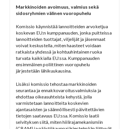
Markkinoiden avoimuus, valmius sekä
sidosryhmien välinen vuoropuhelu
Komissio käynnistää lannoitteiden arvoketjua
koskevan EU:n kumppanuuden, jonka puitteissa
lannoitteiden tuottajat, viljelijät ja jäsenmaat
voivat keskustella, miten haasteet voidaan
ratkaista yhdessä ja kohtuuhintainen ruoka
turvata kaikkialla EU:ssa. Kumppanuuden
ensimmäinen poliittinen vuoropuhelu
järjestetään lähikuukausina.
Lisäksi komissio tehostaa markkinoiden
seurantaa ja ennakkovaroitusvalmiuksia ja
ehdottaa oikeasuhteista kehystä, jolla
varmistetaan lannoitteita koskevien
ajantasaisten ja säännöllisesti päivitettävien
tietojen saatavuus EU:ssa. Komissio laatii
selvityksen siitä, miten hiilirajamekanismiin
(CBAM) ja päästökauppajärjestelmään liittyvät