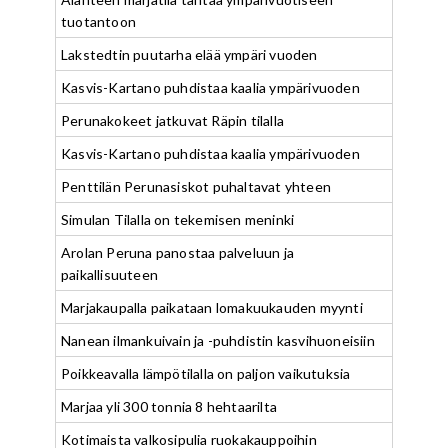
tuotantoon
Lakstedtin puutarha elää ympäri vuoden
Kasvis-Kartano puhdistaa kaalia ympärivuoden
Perunakokeet jatkuvat Räpin tilalla
Kasvis-Kartano puhdistaa kaalia ympärivuoden
Penttilän Perunasiskot puhaltavat yhteen
Simulan Tilalla on tekemisen meninki
Arolan Peruna panostaa palveluun ja
paikallisuuteen
Marjakaupalla paikataan lomakuukauden myynti
Nanean ilmankuivain ja -puhdistin kasvihuoneisiin
Poikkeavalla lämpötilalla on paljon vaikutuksia
Marjaa yli 300 tonnia 8 hehtaarilta
Kotimaista valkosipulia ruokakauppoihin