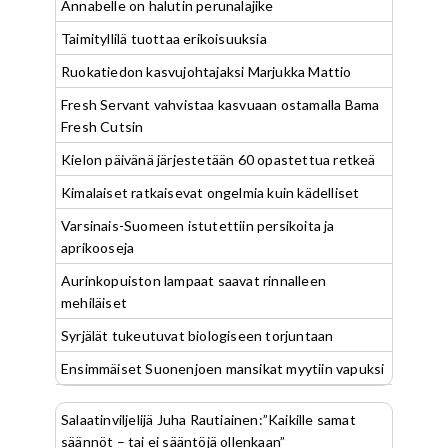
Annabelle on halutin perunalajike
Taimityllilä tuottaa erikoisuuksia
Ruokatiedon kasvujohtajaksi Marjukka Mattio
Fresh Servant vahvistaa kasvuaan ostamalla Bama
Fresh Cutsin
Kielon päivänä järjestetään 60 opastettua retkeä
Kimalaiset ratkaisevat ongelmia kuin kädelliset
Varsinais-Suomeen istutettiin persikoita ja
aprikooseja
Aurinkopuiston lampaat saavat rinnalleen
mehiläiset
Syrjälät tukeutuvat biologiseen torjuntaan
Ensimmäiset Suonenjoen mansikat myytiin vapuksi
Salaatinviljelijä Juha Rautiainen:”Kaikille samat
säännöt – tai ei sääntöjä ollenkaan”