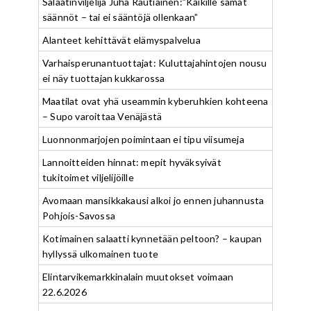
Salaatinviljelijä Juha Rautiainen:”Kaikille samat
säännöt – tai ei sääntöjä ollenkaan”
Alanteet kehittävät elämyspalvelua
Varhaisperunantuottajat: Kuluttajahintojen nousu
ei näy tuottajan kukkarossa
Maatilat ovat yhä useammin kyberuhkien kohteena
– Supo varoittaa Venäjästä
Luonnonmarjojen poimintaan ei tipu viisumeja
Lannoitteiden hinnat: mepit hyväksyivät
tukitoimet viljelijöille
Avomaan mansikkakausi alkoi jo ennen juhannusta
Pohjois-Savossa
Kotimainen salaatti kynnetään peltoon? – kaupan
hyllyssä ulkomainen tuote
Elintarvikemarkkinalain muutokset voimaan
22.6.2026