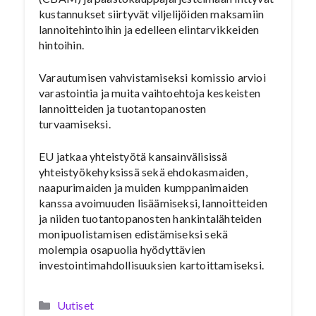
kustannukset siirtyvät viljelijöiden maksamiin
lannoitehintoihin ja edelleen elintarvikkeiden
hintoihin.
Varautumisen vahvistamiseksi komissio arvioi
varastointia ja muita vaihtoehtoja keskeisten
lannoitteiden ja tuotantopanosten
turvaamiseksi.
EU jatkaa yhteistyötä kansainvälisissä
yhteistyökehyksissä sekä ehdokasmaiden,
naapurimaiden ja muiden kumppanimaiden
kanssa avoimuuden lisäämiseksi, lannoitteiden
ja niiden tuotantopanosten hankintalähteiden
monipuolistamisen edistämiseksi sekä
molempia osapuolia hyödyttävien
investointimahdollisuuksien kartoittamiseksi.
Kategoriat
Uutiset