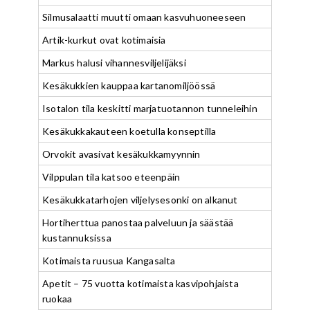
Silmusalaatti muutti omaan kasvuhuoneeseen
Artik-kurkut ovat kotimaisia
Markus halusi vihannesviljelijäksi
Kesäkukkien kauppaa kartanomiljöössä
Isotalon tila keskitti marjatuotannon tunneleihin
Kesäkukkakauteen koetulla konseptilla
Orvokit avasivat kesäkukkamyynnin
Vilppulan tila katsoo eteenpäin
Kesäkukkatarhojen viljelysesonki on alkanut
Hortiherttua panostaa palveluun ja säästää
kustannuksissa
Kotimaista ruusua Kangasalta
Apetit – 75 vuotta kotimaista kasvipohjaista
ruokaa