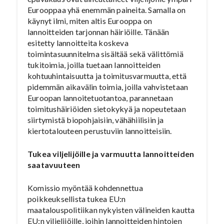
Eurooppaa yhä enemmän paineita. Samalla on
käynyt ilmi, miten altis Eurooppa on
lannoitteiden tarjonnan häiriöille. Tänään
esitetty lannoitteita koskeva
toimintasuunnitelma sisältää sekä välittömiä
tukitoimia, joilla tuetaan lannoitteiden
kohtuuhintaisuutta ja toimitusvarmuutta, että
pidemmän aikavälin toimia, joilla vahvistetaan
Euroopan lannoitetuotantoa, parannetaan
toimitushäiriöiden sietokykyä ja nopeutetaan
siirtymistä biopohjaisiin, vähähiilisiin ja
kiertotalouteen perustuviin lannoitteisiin.
Tukea viljelijöille ja varmuutta lannoitteiden
saatavuuteen
Komissio myöntää kohdennettua
poikkeuksellista tukea EU:n
maatalouspolitiikan nykyisten välineiden kautta
EU:n viljelijöille, joihin lannoitteiden hintojen