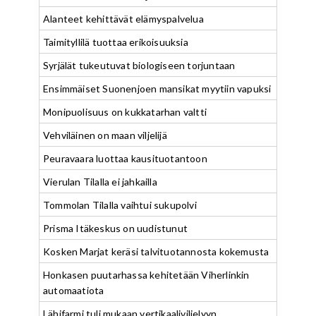
Alanteet kehittävät elämyspalvelua
Taimityllilä tuottaa erikoisuuksia
Syrjälät tukeutuvat biologiseen torjuntaan
Ensimmäiset Suonenjoen mansikat myytiin vapuksi
Monipuolisuus on kukkatarhan valtti
Vehviläinen on maan viljelijä
Peuravaara luottaa kausituotantoon
Vierulan Tilalla ei jahkailla
Tommolan Tilalla vaihtui sukupolvi
Prisma Itäkeskus on uudistunut
Kosken Marjat keräsi talvituotannosta kokemusta
Honkasen puutarhassa kehitetään Viherlinkin
automaatiota
Lähifarmi tuli mukaan vertikaaliviljelyyn