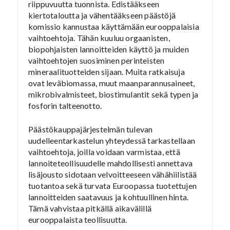
riippuvuutta tuonnista. Edistääkseen
kiertotaloutta ja vähentääkseen päästöjä
komissio kannustaa käyttämään eurooppalaisia
vaihtoehtoja. Tähän kuuluu orgaanisten,
biopohjaisten lannoitteiden käyttö ja muiden
vaihtoehtojen suosiminen perinteisten
mineraalituotteiden sijaan. Muita ratkaisuja
ovat leväbiomassa, muut maanparannusaineet,
mikrobivalmisteet, biostimulantit sekä typen ja
fosforin talteenotto.
Päästökauppajärjestelmän tulevan
uudelleentarkastelun yhteydessä tarkastellaan
vaihtoehtoja, joilla voidaan varmistaa, että
lannoiteteollisuudelle mahdollisesti annettava
lisäjousto sidotaan velvoitteeseen vähähiilistää
tuotantoa sekä turvata Euroopassa tuotettujen
lannoitteiden saatavuus ja kohtuullinen hinta.
Tämä vahvistaa pitkällä aikavälillä
eurooppalaista teollisuutta.