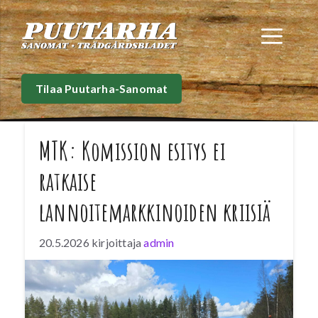
Siirry
sisältöön
Val
Tilaa Puutarha-Sanomat
MTK: Komission esitys ei
ratkaise
lannoitemarkkinoiden kriisiä
20.5.2026
kirjoittaja
admin
Euroopan komissio julkisti tiistaina lannoitteita
koskevan toimintasuunnitelmansa. Komissio
esittää suunnitelmassaan ratkaisuja
lannoitesektorin Iranin sodasta johtuvan