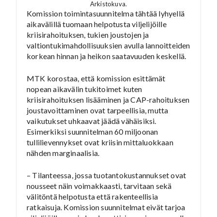
Arkistokuva.
Komission toimintasuunnitelma tähtää lyhyellä
aikavälillä tuomaan helpotusta viljelijöille
kriisirahoituksen, tukien joustojen ja
valtiontukimahdollisuuksien avulla lannoitteiden
korkean hinnan ja heikon saatavuuden keskellä.
MTK korostaa, että komission esittämät
nopean aikavälin tukitoimet kuten
kriisirahoituksen lisääminen ja CAP-rahoituksen
joustavoittaminen ovat tarpeellisia, mutta
vaikutukset uhkaavat jäädä vähäisiksi.
Esimerkiksi suunnitelman 60 miljoonan
tullilievennykset ovat kriisin mittaluokkaan
nähden marginaalisia.
– Tilanteessa, jossa tuotantokustannukset ovat
nousseet näin voimakkaasti, tarvitaan sekä
välitöntä helpotusta että rakenteellisia
ratkaisuja. Komission suunnitelmat eivät tarjoa