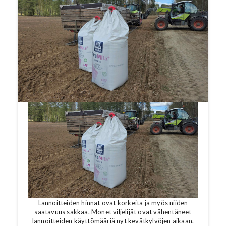
kriisitilanteen helpottamiseksi. MTK pitää
komission avausta tärkeänä, mutta korostaa,
että esitettyjen toimien on oltava
mittaluokaltaan riittäviä vastaamaan tilanteen
vakavuuteen.
Lannoitteiden hinnat ovat korkeita ja myös niiden
saatavuus sakkaa. Monet viljelijät ovat vähentäneet
lannoitteiden käyttömääriä nyt kevätkylvöjen aikaan.