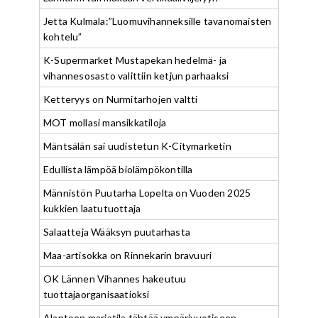
Jetta Kulmala:”Luomuvihanneksille tavanomaisten
kohtelu”
K-Supermarket Mustapekan hedelmä- ja
vihannesosasto valittiin ketjun parhaaksi
Ketteryys on Nurmitarhojen valtti
MOT mollasi mansikkatiloja
Mäntsälän sai uudistetun K-Citymarketin
Edullista lämpöä biolämpökontilla
Männistön Puutarha Lopelta on Vuoden 2025
kukkien laatutuottaja
Salaatteja Wääksyn puutarhasta
Maa-artisokka on Rinnekarin bravuuri
OK Lännen Vihannes hakeutuu
tuottajaorganisaatioksi
Alanteen marjatila tähtää ympärivuotiseen