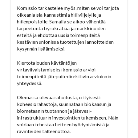
Komissio tarkastelee myös, miten se voi tarjota
oikeanlaisia kannustimia hiiliviljelylle ja
hiilenpoistolle. Samalla se aikoo vähentää
tarpeetonta byrokratiaa ja markkinoiden
esteitä ja ehdottaa uusia toimenpiteitä
kestävien unionissa tuotettujen lannoitteiden
kysynnän lisäämiseksi.
Kiertotalouden käytäntöjen
virtaviivaistamiseksi komissio arvioi
toimenpiteitä jätepuitedirektiivin arvioinnin
yhteydessä.
Olemassa olevaa rahoitusta, erityisesti
koheesiorahastoja, suunnataan biokaasun ja
biometaanin tuotannon ja jätevesi-
infrastruktuurin investointien tukemiseen. Näin
voidaan tehostaa lietteen hyödyntämistä ja
ravinteiden talteenottoa.