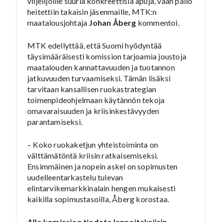
viljelijöille suuria konkreettisia apuja, vaan pallo
heitettiin takaisin jäsenmaille, MTK:n
maatalousjohtaja
Johan Åberg
kommentoi.
MTK edellyttää, että Suomi hyödyntää
täysimääräisesti komission tarjoamia joustoja
maatalouden kannattavuuden ja tuotannon
jatkuvuuden turvaamiseksi. Tämän lisäksi
tarvitaan kansallisen ruokastrategian
toimenpideohjelmaan käytännön tekoja
omavaraisuuden ja kriisinkestävyyden
parantamiseksi.
– Koko ruokaketjun yhteistoiminta on
välttämätöntä kriisin ratkaisemiseksi.
Ensimmäinen ja nopein askel on sopimusten
uudelleentarkastelu tulevan
elintarvikemarkkinalain hengen mukaisesti
kaikilla sopimustasoilla, Åberg korostaa.
Alla komission tiedote lannoitekriisin