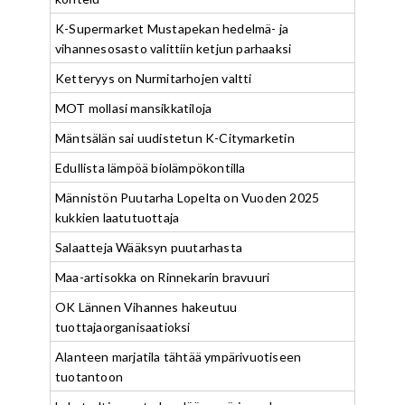
K-Supermarket Mustapekan hedelmä- ja
vihannesosasto valittiin ketjun parhaaksi
Ketteryys on Nurmitarhojen valtti
MOT mollasi mansikkatiloja
Mäntsälän sai uudistetun K-Citymarketin
Edullista lämpöä biolämpökontilla
Männistön Puutarha Lopelta on Vuoden 2025
kukkien laatutuottaja
Salaatteja Wääksyn puutarhasta
Maa-artisokka on Rinnekarin bravuuri
OK Lännen Vihannes hakeutuu
tuottajaorganisaatioksi
Alanteen marjatila tähtää ympärivuotiseen
tuotantoon