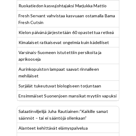
Ruokatiedon kasvujohtajaksi Marjukka Mattio
Fresh Servant vahvistaa kasvuaan ostamalla Bama
Fresh Cutsin
Kielon päivänä järjestetään 60 opastettua retkeä
Kimalaiset ratkaisevat ongelmia kuin kädelliset
Varsinais-Suomeen istutettiin persikoita ja
aprikooseja
Aurinkopuiston lampaat saavat rinnalleen
mehiläiset
Syrjälät tukeutuvat biologiseen torjuntaan
Ensimmäiset Suonenjoen mansikat myytiin vapuksi
Salaatinviljelijä Juha Rautiainen:”Kaikille samat
säännöt – tai ei sääntöjä ollenkaan”
Alanteet kehittävät elämyspalvelua