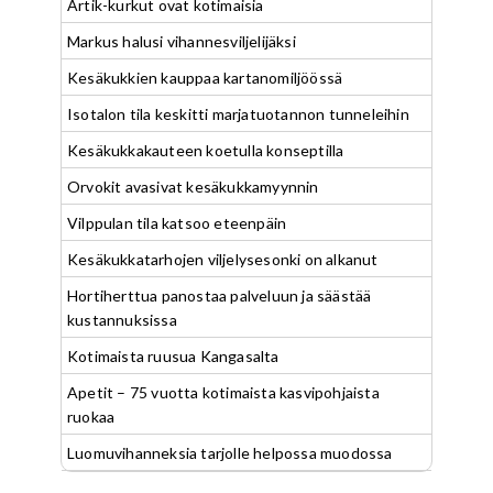
Artik-kurkut ovat kotimaisia
Markus halusi vihannesviljelijäksi
Kesäkukkien kauppaa kartanomiljöössä
Isotalon tila keskitti marjatuotannon tunneleihin
Kesäkukkakauteen koetulla konseptilla
Orvokit avasivat kesäkukkamyynnin
Vilppulan tila katsoo eteenpäin
Kesäkukkatarhojen viljelysesonki on alkanut
Hortiherttua panostaa palveluun ja säästää
kustannuksissa
Kotimaista ruusua Kangasalta
Apetit – 75 vuotta kotimaista kasvipohjaista
ruokaa
Luomuvihanneksia tarjolle helpossa muodossa