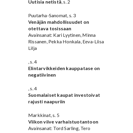
Uutisia netistä
, s. 2
Puutarha-Sanomat, s. 3
Venäjän mahdollisuudet on
otettava tosissaan
Avainsanat: Kari Lyytinen, Minna
Rissanen, Pekka Honkala, Eeva-Liisa
Lilja
, s. 4
Elintarvikkeiden kauppatase on
negatiivinen
, s. 4
Suomalaiset kaupat investoivat
rajusti naapuriin
Markkinat, s. 5
Viikon viive varhaistuotantoon
Avainsanat: Tord Sarling, Tero