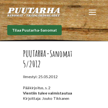
Siirry
sisältöön
Val
Tilaa Puutarha-Sanomat
PUUTARHA-Sanomat
5/2012
Ilmestyi: 25.05.2012
Pääkirjoitus, s. 2
Vientiin tulee valmistautua
Kirjoittaja: Jouko Tikkanen