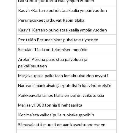
Lakstedtin puutarha elää ympäri vuoden
Kasvis-Kartano puhdistaa kaalia ympärivuoden
Perunakokeet jatkuvat Räpin tilalla
Kasvis-Kartano puhdistaa kaalia ympärivuoden
Penttilän Perunasiskot puhaltavat yhteen
Simulan Tilalla on tekemisen meninki
Arolan Peruna panostaa palveluun ja
paikallisuuteen
Marjakaupalla paikataan lomakuukauden myynti
Nanean ilmankuivain ja -puhdistin kasvihuoneisiin
Poikkeavalla lämpötilalla on paljon vaikutuksia
Marjaa yli 300 tonnia 8 hehtaarilta
Kotimaista valkosipulia ruokakauppoihin
Silmusalaatti muutti omaan kasvuhuoneeseen