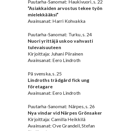
Puutarha-Sanomat: Haukivuori, s. 22
”Asiakkaiden arvostus tekee työn
mielekkääksi”
Avainsanat: Harri Kohvakka
Puutarha-Sanomat: Turku, s. 24
Nuori yrittäjä uskoo vahvasti
tulevaisuuteen
Kirjoittaja: Juhani Piirainen
Avainsanat: Eero Lindroth
På svenska, s. 25
Lindroths trädgård fick ung
företagare
Avainsanat: Eero Lindroth
Puutarha-Sanomat: Närpes, s. 26
Nya vindar vid Närpes Grönsaker
Kirjoittaja: Camilla Heikkilä
Avainsanat: Ove Grandell, Stefan