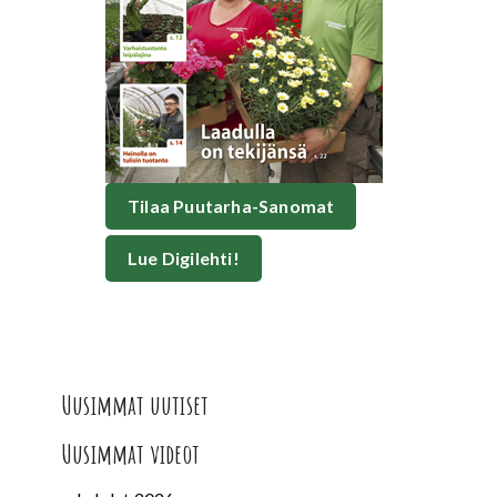
Tilaa Puutarha-Sanomat
Lue Digilehti!
Uusimmat uutiset
Uusimmat videot