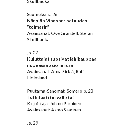
Skullbacka
Suomeksi, s. 26
Närpiön Vihannes sai uuden
”toimarin”
Avainsanat: Ove Grandell, Stefan
Skullbacka
, s. 27
Kuluttajat suosivat lähikauppaa
nopeassa asioinnissa
Avainsanat: Anna Sirkiä, Ralf
Holmlund
Puutarha-Sanomat: Somero, s. 28
Tutkitusti turvallista!
Kirjoittaja: Juhani Piirainen
Avainsanat: Asmo Saarinen
, s. 29