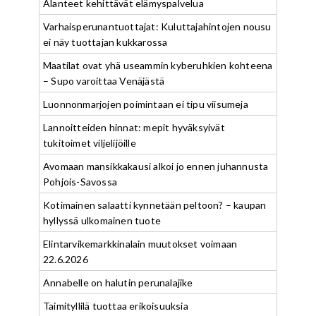
Alanteet kehittävät elämyspalvelua
Varhaisperunantuottajat: Kuluttajahintojen nousu
ei näy tuottajan kukkarossa
Maatilat ovat yhä useammin kyberuhkien kohteena
– Supo varoittaa Venäjästä
Luonnonmarjojen poimintaan ei tipu viisumeja
Lannoitteiden hinnat: mepit hyväksyivät
tukitoimet viljelijöille
Avomaan mansikkakausi alkoi jo ennen juhannusta
Pohjois-Savossa
Kotimainen salaatti kynnetään peltoon? – kaupan
hyllyssä ulkomainen tuote
Elintarvikemarkkinalain muutokset voimaan
22.6.2026
Annabelle on halutin perunalajike
Taimityllilä tuottaa erikoisuuksia