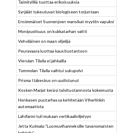
Taimityllilä tuottaa erikoisuuksia
Syrjälät tukeutuvat biologiseen torjuntaan
Ensimmäiset Suonenjoen mansikat myytiin vapuksi
Monipuolisuus on kukkatarhan valtti
Vehviläinen on maan viljelijä
Peuravaara luottaa kausituotantoon
Vierulan Tilalla ei jahkailla
Tommolan Tilalla vaihtui sukupolvi
Prisma Itäkeskus on uudistunut
Kosken Marjat keräsi talvituotannosta kokemusta
Honkasen puutarhassa kehitetään Viherlinkin
automaatiota
Lähifarmi tuli mukaan vertikaaliviljelyyn
Jetta Kulmala:”Luomuvihanneksille tavanomaisten
kohtelu”