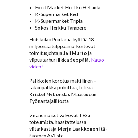
Food Market Herkku Helsinki
K-Supermarket Redi
K-Supermarket Tripla
Sokos Herkku Tampere
Huiskulan Puutarha hyötää 18
miljoonaa tulppaania, kertovat
toimitusjohtaja
Jali Murto
ja
ylipuutarhuri
Ilkka Seppälä.
Katso
video!
Palkkojen korotus maltillinen –
takuupalkka puhuttaa, toteaa
Kristel Nybondas
Maaseudun
Työnantajaliitosta
Viranomaiset valvovat TES:n
toteumista, haastattelussa
ylitarkastaja
Merja Laakkonen
Itä-
Suomen AVI:sta