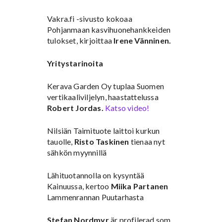
Vakra.fi -sivusto kokoaa
Pohjanmaan kasvihuonehankkeiden
tulokset, kirjoittaa
Irene Vänninen.
Yritystarinoita
Kerava Garden Oy tuplaa Suomen
vertikaaliviljelyn, haastattelussa
Robert Jordas.
Katso video!
Nilsiän Taimituote laittoi kurkun
tauolle,
Risto Taskinen
tienaa nyt
sähkön myynnillä
Lähituotannolla on kysyntää
Kainuussa, kertoo
Miika Partanen
Lammenrannan Puutarhasta
Stefan Nordmyr
är profilerad som