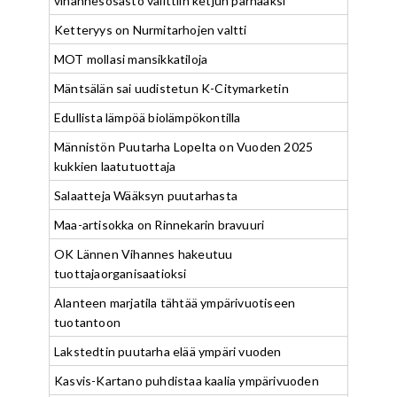
vihannesosasto valittiin ketjun parhaaksi
Ketteryys on Nurmitarhojen valtti
MOT mollasi mansikkatiloja
Mäntsälän sai uudistetun K-Citymarketin
Edullista lämpöä biolämpökontilla
Männistön Puutarha Lopelta on Vuoden 2025
kukkien laatutuottaja
Salaatteja Wääksyn puutarhasta
Maa-artisokka on Rinnekarin bravuuri
OK Lännen Vihannes hakeutuu
tuottajaorganisaatioksi
Alanteen marjatila tähtää ympärivuotiseen
tuotantoon
Lakstedtin puutarha elää ympäri vuoden
Kasvis-Kartano puhdistaa kaalia ympärivuoden