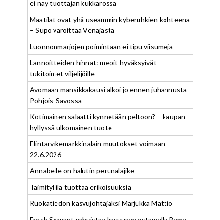
ei näy tuottajan kukkarossa
Maatilat ovat yhä useammin kyberuhkien kohteena
– Supo varoittaa Venäjästä
Luonnonmarjojen poimintaan ei tipu viisumeja
Lannoitteiden hinnat: mepit hyväksyivät
tukitoimet viljelijöille
Avomaan mansikkakausi alkoi jo ennen juhannusta
Pohjois-Savossa
Kotimainen salaatti kynnetään peltoon? – kaupan
hyllyssä ulkomainen tuote
Elintarvikemarkkinalain muutokset voimaan
22.6.2026
Annabelle on halutin perunalajike
Taimityllilä tuottaa erikoisuuksia
Ruokatiedon kasvujohtajaksi Marjukka Mattio
Fresh Servant vahvistaa kasvuaan ostamalla Bama