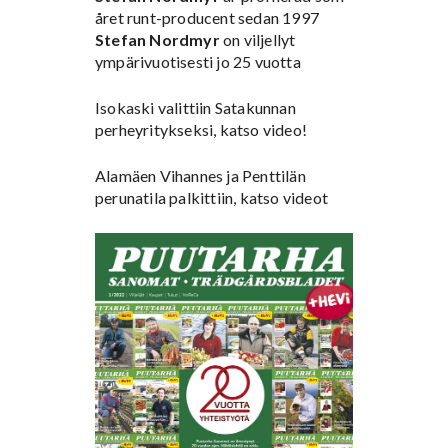
året runt-producent sedan 1997
Stefan Nordmyr
on viljellyt
ympärivuotisesti jo 25 vuotta
Isokaski valittiin Satakunnan
perheyritykseksi, katso video!
Alamäen Vihannes ja Penttilän
perunatila palkittiin, katso videot