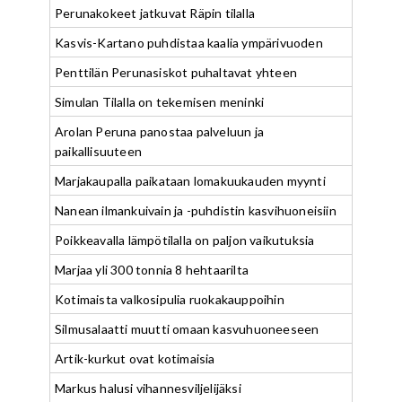
Perunakokeet jatkuvat Räpin tilalla
Kasvis-Kartano puhdistaa kaalia ympärivuoden
Penttilän Perunasiskot puhaltavat yhteen
Simulan Tilalla on tekemisen meninki
Arolan Peruna panostaa palveluun ja
paikallisuuteen
Marjakaupalla paikataan lomakuukauden myynti
Nanean ilmankuivain ja -puhdistin kasvihuoneisiin
Poikkeavalla lämpötilalla on paljon vaikutuksia
Marjaa yli 300 tonnia 8 hehtaarilta
Kotimaista valkosipulia ruokakauppoihin
Silmusalaatti muutti omaan kasvuhuoneeseen
Artik-kurkut ovat kotimaisia
Markus halusi vihannesviljelijäksi