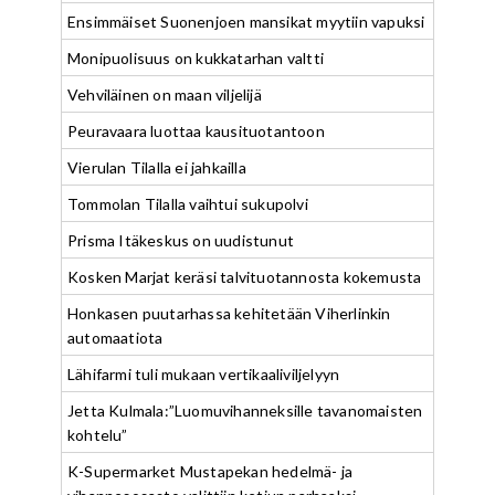
Ensimmäiset Suonenjoen mansikat myytiin vapuksi
Monipuolisuus on kukkatarhan valtti
Vehviläinen on maan viljelijä
Peuravaara luottaa kausituotantoon
Vierulan Tilalla ei jahkailla
Tommolan Tilalla vaihtui sukupolvi
Prisma Itäkeskus on uudistunut
Kosken Marjat keräsi talvituotannosta kokemusta
Honkasen puutarhassa kehitetään Viherlinkin
automaatiota
Lähifarmi tuli mukaan vertikaaliviljelyyn
Jetta Kulmala:”Luomuvihanneksille tavanomaisten
kohtelu”
K-Supermarket Mustapekan hedelmä- ja