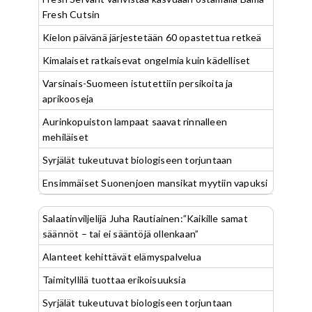
Fresh Cutsin
Kielon päivänä järjestetään 60 opastettua retkeä
Kimalaiset ratkaisevat ongelmia kuin kädelliset
Varsinais-Suomeen istutettiin persikoita ja
aprikooseja
Aurinkopuiston lampaat saavat rinnalleen
mehiläiset
Syrjälät tukeutuvat biologiseen torjuntaan
Ensimmäiset Suonenjoen mansikat myytiin vapuksi
Salaatinviljelijä Juha Rautiainen:”Kaikille samat
säännöt – tai ei sääntöjä ollenkaan”
Alanteet kehittävät elämyspalvelua
Taimityllilä tuottaa erikoisuuksia
Syrjälät tukeutuvat biologiseen torjuntaan