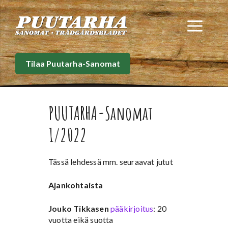
Siirry
sisältöön
Val
Tilaa Puutarha-Sanomat
PUUTARHA-Sanomat
1/2022
Tässä lehdessä mm. seuraavat jutut
Ajankohtaista
Jouko Tikkasen
pääkirjoitus
: 20
vuotta eikä suotta