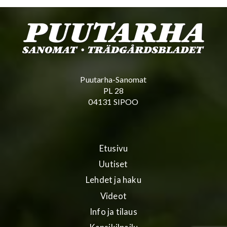
Puutarha-Sanomat
PL 28
04131 SIPOO
Etusivu
Uutiset
Lehdet ja haku
Videot
Info ja tilaus