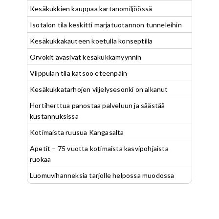
Kesäkukkien kauppaa kartanomiljöössä
Isotalon tila keskitti marjatuotannon tunneleihin
Kesäkukkakauteen koetulla konseptilla
Orvokit avasivat kesäkukkamyynnin
Vilppulan tila katsoo eteenpäin
Kesäkukkatarhojen viljelysesonki on alkanut
Hortiherttua panostaa palveluun ja säästää
kustannuksissa
Kotimaista ruusua Kangasalta
Apetit – 75 vuotta kotimaista kasvipohjaista
ruokaa
Luomuvihanneksia tarjolle helpossa muodossa