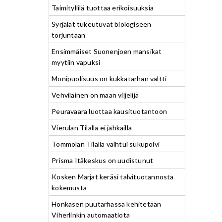
Taimityllilä tuottaa erikoisuuksia
Syrjälät tukeutuvat biologiseen
torjuntaan
Ensimmäiset Suonenjoen mansikat
myytiin vapuksi
Monipuolisuus on kukkatarhan valtti
Vehviläinen on maan viljelijä
Peuravaara luottaa kausituotantoon
Vierulan Tilalla ei jahkailla
Tommolan Tilalla vaihtui sukupolvi
Prisma Itäkeskus on uudistunut
Kosken Marjat keräsi talvituotannosta
kokemusta
Honkasen puutarhassa kehitetään
Viherlinkin automaatiota