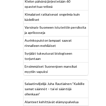
Kielon päivänä järjestetään 60
opastettua retkeä
Kimalaiset ratkaisevat ongelmia kuin
kädelliset
Varsinais-Suomeen istutettiin persikoita
ja aprikooseja
Aurinkopuiston lampaat saavat
rinnalleen mehiläiset
Syrjälät tukeutuvat biologiseen
torjuntaan
Ensimmäiset Suonenjoen mansikat
myytiin vapuksi
Salaatinviljelijä Juha Rautiainen:”Kaikille
samat säännöt – tai ei sääntöjä
ollenkaan”
Alanteet kehittävät elämyspalvelua