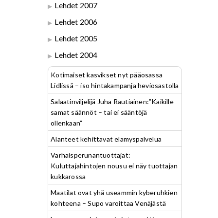
Lehdet 2007
Lehdet 2006
Lehdet 2005
Lehdet 2004
Kotimaiset kasvikset nyt pääosassa
Lidlissä – iso hintakampanja heviosastolla
Salaatinviljelijä Juha Rautiainen:”Kaikille
samat säännöt – tai ei sääntöjä
ollenkaan”
Alanteet kehittävät elämyspalvelua
Varhaisperunantuottajat:
Kuluttajahintojen nousu ei näy tuottajan
kukkarossa
Maatilat ovat yhä useammin kyberuhkien
kohteena – Supo varoittaa Venäjästä