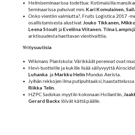
Helmiseminaarissa todettua: Kotimaisilla mansikan
Seminaarissa puhuivat mm.
Kari Komulainen, Sail
Onko vientiin valmiutta?, Fruits Logistica 2017 -m
osallistumisesta alustivat
Jouko Tikkanen, Mikk
Leena Stoult
ja
Eveliina Viitanen. Tiina Lampisj
arktisuudesta haettavan vientivalttia.
Yritysuutisia
Wikmans Plantskola: Värikkäät perennat ovat mu
Hevi-tuotteille ja kukille lisää säilyvyyttä Airocide
Luhanka
ja
Markku Helin
Mundus Aerista.
Jylhän rekkojen ilma putipuhtaaksi, haastatteluss
Riikka Telin
.
HZPC Sadokas myytiin kokonaan Hollantiin,
Jaak
Gerard Backx
löivät kättä päälle.