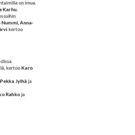
taimilla on imua.
a Karhu.
essuihin
o Nummi, Anna-
ärvi
kertoo
odissa
llä, kertoo
Karo
a
Pekka Jylhä
ja
ko Rahko
ja