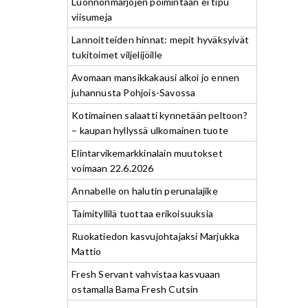
Luonnonmarjojen poimintaan ei tipu
viisumeja
Lannoitteiden hinnat: mepit hyväksyivät
tukitoimet viljelijöille
Avomaan mansikkakausi alkoi jo ennen
juhannusta Pohjois-Savossa
Kotimainen salaatti kynnetään peltoon?
– kaupan hyllyssä ulkomainen tuote
Elintarvikemarkkinalain muutokset
voimaan 22.6.2026
Annabelle on halutin perunalajike
Taimityllilä tuottaa erikoisuuksia
Ruokatiedon kasvujohtajaksi Marjukka
Mattio
Fresh Servant vahvistaa kasvuaan
ostamalla Bama Fresh Cutsin