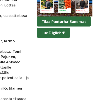
en
luottaa
, haastattelussa
Tilaa Puutarha-Sanomat
Lue Digilehti!
?,
Jarmo
telussa.
Tomi
 Pajunen,
ia Ahlsved.
tajille
päälle
 potentiaalia – ja
ni Kotilainen
oopasta ei saada