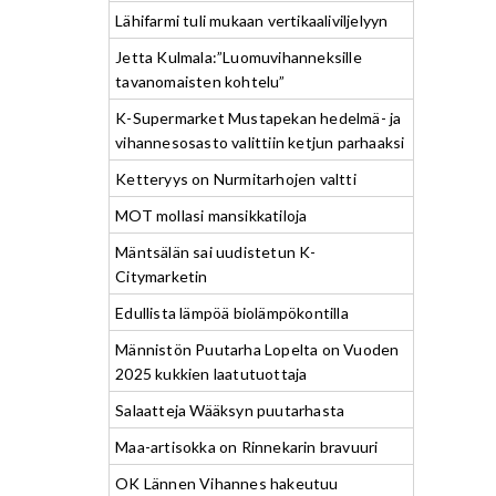
Lähifarmi tuli mukaan vertikaaliviljelyyn
Jetta Kulmala:”Luomuvihanneksille
tavanomaisten kohtelu”
K-Supermarket Mustapekan hedelmä- ja
vihannesosasto valittiin ketjun parhaaksi
Ketteryys on Nurmitarhojen valtti
MOT mollasi mansikkatiloja
Mäntsälän sai uudistetun K-
Citymarketin
Edullista lämpöä biolämpökontilla
Männistön Puutarha Lopelta on Vuoden
2025 kukkien laatutuottaja
Salaatteja Wääksyn puutarhasta
Maa-artisokka on Rinnekarin bravuuri
OK Lännen Vihannes hakeutuu