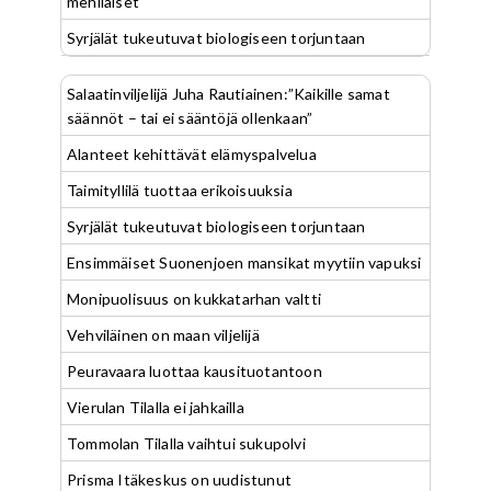
mehiläiset
Syrjälät tukeutuvat biologiseen torjuntaan
Salaatinviljelijä Juha Rautiainen:”Kaikille samat
säännöt – tai ei sääntöjä ollenkaan”
Alanteet kehittävät elämyspalvelua
Taimityllilä tuottaa erikoisuuksia
Syrjälät tukeutuvat biologiseen torjuntaan
Ensimmäiset Suonenjoen mansikat myytiin vapuksi
Monipuolisuus on kukkatarhan valtti
Vehviläinen on maan viljelijä
Peuravaara luottaa kausituotantoon
Vierulan Tilalla ei jahkailla
Tommolan Tilalla vaihtui sukupolvi
Prisma Itäkeskus on uudistunut