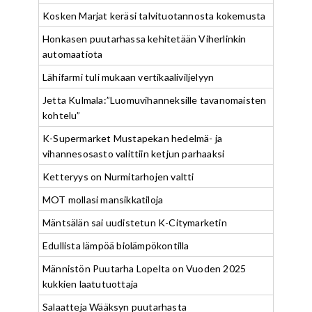
Kosken Marjat keräsi talvituotannosta kokemusta
Honkasen puutarhassa kehitetään Viherlinkin
automaatiota
Lähifarmi tuli mukaan vertikaaliviljelyyn
Jetta Kulmala:”Luomuvihanneksille tavanomaisten
kohtelu”
K-Supermarket Mustapekan hedelmä- ja
vihannesosasto valittiin ketjun parhaaksi
Ketteryys on Nurmitarhojen valtti
MOT mollasi mansikkatiloja
Mäntsälän sai uudistetun K-Citymarketin
Edullista lämpöä biolämpökontilla
Männistön Puutarha Lopelta on Vuoden 2025
kukkien laatutuottaja
Salaatteja Wääksyn puutarhasta