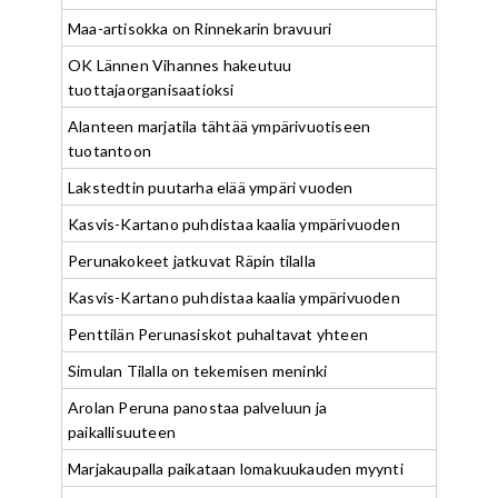
Maa-artisokka on Rinnekarin bravuuri
OK Lännen Vihannes hakeutuu
tuottajaorganisaatioksi
Alanteen marjatila tähtää ympärivuotiseen
tuotantoon
Lakstedtin puutarha elää ympäri vuoden
Kasvis-Kartano puhdistaa kaalia ympärivuoden
Perunakokeet jatkuvat Räpin tilalla
Kasvis-Kartano puhdistaa kaalia ympärivuoden
Penttilän Perunasiskot puhaltavat yhteen
Simulan Tilalla on tekemisen meninki
Arolan Peruna panostaa palveluun ja
paikallisuuteen
Marjakaupalla paikataan lomakuukauden myynti