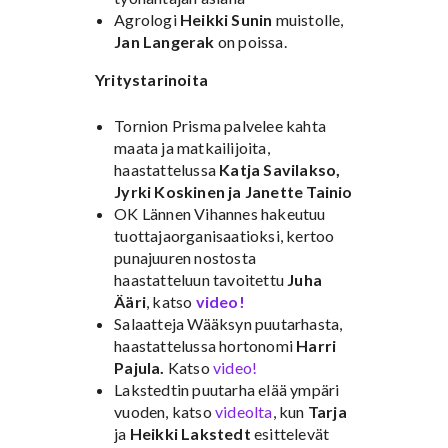
Agrologi
Heikki Sunin
muistolle,
Jan Langerak
on poissa.
Yritystarinoita
Tornion Prisma palvelee kahta
maata ja matkailijoita,
haastattelussa
Katja Savilakso,
Jyrki Koskinen ja Janette Tainio
OK Lännen Vihannes hakeutuu
tuottajaorganisaatioksi, kertoo
punajuuren nostosta
haastatteluun tavoitettu
Juha
Ääri
, katso
video!
Salaatteja Wääksyn puutarhasta,
haastattelussa hortonomi
Harri
Pajula.
Katso
video!
Lakstedtin puutarha elää ympäri
vuoden, katso
videolta
, kun
Tarja
ja
Heikki Lakstedt
esittelevät