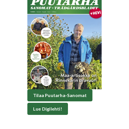
Tilaa Puutarha-Sanomat
Lue Digilehti!