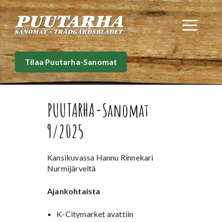
Siirry
sisältöön
Val
Tilaa Puutarha-Sanomat
PUUTARHA-Sanomat
9/2025
Kansikuvassa Hannu Rinnekari
Nurmijärveltä
Ajankohtaista
K-Citymarket avattiin