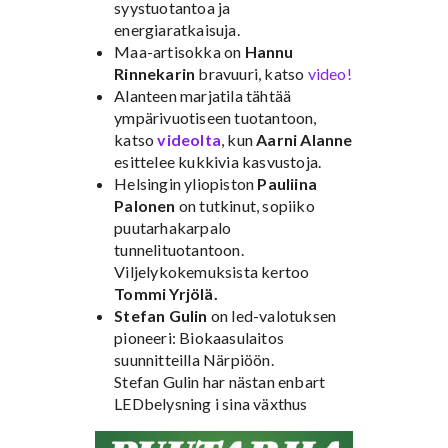
syystuotantoa ja
energiaratkaisuja.
Maa-artisokka on
Hannu
Rinnekarin
bravuuri, katso
video!
Alanteen marjatila tähtää
ympärivuotiseen tuotantoon,
katso
videolta
, kun
Aarni Alanne
esittelee kukkivia kasvustoja.
Helsingin yliopiston
Pauliina
Palonen
on tutkinut, sopiiko
puutarhakarpalo
tunnelituotantoon.
Viljelykokemuksista kertoo
Tommi Yrjölä.
Stefan Gulin
on led-valotuksen
pioneeri: Biokaasulaitos
suunnitteilla Närpiöön.
Stefan Gulin har nästan enbart
LEDbelysning i sina växthus