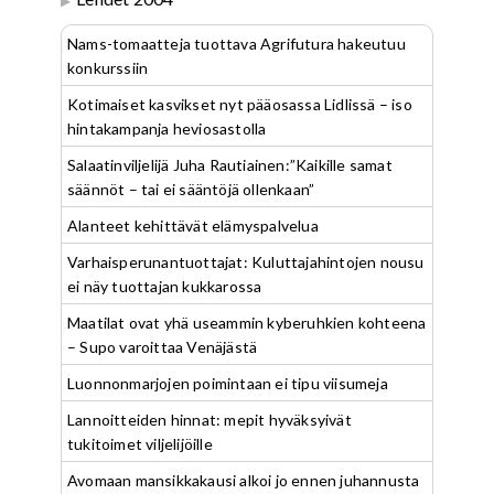
Nams-tomaatteja tuottava Agrifutura hakeutuu
konkurssiin
Kotimaiset kasvikset nyt pääosassa Lidlissä – iso
hintakampanja heviosastolla
Salaatinviljelijä Juha Rautiainen:”Kaikille samat
säännöt – tai ei sääntöjä ollenkaan”
Alanteet kehittävät elämyspalvelua
Varhaisperunantuottajat: Kuluttajahintojen nousu
ei näy tuottajan kukkarossa
Maatilat ovat yhä useammin kyberuhkien kohteena
– Supo varoittaa Venäjästä
Luonnonmarjojen poimintaan ei tipu viisumeja
Lannoitteiden hinnat: mepit hyväksyivät
tukitoimet viljelijöille
Avomaan mansikkakausi alkoi jo ennen juhannusta