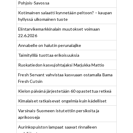
Pohjois-Savossa
Kotimainen salaatti kynnetään peltoon? – kaupan
hyllyssä ulkomainen tuote
Elintarvikemarkkinalain muutokset voimaan
22.6.2026
Annabelle on halutin perunalajike
Taimityllilä tuottaa erikoisuuksia
Ruokatiedon kasvujohtajaksi Marjukka Mattio
Fresh Servant vahvistaa kasvuaan ostamalla Bama
Fresh Cutsin
Kielon päivänä järjestetään 60 opastettua retkeä
Kimalaiset ratkaisevat ongelmia kuin kädelliset
Varsinais-Suomeen istutettiin persikoita ja
aprikooseja
Aurinkopuiston lampaat saavat rinnalleen