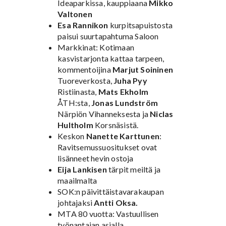
Ideaparkissa, kauppiaana
Mikko
Valtonen
Esa Rannikon
kurpitsapuistosta
paisui suurtapahtuma Saloon
Markkinat: Kotimaan
kasvistarjonta kattaa tarpeen,
kommentoijina
Marjut Soininen
Tuoreverkosta,
Juha Pyy
Ristiinasta,
Mats Ekholm
ÅTH:sta,
Jonas Lundström
Närpiön Vihanneksesta ja
Niclas
Hultholm
Korsnäsistä.
Keskon
Nanette Karttunen
:
Ravitsemussuositukset ovat
lisänneet hevin ostoja
Eija Lankisen
tärpit meiltä ja
maailmalta
SOK:n päivittäistavarakaupan
johtajaksi
Antti Oksa.
MTA 80 vuotta: Vastuullisen
työnantajan asialla