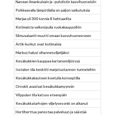
Nanean ilmankuivain ja -puhdistin kasvihuoneisiin
Poikkeavalla lämpötilalla on paljon vaikutuksia
Marjaa yli 300 tonnia 8 hehtaarilta
Kotimaista valkosipulia ruokakauppoihin
Silmusalaatti muutti omaan kasvuhuoneeseen
Artik-kurkut ovat kotimaisia
Markus halusi vihannesviljelijäksi
Kesäkukkien kauppaa kartanomiljöössä
Isotalon tila keskitti marjatuotannon tunneleihin
Kesäkukkakauteen koetulla konseptilla
Orvokit avasivat kesäkukkamyynnin
Vilppulan tila katsoo eteenpäin
Kesäkukkatarhojen viljelysesonki on alkanut
Hortiherttua panostaa palveluun ja säästää