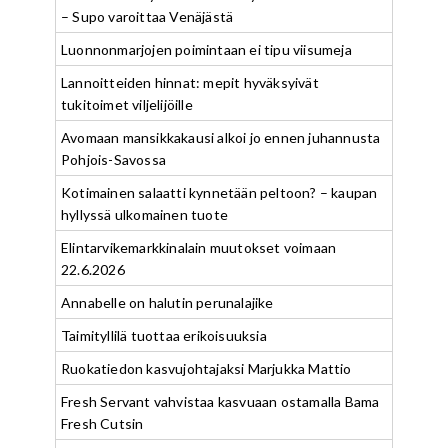
– Supo varoittaa Venäjästä
Luonnonmarjojen poimintaan ei tipu viisumeja
Lannoitteiden hinnat: mepit hyväksyivät
tukitoimet viljelijöille
Avomaan mansikkakausi alkoi jo ennen juhannusta
Pohjois-Savossa
Kotimainen salaatti kynnetään peltoon? – kaupan
hyllyssä ulkomainen tuote
Elintarvikemarkkinalain muutokset voimaan
22.6.2026
Annabelle on halutin perunalajike
Taimityllilä tuottaa erikoisuuksia
Ruokatiedon kasvujohtajaksi Marjukka Mattio
Fresh Servant vahvistaa kasvuaan ostamalla Bama
Fresh Cutsin