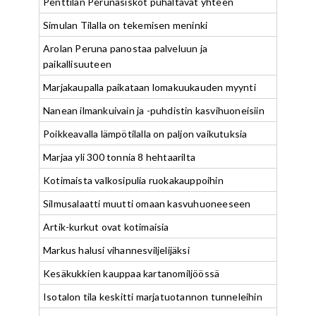
Penttilän Perunasiskot puhaltavat yhteen
Simulan Tilalla on tekemisen meninki
Arolan Peruna panostaa palveluun ja
paikallisuuteen
Marjakaupalla paikataan lomakuukauden myynti
Nanean ilmankuivain ja -puhdistin kasvihuoneisiin
Poikkeavalla lämpötilalla on paljon vaikutuksia
Marjaa yli 300 tonnia 8 hehtaarilta
Kotimaista valkosipulia ruokakauppoihin
Silmusalaatti muutti omaan kasvuhuoneeseen
Artik-kurkut ovat kotimaisia
Markus halusi vihannesviljelijäksi
Kesäkukkien kauppaa kartanomiljöössä
Isotalon tila keskitti marjatuotannon tunneleihin