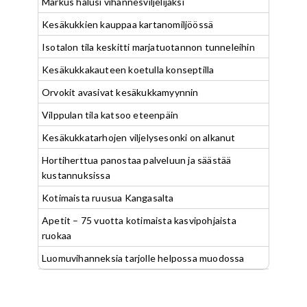
Markus halusi vihannesviljelijäksi
Kesäkukkien kauppaa kartanomiljöössä
Isotalon tila keskitti marjatuotannon tunneleihin
Kesäkukkakauteen koetulla konseptilla
Orvokit avasivat kesäkukkamyynnin
Vilppulan tila katsoo eteenpäin
Kesäkukkatarhojen viljelysesonki on alkanut
Hortiherttua panostaa palveluun ja säästää
kustannuksissa
Kotimaista ruusua Kangasalta
Apetit – 75 vuotta kotimaista kasvipohjaista
ruokaa
Luomuvihanneksia tarjolle helpossa muodossa