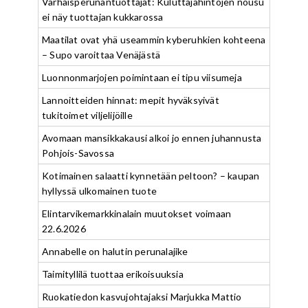
Varhaisperunantuottajat: Kuluttajahintojen nousu
ei näy tuottajan kukkarossa
Maatilat ovat yhä useammin kyberuhkien kohteena
– Supo varoittaa Venäjästä
Luonnonmarjojen poimintaan ei tipu viisumeja
Lannoitteiden hinnat: mepit hyväksyivät
tukitoimet viljelijöille
Avomaan mansikkakausi alkoi jo ennen juhannusta
Pohjois-Savossa
Kotimainen salaatti kynnetään peltoon? – kaupan
hyllyssä ulkomainen tuote
Elintarvikemarkkinalain muutokset voimaan
22.6.2026
Annabelle on halutin perunalajike
Taimityllilä tuottaa erikoisuuksia
Ruokatiedon kasvujohtajaksi Marjukka Mattio