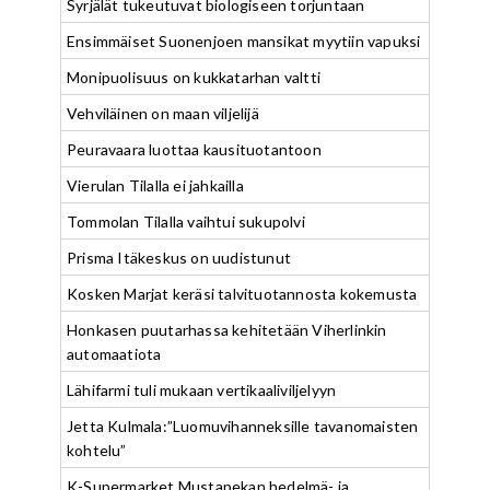
Syrjälät tukeutuvat biologiseen torjuntaan
Ensimmäiset Suonenjoen mansikat myytiin vapuksi
Monipuolisuus on kukkatarhan valtti
Vehviläinen on maan viljelijä
Peuravaara luottaa kausituotantoon
Vierulan Tilalla ei jahkailla
Tommolan Tilalla vaihtui sukupolvi
Prisma Itäkeskus on uudistunut
Kosken Marjat keräsi talvituotannosta kokemusta
Honkasen puutarhassa kehitetään Viherlinkin
automaatiota
Lähifarmi tuli mukaan vertikaaliviljelyyn
Jetta Kulmala:”Luomuvihanneksille tavanomaisten
kohtelu”
K-Supermarket Mustapekan hedelmä- ja