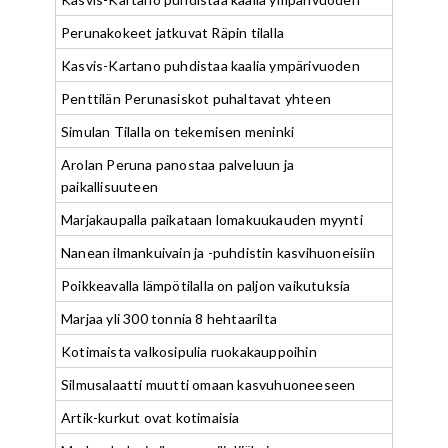
Perunakokeet jatkuvat Räpin tilalla
Kasvis-Kartano puhdistaa kaalia ympärivuoden
Penttilän Perunasiskot puhaltavat yhteen
Simulan Tilalla on tekemisen meninki
Arolan Peruna panostaa palveluun ja
paikallisuuteen
Marjakaupalla paikataan lomakuukauden myynti
Nanean ilmankuivain ja -puhdistin kasvihuoneisiin
Poikkeavalla lämpötilalla on paljon vaikutuksia
Marjaa yli 300 tonnia 8 hehtaarilta
Kotimaista valkosipulia ruokakauppoihin
Silmusalaatti muutti omaan kasvuhuoneeseen
Artik-kurkut ovat kotimaisia