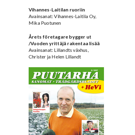
Vihannes-Laitilan ruoriin
Avainsanat: Vihannes-Laitila Oy,
Mika Puotunen
Årets företagare bygger ut
/Vuoden yrittäjä rakentaa lisää
Avainsanat: Lillandts växhus,
Christer ja Helen Lillandt