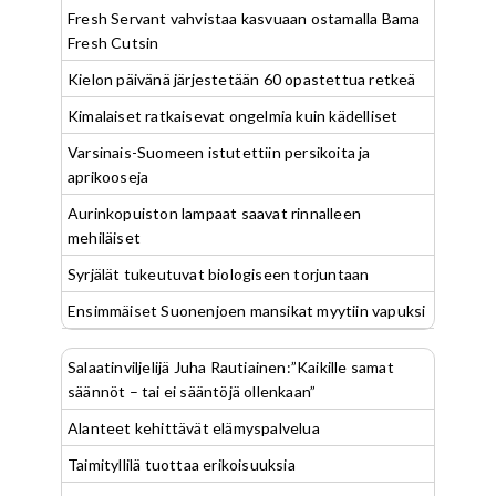
Fresh Servant vahvistaa kasvuaan ostamalla Bama
Fresh Cutsin
Kielon päivänä järjestetään 60 opastettua retkeä
Kimalaiset ratkaisevat ongelmia kuin kädelliset
Varsinais-Suomeen istutettiin persikoita ja
aprikooseja
Aurinkopuiston lampaat saavat rinnalleen
mehiläiset
Syrjälät tukeutuvat biologiseen torjuntaan
Ensimmäiset Suonenjoen mansikat myytiin vapuksi
Salaatinviljelijä Juha Rautiainen:”Kaikille samat
säännöt – tai ei sääntöjä ollenkaan”
Alanteet kehittävät elämyspalvelua
Taimityllilä tuottaa erikoisuuksia