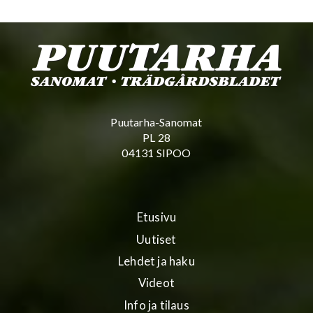
Puutarha-Sanomat
PL 28
04131 SIPOO
Etusivu
Uutiset
Lehdet ja haku
Videot
Info ja tilaus