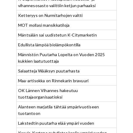
vihannesosasto valittiin ketjun parhaaksi
Ketteryys on Nurmitarhojen valtti
MOT mollasi mansikkatiloja
Mäntsälän sai uudistetun K-Citymarketin
Edullista lämpöä biolämpökontilla
Männistön Puutarha Lopelta on Vuoden 2025
kukkien laatutuottaja
Salaatteja Wääksyn puutarhasta
Maa-artisokka on Rinnekarin bravuuri
OK Lännen Vihannes hakeutuu
tuottajaorganisaatioksi
Alanteen marjatila tähtää ympärivuotiseen
tuotantoon
Lakstedtin puutarha elää ympäri vuoden
Kasvis-Kartano puhdistaa kaalia ympärivuoden