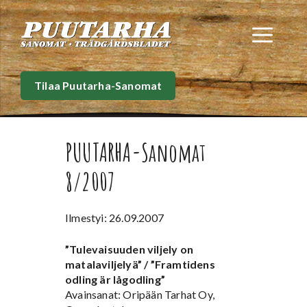
Siirry
sisältöön
Val
Tilaa Puutarha-Sanomat
PUUTARHA-Sanomat
8/2007
Ilmestyi: 26.09.2007
”Tulevaisuuden viljely on
matalaviljelyä” / ”Framtidens
odling är lågodling”
Avainsanat: Oripään Tarhat Oy,