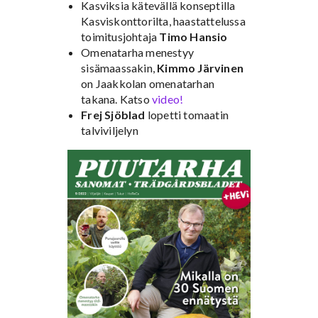
Kasviksia kätevällä konseptilla
Kasviskonttorilta, haastattelussa
toimitusjohtaja
Timo Hansio
Omenatarha menestyy
sisämaassakin,
Kimmo Järvinen
on Jaakkolan omenatarhan
takana. Katso
video!
Frej Sjöblad
lopetti tomaatin
talviviljelyn