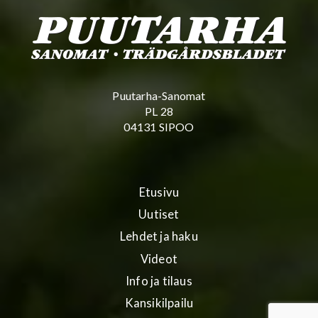
Puutarha-Sanomat
PL 28
04131 SIPOO
Etusivu
Uutiset
Lehdet ja haku
Videot
Info ja tilaus
Kansikilpailu