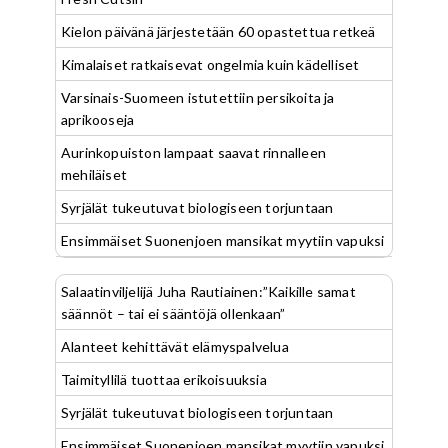
Kielon päivänä järjestetään 60 opastettua retkeä
Kimalaiset ratkaisevat ongelmia kuin kädelliset
Varsinais-Suomeen istutettiin persikoita ja
aprikooseja
Aurinkopuiston lampaat saavat rinnalleen
mehiläiset
Syrjälät tukeutuvat biologiseen torjuntaan
Ensimmäiset Suonenjoen mansikat myytiin vapuksi
Salaatinviljelijä Juha Rautiainen:”Kaikille samat
säännöt – tai ei sääntöjä ollenkaan”
Alanteet kehittävät elämyspalvelua
Taimityllilä tuottaa erikoisuuksia
Syrjälät tukeutuvat biologiseen torjuntaan
Ensimmäiset Suonenjoen mansikat myytiin vapuksi