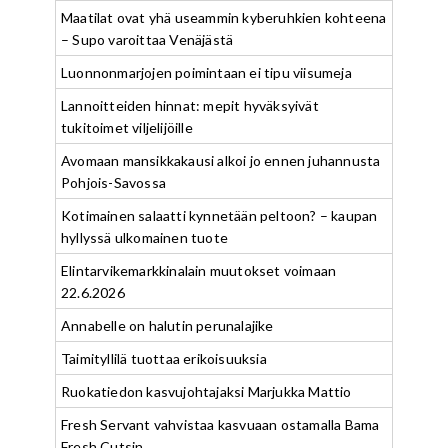
Maatilat ovat yhä useammin kyberuhkien kohteena
– Supo varoittaa Venäjästä
Luonnonmarjojen poimintaan ei tipu viisumeja
Lannoitteiden hinnat: mepit hyväksyivät
tukitoimet viljelijöille
Avomaan mansikkakausi alkoi jo ennen juhannusta
Pohjois-Savossa
Kotimainen salaatti kynnetään peltoon? – kaupan
hyllyssä ulkomainen tuote
Elintarvikemarkkinalain muutokset voimaan
22.6.2026
Annabelle on halutin perunalajike
Taimityllilä tuottaa erikoisuuksia
Ruokatiedon kasvujohtajaksi Marjukka Mattio
Fresh Servant vahvistaa kasvuaan ostamalla Bama
Fresh Cutsin