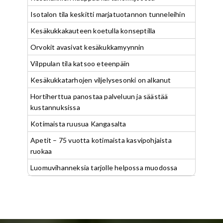
Isotalon tila keskitti marjatuotannon tunneleihin
Kesäkukkakauteen koetulla konseptilla
Orvokit avasivat kesäkukkamyynnin
Vilppulan tila katsoo eteenpäin
Kesäkukkatarhojen viljelysesonki on alkanut
Hortiherttua panostaa palveluun ja säästää
kustannuksissa
Kotimaista ruusua Kangasalta
Apetit – 75 vuotta kotimaista kasvipohjaista
ruokaa
Luomuvihanneksia tarjolle helpossa muodossa