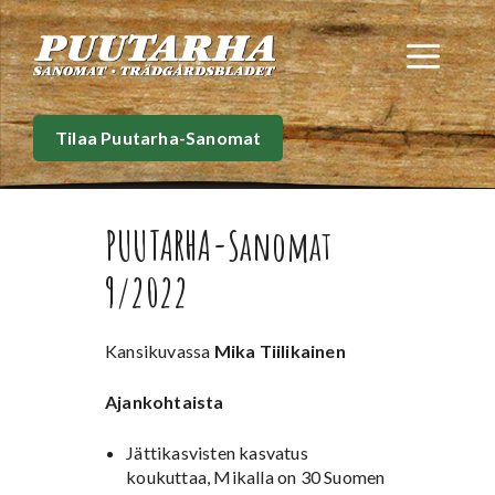
Siirry
sisältöön
Val
Tilaa Puutarha-Sanomat
PUUTARHA-Sanomat
9/2022
Kansikuvassa
Mika Tiilikainen
Ajankohtaista
Jättikasvisten kasvatus
koukuttaa, Mikalla on 30 Suomen