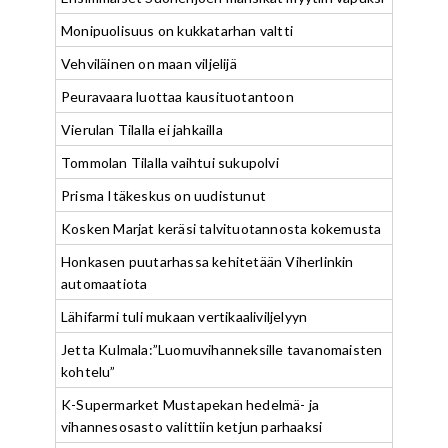
Monipuolisuus on kukkatarhan valtti
Vehviläinen on maan viljelijä
Peuravaara luottaa kausituotantoon
Vierulan Tilalla ei jahkailla
Tommolan Tilalla vaihtui sukupolvi
Prisma Itäkeskus on uudistunut
Kosken Marjat keräsi talvituotannosta kokemusta
Honkasen puutarhassa kehitetään Viherlinkin
automaatiota
Lähifarmi tuli mukaan vertikaaliviljelyyn
Jetta Kulmala:”Luomuvihanneksille tavanomaisten
kohtelu”
K-Supermarket Mustapekan hedelmä- ja
vihannesosasto valittiin ketjun parhaaksi