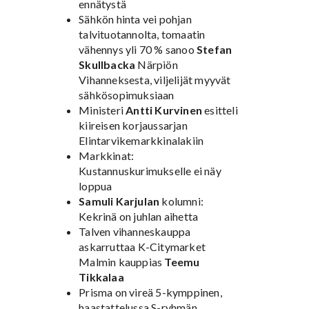
ennätystä
Sähkön hinta vei pohjan
talvituotannolta, tomaatin
vähennys yli 70 % sanoo
Stefan
Skullbacka
Närpiön
Vihanneksesta, viljelijät myyvät
sähkösopimuksiaan
Ministeri
Antti Kurvinen
esitteli
kiireisen korjaussarjan
Elintarvikemarkkinalakiin
Markkinat:
Kustannuskurimukselle ei näy
loppua
Samuli Karjulan
kolumni:
Kekrinä on juhlan aihetta
Talven vihanneskauppa
askarruttaa K-Citymarket
Malmin kauppias
Teemu
Tikkalaa
Prisma on vireä 5-kymppinen,
haastattelussa S-ryhmän