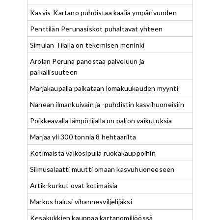
Kasvis-Kartano puhdistaa kaalia ympärivuoden
Penttilän Perunasiskot puhaltavat yhteen
Simulan Tilalla on tekemisen meninki
Arolan Peruna panostaa palveluun ja
paikallisuuteen
Marjakaupalla paikataan lomakuukauden myynti
Nanean ilmankuivain ja -puhdistin kasvihuoneisiin
Poikkeavalla lämpötilalla on paljon vaikutuksia
Marjaa yli 300 tonnia 8 hehtaarilta
Kotimaista valkosipulia ruokakauppoihin
Silmusalaatti muutti omaan kasvuhuoneeseen
Artik-kurkut ovat kotimaisia
Markus halusi vihannesviljelijäksi
Kesäkukkien kauppaa kartanomiljöössä