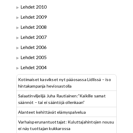
Lehdet 2010
Lehdet 2009
Lehdet 2008
Lehdet 2007
Lehdet 2006
Lehdet 2005
Lehdet 2004
Kotimaiset kasvikset nyt pääosassa Lidlissä – iso
hintakampanja heviosastolla
Salaatinviljelijä Juha Rautiainen:”Kaikille samat
säännöt – tai ei sääntöjä ollenkaan”
Alanteet kehittävät elämyspalvelua
Varhaisperunantuottajat: Kuluttajahintojen nousu
ei näy tuottajan kukkarossa