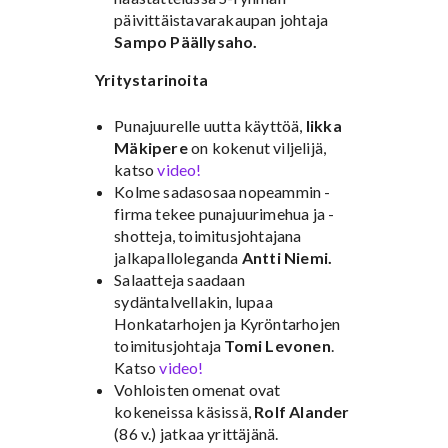
päivittäistavarakaupan johtaja
Sampo Päällysaho.
Yritystarinoita
Punajuurelle uutta käyttöä,
Iikka
Mäkipere
on kokenut viljelijä,
katso
video!
Kolme sadasosaa nopeammin -
firma tekee punajuurimehua ja -
shotteja, toimitusjohtajana
jalkapalloleganda
Antti Niemi.
Salaatteja saadaan
sydäntalvellakin, lupaa
Honkatarhojen ja Kyröntarhojen
toimitusjohtaja
Tomi Levonen
.
Katso
video!
Vohloisten omenat ovat
kokeneissa käsissä,
Rolf Alander
(86 v.) jatkaa yrittäjänä.