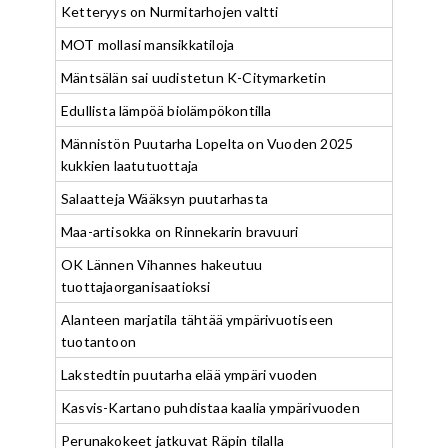
Ketteryys on Nurmitarhojen valtti
MOT mollasi mansikkatiloja
Mäntsälän sai uudistetun K-Citymarketin
Edullista lämpöä biolämpökontilla
Männistön Puutarha Lopelta on Vuoden 2025
kukkien laatutuottaja
Salaatteja Wääksyn puutarhasta
Maa-artisokka on Rinnekarin bravuuri
OK Lännen Vihannes hakeutuu
tuottajaorganisaatioksi
Alanteen marjatila tähtää ympärivuotiseen
tuotantoon
Lakstedtin puutarha elää ympäri vuoden
Kasvis-Kartano puhdistaa kaalia ympärivuoden
Perunakokeet jatkuvat Räpin tilalla