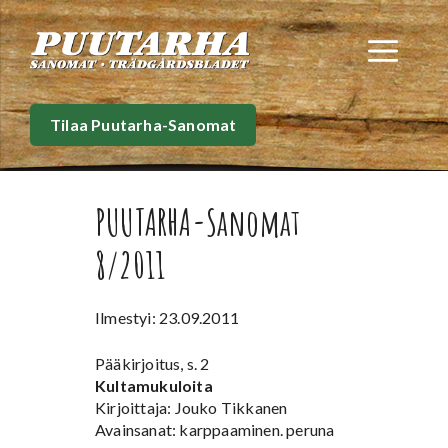
Siirry
sisältöön
Val
Tilaa Puutarha-Sanomat
PUUTARHA-Sanomat
8/2011
Ilmestyi: 23.09.2011
Pääkirjoitus, s. 2
Kultamukuloita
Kirjoittaja: Jouko Tikkanen
Avainsanat: karppaaminen. peruna