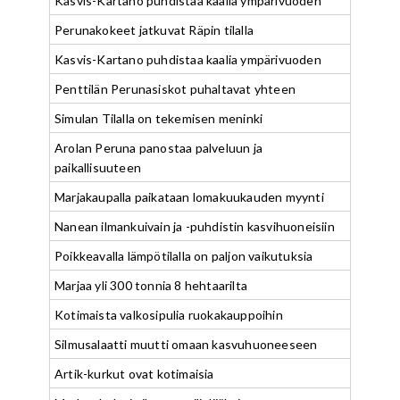
Kasvis-Kartano puhdistaa kaalia ympärivuoden
Perunakokeet jatkuvat Räpin tilalla
Kasvis-Kartano puhdistaa kaalia ympärivuoden
Penttilän Perunasiskot puhaltavat yhteen
Simulan Tilalla on tekemisen meninki
Arolan Peruna panostaa palveluun ja
paikallisuuteen
Marjakaupalla paikataan lomakuukauden myynti
Nanean ilmankuivain ja -puhdistin kasvihuoneisiin
Poikkeavalla lämpötilalla on paljon vaikutuksia
Marjaa yli 300 tonnia 8 hehtaarilta
Kotimaista valkosipulia ruokakauppoihin
Silmusalaatti muutti omaan kasvuhuoneeseen
Artik-kurkut ovat kotimaisia