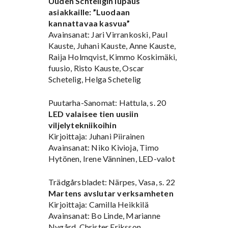
Uuden Schteligin lupaus
asiakkaille: ”Luodaan
kannattavaa kasvua”
Avainsanat: Jari Virrankoski, Paul
Kauste, Juhani Kauste, Anne Kauste,
Raija Holmqvist, Kimmo Koskimäki,
fuusio, Risto Kauste, Oscar
Schetelig, Helga Schetelig
Puutarha-Sanomat: Hattula, s. 20
LED valaisee tien uusiin
viljelytekniikoihin
Kirjoittaja: Juhani Piirainen
Avainsanat: Niko Kivioja, Timo
Hytönen, Irene Vänninen, LED-valot
Trädgårsbladet: Närpes, Vasa, s. 22
Martens avslutar verksamheten
Kirjoittaja: Camilla Heikkilä
Avainsanat: Bo Linde, Marianne
Nygård, Christer Eriksson,