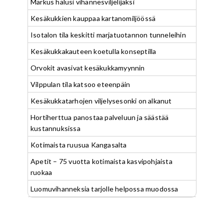
Markus halusi vihannesviljelijäksi
Kesäkukkien kauppaa kartanomiljöössä
Isotalon tila keskitti marjatuotannon tunneleihin
Kesäkukkakauteen koetulla konseptilla
Orvokit avasivat kesäkukkamyynnin
Vilppulan tila katsoo eteenpäin
Kesäkukkatarhojen viljelysesonki on alkanut
Hortiherttua panostaa palveluun ja säästää
kustannuksissa
Kotimaista ruusua Kangasalta
Apetit – 75 vuotta kotimaista kasvipohjaista
ruokaa
Luomuvihanneksia tarjolle helpossa muodossa