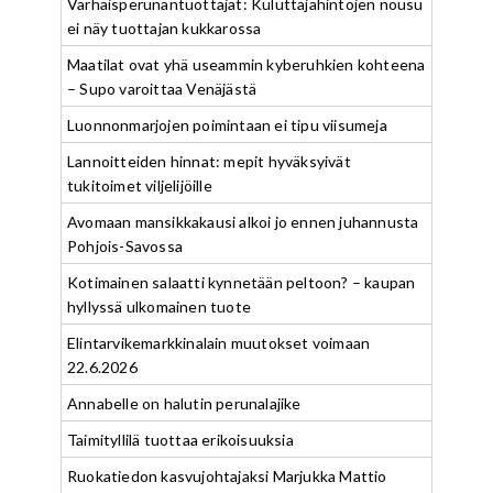
Varhaisperunantuottajat: Kuluttajahintojen nousu
ei näy tuottajan kukkarossa
Maatilat ovat yhä useammin kyberuhkien kohteena
– Supo varoittaa Venäjästä
Luonnonmarjojen poimintaan ei tipu viisumeja
Lannoitteiden hinnat: mepit hyväksyivät
tukitoimet viljelijöille
Avomaan mansikkakausi alkoi jo ennen juhannusta
Pohjois-Savossa
Kotimainen salaatti kynnetään peltoon? – kaupan
hyllyssä ulkomainen tuote
Elintarvikemarkkinalain muutokset voimaan
22.6.2026
Annabelle on halutin perunalajike
Taimityllilä tuottaa erikoisuuksia
Ruokatiedon kasvujohtajaksi Marjukka Mattio