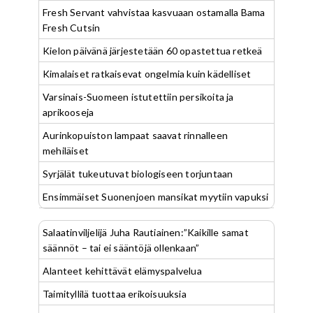
Fresh Servant vahvistaa kasvuaan ostamalla Bama
Fresh Cutsin
Kielon päivänä järjestetään 60 opastettua retkeä
Kimalaiset ratkaisevat ongelmia kuin kädelliset
Varsinais-Suomeen istutettiin persikoita ja
aprikooseja
Aurinkopuiston lampaat saavat rinnalleen
mehiläiset
Syrjälät tukeutuvat biologiseen torjuntaan
Ensimmäiset Suonenjoen mansikat myytiin vapuksi
Salaatinviljelijä Juha Rautiainen:”Kaikille samat
säännöt – tai ei sääntöjä ollenkaan”
Alanteet kehittävät elämyspalvelua
Taimityllilä tuottaa erikoisuuksia