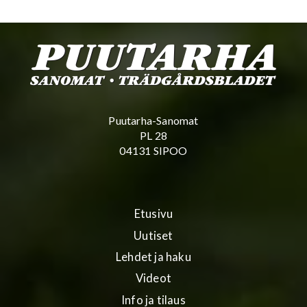
Puutarha-Sanomat
PL 28
04131 SIPOO
Etusivu
Uutiset
Lehdet ja haku
Videot
Info ja tilaus