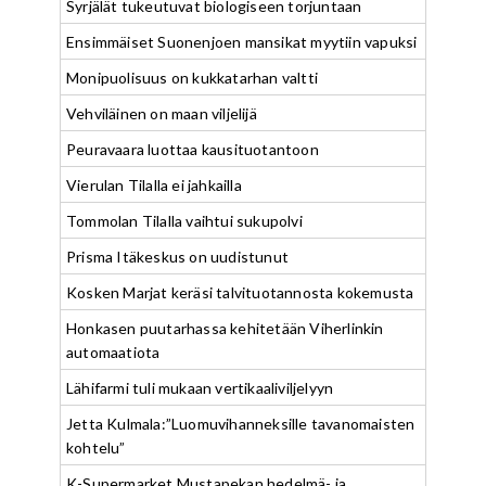
Syrjälät tukeutuvat biologiseen torjuntaan
Ensimmäiset Suonenjoen mansikat myytiin vapuksi
Monipuolisuus on kukkatarhan valtti
Vehviläinen on maan viljelijä
Peuravaara luottaa kausituotantoon
Vierulan Tilalla ei jahkailla
Tommolan Tilalla vaihtui sukupolvi
Prisma Itäkeskus on uudistunut
Kosken Marjat keräsi talvituotannosta kokemusta
Honkasen puutarhassa kehitetään Viherlinkin
automaatiota
Lähifarmi tuli mukaan vertikaaliviljelyyn
Jetta Kulmala:”Luomuvihanneksille tavanomaisten
kohtelu”
K-Supermarket Mustapekan hedelmä- ja