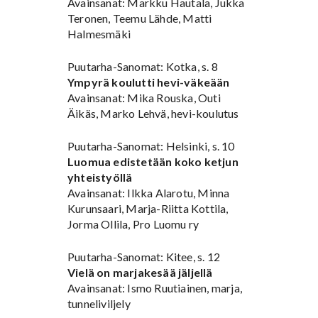
Avainsanat: Markku Hautala, Jukka
Teronen, Teemu Lähde, Matti
Halmesmäki
Puutarha-Sanomat: Kotka, s. 8
Ympyrä koulutti hevi-väkeään
Avainsanat: Mika Rouska, Outi
Äikäs, Marko Lehvä, hevi-koulutus
Puutarha-Sanomat: Helsinki, s. 10
Luomua edistetään koko ketjun
yhteistyöllä
Avainsanat: Ilkka Alarotu, Minna
Kurunsaari, Marja-Riitta Kottila,
Jorma Ollila, Pro Luomu ry
Puutarha-Sanomat: Kitee, s. 12
Vielä on marjakesää jäljellä
Avainsanat: Ismo Ruutiainen, marja,
tunneliviljely