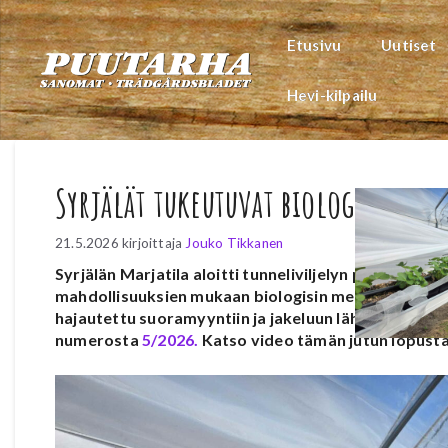
Siirry
sisältöön
Etusivu
Uutiset
Hevi-kilpailu
Syrjälät tukeutuvat biologiseen t
21.5.2026
kirjoittaja
Jouko Tikkanen
Syrjälän Marjatila aloitti tunneliviljelyn pari vuotta
mahdollisuuksien mukaan biologisin menetelmin ja s
hajautettu suoramyyntiin ja jakeluun lähitienoon ka
numerosta
5/2026.
Katso video tämän jutun lopusta