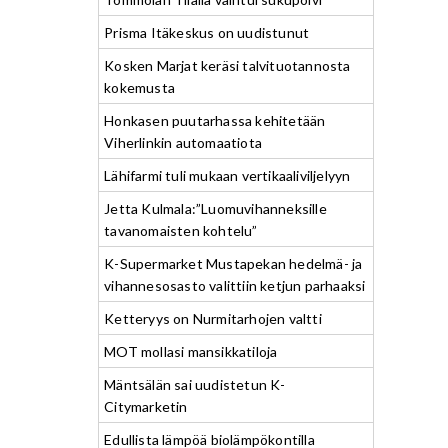
Prisma Itäkeskus on uudistunut
Kosken Marjat keräsi talvituotannosta
kokemusta
Honkasen puutarhassa kehitetään
Viherlinkin automaatiota
Lähifarmi tuli mukaan vertikaaliviljelyyn
Jetta Kulmala:”Luomuvihanneksille
tavanomaisten kohtelu”
K-Supermarket Mustapekan hedelmä- ja
vihannesosasto valittiin ketjun parhaaksi
Ketteryys on Nurmitarhojen valtti
MOT mollasi mansikkatiloja
Mäntsälän sai uudistetun K-
Citymarketin
Edullista lämpöä biolämpökontilla