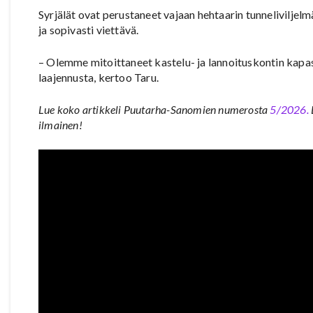
Syrjälät ovat perustaneet vajaan hehtaarin tunneliviljelm
ja sopivasti viettävä.
– Olemme mitoittaneet kastelu- ja lannoituskontin kapas
laajennusta, kertoo Taru.
Lue koko artikkeli Puutarha-Sanomien numerosta
5/2026.
ilmainen!