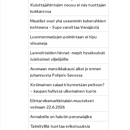
Kuluttajahintojen nousu ei näy tuottajan
kukkarossa
Maatilat ovat yhä useammin kyberuhkien
kohteena – Supo varoittaa Venäjästä
Luonnonmarjojen poimintaan ei tipu
viisumeja
Lannoitteiden hinnat: mepit hyväksyivät
tukitoimet viljelijöille
Avomaan mansikkakausi alkoi jo ennen
juhannusta Pohjois-Savossa
Kotimainen salaatti kynnetään peltoon?
– kaupan hyllyssä ulkomainen tuote
Elintarvikemarkkinalain muutokset
voimaan 22.6.2026
Annabelle on halutin perunalajike
Taimityllilä tuottaa erikoisuuksia