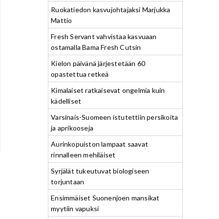
Ruokatiedon kasvujohtajaksi Marjukka
Mattio
Fresh Servant vahvistaa kasvuaan
ostamalla Bama Fresh Cutsin
Kielon päivänä järjestetään 60
opastettua retkeä
Kimalaiset ratkaisevat ongelmia kuin
kädelliset
Varsinais-Suomeen istutettiin persikoita
ja aprikooseja
Aurinkopuiston lampaat saavat
rinnalleen mehiläiset
Syrjälät tukeutuvat biologiseen
torjuntaan
Ensimmäiset Suonenjoen mansikat
myytiin vapuksi