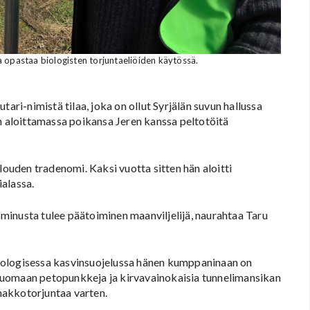
 ja opastaa biologisten torjuntaeliöiden käytössä.
tari-nimistä tilaa, joka on ollut Syrjälän suvun hallussa
on aloittamassa poikansa Jeren kanssa peltotöitä
louden tradenomi. Kaksi vuotta sitten hän aloitti
alassa.
ä minusta tulee päätoiminen maanviljelijä, naurahtaa Taru
 Biologisessa kasvinsuojelussa hänen kumppaninaan on
lle tuomaan petopunkkeja ja kirvavainokaisia tunnelimansikan
nnakkotorjuntaa varten.