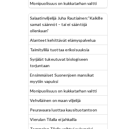
Monipuolisuus on kukkatarhan valtti
Salaatinviljelijä Juha Rautiainen:”Kaikille
samat säännöt – tai ei sääntöjä
ollenkaan”
Alanteet kehittävät elämyspalvelua
Taimityllilä tuottaa erikoisuuksia
Syrjälät tukeutuvat biologiseen
torjuntaan
Ensimmäiset Suonenjoen mansikat
myytiin vapuksi
Monipuolisuus on kukkatarhan valtti
Vehviläinen on maan viljelijä
Peuravaara luottaa kausituotantoon
Vierulan Tilalla ei jahkailla
Tommolan Tilalla vaihtui sukupolvi