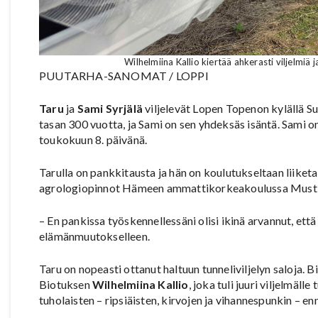
Wilhelmiina Kallio kiertää ahkerasti viljelmiä
PUUTARHA-SANOMAT / LOPPI
Taru
ja
Sami Syrjälä
viljelevät Lopen Topenon kylällä Suu
tasan 300 vuotta, ja Sami on sen yhdeksäs isäntä. Sami 
toukokuun 8. päivänä.
Tarulla on pankkitausta ja hän on koulutukseltaan liiketa
agrologiopinnot Hämeen ammattikorkeakoulussa Musti
– En pankissa työskennellessäni olisi ikinä arvannut, ett
elämänmuutokselleen.
Taru on nopeasti ottanut haltuun tunneliviljelyn saloja.
Biotuksen
Wilhelmiina Kallio
, joka tuli juuri viljelmä
tuholaisten – ripsiäisten, kirvojen ja vihannespunkin – e