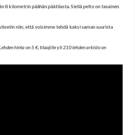
än 8 kilometrin päähän päätilasta. Siellä pelto on tasainen
iteetin niin, että voisimme tehdä kaksi saman suurista
Lehden hinta on 5 €, tilaajille yli 210 lehden arkisto on