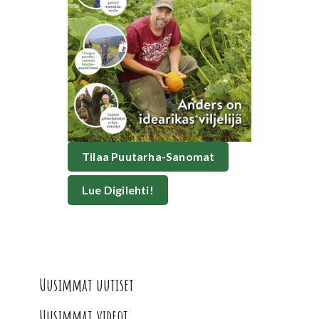
Tilaa Puutarha-Sanomat
Lue Digilehti!
Uusimmat uutiset
Uusimmat videot