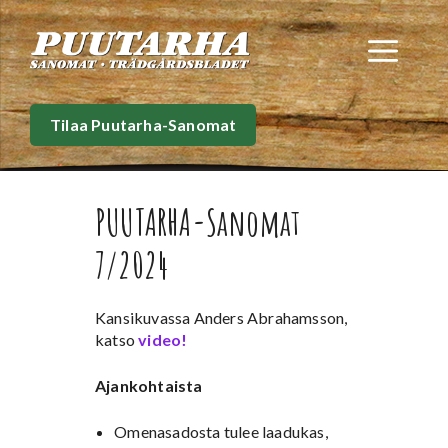
Siirry
sisältöön
Val
Tilaa Puutarha-Sanomat
PUUTARHA-Sanomat
7/2024
Kansikuvassa Anders Abrahamsson,
katso
video!
Ajankohtaista
Omenasadosta tulee laadukas,