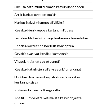
Silmusalaatti muutti omaan kasvuhuoneeseen
Artik-kurkut ovat kotimaisia
Markus halusi vihannesviljelijäksi
Kesäkukkien kauppaa kartanomiljöössä
Isotalon tila keskitti marjatuotannon tunneleihin
Kesäkukkakauteen koetulla konseptilla
Orvokit avasivat kesäkukkamyynnin
Vilppulan tila katsoo eteenpäin
Kesäkukkatarhojen viljelysesonki on alkanut
Hortiherttua panostaa palveluun ja säästää
kustannuksissa
Kotimaista ruusua Kangasalta
Apetit – 75 vuotta kotimaista kasvipohjaista
ruokaa