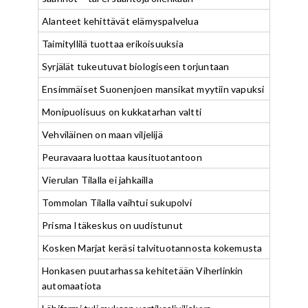
Alanteet kehittävät elämyspalvelua
Taimityllilä tuottaa erikoisuuksia
Syrjälät tukeutuvat biologiseen torjuntaan
Ensimmäiset Suonenjoen mansikat myytiin vapuksi
Monipuolisuus on kukkatarhan valtti
Vehviläinen on maan viljelijä
Peuravaara luottaa kausituotantoon
Vierulan Tilalla ei jahkailla
Tommolan Tilalla vaihtui sukupolvi
Prisma Itäkeskus on uudistunut
Kosken Marjat keräsi talvituotannosta kokemusta
Honkasen puutarhassa kehitetään Viherlinkin
automaatiota