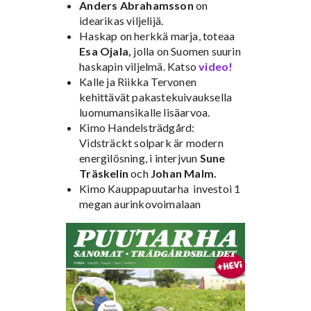
Anders Abrahamsson
on
idearikas viljelijä.
Haskap on herkkä marja, toteaa
Esa Ojala,
jolla on Suomen suurin
haskapin viljelmä. Katso
video!
Kalle ja Riikka Tervonen
kehittävät pakastekuivauksella
luomumansikalle lisäarvoa.
Kimo Handelsträdgård:
Vidsträckt solpark är modern
energilösning, i interjvun
Sune
Träskelin
och
Johan Malm.
Kimo Kauppapuutarha investoi 1
megan aurinkovoimalaan