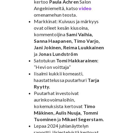
kertoo
Paula Achren
Salon
Angelniemeltä, katso
video
omenamehun teosta.
Markkinat: Kuivuus ja märkyys
ovat olleet kesän kiusoina,
kommentoijina
Sami Vaihia,
Sanna Haapanen,
Timo Varjo,
Jani Jokinen, Reima Luukkainen
ja
Jonas Lundström
Satotukun
Tomi Hakkarainen:
”Hevi on voittaja”
Iisalmi kukkii komeasti,
haastattelussa puutarhuri
Tarja
Ryytty.
Puutarhat investoivat
aurinkovoimaloihin,
kokemuksista kertovat
Timo
Mäkinen, Aulis Nuuja, Tommi
Tuominen
ja
Mikael Segerstam.
Lepaa 2024 juhlanäyttelyn
raportti, järjestelyistä kertovat