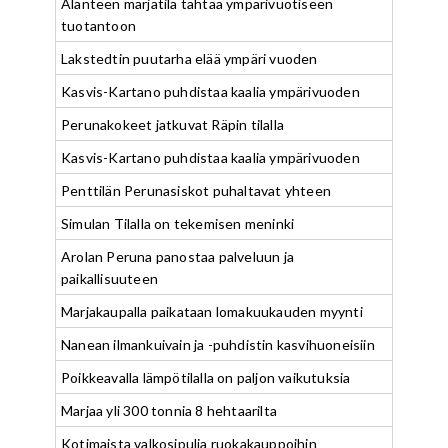
Alanteen marjatila tähtää ympärivuotiseen
tuotantoon
Lakstedtin puutarha elää ympäri vuoden
Kasvis-Kartano puhdistaa kaalia ympärivuoden
Perunakokeet jatkuvat Räpin tilalla
Kasvis-Kartano puhdistaa kaalia ympärivuoden
Penttilän Perunasiskot puhaltavat yhteen
Simulan Tilalla on tekemisen meninki
Arolan Peruna panostaa palveluun ja
paikallisuuteen
Marjakaupalla paikataan lomakuukauden myynti
Nanean ilmankuivain ja -puhdistin kasvihuoneisiin
Poikkeavalla lämpötilalla on paljon vaikutuksia
Marjaa yli 300 tonnia 8 hehtaarilta
Kotimaista valkosipulia ruokakauppoihin