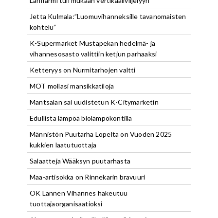
Lähifarmi tuli mukaan vertikaaliviljelyyn
Jetta Kulmala:”Luomuvihanneksille tavanomaisten
kohtelu”
K-Supermarket Mustapekan hedelmä- ja
vihannesosasto valittiin ketjun parhaaksi
Ketteryys on Nurmitarhojen valtti
MOT mollasi mansikkatiloja
Mäntsälän sai uudistetun K-Citymarketin
Edullista lämpöä biolämpökontilla
Männistön Puutarha Lopelta on Vuoden 2025
kukkien laatutuottaja
Salaatteja Wääksyn puutarhasta
Maa-artisokka on Rinnekarin bravuuri
OK Lännen Vihannes hakeutuu
tuottajaorganisaatioksi