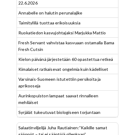
22.6.2026
Annabelle on halutin perunalajike
Taimityllilä tuottaa erikoisuuksia
Ruokatiedon kasvujohtajaksi Marjukka Mattio
Fresh Servant vahvistaa kasvuaan ostamalla Bama
Fresh Cutsin
Kielon päivänä järjestetään 60 opastettua retkeä
Kimalaiset ratkaisevat ongelmia kuin kädelliset
Varsinais-Suomeen istutettiin persikoita ja
aprikooseja
Aurinkopuiston lampaat saavat rinnalleen
mehiläiset
Syrjälät tukeutuvat biologiseen torjuntaan
Salaatinviljelijä Juha Rautiainen:”Kaikille samat
säännöt – tai ei sääntöjä ollenkaan”