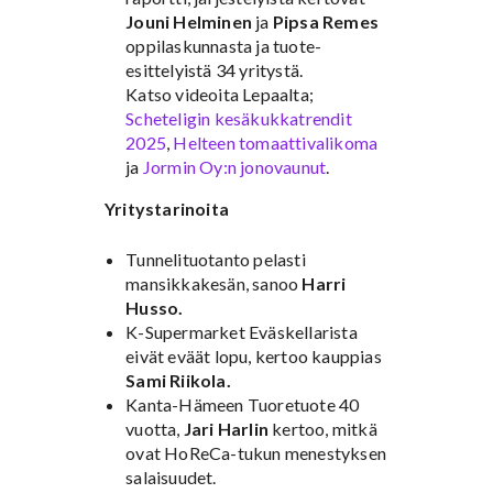
Jouni Helminen
ja
Pipsa Remes
oppilaskunnasta ja tuote-
esittelyistä 34 yritystä.
Katso videoita Lepaalta;
Scheteligin kesäkukkatrendit
2025
,
Helteen tomaattivalikoma
ja
Jormin Oy:n jonovaunut
.
Yritystarinoita
Tunnelituotanto pelasti
mansikkakesän, sanoo
Harri
Husso.
K-Supermarket Eväskellarista
eivät eväät lopu, kertoo kauppias
Sami Riikola.
Kanta-Hämeen Tuoretuote 40
vuotta,
Jari Harlin
kertoo, mitkä
ovat HoReCa-tukun menestyksen
salaisuudet.