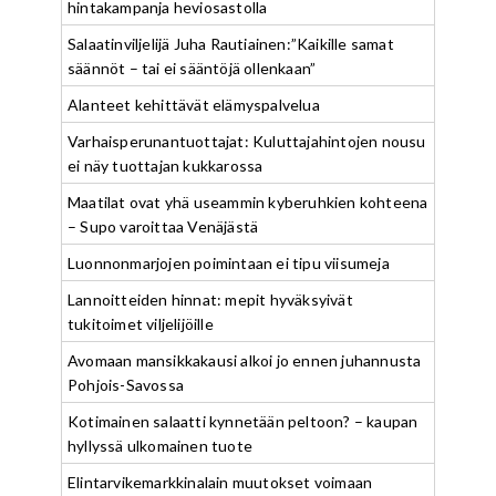
hintakampanja heviosastolla
Salaatinviljelijä Juha Rautiainen:”Kaikille samat
säännöt – tai ei sääntöjä ollenkaan”
Alanteet kehittävät elämyspalvelua
Varhaisperunantuottajat: Kuluttajahintojen nousu
ei näy tuottajan kukkarossa
Maatilat ovat yhä useammin kyberuhkien kohteena
– Supo varoittaa Venäjästä
Luonnonmarjojen poimintaan ei tipu viisumeja
Lannoitteiden hinnat: mepit hyväksyivät
tukitoimet viljelijöille
Avomaan mansikkakausi alkoi jo ennen juhannusta
Pohjois-Savossa
Kotimainen salaatti kynnetään peltoon? – kaupan
hyllyssä ulkomainen tuote
Elintarvikemarkkinalain muutokset voimaan