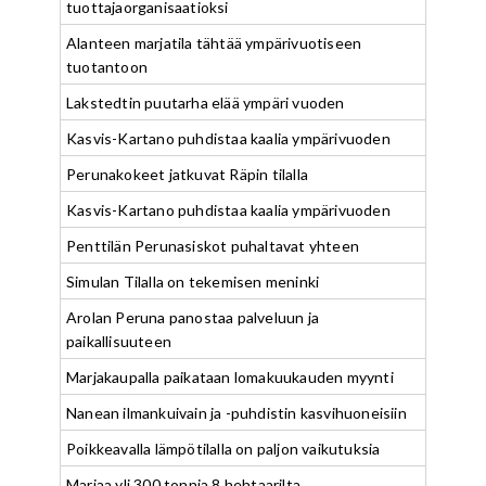
tuottajaorganisaatioksi
Alanteen marjatila tähtää ympärivuotiseen
tuotantoon
Lakstedtin puutarha elää ympäri vuoden
Kasvis-Kartano puhdistaa kaalia ympärivuoden
Perunakokeet jatkuvat Räpin tilalla
Kasvis-Kartano puhdistaa kaalia ympärivuoden
Penttilän Perunasiskot puhaltavat yhteen
Simulan Tilalla on tekemisen meninki
Arolan Peruna panostaa palveluun ja
paikallisuuteen
Marjakaupalla paikataan lomakuukauden myynti
Nanean ilmankuivain ja -puhdistin kasvihuoneisiin
Poikkeavalla lämpötilalla on paljon vaikutuksia
Marjaa yli 300 tonnia 8 hehtaarilta