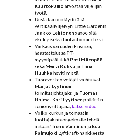
Kaartokallio
arvostaa viljelijän
työtä.
Uusia kaupunkiyrittäjiä
vertikaaliviljelyyn, Little Gardenin
Jaakko Lehtonen
sanoo sitä
ekologiseksi tuotantomuodoksi.
Varkaus sai uuden Prisman,
haastattelussa PT-
myyntipäällikkö
Pasi Mäenpää
sekä
Mervi Kokko
ja
Tiina
Huuhka
hevitiimistä.
Tuoreverkon vetäjät vaihtuivat,
Marjut Lyytinen
toimitusjohtajaksi ja
Tuomas
Holma.
Kari Lyytinen
palkittiin
senioriyrittäjänä,
katso video.
Voiko kurkun ja tomaatin
tuottajahintaongelmalle tehdä
mitään?
Irene Vänninen
ja
Esa
Palmujoki
Lyftkraft-hankkeesta