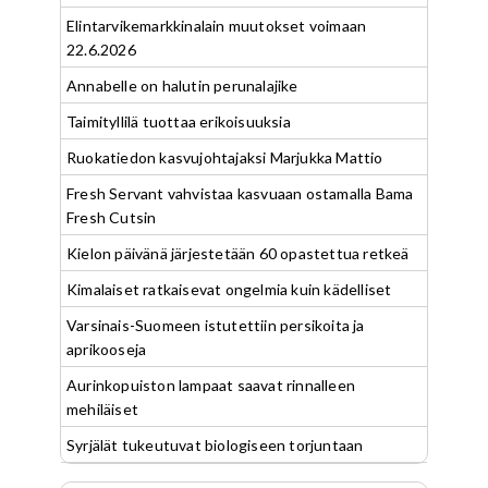
Elintarvikemarkkinalain muutokset voimaan
22.6.2026
Annabelle on halutin perunalajike
Taimityllilä tuottaa erikoisuuksia
Ruokatiedon kasvujohtajaksi Marjukka Mattio
Fresh Servant vahvistaa kasvuaan ostamalla Bama
Fresh Cutsin
Kielon päivänä järjestetään 60 opastettua retkeä
Kimalaiset ratkaisevat ongelmia kuin kädelliset
Varsinais-Suomeen istutettiin persikoita ja
aprikooseja
Aurinkopuiston lampaat saavat rinnalleen
mehiläiset
Syrjälät tukeutuvat biologiseen torjuntaan