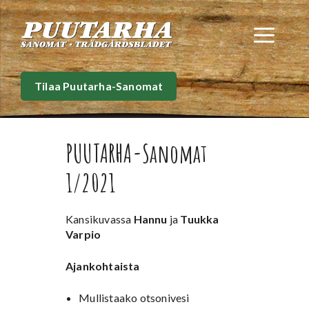
Siirry
sisältöön
Val
Tilaa Puutarha-Sanomat
PUUTARHA-Sanomat
1/2021
Kansikuvassa
Hannu
ja
Tuukka
Varpio
Ajankohtaista
Mullistaako otsonivesi