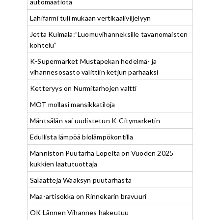
automaatiota
Lähifarmi tuli mukaan vertikaaliviljelyyn
Jetta Kulmala:”Luomuvihanneksille tavanomaisten
kohtelu”
K-Supermarket Mustapekan hedelmä- ja
vihannesosasto valittiin ketjun parhaaksi
Ketteryys on Nurmitarhojen valtti
MOT mollasi mansikkatiloja
Mäntsälän sai uudistetun K-Citymarketin
Edullista lämpöä biolämpökontilla
Männistön Puutarha Lopelta on Vuoden 2025
kukkien laatutuottaja
Salaatteja Wääksyn puutarhasta
Maa-artisokka on Rinnekarin bravuuri
OK Lännen Vihannes hakeutuu