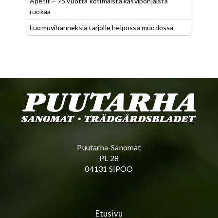
Apetit – 75 vuotta kotimaista kasvipohjaista
ruokaa
Luomuvihanneksia tarjolle helpossa muodossa
Puutarha-Sanomat
PL 28
04131 SIPOO
Etusivu