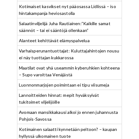
Kotimaiset kasvikset nyt pääosassa Lidlissä – iso
hintakampanja heviosastolla
Salaatinviljelijä Juha Rautiainen:”Kaikille samat
säännöt – tai ei sääntöjä ollenkaan”
Alanteet kehittävät elämyspalvelua
Varhaisperunantuottajat: Kuluttajahintojen nousu
ei näy tuottajan kukkarossa
Maatilat ovat yhä useammin kyberuhkien kohteena
– Supo varoittaa Venäjästä
Luonnonmarjojen poimintaan ei tipu viisumeja
Lannoitteiden hinnat: mepit hyväksyivät
tukitoimet viljelijöille
Avomaan mansikkakausi alkoi jo ennen juhannusta
Pohjois-Savossa
Kotimainen salaatti kynnetään peltoon? – kaupan
hyllyssä ulkomainen tuote