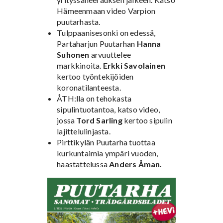
Hämeenmaan video Varpion
puutarhasta.
Tulppaanisesonki on edessä,
Partaharjun Puutarhan
Hanna
Suhonen
arvuuttelee
markkinoita.
Erkki Savolainen
kertoo työntekijöiden
koronatilanteesta.
ÅTH:lla on tehokasta
sipulintuotantoa, katso video,
jossa
Tord Sarling
kertoo sipulin
lajittelulinjasta.
Pirttikylän Puutarha tuottaa
kurkuntaimia ympäri vuoden,
haastattelussa
Anders Åman.