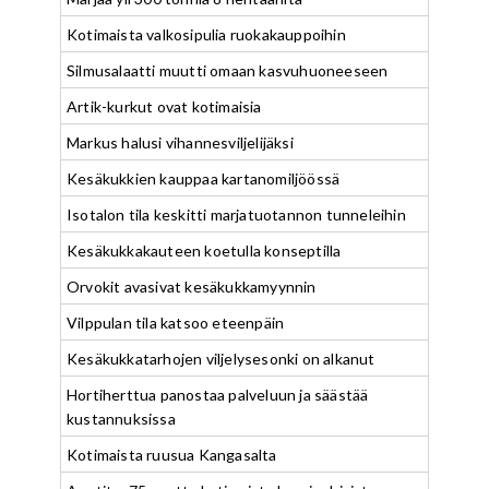
Kotimaista valkosipulia ruokakauppoihin
Silmusalaatti muutti omaan kasvuhuoneeseen
Artik-kurkut ovat kotimaisia
Markus halusi vihannesviljelijäksi
Kesäkukkien kauppaa kartanomiljöössä
Isotalon tila keskitti marjatuotannon tunneleihin
Kesäkukkakauteen koetulla konseptilla
Orvokit avasivat kesäkukkamyynnin
Vilppulan tila katsoo eteenpäin
Kesäkukkatarhojen viljelysesonki on alkanut
Hortiherttua panostaa palveluun ja säästää
kustannuksissa
Kotimaista ruusua Kangasalta