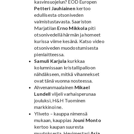
kasvinsuojelun? EOD Europen
Petteri Jauhiainen
kertoo
edullisesta otsoniveden
valmistustavasta. Saariston
Marjatilan
Erno Mikkola
piti
otsonivedellä härmän ja homeet
kurissa viime kesänä. Katso video
otsoniveden muodostumisesta
pienlaitteessa.
Samuli Karjula
kurkkaa
kolumnissaan kristallipalloon
nähdäkseen, mitkä vihannekset
ovat tänä vuonna nosteessa.
Ahvenanmaalainen
Mikael
Lundell
viljeli varhaisperunaa
jouluksi, H&H Tuominen
markkinoi ne.
Yliveto – kauppa nimensä
mukaan, kauppias
Jouni Monto
kertoo kaupan suuresta
muutoksesta. Hevimestari
Arja