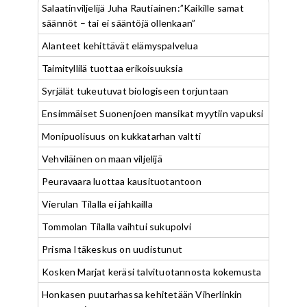
Salaatinviljelijä Juha Rautiainen:”Kaikille samat
säännöt – tai ei sääntöjä ollenkaan”
Alanteet kehittävät elämyspalvelua
Taimityllilä tuottaa erikoisuuksia
Syrjälät tukeutuvat biologiseen torjuntaan
Ensimmäiset Suonenjoen mansikat myytiin vapuksi
Monipuolisuus on kukkatarhan valtti
Vehviläinen on maan viljelijä
Peuravaara luottaa kausituotantoon
Vierulan Tilalla ei jahkailla
Tommolan Tilalla vaihtui sukupolvi
Prisma Itäkeskus on uudistunut
Kosken Marjat keräsi talvituotannosta kokemusta
Honkasen puutarhassa kehitetään Viherlinkin