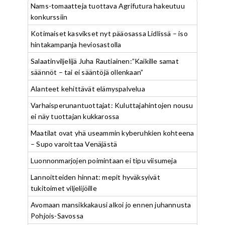
Nams-tomaatteja tuottava Agrifutura hakeutuu
konkurssiin
Kotimaiset kasvikset nyt pääosassa Lidlissä – iso
hintakampanja heviosastolla
Salaatinviljelijä Juha Rautiainen:”Kaikille samat
säännöt – tai ei sääntöjä ollenkaan”
Alanteet kehittävät elämyspalvelua
Varhaisperunantuottajat: Kuluttajahintojen nousu
ei näy tuottajan kukkarossa
Maatilat ovat yhä useammin kyberuhkien kohteena
– Supo varoittaa Venäjästä
Luonnonmarjojen poimintaan ei tipu viisumeja
Lannoitteiden hinnat: mepit hyväksyivät
tukitoimet viljelijöille
Avomaan mansikkakausi alkoi jo ennen juhannusta
Pohjois-Savossa