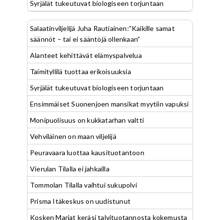
Syrjälät tukeutuvat biologiseen torjuntaan
Salaatinviljelijä Juha Rautiainen:”Kaikille samat
säännöt – tai ei sääntöjä ollenkaan”
Alanteet kehittävät elämyspalvelua
Taimityllilä tuottaa erikoisuuksia
Syrjälät tukeutuvat biologiseen torjuntaan
Ensimmäiset Suonenjoen mansikat myytiin vapuksi
Monipuolisuus on kukkatarhan valtti
Vehviläinen on maan viljelijä
Peuravaara luottaa kausituotantoon
Vierulan Tilalla ei jahkailla
Tommolan Tilalla vaihtui sukupolvi
Prisma Itäkeskus on uudistunut
Kosken Marjat keräsi talvituotannosta kokemusta