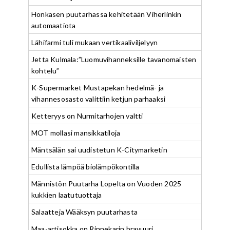
Honkasen puutarhassa kehitetään Viherlinkin
automaatiota
Lähifarmi tuli mukaan vertikaaliviljelyyn
Jetta Kulmala:”Luomuvihanneksille tavanomaisten
kohtelu”
K-Supermarket Mustapekan hedelmä- ja
vihannesosasto valittiin ketjun parhaaksi
Ketteryys on Nurmitarhojen valtti
MOT mollasi mansikkatiloja
Mäntsälän sai uudistetun K-Citymarketin
Edullista lämpöä biolämpökontilla
Männistön Puutarha Lopelta on Vuoden 2025
kukkien laatutuottaja
Salaatteja Wääksyn puutarhasta
Maa-artisokka on Rinnekarin bravuuri