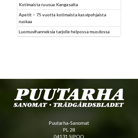
Kotimaista ruusua Kangasalta
Apetit – 75 vuotta kotimaista kasvipohjaista
ruokaa
Luomuvihanneksia tarjolle helpossa muodossa
Puutarha-Sanomat
PL 28
04131 SIPOO