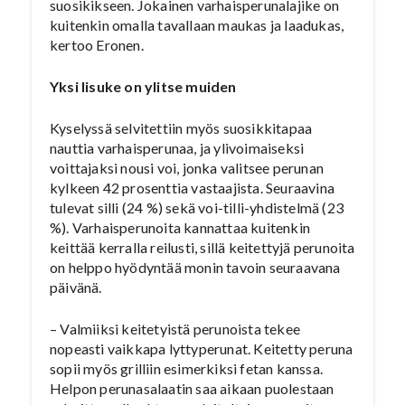
suosikikseen. Jokainen varhaisperunalajike on
kuitenkin omalla tavallaan maukas ja laadukas,
kertoo Eronen.
Yksi lisuke on ylitse muiden
Kyselyssä selvitettiin myös suosikkitapaa
nauttia varhaisperunaa, ja ylivoimaiseksi
voittajaksi nousi voi, jonka valitsee perunan
kylkeen 42 prosenttia vastaajista. Seuraavina
tulevat silli (24 %) sekä voi-tilli-yhdistelmä (23
%). Varhaisperunoita kannattaa kuitenkin
keittää kerralla reilusti, sillä keitettyjä perunoita
on helppo hyödyntää monin tavoin seuraavana
päivänä.
– Valmiiksi keitetyistä perunoista tekee
nopeasti vaikkapa lyttyperunat. Keitetty peruna
sopii myös grilliin esimerkiksi fetan kanssa.
Helpon perunasalaatin saa aikaan puolestaan