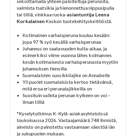
sekoittamalla yhteen paloiteltuja perunoita,
valmista tsatsikia ja hienonnettua nippusipulia
tai tilliä, vinkkaa ruoka-
asiantuntija Leena
Korkalainen
Keskon tuotekehityskeittiöstä.
Kotimainen varhaisperuna kuuluu kesään:
jopa 97 % syö kesällä varhaisperunaa
Juhannus on saatavuuden kulta-aikaa, ja
esimerkiksi viime vuonna lähes kolmannes
kesän kotimaisesta varhaisperunasta myytiin
juhannuksen tienoilla
Suomalaisten suosikkilajike on Annabelle
Yli puolet suomalaisista kertoo tietävänsä,
mitä eroa eri perunalajikkeilla on
Suosituin valinta perunan kylkeen on voi –
ilman tilliä
*Kyselytutkimus K-Kylä-asiakasyhteisössä
toukokuussa 2026. Vastaajamäärä 748 ihmistä,
aineisto on painotettu vastaamaan väestöä iän
ja sukupuolen mukaan.