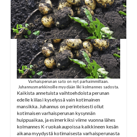
Varhaisperunan sato on nyt parhaimmillaan.
Juhannusmarkkinoille myydään liki kolmannes sadosta.
Kaikista annetuista vaihtoehdoista perunan
edelle kiilasi kyselyssä vain kotimainen
mansikka. Juhannus on perinteisesti ollut
kotimaisen varhaisperunan kysynnän
huippuaikaa, ja esimerkiksi viime vuonna lähes
kolmannes K-ruokakaupoissa kaikkineen kesän
aikana myydystä kotimaisesta varhaisperunasta