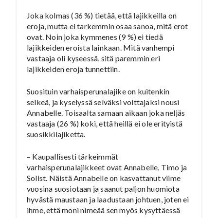
Joka kolmas (36 %) tietää, että lajikkeilla on
eroja, mutta ei tarkemmin osaa sanoa, mitä erot
ovat. Noin joka kymmenes (9 %) ei tiedä
lajikkeiden eroista lainkaan. Mitä vanhempi
vastaaja oli kyseessä, sitä paremmin eri
lajikkeiden eroja tunnettiin.
Suosituin varhaisperunalajike on kuitenkin
selkeä, ja kyselyssä selväksi voittajaksi nousi
Annabelle. Toisaalta samaan aikaan joka neljäs
vastaaja (26 %) koki, että heillä ei ole erityistä
suosikkilajiketta.
– Kaupallisesti tärkeimmät
varhaisperunalajikkeet ovat Annabelle, Timo ja
Solist. Näistä Annabelle on kasvattanut viime
vuosina suosiotaan ja saanut paljon huomiota
hyvästä maustaan ja laadustaan johtuen, joten ei
ihme, että moni nimeää sen myös kysyttäessä