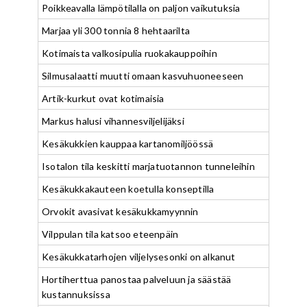
Poikkeavalla lämpötilalla on paljon vaikutuksia
Marjaa yli 300 tonnia 8 hehtaarilta
Kotimaista valkosipulia ruokakauppoihin
Silmusalaatti muutti omaan kasvuhuoneeseen
Artik-kurkut ovat kotimaisia
Markus halusi vihannesviljelijäksi
Kesäkukkien kauppaa kartanomiljöössä
Isotalon tila keskitti marjatuotannon tunneleihin
Kesäkukkakauteen koetulla konseptilla
Orvokit avasivat kesäkukkamyynnin
Vilppulan tila katsoo eteenpäin
Kesäkukkatarhojen viljelysesonki on alkanut
Hortiherttua panostaa palveluun ja säästää
kustannuksissa