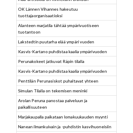
OK Lännen Vihannes hakeutuu
tuottajaorganisaatioksi
Alanteen marjatila tähtää ympärivuotiseen
tuotantoon
Lakstedtin puutarha elää ympäri vuoden
Kasvis-Kartano puhdistaa kaalia ympärivuoden
Perunakokeet jatkuvat Räpin tilalla
Kasvis-Kartano puhdistaa kaalia ympärivuoden
Penttilän Perunasiskot puhaltavat yhteen
Simulan Tilalla on tekemisen meninki
Arolan Peruna panostaa palveluun ja
paikallisuuteen
Marjakaupalla paikataan lomakuukauden myynti
Nanean ilmankuivain ja -puhdistin kasvihuoneisiin