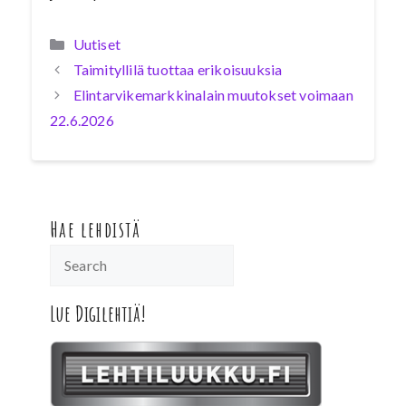
Kategoriat
Uutiset
Taimityllilä tuottaa erikoisuuksia
Elintarvikemarkkinalain muutokset voimaan
22.6.2026
Hae lehdistä
Lue Digilehtiä!