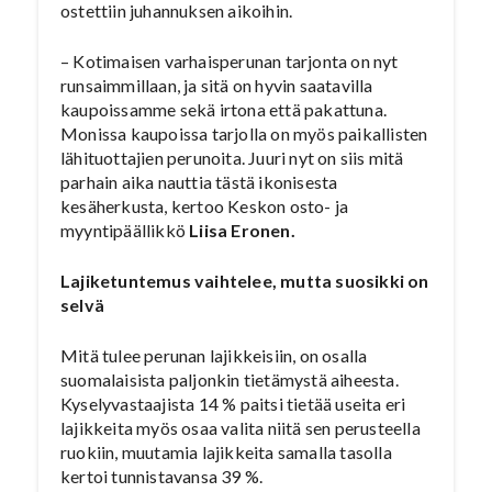
ostettiin juhannuksen aikoihin.
– Kotimaisen varhaisperunan tarjonta on nyt
runsaimmillaan, ja sitä on hyvin saatavilla
kaupoissamme sekä irtona että pakattuna.
Monissa kaupoissa tarjolla on myös paikallisten
lähituottajien perunoita. Juuri nyt on siis mitä
parhain aika nauttia tästä ikonisesta
kesäherkusta, kertoo Keskon osto- ja
myyntipäällikkö
Liisa Eronen.
Lajiketuntemus vaihtelee, mutta suosikki on
selvä
Mitä tulee perunan lajikkeisiin, on osalla
suomalaisista paljonkin tietämystä aiheesta.
Kyselyvastaajista 14 % paitsi tietää useita eri
lajikkeita myös osaa valita niitä sen perusteella
ruokiin, muutamia lajikkeita samalla tasolla
kertoi tunnistavansa 39 %.