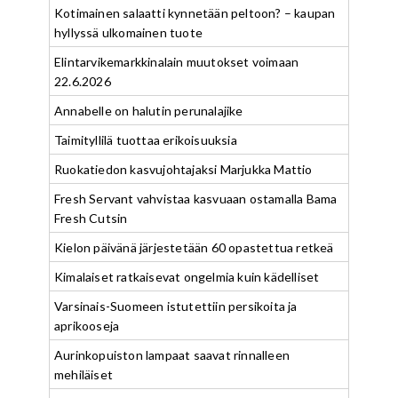
Kotimainen salaatti kynnetään peltoon? – kaupan
hyllyssä ulkomainen tuote
Elintarvikemarkkinalain muutokset voimaan
22.6.2026
Annabelle on halutin perunalajike
Taimityllilä tuottaa erikoisuuksia
Ruokatiedon kasvujohtajaksi Marjukka Mattio
Fresh Servant vahvistaa kasvuaan ostamalla Bama
Fresh Cutsin
Kielon päivänä järjestetään 60 opastettua retkeä
Kimalaiset ratkaisevat ongelmia kuin kädelliset
Varsinais-Suomeen istutettiin persikoita ja
aprikooseja
Aurinkopuiston lampaat saavat rinnalleen
mehiläiset