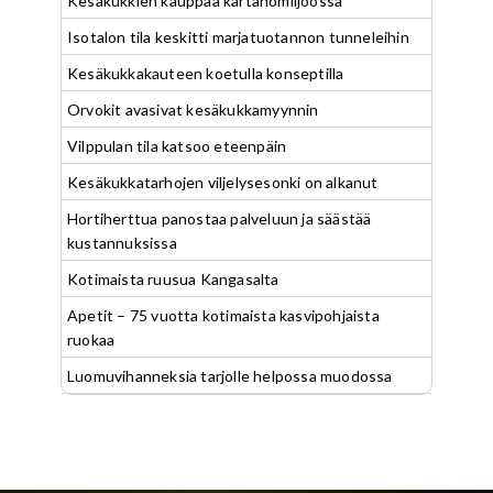
Kesäkukkien kauppaa kartanomiljöössä
Isotalon tila keskitti marjatuotannon tunneleihin
Kesäkukkakauteen koetulla konseptilla
Orvokit avasivat kesäkukkamyynnin
Vilppulan tila katsoo eteenpäin
Kesäkukkatarhojen viljelysesonki on alkanut
Hortiherttua panostaa palveluun ja säästää
kustannuksissa
Kotimaista ruusua Kangasalta
Apetit – 75 vuotta kotimaista kasvipohjaista
ruokaa
Luomuvihanneksia tarjolle helpossa muodossa