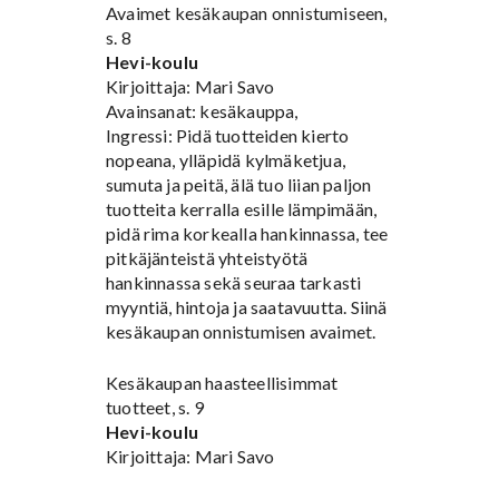
Avaimet kesäkaupan onnistumiseen,
s. 8
Hevi-koulu
Kirjoittaja: Mari Savo
Avainsanat: kesäkauppa,
Ingressi: Pidä tuotteiden kierto
nopeana, ylläpidä kylmäketjua,
sumuta ja peitä, älä tuo liian paljon
tuotteita kerralla esille lämpimään,
pidä rima korkealla hankinnassa, tee
pitkäjänteistä yhteistyötä
hankinnassa sekä seuraa tarkasti
myyntiä, hintoja ja saatavuutta. Siinä
kesäkaupan onnistumisen avaimet.
Kesäkaupan haasteellisimmat
tuotteet, s. 9
Hevi-koulu
Kirjoittaja: Mari Savo