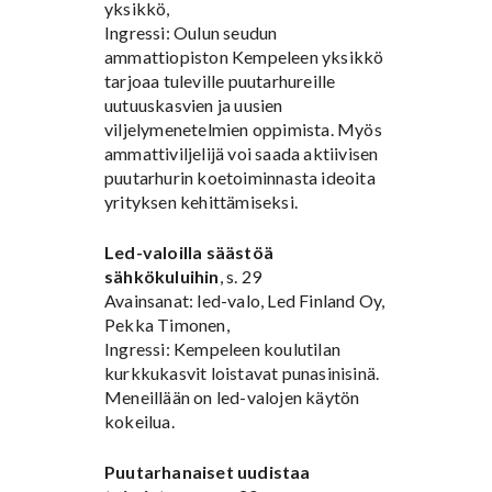
yksikkö,
Ingressi: Oulun seudun
ammattiopiston Kempeleen yksikkö
tarjoaa tuleville puutarhureille
uutuuskasvien ja uusien
viljelymenetelmien oppimista. Myös
ammattiviljelijä voi saada aktiivisen
puutarhurin koetoiminnasta ideoita
yrityksen kehittämiseksi.
Led-valoilla säästöä
sähkökuluihin
, s. 29
Avainsanat: led-valo, Led Finland Oy,
Pekka Timonen,
Ingressi: Kempeleen koulutilan
kurkkukasvit loistavat punasinisinä.
Meneillään on led-valojen käytön
kokeilua.
Puutarhanaiset uudistaa