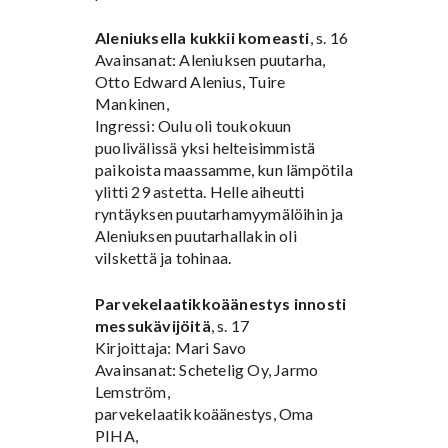
Aleniuksella kukkii komeasti
, s. 16
Avainsanat: Aleniuksen puutarha,
Otto Edward Alenius, Tuire
Mankinen,
Ingressi: Oulu oli toukokuun
puolivälissä yksi helteisimmistä
paikoista maassamme, kun lämpötila
ylitti 29 astetta. Helle aiheutti
ryntäyksen puutarhamyymälöihin ja
Aleniuksen puutarhallakin oli
vilskettä ja tohinaa.
Parvekelaatikkoäänestys innosti
messukävijöitä
, s. 17
Kirjoittaja: Mari Savo
Avainsanat: Schetelig Oy, Jarmo
Lemström,
parvekelaatikkoäänestys, Oma
PIHA,