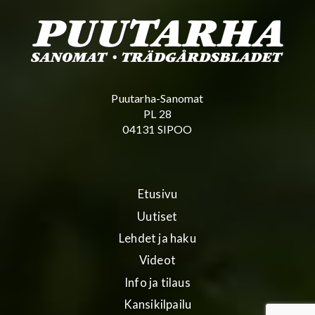
Puutarha-Sanomat
PL 28
04131 SIPOO
Etusivu
Uutiset
Lehdet ja haku
Videot
Info ja tilaus
Kansikilpailu