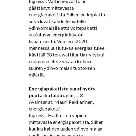
Ingressi: Valtioneuvosto on
päättänyt mittavasta
energiapaketista. Siihen on koplattu
sekä luvat kahdelle uudelle
ydinvoimalalle että voitepaketti
uusiutuvan energiakäytön
lisäämisestä. Vuoteen 2020
mennessä uusiutuvaa energiaa tulee
käyttää 38 terawattituntia nykyistä
enemmän eli se vastaa kolmen
suuren ydinvoimalan tuotoksen
määrää.
Energiapaketista suuri hyöty
puutarhataloudelle
, s. 3
Avainsanat: Mauri Pekkarinen,
energiapaketti,
Ingressi: Hallitus on sopinut
mittavasta energiapaketista. Siihen
kuuluu kahden uuden ydinvoimalan
ohella uusiutuvan energian