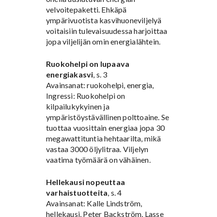
velvoitepaketti. Ehkäpä
ympärivuotista kasvihuoneviljelyä
voitaisiin tulevaisuudessa harjoittaa
jopa viljelijän omin energialähtein.
Ruokohelpi on lupaava
energiakasvi
, s. 3
Avainsanat: ruokohelpi, energia,
Ingressi: Ruokohelpi on
kilpailukykyinen ja
ympäristöystävällinen polttoaine. Se
tuottaa vuosittain energiaa jopa 30
megawattituntia hehtaarilta, mikä
vastaa 3000 öljylitraa. Viljelyn
vaatima työmäärä on vähäinen.
Hellekausi nopeuttaa
varhaistuotteita
, s. 4
Avainsanat: Kalle Lindström,
hellekausi, Peter Backström, Lasse