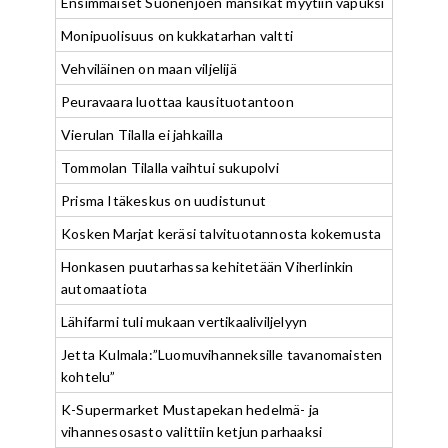
Ensimmäiset Suonenjoen mansikat myytiin vapuksi
Monipuolisuus on kukkatarhan valtti
Vehviläinen on maan viljelijä
Peuravaara luottaa kausituotantoon
Vierulan Tilalla ei jahkailla
Tommolan Tilalla vaihtui sukupolvi
Prisma Itäkeskus on uudistunut
Kosken Marjat keräsi talvituotannosta kokemusta
Honkasen puutarhassa kehitetään Viherlinkin
automaatiota
Lähifarmi tuli mukaan vertikaaliviljelyyn
Jetta Kulmala:”Luomuvihanneksille tavanomaisten
kohtelu”
K-Supermarket Mustapekan hedelmä- ja
vihannesosasto valittiin ketjun parhaaksi