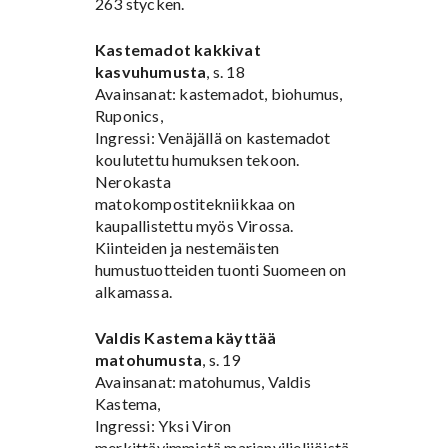
263 stycken.
Kastemadot kakkivat
kasvuhumusta
, s. 18
Avainsanat: kastemadot, biohumus,
Ruponics,
Ingressi: Venäjällä on kastemadot
koulutettu humuksen tekoon.
Nerokasta
matokompostitekniikkaa on
kaupallistettu myös Virossa.
Kiinteiden ja nestemäisten
humustuotteiden tuonti Suomeen on
alkamassa.
Valdis Kastema käyttää
matohumusta
, s. 19
Avainsanat: matohumus, Valdis
Kastema,
Ingressi: Yksi Viron
merkittävimmistä marjanviljelijöistä