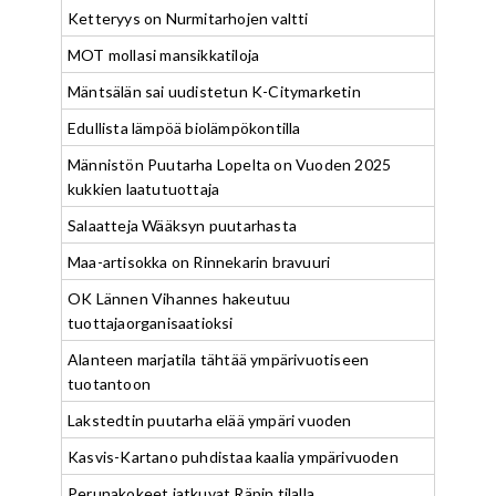
Ketteryys on Nurmitarhojen valtti
MOT mollasi mansikkatiloja
Mäntsälän sai uudistetun K-Citymarketin
Edullista lämpöä biolämpökontilla
Männistön Puutarha Lopelta on Vuoden 2025
kukkien laatutuottaja
Salaatteja Wääksyn puutarhasta
Maa-artisokka on Rinnekarin bravuuri
OK Lännen Vihannes hakeutuu
tuottajaorganisaatioksi
Alanteen marjatila tähtää ympärivuotiseen
tuotantoon
Lakstedtin puutarha elää ympäri vuoden
Kasvis-Kartano puhdistaa kaalia ympärivuoden
Perunakokeet jatkuvat Räpin tilalla