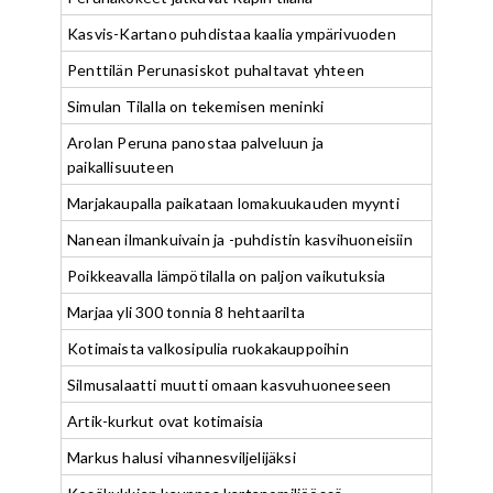
Kasvis-Kartano puhdistaa kaalia ympärivuoden
Penttilän Perunasiskot puhaltavat yhteen
Simulan Tilalla on tekemisen meninki
Arolan Peruna panostaa palveluun ja
paikallisuuteen
Marjakaupalla paikataan lomakuukauden myynti
Nanean ilmankuivain ja -puhdistin kasvihuoneisiin
Poikkeavalla lämpötilalla on paljon vaikutuksia
Marjaa yli 300 tonnia 8 hehtaarilta
Kotimaista valkosipulia ruokakauppoihin
Silmusalaatti muutti omaan kasvuhuoneeseen
Artik-kurkut ovat kotimaisia
Markus halusi vihannesviljelijäksi