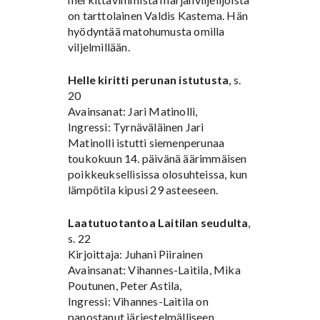
on tarttolainen Valdis Kastema. Hän
hyödyntää matohumusta omilla
viljelmillään.
Helle kiritti perunan istutusta
, s.
20
Avainsanat: Jari Matinolli,
Ingressi: Tyrnäväläinen Jari
Matinolli istutti siemenperunaa
toukokuun 14. päivänä äärimmäisen
poikkeuksellisissa olosuhteissa, kun
lämpötila kipusi 29 asteeseen.
Laatutuotantoa Laitilan seudulta
,
s. 22
Kirjoittaja: Juhani Piirainen
Avainsanat: Vihannes-Laitila, Mika
Poutunen, Peter Astila,
Ingressi: Vihannes-Laitila on
panostanut järjestelmälliseen