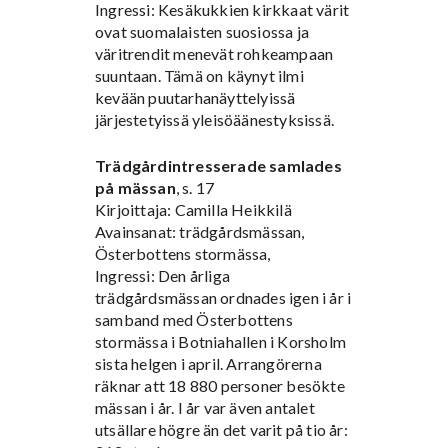
Ingressi: Kesäkukkien kirkkaat värit
ovat suomalaisten suosiossa ja
väritrendit menevät rohkeampaan
suuntaan. Tämä on käynyt ilmi
kevään puutarhanäyttelyissä
järjestetyissä yleisöäänestyksissä.
Trädgårdintresserade samlades
på mässan
, s. 17
Kirjoittaja: Camilla Heikkilä
Avainsanat: trädgårdsmässan,
Österbottens stormässa,
Ingressi: Den årliga
trädgårdsmässan ordnades igen i år i
samband med Österbottens
stormässa i Botniahallen i Korsholm
sista helgen i april. Arrangörerna
räknar att 18 880 personer besökte
mässan i år. I år var även antalet
utsällare högre än det varit på tio år: