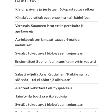
Fresh Cutsin
Kielon päivänä järjestetään 60 opastettua retkeä
Kimalaiset ratkaisevat ongelmia kuin kädelliset
Varsinais-Suomeen istutettiin persikoita ja
aprikooseja
Aurinkopuiston lampaat saavat rinnalleen
mehiläiset
Syrjälät tukeutuvat biologiseen torjuntaan
Ensimmäiset Suonenjoen mansikat myytiin vapuksi
Salaatinviljelijä Juha Rautiainen:”Kaikille samat
säännöt – tai ei sääntöjä ollenkaan”
Alanteet kehittävät elämyspalvelua
Taimityllilä tuottaa erikoisuuksia
Syrjälät tukeutuvat biologiseen torjuntaan