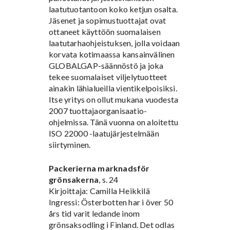
laatutuotantoon koko ketjun osalta.
Jäsenet ja sopimustuottajat ovat
ottaneet käyttöön suomalaisen
laatutarhaohjeistuksen, jolla voidaan
korvata kotimaassa kansainvälinen
GLOBALGAP-säännöstö ja joka
tekee suomalaiset viljelytuotteet
ainakin lähialueilla vientikelpoisiksi.
Itse yritys on ollut mukana vuodesta
2007 tuottajaorganisaatio-
ohjelmissa. Tänä vuonna on aloitettu
ISO 22000 -laatujärjestelmään
siirtyminen.
Packerierna marknadsför
grönsakerna
, s. 24
Kirjoittaja: Camilla Heikkilä
Ingressi: Österbotten har i över 50
års tid varit ledande inom
grönsaksodling i Finland. Det odlas