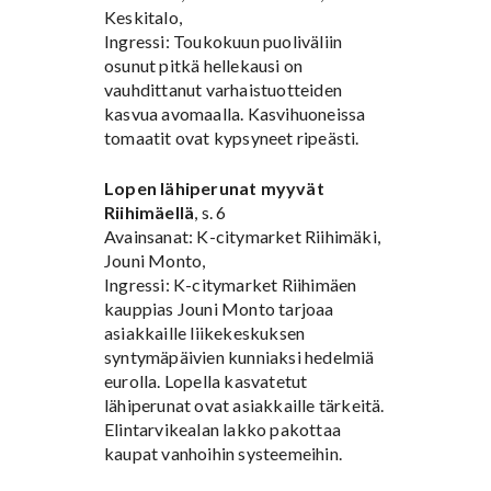
Keskitalo,
Ingressi: Toukokuun puoliväliin
osunut pitkä hellekausi on
vauhdittanut varhaistuotteiden
kasvua avomaalla. Kasvihuoneissa
tomaatit ovat kypsyneet ripeästi.
Lopen lähiperunat myyvät
Riihimäellä
, s. 6
Avainsanat: K-citymarket Riihimäki,
Jouni Monto,
Ingressi: K-citymarket Riihimäen
kauppias Jouni Monto tarjoaa
asiakkaille liikekeskuksen
syntymäpäivien kunniaksi hedelmiä
eurolla. Lopella kasvatetut
lähiperunat ovat asiakkaille tärkeitä.
Elintarvikealan lakko pakottaa
kaupat vanhoihin systeemeihin.