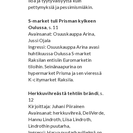
iloa ja tyytyväisyyttä kuin
pettymyksiä ja pessimismiäkin.
S-market tuli Prisman kylkeen
Oulussa
, s. 11
Avainsanat: Osuuskauppa Arina,
Jussi Ojala
Ingressi: Osuuskauppa Arina avasi
huhtikuussa Oulussa S-market
Raksilan entisiin Euromarketin
tiloihin. Seinänaapurina on
hypermarket Prisma ja sen vieressä
K-citymarket Raksila.
Herkkuvihreästä tehtiin brändi
, s.
12
Kirjoittaja: Juhani Piirainen
Avainsanat: herkkuvihreä, DeliVerde,
Hannu Lindroth, Liisa Lindroth,
Lindrothin puutarha,
Ingressi: Harva puutarhaviljelmä on