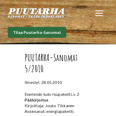
Siirry
sisältöön
Val
Tilaa Puutarha-Sanomat
PUUTARHA-Sanomat
5/2010
Ilmestyi: 28.05.2010
Enemmän kuin risupaketti, s. 2
Pääkirjoitus
Kirjoittaja: Jouko Tikkanen
Avainsanat: energiapaketti,