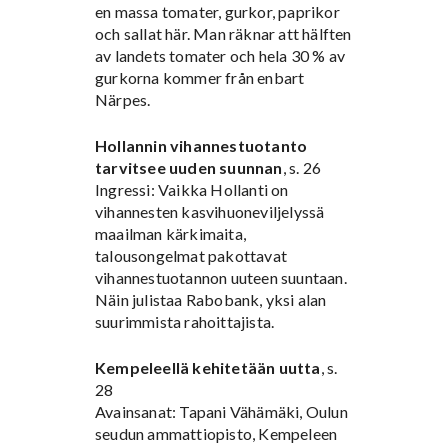
en massa tomater, gurkor, paprikor
och sallat här. Man räknar att hälften
av landets tomater och hela 30 % av
gurkorna kommer från enbart
Närpes.
Hollannin vihannestuotanto
tarvitsee uuden suunnan
, s. 26
Ingressi: Vaikka Hollanti on
vihannesten kasvihuoneviljelyssä
maailman kärkimaita,
talousongelmat pakottavat
vihannestuotannon uuteen suuntaan.
Näin julistaa Rabobank, yksi alan
suurimmista rahoittajista.
Kempeleellä kehitetään uutta
, s.
28
Avainsanat: Tapani Vähämäki, Oulun
seudun ammattiopisto, Kempeleen