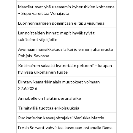
Maatilat ovat yhä useammin kyberuhkien kohteena
– Supo varoittaa Venäjästä
Luonnonmarjojen poimintaan ei tipu viisumeja
Lannoitteiden hinnat: mepit hyväksyivät
tukitoimet viljelijöille
Avomaan mansikkakausi alkoi jo ennen juhannusta
Pohjois-Savossa
Kotimainen salaatti kynnetään peltoon? – kaupan
hyllyssä ulkomainen tuote
Elintarvikemarkkinalain muutokset voimaan
22.6.2026
Annabelle on halutin perunalajike
Taimityllilä tuottaa erikoisuuksia
Ruokatiedon kasvujohtajaksi Marjukka Mattio
Fresh Servant vahvistaa kasvuaan ostamalla Bama