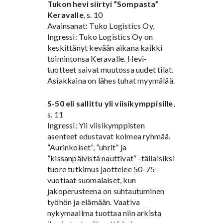
Tukon hevi siirtyi ”Sompasta”
Keravalle
, s. 10
Avainsanat: Tuko Logistics Oy,
Ingressi: Tuko Logistics Oy on
keskittänyt kevään aikana kaikki
toimintonsa Keravalle. Hevi-
tuotteet saivat muutossa uudet tilat.
Asiakkaina on lähes tuhat myymälää.
S-50 eli sallittu yli viisikymppisille
,
s. 11
Ingressi: Yli viisikymppisten
asenteet edustavat kolmea ryhmää.
”Aurinkoiset”, ”uhrit” ja
”kissanpäivistä nauttivat” -tällaisiksi
tuore tutkimus jaottelee 50-75 -
vuotiaat suomalaiset, kun
jakoperusteena on suhtautuminen
työhön ja elämään. Vaativa
nykymaailma tuottaa niin arkista