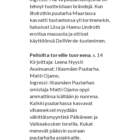
tehnyt tuotteistaan brändejä. Kun
lihdrothin puutarha Maariassa
kasvatti tuotantonsa yli torimenekin,
halusivat Liisa ja Hannu Lindroth
erottua massasta ja ottivat
käyttöönsä DeliVerde-tuotenimen.
Pelloilta toreille tuoreena
, s. 14
Kirjoittaja: Leena Nyysti
Avainsanat: Iltasmäen Puutarha,
Matti Ojamo,
Ingressi: Iltasmäen Puutarhan
omistaja Matti Ojamo oppi
ammattinsa isältään jo nuorena.
Kaikki puutarhassa kasvavat
vihannekset myydään
vähittäismyyntinä Pälkäneen ja
Valkeakosken toreilla. Kukat
menevät pääosin suoraan
puutarhalta asiakkaille.