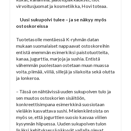
virvoitusjuomat ja kosmetiikka, Hovi toteaa.
Uusi sukupolvi tulee – ja se näkyy myös
ostoskoreissa
Tuotetasolle mentäessä K-ryhmän datan
mukaan suomalaiset nappaavat ostoskoreihin
entistä enemmän esimerkiksi paistotuotteita,
kanaa, jugurttia, marjoja ja sushia. Entistä
vähemmän puolestaan ostetaan muun muassa
voita, piimää, viiliä, sillejä ja silakoita sekä olutta
ja lonkeroa.
– Tässä on nähtävissä uuden sukupolven tulo ja
sen muutos ostoskorien sisältöön,
konkreettisimpana esimerkkinä suosiotaan
vieläkin kasvattava sushi. Mielenkiintoista on
myös se, että jogurttien suosio kasvaa viilien
kysynnän hiipuessa. Uuden sukupolven tulon
lisäksi kehityksessä näkyvät vallalla olevat