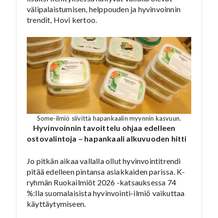
välipalaistumisen, helppouden ja hyvinvoinnin
trendit, Hovi kertoo.
Some-ilmiö siivittä hapankaalin myynnin kasvuun.
Hyvinvoinnin tavoittelu ohjaa edelleen
ostovalintoja – hapankaali alkuvuoden hitti
Jo pitkän aikaa vallalla ollut hyvinvointitrendi
pitää edelleen pintansa asiakkaiden parissa. K-
ryhmän Ruokailmiöt 2026 -katsauksessa 74
%:lla suomalaisista hyvinvointi-ilmiö vaikuttaa
käyttäytymiseen.