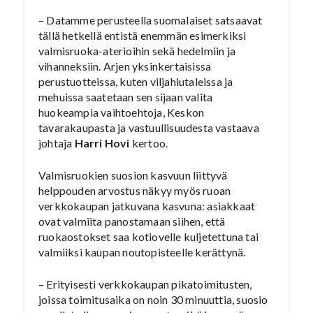
– Datamme perusteella suomalaiset satsaavat
tällä hetkellä entistä enemmän esimerkiksi
valmisruoka-aterioihin sekä hedelmiin ja
vihanneksiin. Arjen yksinkertaisissa
perustuotteissa, kuten viljahiutaleissa ja
mehuissa saatetaan sen sijaan valita
huokeampia vaihtoehtoja, Keskon
tavarakaupasta ja vastuullisuudesta vastaava
johtaja
Harri Hovi
kertoo.
Valmisruokien suosion kasvuun liittyvä
helppouden arvostus näkyy myös ruoan
verkkokaupan jatkuvana kasvuna: asiakkaat
ovat valmiita panostamaan siihen, että
ruokaostokset saa kotiovelle kuljetettuna tai
valmiiksi kaupan noutopisteelle kerättynä.
– Erityisesti verkkokaupan pikatoimitusten,
joissa toimitusaika on noin 30 minuuttia, suosio