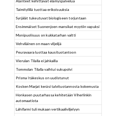
Alanteet kehittävät elämyspalvelua
Taimityllilä tuottaa erikoisuuksia
Syrjälät tukeutuvat biologiseen torjuntaan
Ensimmäiset Suonenjoen mansikat myytiin vapuksi
Monipuolisuus on kukkatarhan valtti
Vehviläinen on maan viljelijä
Peuravaara luottaa kausituotantoon
Vierulan Tilalla ei jahkailla
Tommolan Tilalla vaihtui sukupolvi
Prisma Itäkeskus on uudistunut
Kosken Marjat keräsi talvituotannosta kokemusta
Honkasen puutarhassa kehitetään Viherlinkin
automaatiota
Lähifarmi tuli mukaan vertikaaliviljelyyn