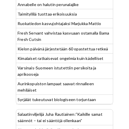
Annabelle on halutin perunalajike
Taimityllilä tuottaa erikoisuuksia
Ruokatiedon kasvujohtajaksi Marjukka Mattio
Fresh Servant vahvistaa kasvuaan ostamalla Bama
Fresh Cutsin
Kielon päivänä järjestetään 60 opastettua retkeä
Kimalaiset ratkaisevat ongelmia kuin kädelliset
Varsinais-Suomeen istutettiin persikoita ja
aprikooseja
Aurinkopuiston lampaat saavat rinnalleen
mehiläiset
Syrjälät tukeutuvat biologiseen torjuntaan
Salaatinviljelijä Juha Rautiainen:”Kaikille samat
säännöt – tai ei sääntöjä ollenkaan”