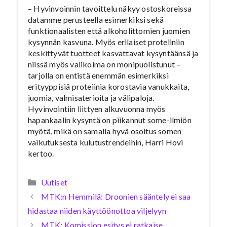
– Hyvinvoinnin tavoittelu näkyy ostoskoreissa
datamme perusteella esimerkiksi sekä
funktionaalisten että alkoholittomien juomien
kysynnän kasvuna. Myös erilaiset proteiiniin
keskittyvät tuotteet kasvattavat kysyntäänsä ja
niissä myös valikoima on monipuolistunut –
tarjolla on entistä enemmän esimerkiksi
erityyppisiä proteiinia korostavia vanukkaita,
juomia, valmisaterioita ja välipaloja.
Hyvinvointiin liittyen alkuvuonna myös
hapankaalin kysyntä on piikannut some-ilmiön
myötä, mikä on samalla hyvä osoitus somen
vaikutuksesta kulutustrendeihin, Harri Hovi
kertoo.
Kategoriat
Uutiset
MTK:n Hemmilä: Droonien sääntely ei saa
hidastaa niiden käyttöönottoa viljelyyn
MTK: Komission esitys ei ratkaise