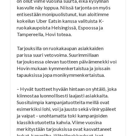
on ollut viime vuosina suurta, eikä kysynnän
kasvulle näy loppua. Niissä tarjonta on myös
entisestään monipuolistunut, kun aloitimme
kokeilun Uber Eatsin kanssa valituista K-
ruokakaupoista Helsingissä, Espoossa ja
Tampereella, Hovi toteaa.
Tarjouksilla on ruokakaupan asiakkaiden
parissa suuri vetovoima. Suurimmillaan
tarjouksessa olevan tuotteen päivämenekki voi
Hovin mukaan kymmenkertaistua ja joissain
tapauksissa jopa monikymmenkertaistua.
– Hyvät tuotteet hyvään hintaan on yhtälö, joka
kiinnostaa luonnollisesti laajasti asiakkaita.
Suosituimpia kampanjatuotteita meillä ovat
esimerkiksi lohi, voi ja juusto sekä viinirypäleet
ja vaipat – unohtamatta toki kampanjoiden
klassikkotuotetta kahvia. Viime vuosina
merkitystään tarjouksissa ovat kasvattaneet
kukat, kananliha, jäätelöpakkaukset, isot