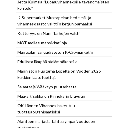
Jetta Kulmala:”Luomuvihanneksille tavanomaisten
kohtelu”
K-Supermarket Mustapekan hedelmä- ja
vihannesosasto valittiin ketjun parhaaksi
Ketteryys on Nurmitarhojen valtti
MOT mollasi mansikkatiloja
Mäntsälän sai uudistetun K-Citymarketin
Edullista lämpöä biolämpökontilla
Männistön Puutarha Lopelta on Vuoden 2025
kukkien laatutuottaja
Salaatteja Wääksyn puutarhasta
Maa-artisokka on Rinnekarin bravuuri
OK Lännen Vihannes hakeutuu
tuottajaorganisaatioksi
Alanteen marjatila tähtää ympärivuotiseen
tuotantoon