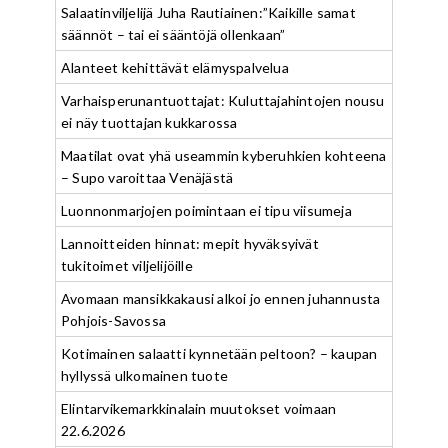
Salaatinviljelijä Juha Rautiainen:”Kaikille samat
säännöt – tai ei sääntöjä ollenkaan”
Alanteet kehittävät elämyspalvelua
Varhaisperunantuottajat: Kuluttajahintojen nousu
ei näy tuottajan kukkarossa
Maatilat ovat yhä useammin kyberuhkien kohteena
– Supo varoittaa Venäjästä
Luonnonmarjojen poimintaan ei tipu viisumeja
Lannoitteiden hinnat: mepit hyväksyivät
tukitoimet viljelijöille
Avomaan mansikkakausi alkoi jo ennen juhannusta
Pohjois-Savossa
Kotimainen salaatti kynnetään peltoon? – kaupan
hyllyssä ulkomainen tuote
Elintarvikemarkkinalain muutokset voimaan
22.6.2026