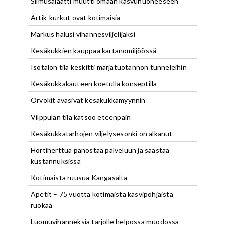
Silmusalaatti muutti omaan kasvuhuoneeseen
Artik-kurkut ovat kotimaisia
Markus halusi vihannesviljelijäksi
Kesäkukkien kauppaa kartanomiljöössä
Isotalon tila keskitti marjatuotannon tunneleihin
Kesäkukkakauteen koetulla konseptilla
Orvokit avasivat kesäkukkamyynnin
Vilppulan tila katsoo eteenpäin
Kesäkukkatarhojen viljelysesonki on alkanut
Hortiherttua panostaa palveluun ja säästää
kustannuksissa
Kotimaista ruusua Kangasalta
Apetit – 75 vuotta kotimaista kasvipohjaista
ruokaa
Luomuvihanneksia tarjolle helpossa muodossa