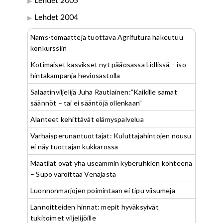
Lehdet 2004
Nams-tomaatteja tuottava Agrifutura hakeutuu
konkurssiin
Kotimaiset kasvikset nyt pääosassa Lidlissä – iso
hintakampanja heviosastolla
Salaatinviljelijä Juha Rautiainen:”Kaikille samat
säännöt – tai ei sääntöjä ollenkaan”
Alanteet kehittävät elämyspalvelua
Varhaisperunantuottajat: Kuluttajahintojen nousu
ei näy tuottajan kukkarossa
Maatilat ovat yhä useammin kyberuhkien kohteena
– Supo varoittaa Venäjästä
Luonnonmarjojen poimintaan ei tipu viisumeja
Lannoitteiden hinnat: mepit hyväksyivät
tukitoimet viljelijöille