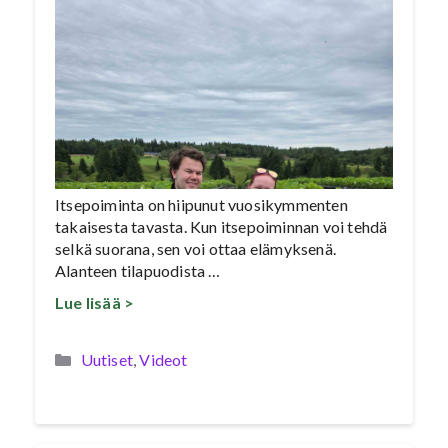
Itsepoiminta on hiipunut vuosikymmenten
takaisesta tavasta. Kun itsepoiminnan voi tehdä
selkä suorana, sen voi ottaa elämyksenä.
Alanteen tilapuodista …
Lue lisää >
Kategoriat
Uutiset
,
Videot