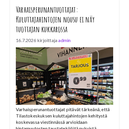
Varhaisperunantuottajat:
Kuluttajahintojen nousu ei näy
tuottajan kukkarossa
16.7.2026
kirjoittaja
admin
Varhaisperunantuottajat pitävät tärkeänä, että
Tilastokeskuksen kuluttajahintojen kehitystä
koskevassa viestinnässä arvioidaan
hintamuutosten taustatekijöitä nykyistä