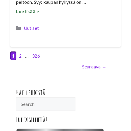
peltoon. Syy: kaupan hyllyssä on …
Lue lisää >
Kategoriat
Uutiset
Sivu
Sivu
Sivu
1
2
…
326
Seuraava
→
Hae lehdistä
Lue Digilehtiä!