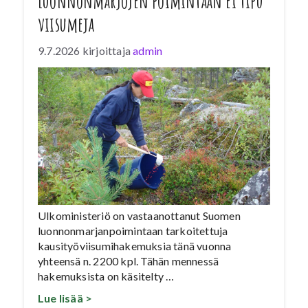
Luonnonmarjojen poimintaan ei tipu
viisumeja
9.7.2026
kirjoittaja
admin
Ulkoministeriö on vastaanottanut Suomen
luonnonmarjanpoimintaan tarkoitettuja
kausityöviisumihakemuksia tänä vuonna
yhteensä n. 2200 kpl. Tähän mennessä
hakemuksista on käsitelty …
Lue lisää >