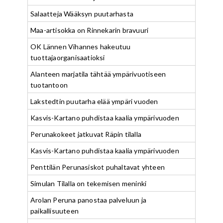
Salaatteja Wääksyn puutarhasta
Maa-artisokka on Rinnekarin bravuuri
OK Lännen Vihannes hakeutuu
tuottajaorganisaatioksi
Alanteen marjatila tähtää ympärivuotiseen
tuotantoon
Lakstedtin puutarha elää ympäri vuoden
Kasvis-Kartano puhdistaa kaalia ympärivuoden
Perunakokeet jatkuvat Räpin tilalla
Kasvis-Kartano puhdistaa kaalia ympärivuoden
Penttilän Perunasiskot puhaltavat yhteen
Simulan Tilalla on tekemisen meninki
Arolan Peruna panostaa palveluun ja
paikallisuuteen