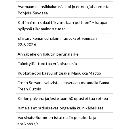
Avomaan mansikkakausi alkoi jo ennen juhannusta
Pohjois-Savossa
Kotimainen salaatti kynnetään peltoon? – kaupan
hyllyssä ulkomainen tuote
Elintarvikemarkkinalain muutokset voimaan
22.6.2026
Annabelle on halutin perunalajike
Taimityllilä tuottaa erikoisuuksia
Ruokatiedon kasvujohtajaksi Marjukka Mattio
Fresh Servant vahvistaa kasvuaan ostamalla Bama
Fresh Cutsin
Kielon päivänä järjestetään 60 opastettua retkeä
Kimalaiset ratkaisevat ongelmia kuin kädelliset
Varsinais-Suomeen istutettiin persikoita ja
aprikooseja