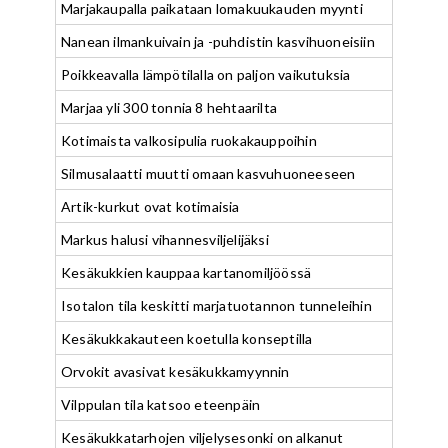
Marjakaupalla paikataan lomakuukauden myynti
Nanean ilmankuivain ja -puhdistin kasvihuoneisiin
Poikkeavalla lämpötilalla on paljon vaikutuksia
Marjaa yli 300 tonnia 8 hehtaarilta
Kotimaista valkosipulia ruokakauppoihin
Silmusalaatti muutti omaan kasvuhuoneeseen
Artik-kurkut ovat kotimaisia
Markus halusi vihannesviljelijäksi
Kesäkukkien kauppaa kartanomiljöössä
Isotalon tila keskitti marjatuotannon tunneleihin
Kesäkukkakauteen koetulla konseptilla
Orvokit avasivat kesäkukkamyynnin
Vilppulan tila katsoo eteenpäin
Kesäkukkatarhojen viljelysesonki on alkanut