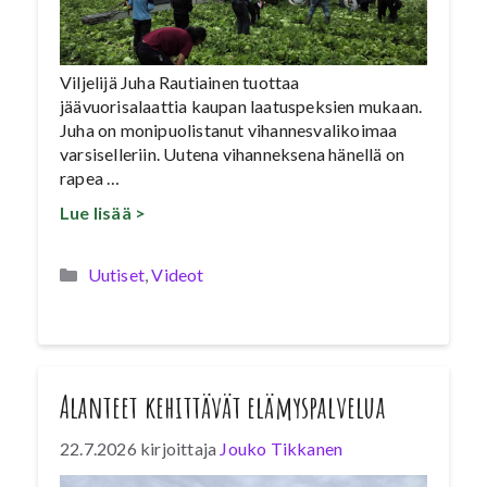
Viljelijä Juha Rautiainen tuottaa
jäävuorisalaattia kaupan laatuspeksien mukaan.
Juha on monipuolistanut vihannesvalikoimaa
varsiselleriin. Uutena vihanneksena hänellä on
rapea …
Lue lisää >
Kategoriat
Uutiset
,
Videot
Alanteet kehittävät elämyspalvelua
22.7.2026
kirjoittaja
Jouko Tikkanen