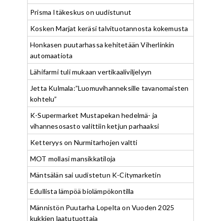
Prisma Itäkeskus on uudistunut
Kosken Marjat keräsi talvituotannosta kokemusta
Honkasen puutarhassa kehitetään Viherlinkin
automaatiota
Lähifarmi tuli mukaan vertikaaliviljelyyn
Jetta Kulmala:”Luomuvihanneksille tavanomaisten
kohtelu”
K-Supermarket Mustapekan hedelmä- ja
vihannesosasto valittiin ketjun parhaaksi
Ketteryys on Nurmitarhojen valtti
MOT mollasi mansikkatiloja
Mäntsälän sai uudistetun K-Citymarketin
Edullista lämpöä biolämpökontilla
Männistön Puutarha Lopelta on Vuoden 2025
kukkien laatutuottaja