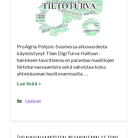
ProAgria Pohjois-Suomessa alkuvuodesta
käynnistynyt Tilan DigiTurva Haltuun -
hankkeen tavoitteena on parantaa maatilojen
tietoturvaosaamista sekä vahvistaa koko
yhteiskunnan huoltovarmuutta. …
Lue lisää >
Kategoriat
Uutiset