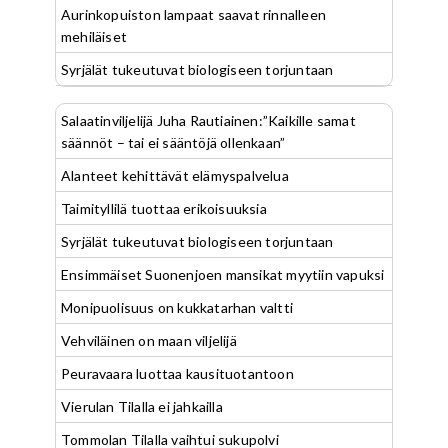
Aurinkopuiston lampaat saavat rinnalleen
mehiläiset
Syrjälät tukeutuvat biologiseen torjuntaan
Salaatinviljelijä Juha Rautiainen:”Kaikille samat
säännöt – tai ei sääntöjä ollenkaan”
Alanteet kehittävät elämyspalvelua
Taimityllilä tuottaa erikoisuuksia
Syrjälät tukeutuvat biologiseen torjuntaan
Ensimmäiset Suonenjoen mansikat myytiin vapuksi
Monipuolisuus on kukkatarhan valtti
Vehviläinen on maan viljelijä
Peuravaara luottaa kausituotantoon
Vierulan Tilalla ei jahkailla
Tommolan Tilalla vaihtui sukupolvi