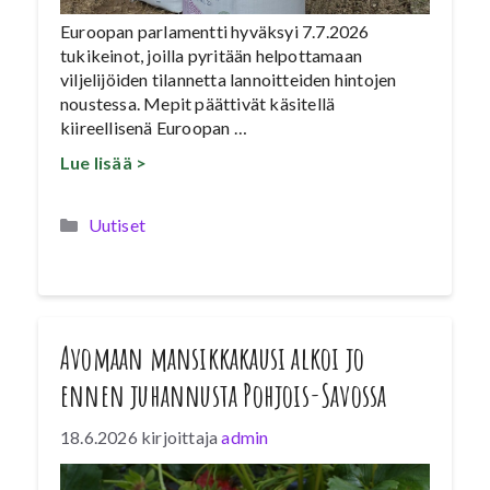
Euroopan parlamentti hyväksyi 7.7.2026
tukikeinot, joilla pyritään helpottamaan
viljelijöiden tilannetta lannoitteiden hintojen
noustessa. Mepit päättivät käsitellä
kiireellisenä Euroopan …
Lue lisää >
Kategoriat
Uutiset
Avomaan mansikkakausi alkoi jo
ennen juhannusta Pohjois-Savossa
18.6.2026
kirjoittaja
admin