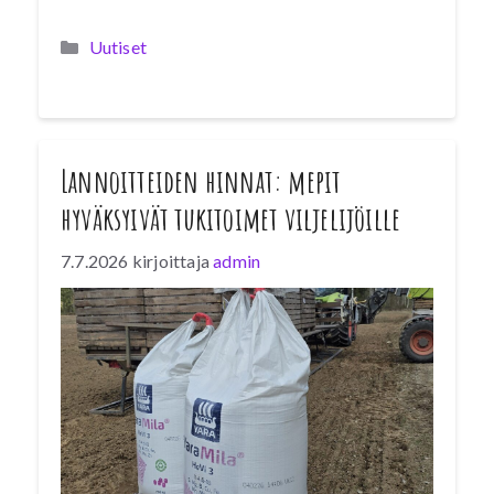
Kategoriat
Uutiset
Lannoitteiden hinnat: mepit
hyväksyivät tukitoimet viljelijöille
7.7.2026
kirjoittaja
admin