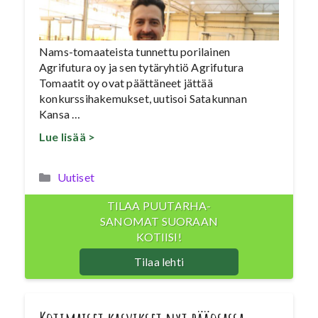
Nams-tomaateista tunnettu porilainen
Agrifutura oy ja sen tytäryhtiö Agrifutura
Tomaatit oy ovat päättäneet jättää
konkurssihakemukset, uutisoi Satakunnan
Kansa …
Lue lisää >
Kategoriat
Uutiset
TILAA PUUTARHA-
SANOMAT SUORAAN
KOTIISI!
Tilaa lehti