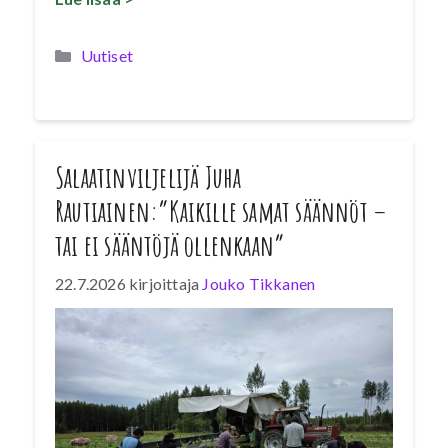
Kategoriat
Uutiset
Salaatinviljelijä Juha
Rautiainen:”Kaikille samat säännöt –
tai ei sääntöjä ollenkaan”
22.7.2026
kirjoittaja
Jouko Tikkanen