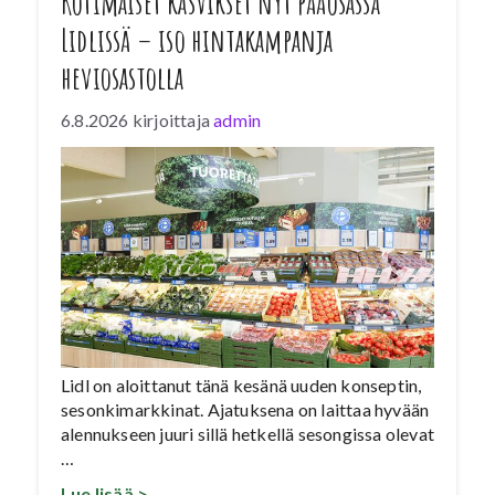
Kotimaiset kasvikset nyt pääosassa
Lidlissä – iso hintakampanja
heviosastolla
6.8.2026
kirjoittaja
admin
Lidl on aloittanut tänä kesänä uuden konseptin,
sesonkimarkkinat. Ajatuksena on laittaa hyvään
alennukseen juuri sillä hetkellä sesongissa olevat
…
Lue lisää >