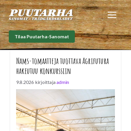
Siirry
sisältöön
Val
Tilaa Puutarha-Sanomat
Nams-tomaatteja tuottava Agrifutura
hakeutuu konkurssiin
9.8.2026
kirjoittaja
admin