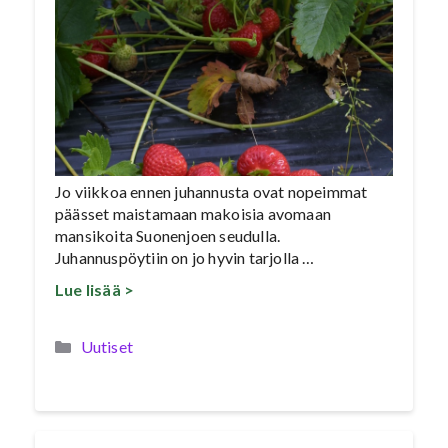
Jo viikkoa ennen juhannusta ovat nopeimmat
päässet maistamaan makoisia avomaan
mansikoita Suonenjoen seudulla.
Juhannuspöytiin on jo hyvin tarjolla …
Lue lisää >
Kategoriat
Uutiset