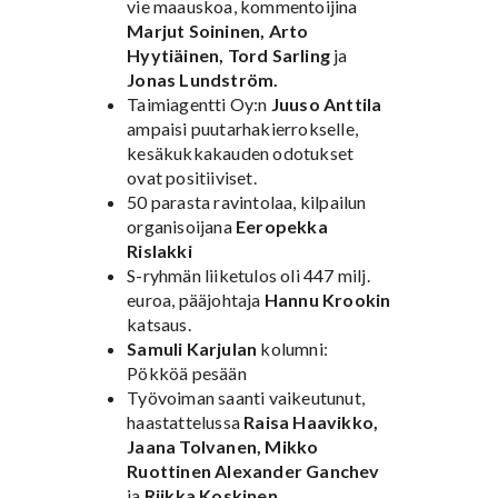
vie maauskoa, kommentoijina
Marjut Soininen, Arto
Hyytiäinen, Tord Sarling
ja
Jonas Lundström.
Taimiagentti Oy:n
Juuso Anttila
ampaisi puutarhakierrokselle,
kesäkukkakauden odotukset
ovat positiiviset.
50 parasta ravintolaa, kilpailun
organisoijana
Eeropekka
Rislakki
S-ryhmän liiketulos oli 447 milj.
euroa, pääjohtaja
Hannu Krookin
katsaus.
Samuli Karjulan
kolumni:
Pökköä pesään
Työvoiman saanti vaikeutunut,
haastattelussa
Raisa Haavikko,
Jaana Tolvanen, Mikko
Ruottinen Alexander Ganchev
ja
Riikka Koskinen
.