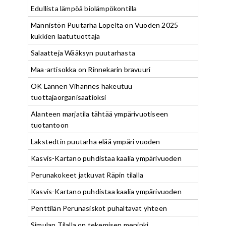
Edullista lämpöä biolämpökontilla
Männistön Puutarha Lopelta on Vuoden 2025
kukkien laatutuottaja
Salaatteja Wääksyn puutarhasta
Maa-artisokka on Rinnekarin bravuuri
OK Lännen Vihannes hakeutuu
tuottajaorganisaatioksi
Alanteen marjatila tähtää ympärivuotiseen
tuotantoon
Lakstedtin puutarha elää ympäri vuoden
Kasvis-Kartano puhdistaa kaalia ympärivuoden
Perunakokeet jatkuvat Räpin tilalla
Kasvis-Kartano puhdistaa kaalia ympärivuoden
Penttilän Perunasiskot puhaltavat yhteen
Simulan Tilalla on tekemisen meninki