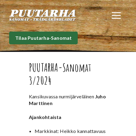
Siirry
sisältöön
Val
Tilaa Puutarha-Sanomat
PUUTARHA-Sanomat
3/2024
Kansikuvassa nurmijärveläinen
Juho
Marttinen
Ajankohtaista
Markkinat: Heikko kannattavuus