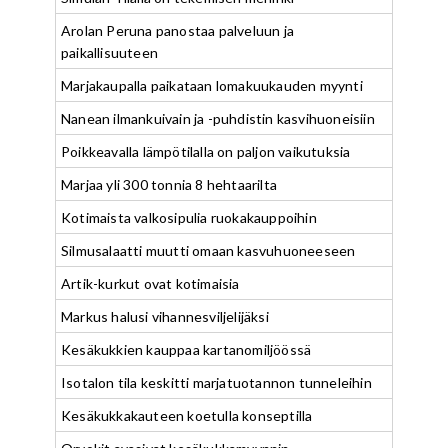
Arolan Peruna panostaa palveluun ja
paikallisuuteen
Marjakaupalla paikataan lomakuukauden myynti
Nanean ilmankuivain ja -puhdistin kasvihuoneisiin
Poikkeavalla lämpötilalla on paljon vaikutuksia
Marjaa yli 300 tonnia 8 hehtaarilta
Kotimaista valkosipulia ruokakauppoihin
Silmusalaatti muutti omaan kasvuhuoneeseen
Artik-kurkut ovat kotimaisia
Markus halusi vihannesviljelijäksi
Kesäkukkien kauppaa kartanomiljöössä
Isotalon tila keskitti marjatuotannon tunneleihin
Kesäkukkakauteen koetulla konseptilla