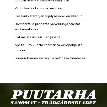
Orvokit avasivat kesäkukkamyynnin
Vilppulan tila katsoo eteenpäin
Kesäkukkatarhojen viljelysesonki on alkanut
Hortiherttua panostaa palveluun ja säästää
kustannuksissa
Kotimaista ruusua Kangasalta
Apetit – 75 vuotta kotimaista kasvipohjaista
ruokaa
Luomuvihanneksia tarjolle helpossa muodossa