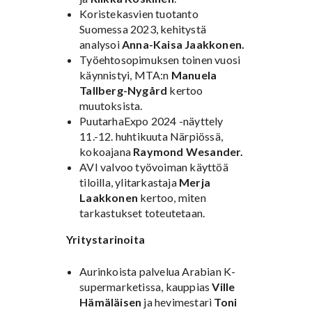
Koristekasvien tuotanto
Suomessa 2023, kehitystä
analysoi
Anna-Kaisa Jaakkonen.
Työehtosopimuksen toinen vuosi
käynnistyi, MTA:n
Manuela
Tallberg-Nygård
kertoo
muutoksista.
PuutarhaExpo 2024 -näyttely
11.-12. huhtikuuta Närpiössä,
kokoajana
Raymond Wesander.
AVI valvoo työvoiman käyttöä
tiloilla, ylitarkastaja
Merja
Laakkonen
kertoo, miten
tarkastukset toteutetaan.
Yritystarinoita
Aurinkoista palvelua Arabian K-
supermarketissa, kauppias
Ville
Hämäläisen
ja hevimestari
Toni