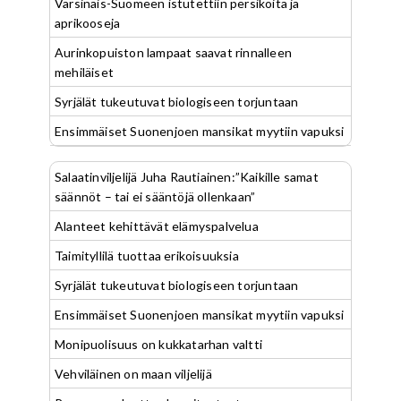
Varsinais-Suomeen istutettiin persikoita ja
aprikooseja
Aurinkopuiston lampaat saavat rinnalleen
mehiläiset
Syrjälät tukeutuvat biologiseen torjuntaan
Ensimmäiset Suonenjoen mansikat myytiin vapuksi
Salaatinviljelijä Juha Rautiainen:”Kaikille samat
säännöt – tai ei sääntöjä ollenkaan”
Alanteet kehittävät elämyspalvelua
Taimityllilä tuottaa erikoisuuksia
Syrjälät tukeutuvat biologiseen torjuntaan
Ensimmäiset Suonenjoen mansikat myytiin vapuksi
Monipuolisuus on kukkatarhan valtti
Vehviläinen on maan viljelijä