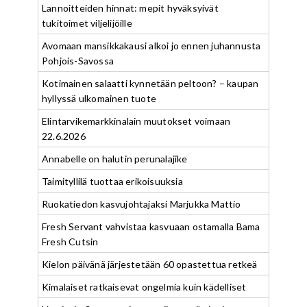
Lannoitteiden hinnat: mepit hyväksyivät
tukitoimet viljelijöille
Avomaan mansikkakausi alkoi jo ennen juhannusta
Pohjois-Savossa
Kotimainen salaatti kynnetään peltoon? – kaupan
hyllyssä ulkomainen tuote
Elintarvikemarkkinalain muutokset voimaan
22.6.2026
Annabelle on halutin perunalajike
Taimityllilä tuottaa erikoisuuksia
Ruokatiedon kasvujohtajaksi Marjukka Mattio
Fresh Servant vahvistaa kasvuaan ostamalla Bama
Fresh Cutsin
Kielon päivänä järjestetään 60 opastettua retkeä
Kimalaiset ratkaisevat ongelmia kuin kädelliset