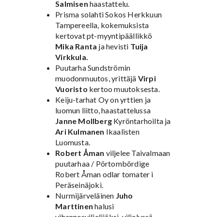
Salmisen
haastattelu.
Prisma solahti Sokos Herkkuun
Tampereella, kokemuksista
kertovat pt-myyntipäällikkö
Mika Ranta
ja hevisti
Tuija
Virkkula.
Puutarha Sundströmin
muodonmuutos, yrittäjä
Virpi
Vuoristo
kertoo muutoksesta.
Keiju-tarhat Oy on yrttien ja
luomun liitto, haastattelussa
Janne Mollberg
Kyröntarhoilta ja
Ari Kulmanen
Ikaalisten
Luomusta.
Robert Åman
viljelee Taivalmaan
puutarhaa / Pörtombördige
Robert Åman odlar tomater i
Peräseinäjoki.
Nurmijärveläinen
Juho
Marttinen
halusi
vihannesviljelijäksi, viljelyssä