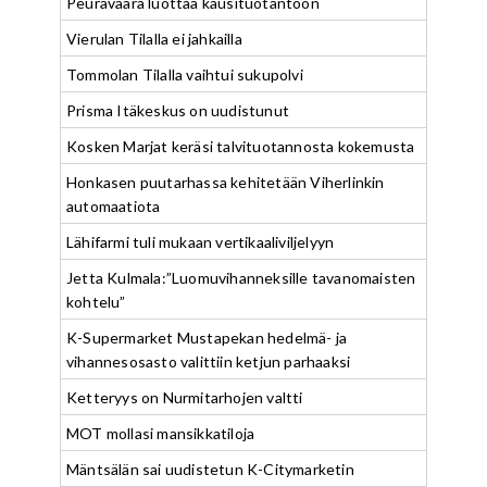
Peuravaara luottaa kausituotantoon
Vierulan Tilalla ei jahkailla
Tommolan Tilalla vaihtui sukupolvi
Prisma Itäkeskus on uudistunut
Kosken Marjat keräsi talvituotannosta kokemusta
Honkasen puutarhassa kehitetään Viherlinkin
automaatiota
Lähifarmi tuli mukaan vertikaaliviljelyyn
Jetta Kulmala:”Luomuvihanneksille tavanomaisten
kohtelu”
K-Supermarket Mustapekan hedelmä- ja
vihannesosasto valittiin ketjun parhaaksi
Ketteryys on Nurmitarhojen valtti
MOT mollasi mansikkatiloja
Mäntsälän sai uudistetun K-Citymarketin