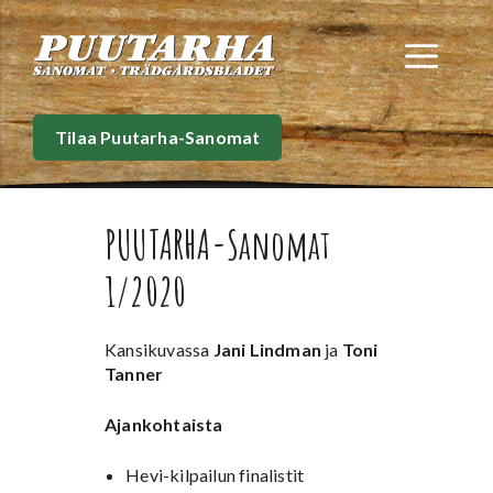
Siirry
sisältöön
Val
Tilaa Puutarha-Sanomat
PUUTARHA-Sanomat
1/2020
Kansikuvassa
Jani Lindman
ja
Toni
Tanner
Ajankohtaista
Hevi-kilpailun finalistit