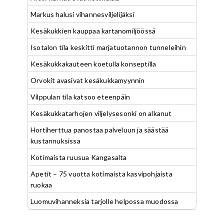
Markus halusi vihannesviljelijäksi
Kesäkukkien kauppaa kartanomiljöössä
Isotalon tila keskitti marjatuotannon tunneleihin
Kesäkukkakauteen koetulla konseptilla
Orvokit avasivat kesäkukkamyynnin
Vilppulan tila katsoo eteenpäin
Kesäkukkatarhojen viljelysesonki on alkanut
Hortiherttua panostaa palveluun ja säästää
kustannuksissa
Kotimaista ruusua Kangasalta
Apetit – 75 vuotta kotimaista kasvipohjaista
ruokaa
Luomuvihanneksia tarjolle helpossa muodossa