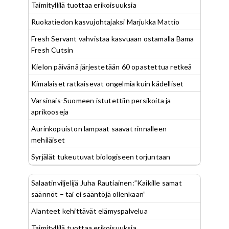
Taimityllilä tuottaa erikoisuuksia
Ruokatiedon kasvujohtajaksi Marjukka Mattio
Fresh Servant vahvistaa kasvuaan ostamalla Bama
Fresh Cutsin
Kielon päivänä järjestetään 60 opastettua retkeä
Kimalaiset ratkaisevat ongelmia kuin kädelliset
Varsinais-Suomeen istutettiin persikoita ja
aprikooseja
Aurinkopuiston lampaat saavat rinnalleen
mehiläiset
Syrjälät tukeutuvat biologiseen torjuntaan
Salaatinviljelijä Juha Rautiainen:”Kaikille samat
säännöt – tai ei sääntöjä ollenkaan”
Alanteet kehittävät elämyspalvelua
Taimityllilä tuottaa erikoisuuksia