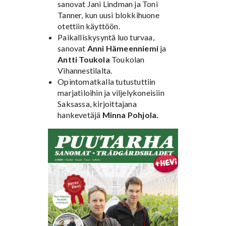
sanovat Jani Lindman ja Toni
Tanner, kun uusi blokkihuone
otettiin käyttöön.
Paikalliskysyntä luo turvaa,
sanovat
Anni Hämeenniemi
ja
Antti Toukola
Toukolan
Vihannestilalta.
Opintomatkalla tutustuttiin
marjatiloihin ja viljelykoneisiin
Saksassa, kirjoittajana
hankevetäjä
Minna Pohjola.