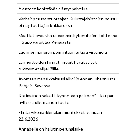
Alanteet kehittävät elämyspalvelua
Varhaisperunantuottajat: Kuluttajahintojen nousu
ei näy tuottajan kukkarossa
Maatilat ovat yhä useammin kyberuhkien kohteena
– Supo varoittaa Venäjästä
Luonnonmarjojen poimintaan ei tipu viisumeja
Lannoitteiden hinnat: mepit hyväksyivät
tukitoimet viljelijöille
Avomaan mansikkakausi alkoi jo ennen juhannusta
Pohjois-Savossa
Kotimainen salaatti kynnetään peltoon? – kaupan
hyllyssä ulkomainen tuote
Elintarvikemarkkinalain muutokset voimaan
22.6.2026
Annabelle on halutin perunalajike