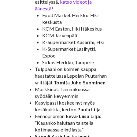
esittelyssä,
katso videot ja
äänestä!
Food Market Herkku, Hki
keskusta
KCM Easton, Hki Itäkeskus
KCM Järvenpää
K-Supermarket Kasarmi, Hki
K-Supermarket Lasihytti,
Espoo
Sokos Herkku, Tampere
Tulppaani on kolmen kauppa,
haastattelussa Lepolan Puutarhan
yrittäjät
Tomi
ja
Juho Suominen
Markkinat: Tammikuussa
syödään kevyemmin
Kasvipassi koskee nyt myös
kesäkukkia, kertoo
Paula Lilja
Fennopromon
Eeva-Liisa Lilja
:
”Kauanko halutaan taistella
kotimaassa elintilasta”
Samuli Karjulan
kolumni: