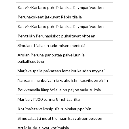
Kasvis-Kartano puhdistaa kaalia ympärivuoden
Perunakokeet jatkuvat Räpin tilalla
Kasvis-Kartano puhdistaa kaalia ympärivuoden
Penttilän Perunasiskot puhaltavat yhteen
Simulan Tilalla on tekemisen meninki
Arolan Peruna panostaa palveluun ja
paikallisuuteen
Marjakaupalla paikataan lomakuukauden myynti
Nanean ilmankuivain ja -puhdistin kasvihuoneisiin
Poikkeavalla lämpötilalla on paljon vaikutuksia
Marjaa yli 300 tonnia 8 hehtaarilta
Kotimaista valkosipulia ruokakauppoihin
Silmusalaatti muutti omaan kasvuhuoneeseen
Artik-kurkut ovat kotimaisia