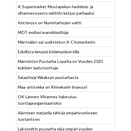
K-Supermarket Mustapekan hedelmä- ja
vihannesosasto valittiin ketjun parhaaksi
Ketteryys on Nurmitarhojen valtti
MOT mollasi mansikkatiloja
Mäntsälän sai uudistetun K-Citymarketin
Edullista lämpöä biolämpökontilla
Männistön Puutarha Lopelta on Vuoden 2025
kukkien laatutuottaja
Salaatteja Wääksyn puutarhasta
Maa-artisokka on Rinnekarin bravuuri
OK Lännen Vihannes hakeutuu
tuottajaorganisaatioksi
Alanteen marjatila tähtää ympärivuotiseen
tuotantoon
Lakstedtin puutarha elää ympäri vuoden