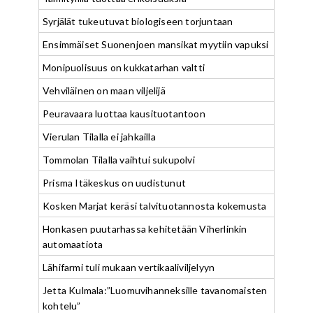
Syrjälät tukeutuvat biologiseen torjuntaan
Ensimmäiset Suonenjoen mansikat myytiin vapuksi
Monipuolisuus on kukkatarhan valtti
Vehviläinen on maan viljelijä
Peuravaara luottaa kausituotantoon
Vierulan Tilalla ei jahkailla
Tommolan Tilalla vaihtui sukupolvi
Prisma Itäkeskus on uudistunut
Kosken Marjat keräsi talvituotannosta kokemusta
Honkasen puutarhassa kehitetään Viherlinkin
automaatiota
Lähifarmi tuli mukaan vertikaaliviljelyyn
Jetta Kulmala:”Luomuvihanneksille tavanomaisten
kohtelu”