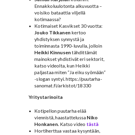
Ennakkoluulotonta alkuvuotta –
voisiko bataattia viljellä
kotimaassa?
Kotimaiset Kasvikset 30 vuotta:
Jouko Tikkanen
kertoo
yhdistyksen synnystä ja
toiminnasta 1990-luvulla, jolloin
Heikki Kinnusen
tähdittämät
mainokset yhdistivät eri sektorit,
katso videolta, kun Heikki
paljastaa miten ”Ja eiku syömään”
-slogan syntyi. https://puutarha-
sanomat.fi/arkistot/18330
Yritystarinoita
Kotipellon puutarha elää
viennistä, haastattelussa
Niko
Honkanen.
Katso video
tästä
Hortiherttua vastaa kysyntään,