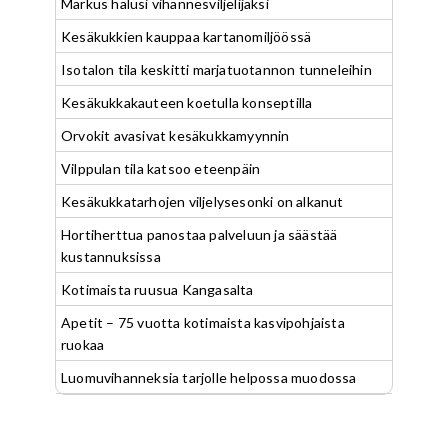
Markus halusi vihannesviljelijäksi
Kesäkukkien kauppaa kartanomiljöössä
Isotalon tila keskitti marjatuotannon tunneleihin
Kesäkukkakauteen koetulla konseptilla
Orvokit avasivat kesäkukkamyynnin
Vilppulan tila katsoo eteenpäin
Kesäkukkatarhojen viljelysesonki on alkanut
Hortiherttua panostaa palveluun ja säästää
kustannuksissa
Kotimaista ruusua Kangasalta
Apetit – 75 vuotta kotimaista kasvipohjaista
ruokaa
Luomuvihanneksia tarjolle helpossa muodossa