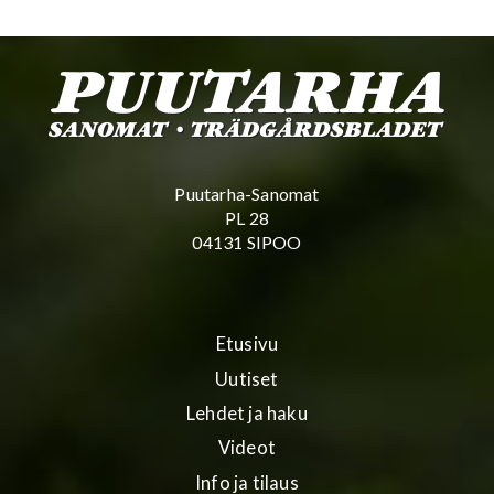
Puutarha-Sanomat
PL 28
04131 SIPOO
Etusivu
Uutiset
Lehdet ja haku
Videot
Info ja tilaus