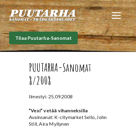
Siirry
sisältöön
Val
Tilaa Puutarha-Sanomat
PUUTARHA-Sanomat
8/2008
Ilmestyi: 25.09.2008
”Vexi” vetää vihanneksilla
Avainsanat: K-citymarket Sello, John
Still, Aira Myllynen