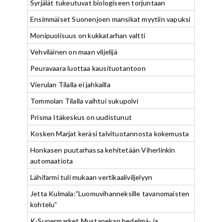
Syrjälät tukeutuvat biologiseen torjuntaan
Ensimmäiset Suonenjoen mansikat myytiin vapuksi
Monipuolisuus on kukkatarhan valtti
Vehviläinen on maan viljelijä
Peuravaara luottaa kausituotantoon
Vierulan Tilalla ei jahkailla
Tommolan Tilalla vaihtui sukupolvi
Prisma Itäkeskus on uudistunut
Kosken Marjat keräsi talvituotannosta kokemusta
Honkasen puutarhassa kehitetään Viherlinkin
automaatiota
Lähifarmi tuli mukaan vertikaaliviljelyyn
Jetta Kulmala:”Luomuvihanneksille tavanomaisten
kohtelu”
K-Supermarket Mustapekan hedelmä- ja