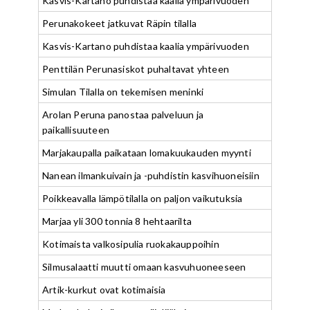
Kasvis-Kartano puhdistaa kaalia ympärivuoden
Perunakokeet jatkuvat Räpin tilalla
Kasvis-Kartano puhdistaa kaalia ympärivuoden
Penttilän Perunasiskot puhaltavat yhteen
Simulan Tilalla on tekemisen meninki
Arolan Peruna panostaa palveluun ja
paikallisuuteen
Marjakaupalla paikataan lomakuukauden myynti
Nanean ilmankuivain ja -puhdistin kasvihuoneisiin
Poikkeavalla lämpötilalla on paljon vaikutuksia
Marjaa yli 300 tonnia 8 hehtaarilta
Kotimaista valkosipulia ruokakauppoihin
Silmusalaatti muutti omaan kasvuhuoneeseen
Artik-kurkut ovat kotimaisia