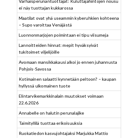
Varhaisperunantuottajat: Kuluttajahintojen nousu
ei näy tuottajan kukkarossa
Maatilat ovat yhä useammin kyberuhkien kohteena
– Supo varoittaa Venäjästä
Luonnonmarjojen poimintaan ei tipu viisumeja
Lannoitteiden hinnat: mepit hyväksyivät
tukitoimet viljelijöille
Avomaan mansikkakausi alkoi jo ennen juhannusta
Pohjois-Savossa
Kotimainen salaatti kynnetään peltoon? – kaupan
hyllyssä ulkomainen tuote
Elintarvikemarkkinalain muutokset voimaan
22.6.2026
Annabelle on halutin perunalajike
Taimityllilä tuottaa erikoisuuksia
Ruokatiedon kasvujohtajaksi Marjukka Mattio