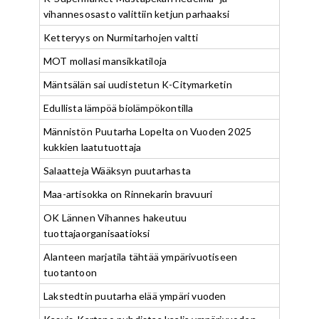
vihannesosasto valittiin ketjun parhaaksi
Ketteryys on Nurmitarhojen valtti
MOT mollasi mansikkatiloja
Mäntsälän sai uudistetun K-Citymarketin
Edullista lämpöä biolämpökontilla
Männistön Puutarha Lopelta on Vuoden 2025
kukkien laatutuottaja
Salaatteja Wääksyn puutarhasta
Maa-artisokka on Rinnekarin bravuuri
OK Lännen Vihannes hakeutuu
tuottajaorganisaatioksi
Alanteen marjatila tähtää ympärivuotiseen
tuotantoon
Lakstedtin puutarha elää ympäri vuoden