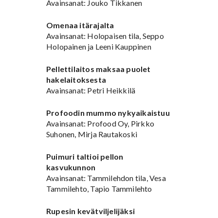
Avainsanat: Jouko Tikkanen
Omenaa itärajalta
Avainsanat: Holopaisen tila, Seppo
Holopainen ja Leeni Kauppinen
Pellettilaitos maksaa puolet
hakelaitoksesta
Avainsanat: Petri Heikkilä
Profoodin mummo nykyaikaistuu
Avainsanat: Profood Oy, Pirkko
Suhonen, Mirja Rautakoski
Puimuri taltioi pellon
kasvukunnon
Avainsanat: Tammilehdon tila, Vesa
Tammilehto, Tapio Tammilehto
Rupesin kevätviljelijäksi