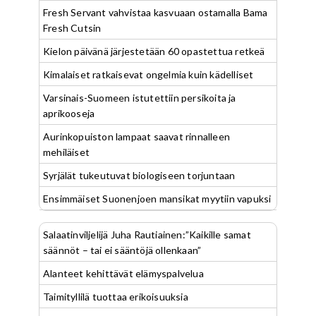
Fresh Servant vahvistaa kasvuaan ostamalla Bama
Fresh Cutsin
Kielon päivänä järjestetään 60 opastettua retkeä
Kimalaiset ratkaisevat ongelmia kuin kädelliset
Varsinais-Suomeen istutettiin persikoita ja
aprikooseja
Aurinkopuiston lampaat saavat rinnalleen
mehiläiset
Syrjälät tukeutuvat biologiseen torjuntaan
Ensimmäiset Suonenjoen mansikat myytiin vapuksi
Salaatinviljelijä Juha Rautiainen:”Kaikille samat
säännöt – tai ei sääntöjä ollenkaan”
Alanteet kehittävät elämyspalvelua
Taimityllilä tuottaa erikoisuuksia