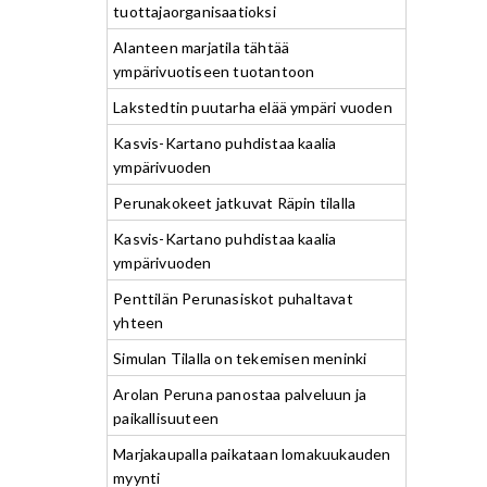
tuottajaorganisaatioksi
Alanteen marjatila tähtää
ympärivuotiseen tuotantoon
Lakstedtin puutarha elää ympäri vuoden
Kasvis-Kartano puhdistaa kaalia
ympärivuoden
Perunakokeet jatkuvat Räpin tilalla
Kasvis-Kartano puhdistaa kaalia
ympärivuoden
Penttilän Perunasiskot puhaltavat
yhteen
Simulan Tilalla on tekemisen meninki
Arolan Peruna panostaa palveluun ja
paikallisuuteen
Marjakaupalla paikataan lomakuukauden
myynti