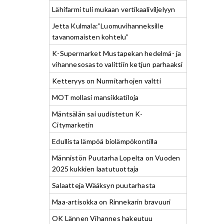
Lähifarmi tuli mukaan vertikaaliviljelyyn
Jetta Kulmala:”Luomuvihanneksille
tavanomaisten kohtelu”
K-Supermarket Mustapekan hedelmä- ja
vihannesosasto valittiin ketjun parhaaksi
Ketteryys on Nurmitarhojen valtti
MOT mollasi mansikkatiloja
Mäntsälän sai uudistetun K-
Citymarketin
Edullista lämpöä biolämpökontilla
Männistön Puutarha Lopelta on Vuoden
2025 kukkien laatutuottaja
Salaatteja Wääksyn puutarhasta
Maa-artisokka on Rinnekarin bravuuri
OK Lännen Vihannes hakeutuu