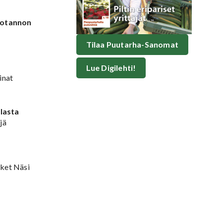
tuotannon
Tilaa Puutarha-Sanomat
Lue Digilehti!
inat
lasta
jä
rket Näsi