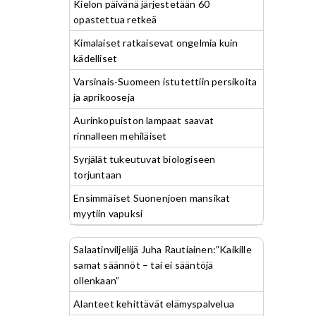
Kielon päivänä järjestetään 60
opastettua retkeä
Kimalaiset ratkaisevat ongelmia kuin
kädelliset
Varsinais-Suomeen istutettiin persikoita
ja aprikooseja
Aurinkopuiston lampaat saavat
rinnalleen mehiläiset
Syrjälät tukeutuvat biologiseen
torjuntaan
Ensimmäiset Suonenjoen mansikat
myytiin vapuksi
Salaatinviljelijä Juha Rautiainen:”Kaikille
samat säännöt – tai ei sääntöjä
ollenkaan”
Alanteet kehittävät elämyspalvelua