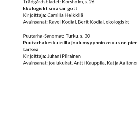
Trädgårdsbladet: Korsholm, s. 26
Ekologiskt smakar gott
Kirjoittaja: Camilla Heikkilä
Avainsanat: Ravel Kodial, Berit Kodial, ekologiskt
Puutarha-Sanomat: Turku, s. 30
Puutarhakeskuksilla joulumyyynnin osuus on pien
tärkeä
Kirjoittaja: Juhani Piirainen
Avainsanat: joulukukat, Antti Kauppila, Katja Aaltonen,