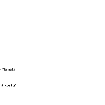
o Ylämäki
ntikortti”