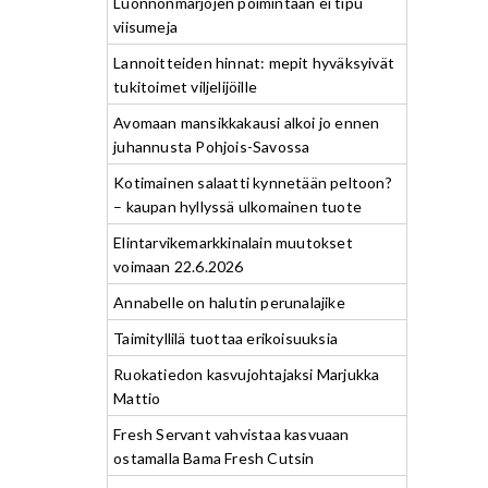
Luonnonmarjojen poimintaan ei tipu
viisumeja
Lannoitteiden hinnat: mepit hyväksyivät
tukitoimet viljelijöille
Avomaan mansikkakausi alkoi jo ennen
juhannusta Pohjois-Savossa
Kotimainen salaatti kynnetään peltoon?
– kaupan hyllyssä ulkomainen tuote
Elintarvikemarkkinalain muutokset
voimaan 22.6.2026
Annabelle on halutin perunalajike
Taimityllilä tuottaa erikoisuuksia
Ruokatiedon kasvujohtajaksi Marjukka
Mattio
Fresh Servant vahvistaa kasvuaan
ostamalla Bama Fresh Cutsin