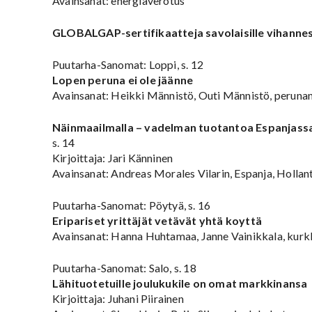
Avainsanat: energiaverotus
GLOBALGAP-sertifikaatteja savolaisille vihannest
Puutarha-Sanomat: Loppi, s. 12
Lopen peruna ei ole jäänne
Avainsanat: Heikki Männistö, Outi Männistö, perunan 
Näinmaailmalla – vadelman tuotantoa Espanjassa
s. 14
Kirjoittaja: Jari Känninen
Avainsanat: Andreas Morales Vilarin, Espanja, Hollan
Puutarha-Sanomat: Pöytyä, s. 16
Eripariset yrittäjät vetävät yhtä koyttä
Avainsanat: Hanna Huhtamaa, Janne Vainikkala, kurkk
Puutarha-Sanomat: Salo, s. 18
Lähituotetuille joulukukile on omat markkinansa
Kirjoittaja: Juhani Piirainen