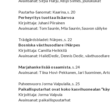
Avainsanat: Sirpa Harju, Reijo Siimes, joulukukat
Puutarha-Sanomat: Kaarina, s. 20
Perheyritys tuottaa lisäarvoa
Kirjoittaja: Juhani Piirainen
Avainsanat: Tom Saurén, Mia Saurén, Sauvon säilyke
Trädgårdsbladet: Närpes, s. 22
Bosniska växthusodlare i Närpes
Kirjoittaja: Camilla Heikkilä
Avainsanat: HalidDedic, Dennis Dedic, växthusodlare
Marjahanke lisää osaamista
, s. 24
Avainsanat: Tiina Hovi-Pekkanen, Jari Suominen, Art
Puheenvuoro Jorma Valpulalla, s. 25
Paikallisputarhat ovat koko kasvihuonealan ”käy
Kirjoittaja: Jorma Valpula
Avainsanat: paikallispuutarhat