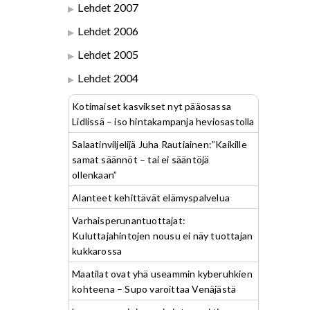
Lehdet 2007
Lehdet 2006
Lehdet 2005
Lehdet 2004
Kotimaiset kasvikset nyt pääosassa
Lidlissä – iso hintakampanja heviosastolla
Salaatinviljelijä Juha Rautiainen:”Kaikille
samat säännöt – tai ei sääntöjä
ollenkaan”
Alanteet kehittävät elämyspalvelua
Varhaisperunantuottajat:
Kuluttajahintojen nousu ei näy tuottajan
kukkarossa
Maatilat ovat yhä useammin kyberuhkien
kohteena – Supo varoittaa Venäjästä