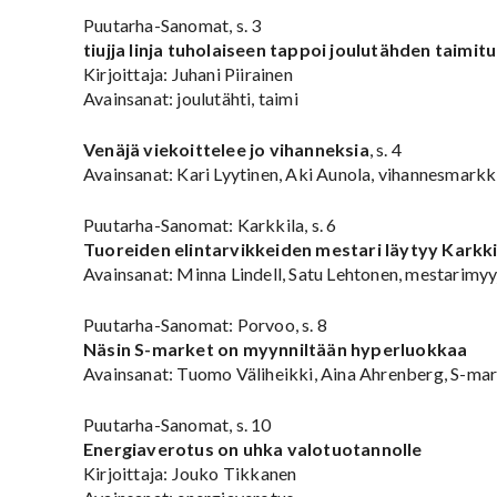
Puutarha-Sanomat, s. 3
tiujja linja tuholaiseen tappoi joulutähden taimi
Kirjoittaja: Juhani Piirainen
Avainsanat: joulutähti, taimi
Venäjä viekoittelee jo vihanneksia
, s. 4
Avainsanat: Kari Lyytinen, Aki Aunola, vihannesmarkk
Puutarha-Sanomat: Karkkila, s. 6
Tuoreiden elintarvikkeiden mestari läytyy Karkki
Avainsanat: Minna Lindell, Satu Lehtonen, mestarimyy
Puutarha-Sanomat: Porvoo, s. 8
Näsin S-market on myynniltään hyperluokkaa
Avainsanat: Tuomo Väliheikki, Aina Ahrenberg, S-ma
Puutarha-Sanomat, s. 10
Energiaverotus on uhka valotuotannolle
Kirjoittaja: Jouko Tikkanen