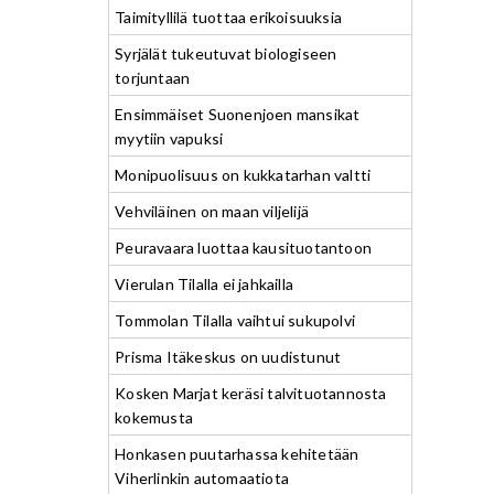
Taimityllilä tuottaa erikoisuuksia
Syrjälät tukeutuvat biologiseen
torjuntaan
Ensimmäiset Suonenjoen mansikat
myytiin vapuksi
Monipuolisuus on kukkatarhan valtti
Vehviläinen on maan viljelijä
Peuravaara luottaa kausituotantoon
Vierulan Tilalla ei jahkailla
Tommolan Tilalla vaihtui sukupolvi
Prisma Itäkeskus on uudistunut
Kosken Marjat keräsi talvituotannosta
kokemusta
Honkasen puutarhassa kehitetään
Viherlinkin automaatiota