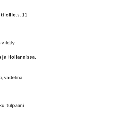
iloille
, s. 11
vilejly
 ja Hollannissa
,
ti, vadelma
u, tulpaani