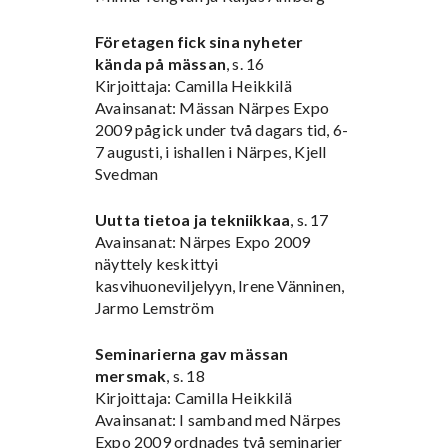
Företagen fick sina nyheter
kända på mässan
, s. 16
Kirjoittaja: Camilla Heikkilä
Avainsanat: Mässan Närpes Expo
2009 pågick under två dagars tid, 6-
7 augusti, i ishallen i Närpes, Kjell
Svedman
Uutta tietoa ja tekniikkaa
, s. 17
Avainsanat: Närpes Expo 2009
näyttely keskittyi
kasvihuoneviljelyyn, Irene Vänninen,
Jarmo Lemström
Seminarierna gav mässan
mersmak
, s. 18
Kirjoittaja: Camilla Heikkilä
Avainsanat: I samband med Närpes
Expo 2009 ordnades två seminarier