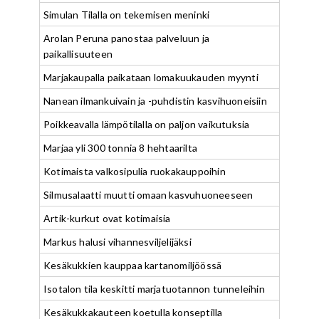
Simulan Tilalla on tekemisen meninki
Arolan Peruna panostaa palveluun ja
paikallisuuteen
Marjakaupalla paikataan lomakuukauden myynti
Nanean ilmankuivain ja -puhdistin kasvihuoneisiin
Poikkeavalla lämpötilalla on paljon vaikutuksia
Marjaa yli 300 tonnia 8 hehtaarilta
Kotimaista valkosipulia ruokakauppoihin
Silmusalaatti muutti omaan kasvuhuoneeseen
Artik-kurkut ovat kotimaisia
Markus halusi vihannesviljelijäksi
Kesäkukkien kauppaa kartanomiljöössä
Isotalon tila keskitti marjatuotannon tunneleihin
Kesäkukkakauteen koetulla konseptilla