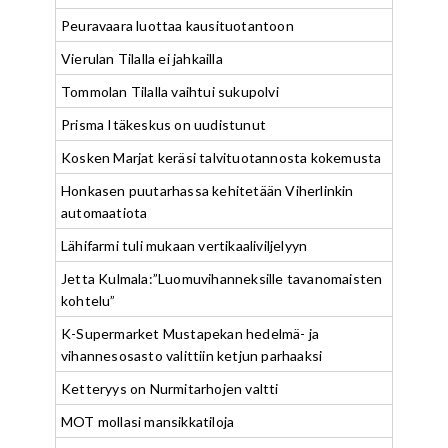
Peuravaara luottaa kausituotantoon
Vierulan Tilalla ei jahkailla
Tommolan Tilalla vaihtui sukupolvi
Prisma Itäkeskus on uudistunut
Kosken Marjat keräsi talvituotannosta kokemusta
Honkasen puutarhassa kehitetään Viherlinkin
automaatiota
Lähifarmi tuli mukaan vertikaaliviljelyyn
Jetta Kulmala:”Luomuvihanneksille tavanomaisten
kohtelu”
K-Supermarket Mustapekan hedelmä- ja
vihannesosasto valittiin ketjun parhaaksi
Ketteryys on Nurmitarhojen valtti
MOT mollasi mansikkatiloja