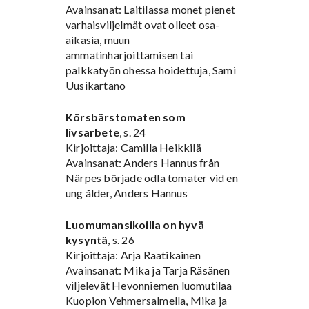
Avainsanat: Laitilassa monet pienet
varhaisviljelmät ovat olleet osa-
aikasia, muun
ammatinharjoittamisen tai
palkkatyön ohessa hoidettuja, Sami
Uusikartano
Körsbärstomaten som
livsarbete
, s. 24
Kirjoittaja: Camilla Heikkilä
Avainsanat: Anders Hannus från
Närpes började odla tomater vid en
ung ålder, Anders Hannus
Luomumansikoilla on hyvä
kysyntä
, s. 26
Kirjoittaja: Arja Raatikainen
Avainsanat: Mika ja Tarja Räsänen
viljelevät Hevonniemen luomutilaa
Kuopion Vehmersalmella, Mika ja