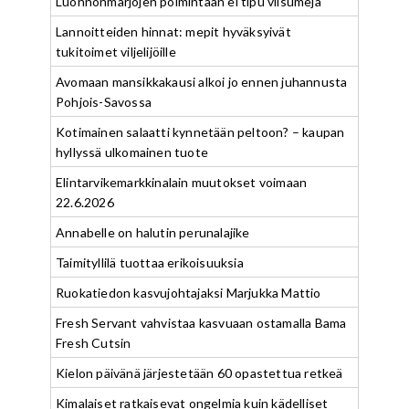
Luonnonmarjojen poimintaan ei tipu viisumeja
Lannoitteiden hinnat: mepit hyväksyivät
tukitoimet viljelijöille
Avomaan mansikkakausi alkoi jo ennen juhannusta
Pohjois-Savossa
Kotimainen salaatti kynnetään peltoon? – kaupan
hyllyssä ulkomainen tuote
Elintarvikemarkkinalain muutokset voimaan
22.6.2026
Annabelle on halutin perunalajike
Taimityllilä tuottaa erikoisuuksia
Ruokatiedon kasvujohtajaksi Marjukka Mattio
Fresh Servant vahvistaa kasvuaan ostamalla Bama
Fresh Cutsin
Kielon päivänä järjestetään 60 opastettua retkeä
Kimalaiset ratkaisevat ongelmia kuin kädelliset