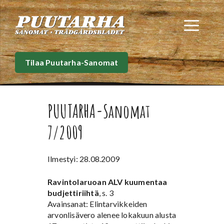
Siirry
sisältöön
Val
Tilaa Puutarha-Sanomat
PUUTARHA-Sanomat
7/2009
Ilmestyi: 28.08.2009
Ravintolaruoan ALV kuumentaa
budjettiriihtä
, s. 3
Avainsanat: Elintarvikkeiden
arvonlisävero alenee lokakuun alusta