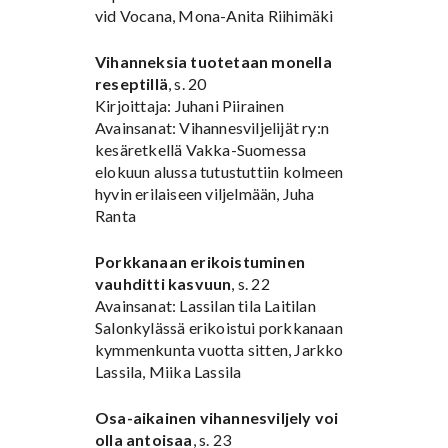
vid Vocana, Mona-Anita Riihimäki
Vihanneksia tuotetaan monella
reseptillä
, s. 20
Kirjoittaja: Juhani Piirainen
Avainsanat: Vihannesviljelijät ry:n
kesäretkellä Vakka-Suomessa
elokuun alussa tutustuttiin kolmeen
hyvin erilaiseen viljelmään, Juha
Ranta
Porkkanaan erikoistuminen
vauhditti kasvuun
, s. 22
Avainsanat: Lassilan tila Laitilan
Salonkylässä erikoistui porkkanaan
kymmenkunta vuotta sitten, Jarkko
Lassila, Miika Lassila
Osa-aikainen vihannesviljely voi
olla antoisaa
, s. 23