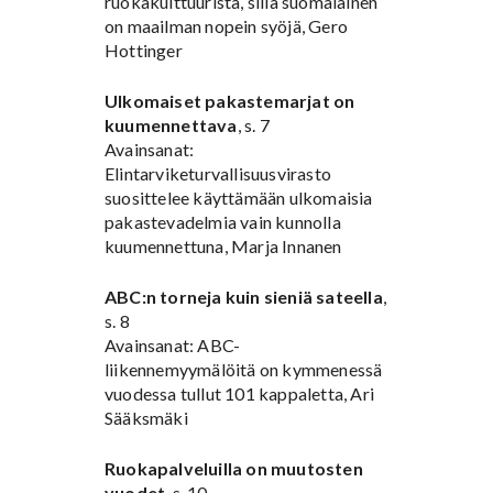
ruokakulttuurista, sillä suomalainen
on maailman nopein syöjä, Gero
Hottinger
Ulkomaiset pakastemarjat on
kuumennettava
, s. 7
Avainsanat:
Elintarviketurvallisuusvirasto
suosittelee käyttämään ulkomaisia
pakastevadelmia vain kunnolla
kuumennettuna, Marja Innanen
ABC:n torneja kuin sieniä sateella
,
s. 8
Avainsanat: ABC-
liikennemyymälöitä on kymmenessä
vuodessa tullut 101 kappaletta, Ari
Sääksmäki
Ruokapalveluilla on muutosten
vuodet
, s. 10