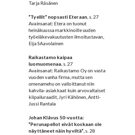
Tarja Räsänen
”Tyellit” nopsasti Eteraan
, s. 27
Avainsanat: Etera on tuonut
heinäkuussa markkinoille uuden
työeläkevakuutusten ilmoitustavan,
Eija SAavolainen
Raikastamo kaipaa
luomuomenaa
, s. 27
Avainsanat: Raikastamo Oy on vasta
vuoden vanha firma, mutta sen
omenamehu on valloittanut niin
kahvila-asiakkaat kuin arvovaltaiset
kilpailuraadit, Jyri Kähönen, Antti-
Jussi Rantala
Johan Klåvus 50-vuotta:
”Perunapellot eivät koskaan ole
näyttäneet näin hyviltä”
, s. 28