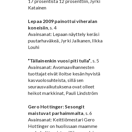
17 prosentista 12 prosenttiin, Jyrki
Katainen
Lepaa 2009 painottui viheralan
koneisiin
, s. 4
Avainsanat: Lepaan näyttely keräsi
puutarhaväkeä, Jyrki Jalkanen, Ilkka
Louhi
”Tällainenkin vuosi piti tulla”
, s. 5
Avainsanat: Avomaavihannesten
tuottajat eivät iloitse kesän hyvistä
kasvuolosuhteista, sillä sen
seurausvaikutuksena ovat olleet
heikot markkinat, Pauli Lindström
Gero Hottinger: Sesongit
maistuvat parhaimmalta
, s. 6
Avainsanat: Keittiömestari Gero
Hottinger on huolissaan maamme