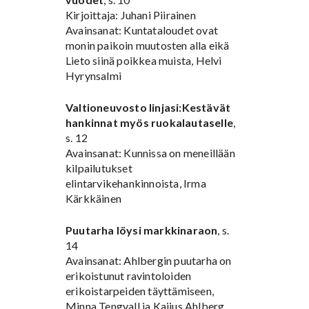
Kirjoittaja: Juhani Piirainen
Avainsanat: Kuntataloudet ovat
monin paikoin muutosten alla eikä
Lieto siinä poikkea muista, Helvi
Hyrynsalmi
Valtioneuvosto linjasi:Kestävät
hankinnat myös ruokalautaselle
,
s. 12
Avainsanat: Kunnissa on meneillään
kilpailutukset
elintarvikehankinnoista, Irma
Kärkkäinen
Puutarha löysi markkinaraon
, s.
14
Avainsanat: Ahlbergin puutarha on
erikoistunut ravintoloiden
erikoistarpeiden täyttämiseen,
Minna Tengvall ja Kaijus Ahlberg