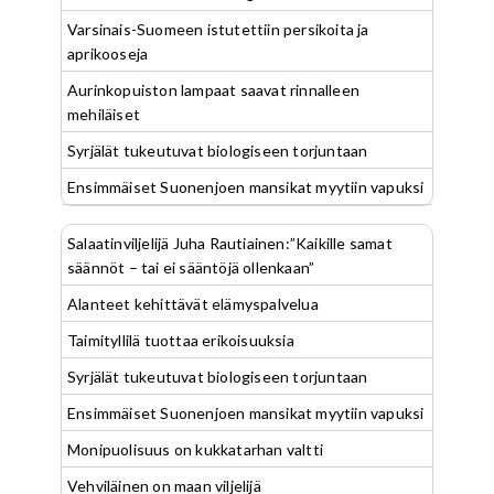
Varsinais-Suomeen istutettiin persikoita ja
aprikooseja
Aurinkopuiston lampaat saavat rinnalleen
mehiläiset
Syrjälät tukeutuvat biologiseen torjuntaan
Ensimmäiset Suonenjoen mansikat myytiin vapuksi
Salaatinviljelijä Juha Rautiainen:”Kaikille samat
säännöt – tai ei sääntöjä ollenkaan”
Alanteet kehittävät elämyspalvelua
Taimityllilä tuottaa erikoisuuksia
Syrjälät tukeutuvat biologiseen torjuntaan
Ensimmäiset Suonenjoen mansikat myytiin vapuksi
Monipuolisuus on kukkatarhan valtti
Vehviläinen on maan viljelijä