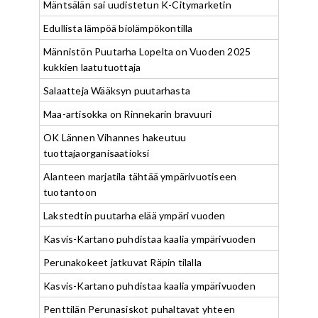
Mäntsälän sai uudistetun K-Citymarketin
Edullista lämpöä biolämpökontilla
Männistön Puutarha Lopelta on Vuoden 2025
kukkien laatutuottaja
Salaatteja Wääksyn puutarhasta
Maa-artisokka on Rinnekarin bravuuri
OK Lännen Vihannes hakeutuu
tuottajaorganisaatioksi
Alanteen marjatila tähtää ympärivuotiseen
tuotantoon
Lakstedtin puutarha elää ympäri vuoden
Kasvis-Kartano puhdistaa kaalia ympärivuoden
Perunakokeet jatkuvat Räpin tilalla
Kasvis-Kartano puhdistaa kaalia ympärivuoden
Penttilän Perunasiskot puhaltavat yhteen