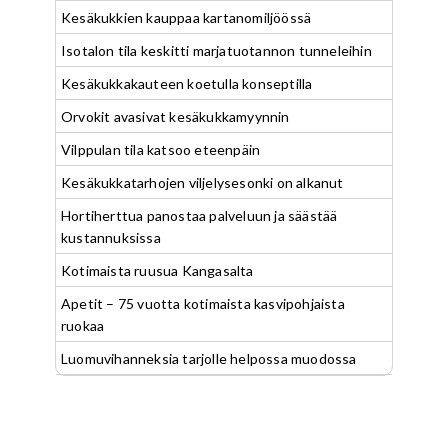
Kesäkukkien kauppaa kartanomiljöössä
Isotalon tila keskitti marjatuotannon tunneleihin
Kesäkukkakauteen koetulla konseptilla
Orvokit avasivat kesäkukkamyynnin
Vilppulan tila katsoo eteenpäin
Kesäkukkatarhojen viljelysesonki on alkanut
Hortiherttua panostaa palveluun ja säästää
kustannuksissa
Kotimaista ruusua Kangasalta
Apetit – 75 vuotta kotimaista kasvipohjaista
ruokaa
Luomuvihanneksia tarjolle helpossa muodossa