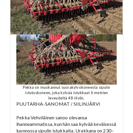
Pekka on muokannut suorakylvökoneesta sipulin
istutuskoneen, joka kylvää istukkaat 6 metrien
leveydeltä 48 riiviin.
PUUTARHA-SANOMAT / SIILINJÄRVI
Pekka Vehviläinen sanoo olevansa
ihanneammatissa, kun hän saa kylvää keväisessä
luonnossa sipulin istukkaita. Urakkana on 230–