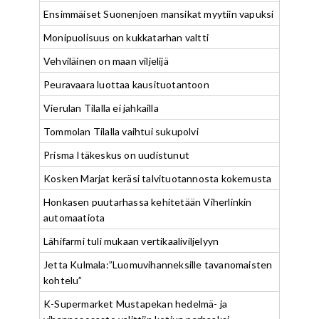
Ensimmäiset Suonenjoen mansikat myytiin vapuksi
Monipuolisuus on kukkatarhan valtti
Vehviläinen on maan viljelijä
Peuravaara luottaa kausituotantoon
Vierulan Tilalla ei jahkailla
Tommolan Tilalla vaihtui sukupolvi
Prisma Itäkeskus on uudistunut
Kosken Marjat keräsi talvituotannosta kokemusta
Honkasen puutarhassa kehitetään Viherlinkin
automaatiota
Lähifarmi tuli mukaan vertikaaliviljelyyn
Jetta Kulmala:”Luomuvihanneksille tavanomaisten
kohtelu”
K-Supermarket Mustapekan hedelmä- ja