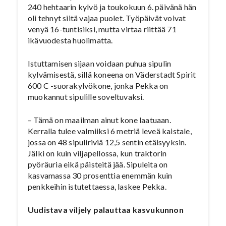
240 hehtaarin kylvö ja toukokuun 6. päivänä hän
oli tehnyt siitä vajaa puolet. Työpäivät voivat
venyä 16-tuntisiksi, mutta virtaa riittää 71
ikävuodesta huolimatta.
Istuttamisen sijaan voidaan puhua sipulin
kylvämisestä, sillä koneena on Väderstadt Spirit
600 C -suorakylvökone, jonka Pekka on
muokannut sipulille soveltuvaksi.
– Tämä on maailman ainut kone laatuaan.
Kerralla tulee valmiiksi 6 metriä leveä kaistale,
jossa on 48 sipuliriviä 12,5 sentin etäisyyksin.
Jälki on kuin viljapellossa, kun traktorin
pyöräuria eikä päisteitä jää. Sipuleita on
kasvamassa 30 prosenttia enemmän kuin
penkkeihin istutettaessa, laskee Pekka.
Uudistava viljely palauttaa kasvukunnon