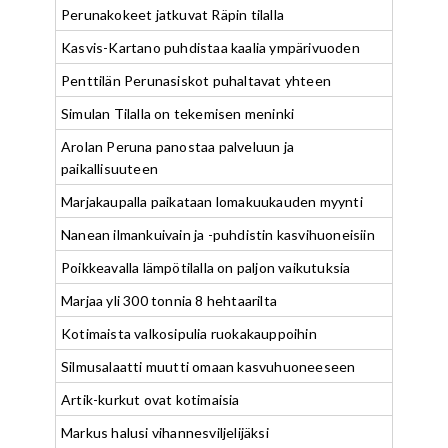
Perunakokeet jatkuvat Räpin tilalla
Kasvis-Kartano puhdistaa kaalia ympärivuoden
Penttilän Perunasiskot puhaltavat yhteen
Simulan Tilalla on tekemisen meninki
Arolan Peruna panostaa palveluun ja
paikallisuuteen
Marjakaupalla paikataan lomakuukauden myynti
Nanean ilmankuivain ja -puhdistin kasvihuoneisiin
Poikkeavalla lämpötilalla on paljon vaikutuksia
Marjaa yli 300 tonnia 8 hehtaarilta
Kotimaista valkosipulia ruokakauppoihin
Silmusalaatti muutti omaan kasvuhuoneeseen
Artik-kurkut ovat kotimaisia
Markus halusi vihannesviljelijäksi