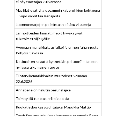
ei näy tuottajan kukkarossa
Maatilat ovat yhä useammin kyberuhkien kohteena
– Supo varoittaa Venäjästä
Luonnonmarjojen poimintaan ei tipu viisumeja
Lannoitteiden hinnat: mepit hyväksyivät
tukitoimet viljelijöille
Avomaan mansikkakausi alkoi jo ennen juhannusta
Pohjois-Savossa
Kotimainen salaatti kynnetään peltoon? – kaupan
hyllyssä ulkomainen tuote
Elintarvikemarkkinalain muutokset voimaan
22.6.2026
Annabelle on halutin perunalajike
Taimityllilä tuottaa erikoisuuksia
Ruokatiedon kasvujohtajaksi Marjukka Mattio
Fresh Servant vahvistaa kasvuaan ostamalla Bama