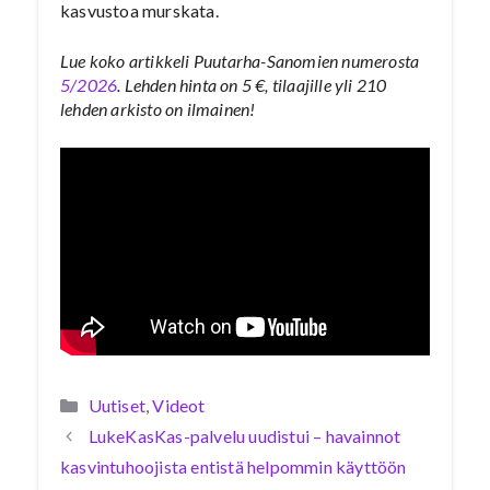
kasvustoa murskata.
Lue koko artikkeli Puutarha-Sanomien numerosta
5/2026
. Lehden hinta on 5 €, tilaajille yli 210
lehden arkisto on ilmainen!
Kategoriat
Uutiset
,
Videot
LukeKasKas-palvelu uudistui – havainnot
kasvintuhoojista entistä helpommin käyttöön