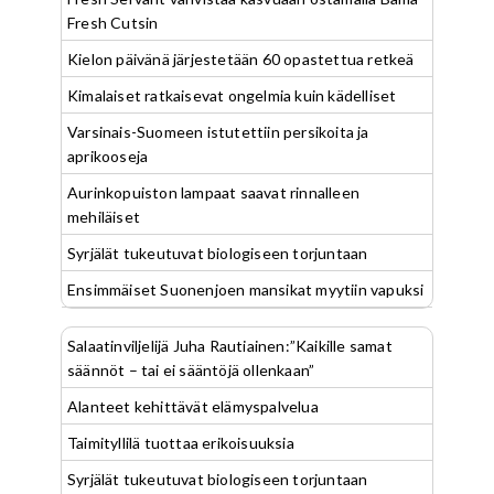
Fresh Cutsin
Kielon päivänä järjestetään 60 opastettua retkeä
Kimalaiset ratkaisevat ongelmia kuin kädelliset
Varsinais-Suomeen istutettiin persikoita ja
aprikooseja
Aurinkopuiston lampaat saavat rinnalleen
mehiläiset
Syrjälät tukeutuvat biologiseen torjuntaan
Ensimmäiset Suonenjoen mansikat myytiin vapuksi
Salaatinviljelijä Juha Rautiainen:”Kaikille samat
säännöt – tai ei sääntöjä ollenkaan”
Alanteet kehittävät elämyspalvelua
Taimityllilä tuottaa erikoisuuksia
Syrjälät tukeutuvat biologiseen torjuntaan