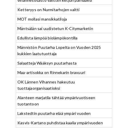
vihannesosasto valittiin ketjun parhaaksi
Ketteryys on Nurmitarhojen valtti
MOT mollasi mansikkatiloja
Mäntsälän sai uudistetun K-Citymarketin
Edullista lämpöä biolämpökontilla
Männistön Puutarha Lopelta on Vuoden 2025
kukkien laatutuottaja
Salaatteja Wääksyn puutarhasta
Maa-artisokka on Rinnekarin bravuuri
OK Lännen Vihannes hakeutuu
tuottajaorganisaatioksi
Alanteen marjatila tähtää ympärivuotiseen
tuotantoon
Lakstedtin puutarha elää ympäri vuoden
Kasvis-Kartano puhdistaa kaalia ympärivuoden