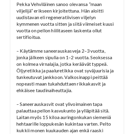
Pekka Vehviläinen sanoo olevansa ”maan
viljelijä” erikseen kirjoitettuna. Hän aloitti
uudistavan eli regeneratiivisen viljelyn
kymmenen vuotta sitten ja siitä viimeiset kuusi
vuotta on pellon hiilitaseen laskenta ollut
sertifioitua.
– Käytämme saneerauskasveja 2–3 vuotta,
jonka jälkeen sipulia on 1–2 vuotta. Seoksessa
on kolmea virnalajia, jotka keräävät typpeä.
Öljyretikka ja paaluretikka ovat syväjuurisia ja
tunkeutuvat jankkoon. Valkosinappi peittää
nopeasti maan tukahduttaen rikkakasvit ja
ehkäisee taudinaiheuttajia.
– Saneerauskasvit ovat ylivoimainen tapa
palauttaa pellon kasvukunto ja ylläpitää sitä.
Laitan myös 15 kiloa auringonkukan siemeniä
hehtaarille loppukesän kukintaa varten. Pelto
kukkii monen kuukauden ajan enkä raaski