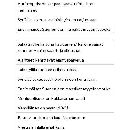
Aurinkopuiston lampaat saavat rinnalleen
mehiläiset
Syrjälät tukeutuvat biologiseen torjuntaan
Ensimmäiset Suonenjoen mansikat myytiin vapuksi
Salaatinviljelijä Juha Rautiainen:”Kaikille samat
säännöt – tai ei sääntöjä ollenkaan”
Alanteet kehittävät elämyspalvelua
Taimityllilä tuottaa erikoisuuksia
Syrjälät tukeutuvat biologiseen torjuntaan
Ensimmäiset Suonenjoen mansikat myytiin vapuksi
Monipuolisuus on kukkatarhan valtti
Vehviläinen on maan viljelijä
Peuravaara luottaa kausituotantoon
Vierulan Tilalla ei jahkailla