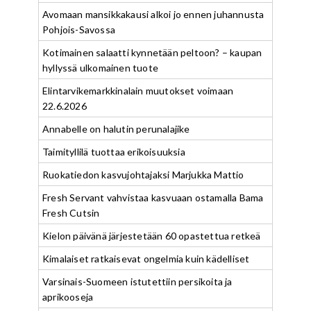
Avomaan mansikkakausi alkoi jo ennen juhannusta
Pohjois-Savossa
Kotimainen salaatti kynnetään peltoon? – kaupan
hyllyssä ulkomainen tuote
Elintarvikemarkkinalain muutokset voimaan
22.6.2026
Annabelle on halutin perunalajike
Taimityllilä tuottaa erikoisuuksia
Ruokatiedon kasvujohtajaksi Marjukka Mattio
Fresh Servant vahvistaa kasvuaan ostamalla Bama
Fresh Cutsin
Kielon päivänä järjestetään 60 opastettua retkeä
Kimalaiset ratkaisevat ongelmia kuin kädelliset
Varsinais-Suomeen istutettiin persikoita ja
aprikooseja