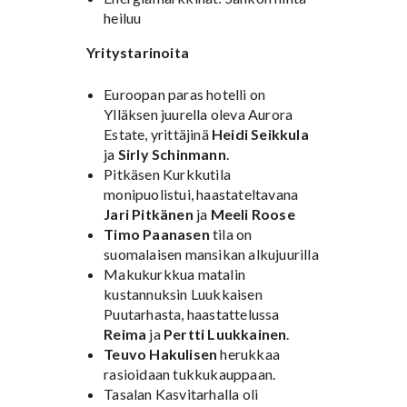
heiluu
Yritystarinoita
Euroopan paras hotelli on
Ylläksen juurella oleva Aurora
Estate, yrittäjinä
Heidi Seikkula
ja
Sirly Schinmann
.
Pitkäsen Kurkkutila
monipuolistui, haastateltavana
Jari Pitkänen
ja
Meeli Roose
Timo Paanasen
tila on
suomalaisen mansikan alkujuurilla
Makukurkkua matalin
kustannuksin Luukkaisen
Puutarhasta, haastattelussa
Reima
ja
Pertti Luukkainen
.
Teuvo Hakulisen
herukkaa
rasioidaan tukkukauppaan.
Tasalan Kasvitarhalla oli