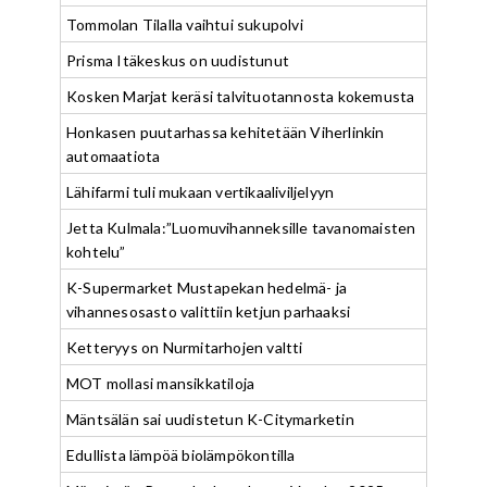
Tommolan Tilalla vaihtui sukupolvi
Prisma Itäkeskus on uudistunut
Kosken Marjat keräsi talvituotannosta kokemusta
Honkasen puutarhassa kehitetään Viherlinkin
automaatiota
Lähifarmi tuli mukaan vertikaaliviljelyyn
Jetta Kulmala:”Luomuvihanneksille tavanomaisten
kohtelu”
K-Supermarket Mustapekan hedelmä- ja
vihannesosasto valittiin ketjun parhaaksi
Ketteryys on Nurmitarhojen valtti
MOT mollasi mansikkatiloja
Mäntsälän sai uudistetun K-Citymarketin
Edullista lämpöä biolämpökontilla