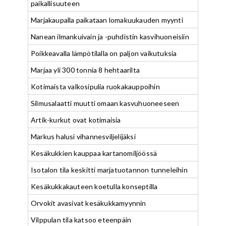
paikallisuuteen
Marjakaupalla paikataan lomakuukauden myynti
Nanean ilmankuivain ja -puhdistin kasvihuoneisiin
Poikkeavalla lämpötilalla on paljon vaikutuksia
Marjaa yli 300 tonnia 8 hehtaarilta
Kotimaista valkosipulia ruokakauppoihin
Silmusalaatti muutti omaan kasvuhuoneeseen
Artik-kurkut ovat kotimaisia
Markus halusi vihannesviljelijäksi
Kesäkukkien kauppaa kartanomiljöössä
Isotalon tila keskitti marjatuotannon tunneleihin
Kesäkukkakauteen koetulla konseptilla
Orvokit avasivat kesäkukkamyynnin
Vilppulan tila katsoo eteenpäin