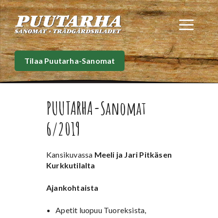
Siirry
sisältöön
Val
Tilaa Puutarha-Sanomat
PUUTARHA-Sanomat
6/2019
Kansikuvassa
Meeli ja Jari Pitkäsen
Kurkkutilalta
Ajankohtaista
Apetit luopuu Tuoreksista,