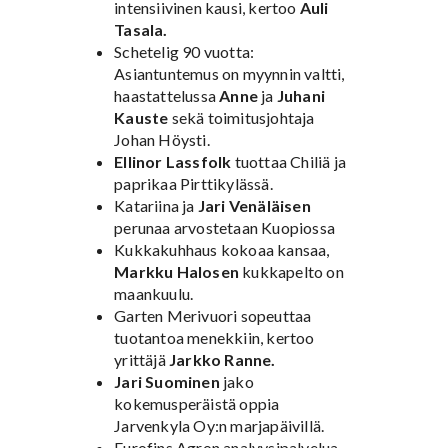
intensiivinen kausi, kertoo
Auli
Tasala.
Schetelig 90 vuotta:
Asiantuntemus on myynnin valtti,
haastattelussa
Anne
ja
Juhani
Kauste
sekä toimitusjohtaja
Johan Höysti.
Ellinor Lassfolk
tuottaa Chiliä ja
paprikaa Pirttikylässä.
Katariina ja
Jari Venäläisen
perunaa arvostetaan Kuopiossa
Kukkakuhhaus kokoaa kansaa,
Markku Halosen
kukkapelto on
maankuulu.
Garten Merivuori sopeuttaa
tuotantoa menekkiin, kertoo
yrittäjä
Jarkko Ranne.
Jari Suominen
jako
kokemusperäistä oppia
Jarvenkyla Oy:n marjapäivillä.
Eurofins Agron analyysipalvelua