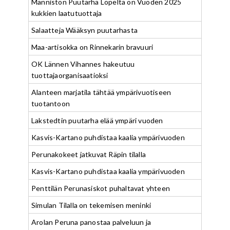
Männistön Puutarha Lopelta on Vuoden 2025
kukkien laatutuottaja
Salaatteja Wääksyn puutarhasta
Maa-artisokka on Rinnekarin bravuuri
OK Lännen Vihannes hakeutuu
tuottajaorganisaatioksi
Alanteen marjatila tähtää ympärivuotiseen
tuotantoon
Lakstedtin puutarha elää ympäri vuoden
Kasvis-Kartano puhdistaa kaalia ympärivuoden
Perunakokeet jatkuvat Räpin tilalla
Kasvis-Kartano puhdistaa kaalia ympärivuoden
Penttilän Perunasiskot puhaltavat yhteen
Simulan Tilalla on tekemisen meninki
Arolan Peruna panostaa palveluun ja