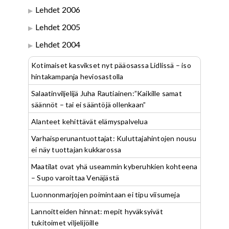
Lehdet 2006
Lehdet 2005
Lehdet 2004
Kotimaiset kasvikset nyt pääosassa Lidlissä – iso
hintakampanja heviosastolla
Salaatinviljelijä Juha Rautiainen:”Kaikille samat
säännöt – tai ei sääntöjä ollenkaan”
Alanteet kehittävät elämyspalvelua
Varhaisperunantuottajat: Kuluttajahintojen nousu
ei näy tuottajan kukkarossa
Maatilat ovat yhä useammin kyberuhkien kohteena
– Supo varoittaa Venäjästä
Luonnonmarjojen poimintaan ei tipu viisumeja
Lannoitteiden hinnat: mepit hyväksyivät
tukitoimet viljelijöille