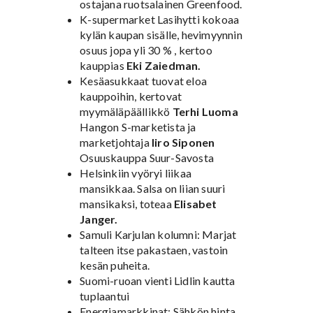
ostajana ruotsalainen Greenfood.
K-supermarket Lasihytti kokoaa
kylän kaupan sisälle, hevimyynnin
osuus jopa yli 30 % , kertoo
kauppias
Eki Zaiedman.
Kesäasukkaat tuovat eloa
kauppoihin, kertovat
myymäläpäällikkö
Terhi Luoma
Hangon S-marketista ja
marketjohtaja
Iiro Siponen
Osuuskauppa Suur-Savosta
Helsinkiin vyöryi liikaa
mansikkaa. Salsa on liian suuri
mansikaksi, toteaa
Elisabet
Janger.
Samuli Karjulan kolumni: Marjat
talteen itse pakastaen, vastoin
kesän puheita.
Suomi-ruoan vienti Lidlin kautta
tuplaantui
Energiamarkkinat: Sähkön hinta