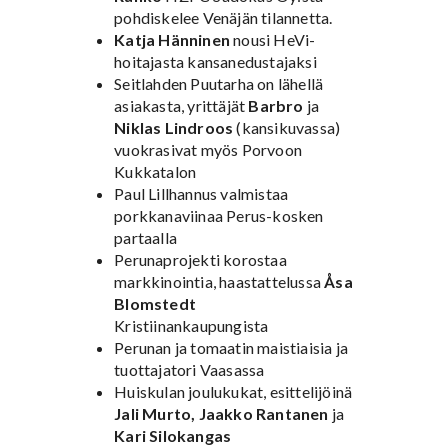
pohdiskelee Venäjän tilannetta.
Katja Hänninen
nousi HeVi-
hoitajasta kansanedustajaksi
Seitlahden Puutarha on lähellä
asiakasta, yrittäjät
Barbro
ja
Niklas Lindroos
(kansikuvassa)
vuokrasivat myös Porvoon
Kukkatalon
Paul Lillhannus valmistaa
porkkanaviinaa Perus-kosken
partaalla
Perunaprojekti korostaa
markkinointia, haastattelussa
Åsa
Blomstedt
Kristiinankaupungista
Perunan ja tomaatin maistiaisia ja
tuottajatori Vaasassa
Huiskulan joulukukat, esittelijöinä
Jali Murto, Jaakko Rantanen
ja
Kari Silokangas