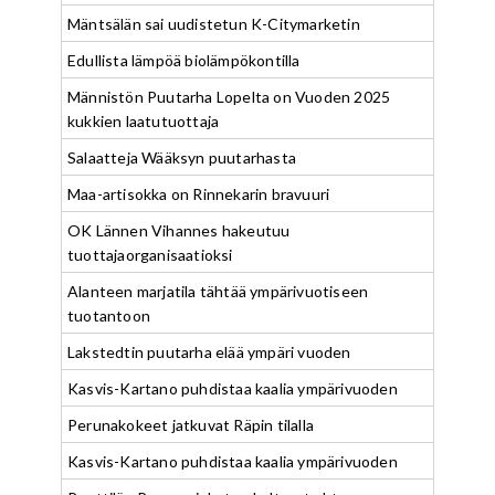
Mäntsälän sai uudistetun K-Citymarketin
Edullista lämpöä biolämpökontilla
Männistön Puutarha Lopelta on Vuoden 2025
kukkien laatutuottaja
Salaatteja Wääksyn puutarhasta
Maa-artisokka on Rinnekarin bravuuri
OK Lännen Vihannes hakeutuu
tuottajaorganisaatioksi
Alanteen marjatila tähtää ympärivuotiseen
tuotantoon
Lakstedtin puutarha elää ympäri vuoden
Kasvis-Kartano puhdistaa kaalia ympärivuoden
Perunakokeet jatkuvat Räpin tilalla
Kasvis-Kartano puhdistaa kaalia ympärivuoden