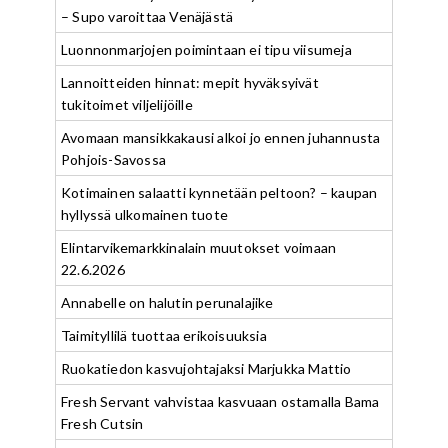
– Supo varoittaa Venäjästä
Luonnonmarjojen poimintaan ei tipu viisumeja
Lannoitteiden hinnat: mepit hyväksyivät
tukitoimet viljelijöille
Avomaan mansikkakausi alkoi jo ennen juhannusta
Pohjois-Savossa
Kotimainen salaatti kynnetään peltoon? – kaupan
hyllyssä ulkomainen tuote
Elintarvikemarkkinalain muutokset voimaan
22.6.2026
Annabelle on halutin perunalajike
Taimityllilä tuottaa erikoisuuksia
Ruokatiedon kasvujohtajaksi Marjukka Mattio
Fresh Servant vahvistaa kasvuaan ostamalla Bama
Fresh Cutsin