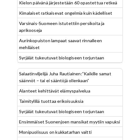
Kielon päivänä järjestetään 60 opastettua retkeä
Kimalaiset ratkaisevat ongelmia kuin kädelliset
Varsinais-Suomeen istutettiin persikoita ja
aprikooseja
Aurinkopuiston lampaat saavat rinnalleen
mehiläiset
Syrjälät tukeutuvat biologiseen torjuntaan
Salaatinviljelijä Juha Rautiainen:”Kaikille samat
säännöt – tai ei sääntöjä ollenkaan”
Alanteet kehittävät elämyspalvelua
Taimityllilä tuottaa erikoisuuksia
Syrjälät tukeutuvat biologiseen torjuntaan
Ensimmäiset Suonenjoen mansikat myytiin vapuksi
Monipuolisuus on kukkatarhan valtti