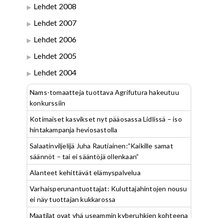
Lehdet 2008
Lehdet 2007
Lehdet 2006
Lehdet 2005
Lehdet 2004
Nams-tomaatteja tuottava Agrifutura hakeutuu
konkurssiin
Kotimaiset kasvikset nyt pääosassa Lidlissä – iso
hintakampanja heviosastolla
Salaatinviljelijä Juha Rautiainen:”Kaikille samat
säännöt – tai ei sääntöjä ollenkaan”
Alanteet kehittävät elämyspalvelua
Varhaisperunantuottajat: Kuluttajahintojen nousu
ei näy tuottajan kukkarossa
Maatilat ovat yhä useammin kyberuhkien kohteena