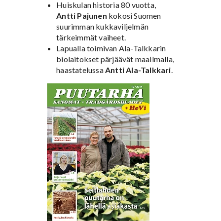
Huiskulan historia 80 vuotta,
Antti Pajunen
kokosi Suomen
suurimman kukkaviljelmän
tärkeimmät vaiheet.
Lapualla toimivan Ala-Talkkarin
biolaitokset pärjäävät maailmalla,
haastatelussa
Antti Ala-Talkkari
.