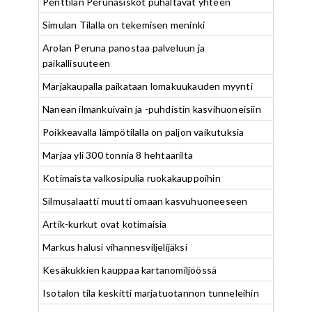
Penttilän Perunasiskot puhaltavat yhteen
Simulan Tilalla on tekemisen meninki
Arolan Peruna panostaa palveluun ja
paikallisuuteen
Marjakaupalla paikataan lomakuukauden myynti
Nanean ilmankuivain ja -puhdistin kasvihuoneisiin
Poikkeavalla lämpötilalla on paljon vaikutuksia
Marjaa yli 300 tonnia 8 hehtaarilta
Kotimaista valkosipulia ruokakauppoihin
Silmusalaatti muutti omaan kasvuhuoneeseen
Artik-kurkut ovat kotimaisia
Markus halusi vihannesviljelijäksi
Kesäkukkien kauppaa kartanomiljöössä
Isotalon tila keskitti marjatuotannon tunneleihin