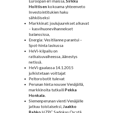
Euroopan eri maissa,
Sirkku
Holttisen
kokoama yhteenveto
Investointitukien haku
sähköiseksi
Markkinat: joulujuurekset alkavat
– kasvihuonevihannekset
balanssissa,
Energia: Vesitilanne parantui –
Spot-hinta laskussa
HeVi-kilpailu on
ratkaisuvaiheessa, äänestys
netissä.
HeVi-gaalassa 14.1.2015
julkistetaan voittajat
Peltorobotit tulevat
Perunan hinta nousee Venäjällä,
markkinoita tutkaili
Pekka
Honkala
.
Siemenperunan vienti Venäjälle
jatkuu toistaiseksi,
Jaakko
Rahko
HZPC Sadokas Oy:stä