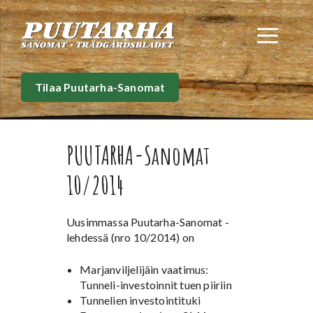
Siirry
sisältöön
Val
Tilaa Puutarha-Sanomat
PUUTARHA-Sanomat
10/2014
Uusimmassa Puutarha-Sanomat -
lehdessä (nro 10/2014) on
Marjanviljelijäin vaatimus:
Tunneli-investoinnit tuen piiriin
Tunnelien investointituki