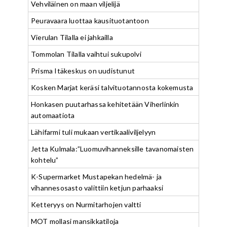
Vehviläinen on maan viljelijä
Peuravaara luottaa kausituotantoon
Vierulan Tilalla ei jahkailla
Tommolan Tilalla vaihtui sukupolvi
Prisma Itäkeskus on uudistunut
Kosken Marjat keräsi talvituotannosta kokemusta
Honkasen puutarhassa kehitetään Viherlinkin
automaatiota
Lähifarmi tuli mukaan vertikaaliviljelyyn
Jetta Kulmala:”Luomuvihanneksille tavanomaisten
kohtelu”
K-Supermarket Mustapekan hedelmä- ja
vihannesosasto valittiin ketjun parhaaksi
Ketteryys on Nurmitarhojen valtti
MOT mollasi mansikkatiloja