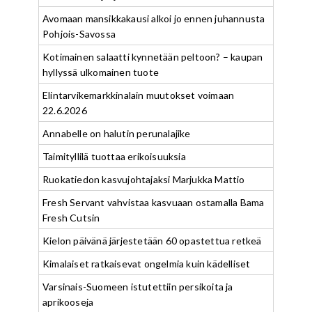
Avomaan mansikkakausi alkoi jo ennen juhannusta
Pohjois-Savossa
Kotimainen salaatti kynnetään peltoon? – kaupan
hyllyssä ulkomainen tuote
Elintarvikemarkkinalain muutokset voimaan
22.6.2026
Annabelle on halutin perunalajike
Taimityllilä tuottaa erikoisuuksia
Ruokatiedon kasvujohtajaksi Marjukka Mattio
Fresh Servant vahvistaa kasvuaan ostamalla Bama
Fresh Cutsin
Kielon päivänä järjestetään 60 opastettua retkeä
Kimalaiset ratkaisevat ongelmia kuin kädelliset
Varsinais-Suomeen istutettiin persikoita ja
aprikooseja