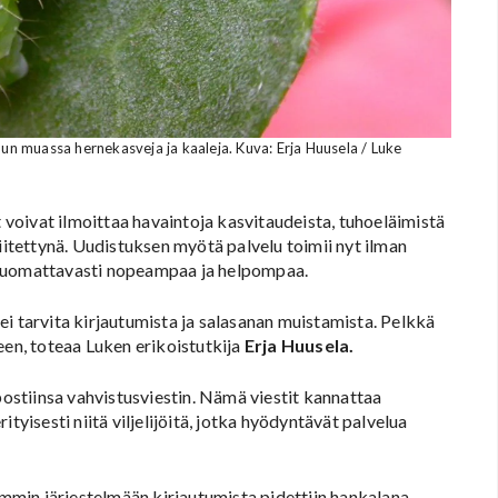
muassa hernekasveja ja kaaleja. Kuva: Erja Huusela / Luke
voivat ilmoittaa havaintoja kasvitaudeista, tuhoeläimistä
liitettynä. Uudistuksen myötä palvelu toimii nyt ilman
 huomattavasti nopeampaa ja helpompaa.
i tarvita kirjautumista ja salasanan muistamista. Pelkkä
een, toteaa Luken erikoistutkija
Erja Huusela.
stiinsa vahvistusviestin. Nämä viestit kannattaa
tyisesti niitä viljelijöitä, jotka hyödyntävät palvelua
emmin järjestelmään kirjautumista pidettiin hankalana.