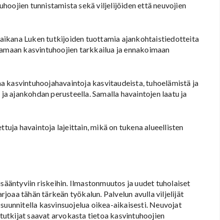
tuhoojien tunnistamista sekä viljelijöiden että neuvojien
ikana Luken tutkijoiden tuottamia ajankohtaistiedotteita
stamaan kasvintuhoojien tarkkailua ja ennakoimaan
a kasvintuhoojahavaintoja kasvitaudeista, tuhoelämistä ja
 ja ajankohdan perusteella. Samalla havaintojen laatu ja
ttuja havaintoja lajeittain, mikä on tukena alueellisten
isääntyviin riskeihin. Ilmastonmuutos ja uudet tuholaiset
arjoaa tähän tärkeän työkalun. Palvelun avulla viljelijät
suunnitella kasvinsuojelua oikea-aikaisesti. Neuvojat
 tutkijat saavat arvokasta tietoa kasvintuhoojien