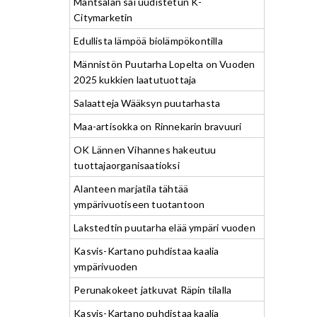
Mäntsälän sai uudistetun K-
Citymarketin
Edullista lämpöä biolämpökontilla
Männistön Puutarha Lopelta on Vuoden
2025 kukkien laatutuottaja
Salaatteja Wääksyn puutarhasta
Maa-artisokka on Rinnekarin bravuuri
OK Lännen Vihannes hakeutuu
tuottajaorganisaatioksi
Alanteen marjatila tähtää
ympärivuotiseen tuotantoon
Lakstedtin puutarha elää ympäri vuoden
Kasvis-Kartano puhdistaa kaalia
ympärivuoden
Perunakokeet jatkuvat Räpin tilalla
Kasvis-Kartano puhdistaa kaalia