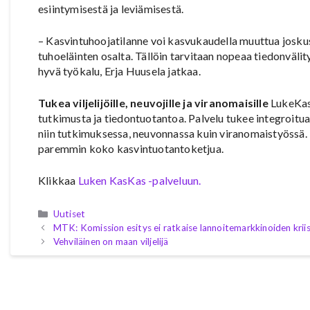
esiintymisestä ja leviämisestä.
– Kasvintuhoojatilanne voi kasvukaudella muuttua josk
tuhoeläinten osalta. Tällöin tarvitaan nopeaa tiedonvälit
hyvä työkalu, Erja Huusela jatkaa.
Tukea viljelijöille, neuvojille ja viranomaisille
LukeKasK
tutkimusta ja tiedontuotantoa. Palvelu tukee integroitua
niin tutkimuksessa, neuvonnassa kuin viranomaistyössä
paremmin koko kasvintuotantoketjua.
Klikkaa
Luken KasKas -palveluun.
Kategoriat
Uutiset
MTK: Komission esitys ei ratkaise lannoitemarkkinoiden kriis
Vehviläinen on maan viljelijä