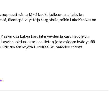
us nopeasti esimerkiksi kaukokulkeumana tulevien
ystä, tilannepäivitystä ja reagointia, mihin LukeKasKas on
as on osa Luken kasvinterveyden ja kasvinsuojelun
 kasvinsuojelua ja tarjoaa tietoa, jota voidaan hyödyntää
. Uudistuksen myötä LukeKasKas palvelee entistä
iä