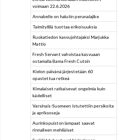
voimaan 22.6.2026
Annabelle on halutin perunalajike
Taimityllilä tuottaa erikoisuuksia
Ruokatiedon kasvujohtajaksi Marjukka
Mattio
Fresh Servant vahvistaa kasvuaan
ostamalla Bama Fresh Cutsin
Kielon päivänä järjestetään 60
opastettua retkeä
Kimalaiset ratkaisevat ongelmia kuin
kädelliset
Varsinais-Suomeen istutettiin persikoita
ja aprikooseja
Aurinkopuiston lampaat saavat
rinnalleen mehiläiset