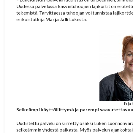
Uudessa palvelussa kasvintuhoojien lajikortit on erote
tekemistä. Tarvittaessa tuhoojan voi tunnistaa lajikortt
erikoistutkija
Marja Jalli
Lukesta.
Erja
Selkeämpi käyttöliittymä ja parempi saavutettavu
Uudistettu palvelu on siirretty osaksi Luken Luonnonvara
selkeämmin yhdestä paikasta. Myös palvelun ajankohtais