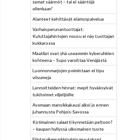
samat säännöt – tai ei sääntöjä
ollenkaan”
Alanteet kehittävät elämyspalvelua
Varhaisperunantuottajat:
Kuluttajahintojen nousu ei näy tuottajan
kukkarossa
Maatilat ovat yhä useammin kyberuhkien
kohteena – Supo varoittaa Venäjästä
Luonnonmarjojen poimintaan ei tipu
viisumeja
Lannoitteiden hinnat: mepit hyväksyivät
tukitoimet viljelijöille
Avomaan mansikkakausi alkoi jo ennen
juhannusta Pohjois-Savossa
Kotimainen salaatti kynnetään peltoon?
– kaupan hyllyssä ulkomainen tuote
Elintarvikemarkkinalain muutokset