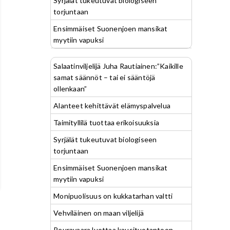
Syrjälät tukeutuvat biologiseen
torjuntaan
Ensimmäiset Suonenjoen mansikat
myytiin vapuksi
Salaatinviljelijä Juha Rautiainen:”Kaikille
samat säännöt – tai ei sääntöjä
ollenkaan”
Alanteet kehittävät elämyspalvelua
Taimityllilä tuottaa erikoisuuksia
Syrjälät tukeutuvat biologiseen
torjuntaan
Ensimmäiset Suonenjoen mansikat
myytiin vapuksi
Monipuolisuus on kukkatarhan valtti
Vehviläinen on maan viljelijä
Peuravaara luottaa kausituotantoon