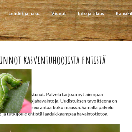
Lehdet ja haku
Videot
Info ja tilaus
Kansiki
ainnot kasvintuhoojista entistä
lvelu on uudistunut. Palvelu tarjoaa nyt aiempaa
taa kasvintuhoojahavaintoja. Uudistuksen tavoitteena on
 kasvintuhoojien seurantaa koko maassa. Samalla palvelu
e ja tutkijoille entistä laadukkaampaa havaintotietoa.