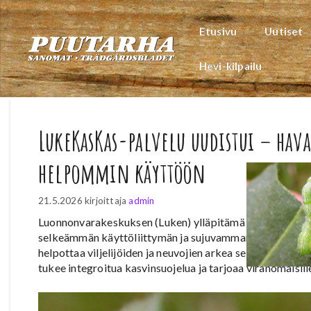
Siirry
sisältöön
Etusivu
Uutiset
Hevi-kilpailu
LukeKasKas-palvelu uudistui – hav
helpommin käyttöön
21.5.2026
kirjoittaja
admin
Luonnonvarakeskuksen (Luken) ylläpitämä LukeKasKas-pa
selkeämmän käyttöliittymän ja sujuvamman tavan ilmoit
helpottaa viljelijöiden ja neuvojien arkea sekä parantaa
tukee integroitua kasvinsuojelua ja tarjoaa viranomaisill