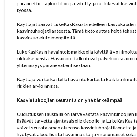
parannettu. Lajikortit on päivitetty, ja ne tukevat kasvin
työssä.
Käyttäjät saavat LukeKasKasista edelleen kasvukauden a
kasvintuhoojatilanteesta. Tämä tieto auttaa heitä teho
kasvinsuojelutoimenpiteitä.
LukeKasKasin havaintolomakkeella käyttäjä voi ilmoitta
rikkakasveista. Havainnot tallentuvat palveluun sijainnin
yhtenäisyys paranevat entisestään.
Käyttäjä voi tarkastella havaintokartasta kaikkia ilmoite
riskien arvioinnissa.
Kasvintuhoojien seuranta on yhä tärkeämpää
Uudistuksen taustalla on tarve vastata kasvintuhoojien l
lisäävät tarvetta ajantasaiselle tiedolle, ja LukeKasKas t
voivat seurata oman alueensa kasvintuhoojatilannetta ja 
hyötyvät alueellisista havainnoista, ja viranomaiset sekä