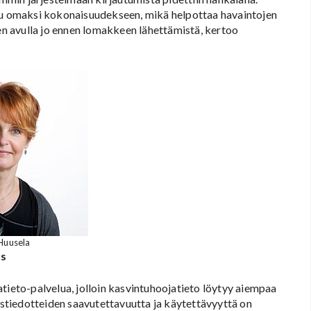
ttu omaksi kokonaisuudekseen, mikä helpottaa havaintojen
ien avulla jo ennen lomakkeen lähettämistä, kertoo
 Huusela
us
tieto-palvelua, jolloin kasvintuhoojatieto löytyy aiempaa
tiedotteiden saavutettavuutta ja käytettävyyttä on