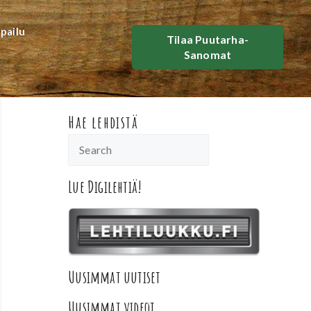
lpailu
Tilaa Puutarha-
Sanomat
Hae lehdistä
Lue Digilehtiä!
Uusimmat uutiset
Uusimmat videot