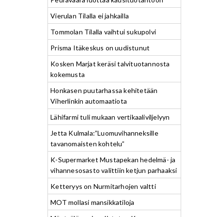
Vierulan Tilalla ei jahkailla
Tommolan Tilalla vaihtui sukupolvi
Prisma Itäkeskus on uudistunut
Kosken Marjat keräsi talvituotannosta
kokemusta
Honkasen puutarhassa kehitetään
Viherlinkin automaatiota
Lähifarmi tuli mukaan vertikaaliviljelyyn
Jetta Kulmala:”Luomuvihanneksille
tavanomaisten kohtelu”
K-Supermarket Mustapekan hedelmä- ja
vihannesosasto valittiin ketjun parhaaksi
Ketteryys on Nurmitarhojen valtti
MOT mollasi mansikkatiloja