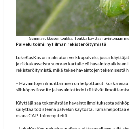
Gammayökkösen toukka. Toukka käyttää ravintonaan muun 
Palvelu toimii nyt ilman rekisteröitymistä
LukeKasKas on maksuton verkkopalvelu, jossa käyttäjät 
ja rikkakasveista suoraan kartalle eli havaintopaikkaan 
rekisteröitymistä, mikä tekee havaintojen tekemisestä
– Havaintojen ilmoittaminen on helpottunut, koska enää e
sähköpostiosoite ja havaintotiedot riittävät ilmoittamis
Käyttäjä saa tekemästään havaintoilmoituksesta sähköpo
säilyttää todisteena palvelun käytöstä. Tämä helpottaa eri
osana CAP-toimenpiteitä.
– LukeKasKas-palvelun uudistus oli tarpeellinen, sillä ai