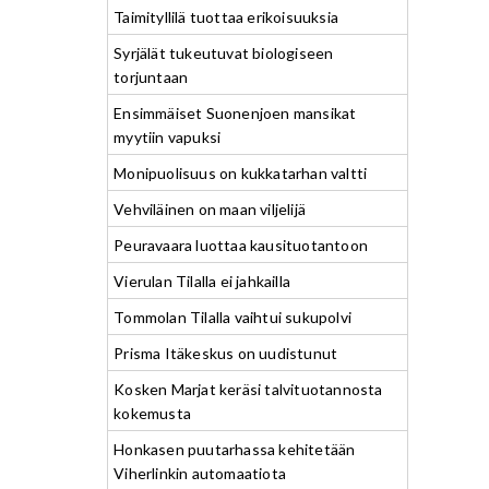
Taimityllilä tuottaa erikoisuuksia
Syrjälät tukeutuvat biologiseen
torjuntaan
Ensimmäiset Suonenjoen mansikat
myytiin vapuksi
Monipuolisuus on kukkatarhan valtti
Vehviläinen on maan viljelijä
Peuravaara luottaa kausituotantoon
Vierulan Tilalla ei jahkailla
Tommolan Tilalla vaihtui sukupolvi
Prisma Itäkeskus on uudistunut
Kosken Marjat keräsi talvituotannosta
kokemusta
Honkasen puutarhassa kehitetään
Viherlinkin automaatiota