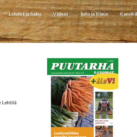
Lehdet ja haku
Videot
Info ja tilaus
Kansiki
 Lehtilä