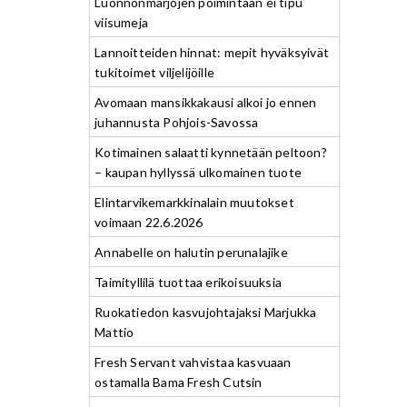
Luonnonmarjojen poimintaan ei tipu
viisumeja
Lannoitteiden hinnat: mepit hyväksyivät
tukitoimet viljelijöille
Avomaan mansikkakausi alkoi jo ennen
juhannusta Pohjois-Savossa
Kotimainen salaatti kynnetään peltoon?
– kaupan hyllyssä ulkomainen tuote
Elintarvikemarkkinalain muutokset
voimaan 22.6.2026
Annabelle on halutin perunalajike
Taimityllilä tuottaa erikoisuuksia
Ruokatiedon kasvujohtajaksi Marjukka
Mattio
Fresh Servant vahvistaa kasvuaan
ostamalla Bama Fresh Cutsin