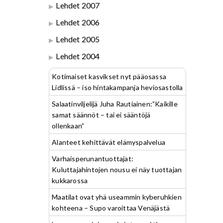
Lehdet 2007
Lehdet 2006
Lehdet 2005
Lehdet 2004
Kotimaiset kasvikset nyt pääosassa
Lidlissä – iso hintakampanja heviosastolla
Salaatinviljelijä Juha Rautiainen:”Kaikille
samat säännöt – tai ei sääntöjä
ollenkaan”
Alanteet kehittävät elämyspalvelua
Varhaisperunantuottajat:
Kuluttajahintojen nousu ei näy tuottajan
kukkarossa
Maatilat ovat yhä useammin kyberuhkien
kohteena – Supo varoittaa Venäjästä