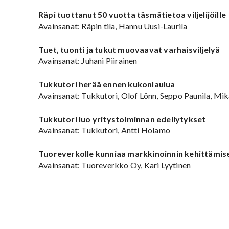
Räpi tuottanut 50 vuotta täsmätietoa viljelijöille
Avainsanat: Räpin tila, Hannu Uusi-Laurila
Tuet, tuonti ja tukut muovaavat varhaisviljelyä
Avainsanat: Juhani Piirainen
Tukkutori herää ennen kukonlaulua
Avainsanat: Tukkutori, Olof Lönn, Seppo Paunila, M
Tukkutori luo yritystoiminnan edellytykset
Avainsanat: Tukkutori, Antti Holamo
Tuoreverkolle kunniaa markkinoinnin kehittämis
Avainsanat: Tuoreverkko Oy, Kari Lyytinen