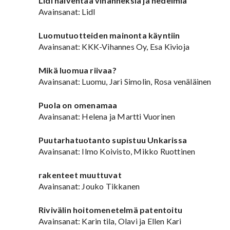
Lidl halventaa vihanneksia ja hedelmiä
Avainsanat: Lidl
Luomutuotteiden mainonta käyntiin
Avainsanat: KKK-Vihannes Oy, Esa Kivioja
Mikä luomua riivaa?
Avainsanat: Luomu, Jari Simolin, Rosa venäläinen
Puola on omenamaa
Avainsanat: Helena ja Martti Vuorinen
Puutarhatuotanto supistuu Unkarissa
Avainsanat: Ilmo Koivisto, Mikko Ruottinen
rakenteet muuttuvat
Avainsanat: Jouko Tikkanen
Rivivälin hoitomenetelmä patentoitu
Avainsanat: Karin tila, Olavi ja Ellen Kari