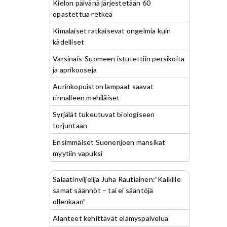
Kielon päivänä järjestetään 60
opastettua retkeä
Kimalaiset ratkaisevat ongelmia kuin
kädelliset
Varsinais-Suomeen istutettiin persikoita
ja aprikooseja
Aurinkopuiston lampaat saavat
rinnalleen mehiläiset
Syrjälät tukeutuvat biologiseen
torjuntaan
Ensimmäiset Suonenjoen mansikat
myytiin vapuksi
Salaatinviljelijä Juha Rautiainen:”Kaikille
samat säännöt – tai ei sääntöjä
ollenkaan”
Alanteet kehittävät elämyspalvelua