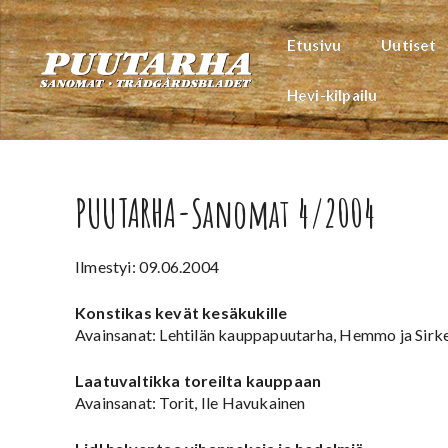
Siirry
sisältöön
Etusivu
Uutiset
Hevi-kilpailu
PUUTARHA-Sanomat 4/2004
Ilmestyi: 09.06.2004
Konstikas kevät kesäkukille
Avainsanat: Lehtilän kauppapuutarha, Hemmo ja Sirke
Laatuvaltikka toreilta kauppaan
Avainsanat: Torit, Ile Havukainen