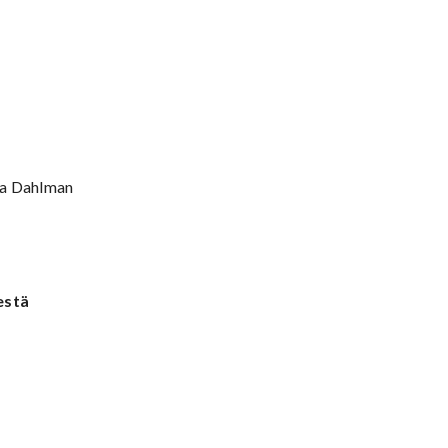
ika Dahlman
estä