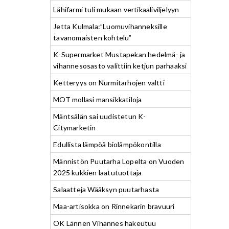
Lähifarmi tuli mukaan vertikaaliviljelyyn
Jetta Kulmala:”Luomuvihanneksille
tavanomaisten kohtelu”
K-Supermarket Mustapekan hedelmä- ja
vihannesosasto valittiin ketjun parhaaksi
Ketteryys on Nurmitarhojen valtti
MOT mollasi mansikkatiloja
Mäntsälän sai uudistetun K-
Citymarketin
Edullista lämpöä biolämpökontilla
Männistön Puutarha Lopelta on Vuoden
2025 kukkien laatutuottaja
Salaatteja Wääksyn puutarhasta
Maa-artisokka on Rinnekarin bravuuri
OK Lännen Vihannes hakeutuu