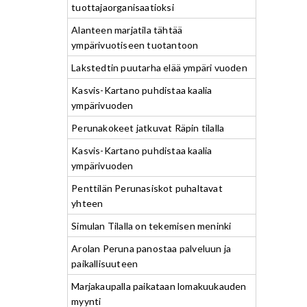
tuottajaorganisaatioksi
Alanteen marjatila tähtää
ympärivuotiseen tuotantoon
Lakstedtin puutarha elää ympäri vuoden
Kasvis-Kartano puhdistaa kaalia
ympärivuoden
Perunakokeet jatkuvat Räpin tilalla
Kasvis-Kartano puhdistaa kaalia
ympärivuoden
Penttilän Perunasiskot puhaltavat
yhteen
Simulan Tilalla on tekemisen meninki
Arolan Peruna panostaa palveluun ja
paikallisuuteen
Marjakaupalla paikataan lomakuukauden
myynti